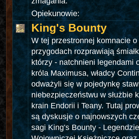
zmagania.
Opiekunowie:
King's Bounty
W tej przestronnej komnacie o
przygodach rozprawiają śmiałk
którzy - natchnieni legendami 
króla Maximusa, władcy Contine
odważyli się w pojedynkę staw
niebezpieczeństwu w służbie 
krain Endorii i Teany. Tutaj p
są dyskusje o najnowszych cz
sagi King's Bounty - Legendzie
Wojowniczej Księżniczce ora