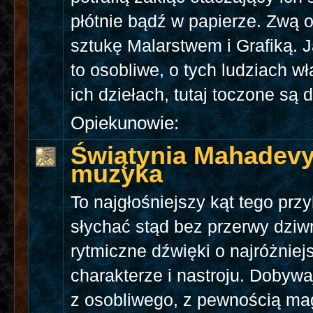
płótnie bądź w papierze. Zwą 
sztukę Malarstwem i Grafiką. 
to osobliwe, o tych ludziach wł
ich dziełach, tutaj toczone są 
Opiekunowie:
Świątynia Mahadevy
muzyka
To najgłośniejszy kąt tego przy
słychać stąd bez przerwy dziw
rytmiczne dźwięki o najróżnie
charakterze i nastroju. Dobywa
z osobliwego, z pewnością ma