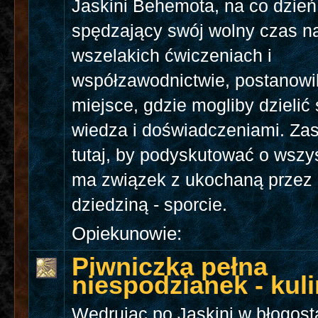
Jaskini Behemota, na co dzień
spędzający swój wolny czas n
wszelakich ćwiczeniach i
współzawodnictwie, postanowil
miejsce, gdzie mogliby dzielić
wiedza i doświadczeniami. Zas
tutaj, by podyskutować o wszy
ma związek z ukochaną przez 
dziedziną - sporcie.
Opiekunowie:
Piwniczka pełna
niespodzianek - kuli
Wędrując po Jaskini w błogost