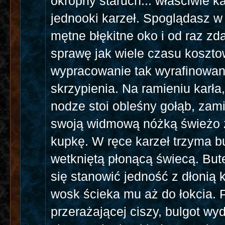
okropny staruch... właściwie ka
jednooki karzeł. Spoglądasz w
mętne błękitne oko i od raz zd
sprawę jak wiele czasu koszto
wypracowanie tak wyrafinowa
skrzypienia. Na ramieniu karła
nodze stoi obleśny gołąb, zam
swoją widmową nóżką świeżo 
kupkę. W ręce karzeł trzyma b
wetkniętą płonącą świecą. But
się stanowić jedność z dłonią 
wosk ścieka mu aż do łokcia. P
przerażającej ciszy, bulgot w