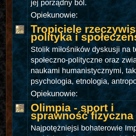
jej porządny ból.
Opiekunowie:
Tropiciele rzeczywis
polityka i społecze
Stolik miłośników dyskusji na 
społeczno-polityczne oraz zwi
naukami humanistycznymi, tak
psychologia, etnologia, antropo
Opiekunowie:
Olimpia - sport i
sprawność fizyczna
Najpotężniejsi bohaterowie Im