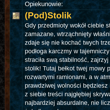
Opiekunowie:
(Pod)Stolik
Gdy przedmioty wokół ciebie st
zamazane, wtrząchnięty właśn
zdaje się nie kochać twych trz
podłoga karczmy w tajemnicz
straciła swą stabilność, zajrzy
stolik! Tutaj bełkot twej mowy 
rozwartymi ramionami, a w at
prawdziwej wolności będziesz
z siebie treści najgłębiej skryw
najbardziej absurdalne, nie lic