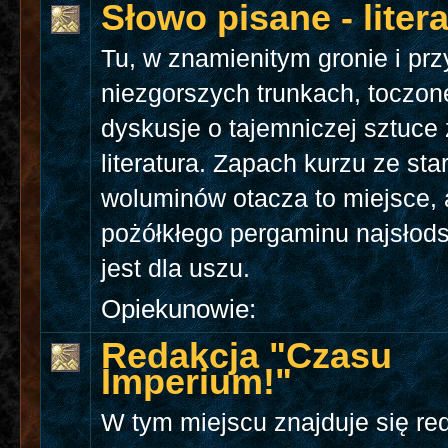
Słowo pisane - liter
Tu, w znamienitym gronie i prz
niezgorszych trunkach, toczon
dyskusje o tajemniczej sztuce
literatura. Zapach kurzu ze sta
woluminów otacza to miejsce, 
pożółkłego pergaminu najsło
jest dla uszu.
Opiekunowie:
Redakcja "Czasu
Imperium!"
W tym miejscu znajduje się re