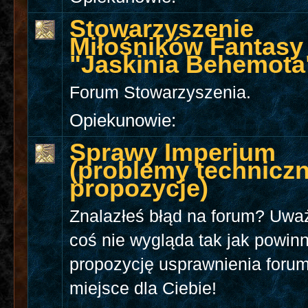
Stowarzyszenie
Miłośników Fantasy
"Jaskinia Behemota
Forum Stowarzyszenia.
Opiekunowie:
Sprawy Imperium
(problemy techniczn
propozycje)
Znalazłeś błąd na forum? Uwa
coś nie wygląda tak jak powi
propozycję usprawnienia forum
miejsce dla Ciebie!