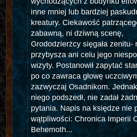
wychodzących z budynku elfów
inne mniej lub bardziej pasku
kreatury. Ciekawość patrzącego
zabawną, ni dziwną scenę,
Grododzierżcy sięgała zenitu- 
przybysza ani celu jego niesp
wizyty. Postanowił zapytać sta
po co zawraca głowę uczciwy
zazwyczaj Osadnikom. Jednak
niego podszedł, nie zadał żad
pytania. Napis na księdze nie 
wątpliwości: Chronica Imperii
Behemoth...