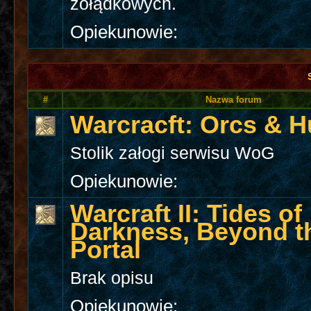
żołądkowych.
Opiekunowie:
#
Nazwa forum
Warcracft: Orcs & 
Stolik załogi serwisu WoG
Opiekunowie:
Warcraft II: Tides of
Darkness, Beyond t
Portal
Brak opisu
Opiekunowie: