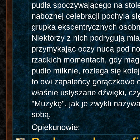
pudła spoczywającego na stol
nabożnej celebracji pochyla si
grupka ekscentrycznych osobn
Niektórzy z nich podrygują mia
przymykając oczy nucą pod n
rzadkich momentach, gdy mag
pudło milknie, rozlega się kole
to owi zapaleńcy gorączkowo 
właśnie usłyszane dźwięki, czy
"Muzykę", jak je zwykli nazyw
sobą.
Opiekunowie: