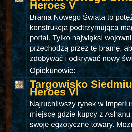
Heroes V
Brama Nowego Świata to potę
konstrukcja podtrzymująca ma
portal. Tylko najwięksi wojown
przechodzą przez tę bramę, a
zdobywać i odkrywać nowy świ
Opiekunowie:
Targowisko Siedmiu 
Heroes VI
Najruchliwszy rynek w Imperiu
miejsce gdzie kupcy z Ashanu 
swoje egzotyczne towary. Możn