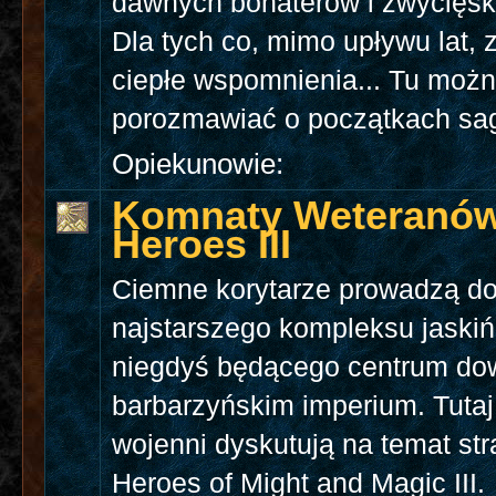
dawnych bohaterów i zwycięsk
Dla tych co, mimo upływu lat, 
ciepłe wspomnienia... Tu moż
porozmawiać o początkach sa
Opiekunowie:
Komnaty Weteranów
Heroes III
Ciemne korytarze prowadzą do
najstarszego kompleksu jaskiń
niegdyś będącego centrum do
barbarzyńskim imperium. Tutaj
wojenni dyskutują na temat str
Heroes of Might and Magic III.