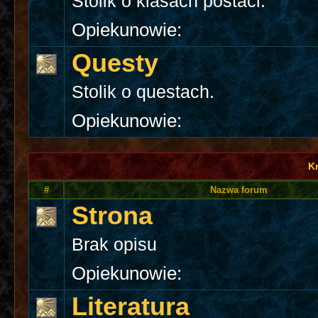
Stolik o klasach postaci.
Opiekunowie:
Questy
Stolik o questach.
Opiekunowie:
K
#
Nazwa forum
Strona
Brak opisu
Opiekunowie:
Literatura