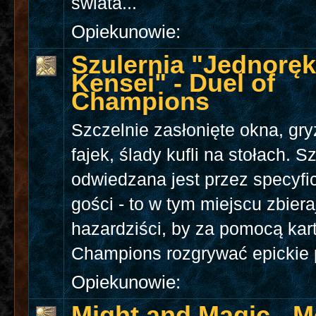
świata...
Opiekunowie:
Szulernia "Jednoręk
Kensei" - Duel of
Champions
Szczelnie zasłonięte okna, gr
fajek, ślady kufli na stołach. S
odwiedzana jest przez specyfi
gości - to w tym miejscu zbiera
hazardziści, by za pomocą kart
Champions rozgrywać epickie 
Opiekunowie:
Might and Magic - M