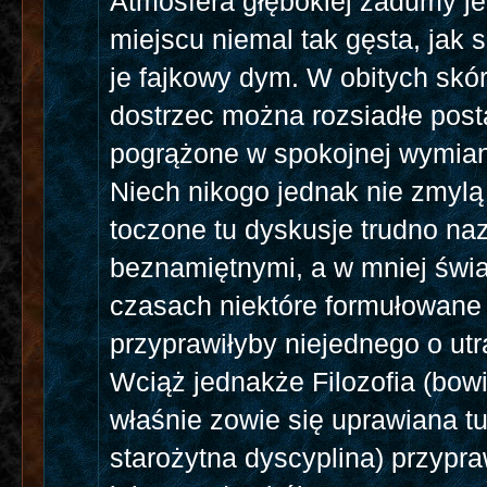
Atmosfera głębokiej zadumy je
miejscu niemal tak gęsta, jak 
je fajkowy dym. W obitych skór
dostrzec można rozsiadłe post
pogrążone w spokojnej wymian
Niech nikogo jednak nie zmylą
toczone tu dyskusje trudno n
beznamiętnymi, a w mniej świa
czasach niektóre formułowane 
przyprawiłyby niejednego o utr
Wciąż jednakże Filozofia (bow
właśnie zowie się uprawiana tu
starożytna dyscyplina) przypr