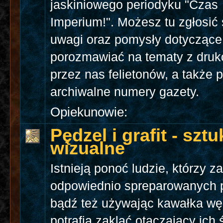
jaskiniowego periodyku "Czas
Imperium!". Możesz tu zgłosić
uwagi oraz pomysły dotyczące
porozmawiać na tematy z dru
przez nas felietonów, a także 
archiwalne numery gazety.
Opiekunowie:
Pędzel i grafit - sztu
wizualne
Istnieją ponoć ludzie, którzy 
odpowiednio spreparowanych 
bądź też używając kawałka wę
potrafią zakląć otaczający ich 