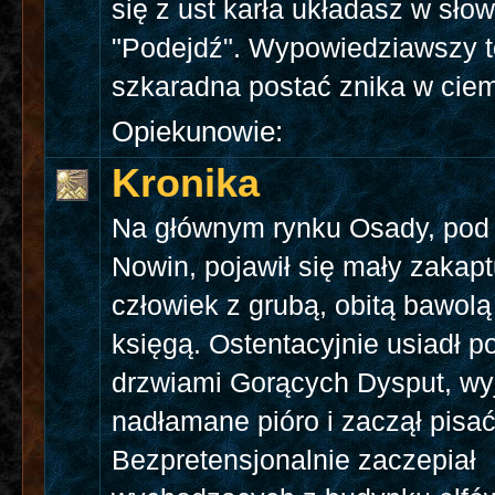
się z ust karła układasz w słow
"Podejdź". Wypowiedziawszy t
szkaradna postać znika w cie
Opiekunowie:
Kronika
Na głównym rynku Osady, po
Nowin, pojawił się mały zakap
człowiek z grubą, obitą bawolą
księgą. Ostentacyjnie usiadł p
drzwiami Gorących Dysput, wy
nadłamane pióro i zaczął pisać
Bezpretensjonalnie zaczepiał