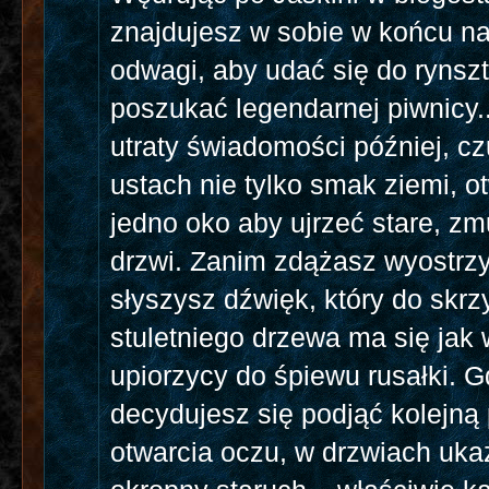
znajdujesz w sobie w końcu na
odwagi, aby udać się do rynszt
poszukać legendarnej piwnicy...
utraty świadomości później, c
ustach nie tylko smak ziemi, o
jedno oko aby ujrzeć stare, zm
drzwi. Zanim zdążasz wyostrz
słyszysz dźwięk, który do skrz
stuletniego drzewa ma się jak
upiorzycy do śpiewu rusałki. 
decydujesz się podjąć kolejną
otwarcia oczu, w drzwiach ukaz