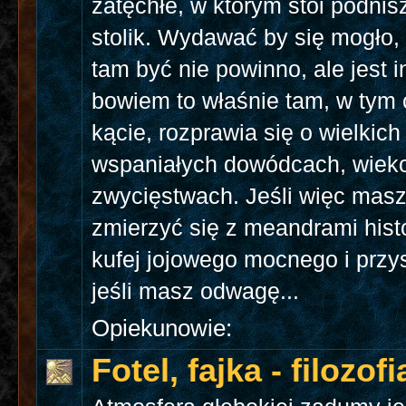
zatęchłe, w którym stoi podni
stolik. Wydawać by się mogło,
tam być nie powinno, ale jest i
bowiem to właśnie tam, w tym
kącie, rozprawia się o wielkich
wspaniałych dowódcach, wie
zwycięstwach. Jeśli więc mas
zmierzyć się z meandrami hist
kufej jojowego mocnego i przys
jeśli masz odwagę...
Opiekunowie:
Fotel, fajka - filozofi