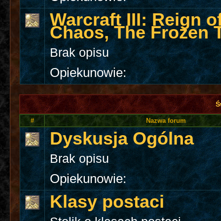
Warcraft III: Reign o
Chaos, The Frozen 
Brak opisu
Opiekunowie:
Ś
#
Nazwa forum
Dyskusja Ogólna
Brak opisu
Opiekunowie:
Klasy postaci