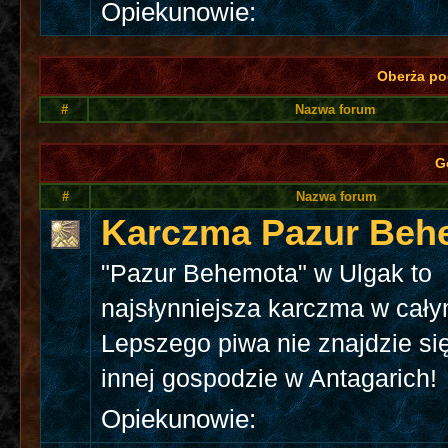
Opiekunowie:
Oberża p
#
Nazwa forum
G
#
Nazwa forum
Karczma Pazur Beh
"Pazur Behemota" w Ulgak to
najsłynniejsza karczma w cał
Lepszego piwa nie znajdzie si
innej gospodzie w Antagarich!
Opiekunowie: