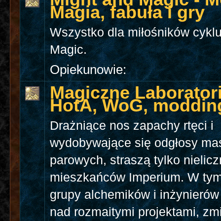
Magia, fabuła i gry
Wszystko dla miłośników cykl
Magic.
Opiekunowie:
Magiczne Laborator
HotA, WoG, moddin
Drażniące nos zapachy rtęci i
wydobywające się odgłosy ma
parowych, straszą tylko nielic
mieszkańców Imperium. W tym
grupy alchemików i inżynierów
nad rozmaitymi projektami, zm