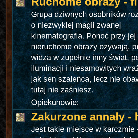
Ruchome obrazy - f
Grupa dziwnych osobników ro
o niezwykłej magii zwanej
kinematografia. Ponoć przy jej
nieruchome obrazy ożywają, p
widza w zupełnie inny świat, p
iluminacji i niesamowitych wra
jak sen szaleńca, lecz nie obaw
tutaj nie zaśniesz.
Opiekunowie:
Zakurzone annały - h
Jest takie miejsce w karczmie 