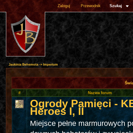
Zaloguj
Przewodnik
Szukaj
Jaskinia Behemota
->
Imperium
Świ
#
Nazwa forum
Ogrody Pamięci - K
Heroes I, II
Miejsce pełne marmurowych 