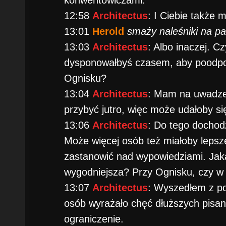
konwentowiczami.
12:58
Architectus
: I Ciebie także m
13:01
Herold
smaży naleśniki na pa
13:03
Architectus
: Albo inaczej. Cz
dysponowałbyś czasem, aby poodpo
Ognisku?
13:04
Architectus
: Mam na uwadze
przybyć jutro, więc może udałoby się
13:06
Architectus
: Do tego dochod
Może więcej osób też miałoby lepsz
zastanowić nad wypowiedziami. Jaka
wygodniejsza? Przy Ognisku, czy w
13:07
Architectus
: Wyszedłem z p
osób wyrażało chęć dłuższych pisan
ograniczenie.