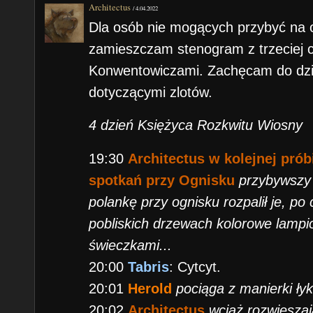
Architectus
/
4.04.2022
Dla osób nie mogących przybyć na 
zamieszczam stenogram z trzeciej 
Konwentowiczami. Zachęcam do dzie
dotyczącymi zlotów.
4 dzień Księżyca Rozkwitu Wiosny
19:30
Architectus w kolejnej prób
spotkań przy Ognisku
przybywszy 
polankę przy ognisku rozpalił je, p
pobliskich drzewach kolorowe lampi
świeczkami...
20:00
Tabris
: Cytcyt.
20:01
Herold
pociąga z manierki łyk
20:02
Architectus
wciąż rozwieszaj