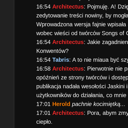
16:54
Architectus
: Pojmuję. A! Dzi
zedytowanie treści nowiny, by mogła
Wprowadzona wersja fajnie wpisała
wobec wieści od twórców Songs of 
16:54
Architectus
: Jakie zagadnie
Konwentów?
16:54
Tabris
: A to nie miaua być s
16:58
Architectus
: Pierwotnie nie 
opóźnień ze strony twórców i dostęp
publikacja nadała wesołości Jaskini 
użytkowników do działania, co mnie 
17:01
Herold
pachnie kocimiętką...
17:01
Architectus
: Pora, abym zmy
ciepło.