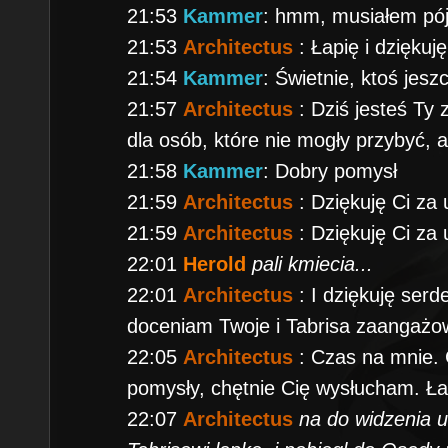
21:53
Kammer
: hmm, musiałem pó
21:53
Architectus
: Łapię i dziękuję
21:54
Kammer
: Świetnie, ktoś jesz
21:57
Architectus
: Dziś jesteś Ty
dla osób, które nie mogły przybyć, 
21:58
Kammer
: Dobry pomysł
21:59
Architectus
: Dziękuję Ci za
21:59
Architectus
: Dziękuję Ci za
22:01
Herold
pali kmiecia...
22:01
Architectus
: I dziękuję ser
doceniam Twoje i Tabrisa zaangażo
22:05
Architectus
: Czas na mnie.
pomysły, chętnie Cię wysłucham. Ła
22:07
Architectus
na do widzenia 