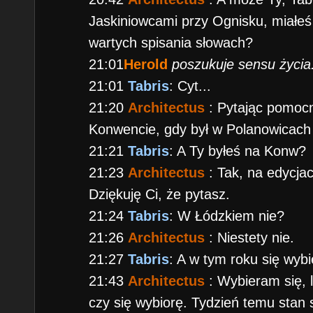
Jaskiniowcami przy Ognisku, miałeś 
wartych spisania słowach?
21:01
Herold
poszukuje sensu życia.
21:01
Tabris
: Cyt...
21:20
Architectus
: Pytając pomocn
Konwencie, gdy był w Polanowicac
21:21
Tabris
: A Ty byłeś na Konw?
21:23
Architectus
: Tak, na edycja
Dziękuję Ci, że pytasz.
21:24
Tabris
: W Łódzkiem nie?
21:26
Architectus
: Niestety nie.
21:27
Tabris
: A w tym roku się wyb
21:43
Architectus
: Wybieram się,
czy się wybiorę. Tydzień temu stan 