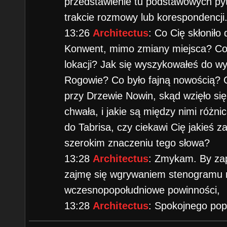
przedstawienie tu podstawowych pyt
trakcie rozmowy lub korespondencji
13:26
Architectus
: Co Cię skłonił
Konwent, mimo zmiany miejsca? Co 
lokacji? Jak się wyszykowałeś do w
Rogowie? Co było fajną nowością? O
przy Drzewie Nowin, skąd wzięło si
chwała, i jakie są między nimi różn
do Tabrisa, czy ciekawi Cię jakieś z
szerokim znaczeniu tego słowa?
13:28
Architectus
: Zmykam. By zap
zajmę się wgrywaniem stenogramu
wczesnopopołudniowe powinności,
13:28
Architectus
: Spokojnego popo