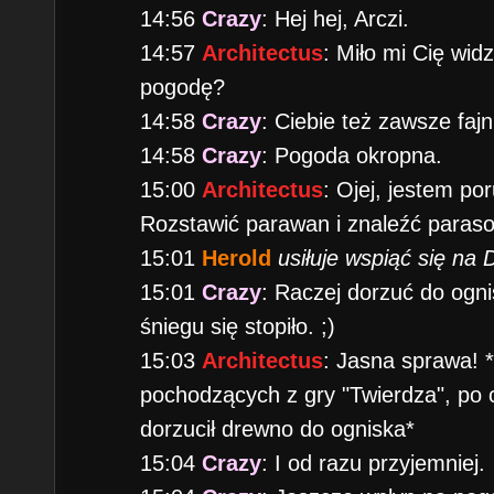
14:56
Crazy
: Hej hej, Arczi.
14:57
Architectus
: Miło mi Cię wid
pogodę?
14:58
Crazy
: Ciebie też zawsze fajn
14:58
Crazy
: Pogoda okropna.
15:00
Architectus
: Ojej, jestem po
Rozstawić parawan i znaleźć paraso
15:01
Herold
usiłuje wspiąć się na 
15:01
Crazy
: Raczej dorzuć do ogn
śniegu się stopiło. ;)
15:03
Architectus
: Jasna sprawa! 
pochodzących z gry "Twierdza", po
dorzucił drewno do ogniska*
15:04
Crazy
: I od razu przyjemniej.