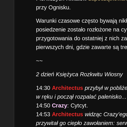
przy Ognisku.
Warunki czasowe często bywają nikł
posiedzenie zostało rozłożone na cyk
przygotowania do ostatniej z nich
pierwszych dni, gdzie zawarte są tre
~~
2 dzień Księżyca Rozkwitu Wiosny
14:30
Architectus
przybył w pobliż
w ręku i począł rozpalać palenisko...
14:50
Crazy
: Cytcyt.
14:53
Architectus
widząc Crazy'ego
przywitał go ciepło zawołaniem: ser