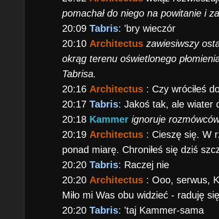
pomachał do niego na powitanie i za
20:09
Tabris
: 'bry wieczór
20:10
Architectus
zawiesiwszy osta
okrąg terenu oświetlonego płomienia
Tabrisa.
20:16
Architectus
: Czy wróciłeś 
20:17
Tabris
: Jakoś tak, ale wiater
20:18
Kammer
ignoruje rozmówców.
20:19
Architectus
: Cieszę się. W r
ponad miarę. Chroniłeś się dziś szc
20:20
Tabris
: Raczej nie
20:20
Architectus
: Ooo, serwus, 
Miło mi Was obu widzieć - raduję się
20:20
Tabris
: 'taj Kammer-sama