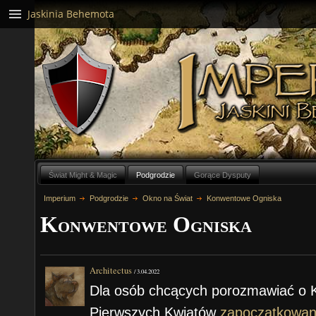
Jaskinia Behemota
Świat Might & Magic
Podgrodzie
Gorące Dysputy
Imperium
Podgrodzie
Okno na Świat
Konwentowe Ogniska
Konwentowe Ogniska
Architectus
/
3.04.2022
Dla osób chcących porozmawiać o 
Pierwszych Kwiatów
zapoczątkowa