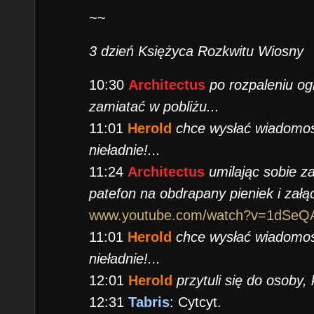
~~
3 dzień Księżyca Rozkwitu Wiosny
10:30
Architectus
po rozpaleniu ogn
zamiatać w pobliżu...
11:01
Herold
chce wysłać wiadomość
nieładnie!...
11:24
Architectus
umilając sobie za
patefon na obdrapany pieniek i załą
www.youtube.com/watch?v=1dSeQ
11:01
Herold
chce wysłać wiadomość
nieładnie!...
12:01
Herold
przytuli się do osoby,
12:31
Tabris
: Cytcyt.