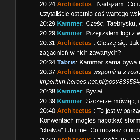
20:24
Architectus
: Nadążam. Co 
Czytaliście ostatnio coś wartego w
20:29
Kammer
: Cześć, Taebrysku, 
20:29
Kammer
: Przejrzałem logi z 
20:31
Architectus
: Cieszę się. Ja
zagadnień w nich zawartych?
20:34
Tabris
: Kammer-sama bywa 
20:37
Architectus
wspomina z rozr
imperium.heroes.net.pl/post/83358
20:38
Kammer
: Bywał
20:39
Kammer
: Szczerze mówiąc, n
20:40
Architectus
: To jest w porz
Konwentach mogłeś napotkać sformu
"chałwa" lub inne. Co możesz o nic
20:42
Architectus
: A może Ty, Tab