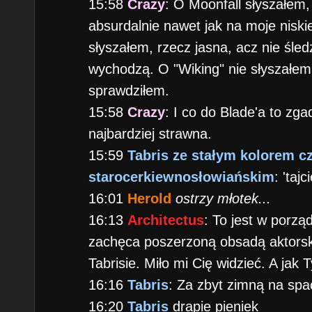
15:58
Crazy
: O Moonfall słyszałem,
absurdalnie nawet jak na moje nisk
słyszałem, rzecz jasna, acz nie śled
wychodzą. O "Wiking" nie słyszałem 
sprawdziłem.
15:58
Crazy
: I co do Blade'a to zga
najbardziej strawna.
15:59
Tabris ze stałym kolorem c
starocerkiewnosłowiańskim
: 'tajc
16:01
Herold
ostrzy młotek...
16:13
Architectus
: To jest w porzą
zachęca poszerzoną obsadą aktorską 
Tabrisie. Miło mi Cię widzieć. A ja
16:16
Tabris
: Za zbyt zimną na spa
16:20
Tabris
drapie pieniek