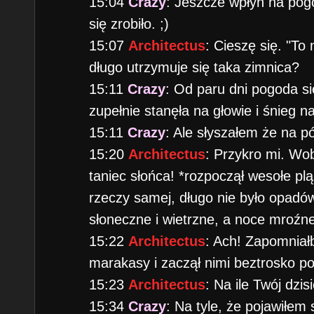
15:04
Crazy
: Jeszcze wpłyn na pogo
się zrobiło. ;)
15:07
Architectus
: Cieszę się. "To 
długo utrzymuje się taka zimnica?
15:11
Crazy
: Od paru dni pogoda si
zupełnie stanęła na głowie i śnieg n
15:11
Crazy
: Ale słyszałem że na p
15:20
Architectus
: Przykro mi. Wo
taniec słońca! *rozpoczął wesołe p
rzeczy samej, długo nie było opadów
słoneczne i wietrzne, a noce mroźne
15:22
Architectus
: Ach! Zapomniał
marakasy i zaczął nimi beztrosko p
15:23
Architectus
: Na ile Twój dzi
15:34
Crazy
: Na tyle, że pojawiłem 