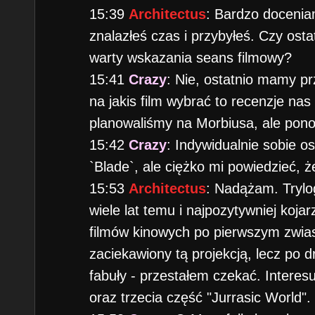
15:39
Architectus
: Bardzo docenia
znalazłeś czas i przybyłeś. Czy osta
warty wskazania seans filmowy?
15:41
Crazy
: Nie, ostatnio mamy pr
na jakis film wybrać to recenzje nas
planowaliśmy na Morbiusa, ale pon
15:42
Crazy
: Indywidualnie sobie os
`Blade`, ale ciężko mi powiedzieć, 
15:53
Architectus
: Nadążam. Trylog
wiele lat temu i najpozytywniej kojar
filmów kinowych po pierwszym zwias
zaciekawiony tą projekcją, lecz po d
fabuły - przestałem czekać. Interes
oraz trzecia część "Jurrasic World".