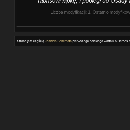
Tabrisowi łapkę, i pobiegł do Osady
Liczba modyfikacji:
1
, Ostatnio modyfiko
Strona jest częścią
Jaskinia Behemota
pierwszego polskiego wortalu o Heroes o