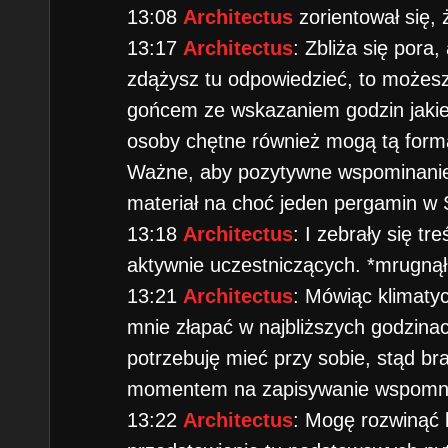
13:08
Architectus
zorientował się, 
13:17
Architectus
: Zbliża się pora
zdążysz tu odpowiedzieć, to możesz 
gońcem ze wskazaniem godzin jakie
osoby chętne również mogą tą form
Ważne, aby pozytywne wspominanie 
materiał na choć jeden pergamin w S
13:18
Architectus
: I zebrały się tr
aktywnie uczestniczących. *mrugnął
13:21
Architectus
: Mówiąc klimatyc
mnie złapać w najbliższych godzinac
potrzebuję mieć przy sobie, stąd b
momentem na zapisywanie wspomn
13:22
Architectus
: Mogę rozwinąć 