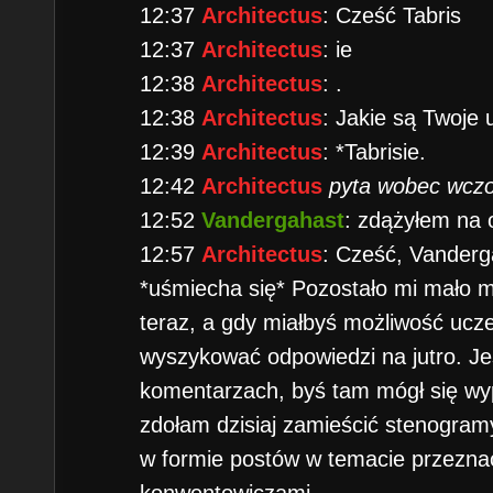
12:37
Architectus
: Cześć Tabris
12:37
Architectus
: ie
12:38
Architectus
: .
12:38
Architectus
: Jakie są Twoje 
12:39
Architectus
: *Tabrisie.
12:42
Architectus
pyta wobec wczor
12:52
Vandergahast
: zdążyłem na 
12:57
Architectus
: Cześć, Vanderga
*uśmiecha się* Pozostało mi mało m
teraz, a gdy miałbyś możliwość ucze
wyszykować odpowiedzi na jutro. Jeś
komentarzach, byś tam mógł się wy
zdołam dzisiaj zamieścić stenogram
w formie postów w temacie przezna