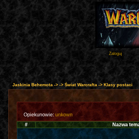
Zaloguj
Jaskinia Behemota
->
->
Świat Warcrafta
->
Klasy postaci
Opiekunowie:
unkown
#
Nazwa tem