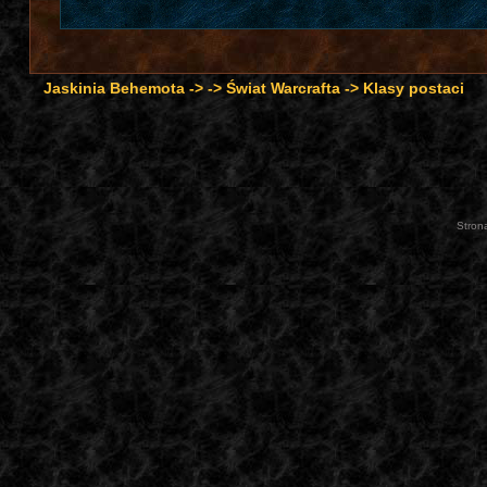
Jaskinia Behemota
->
->
Świat Warcrafta
->
Klasy postaci
Stron