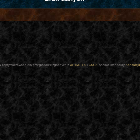
a zoptymalizowana dla przegladarek zgodnych z
XHTML 1.0
i
CSS2
, spełnia standardy
Konsorcj