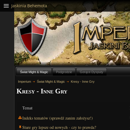
Jaskinia Behemota
Świat Might & Magic
Podgrodzie
Gorące Dysputy
Imperium
Świat Might & Magic
Kresy - Inne Gry
Kresy - Inne Gry
Temat
Indeks tematów (sprawdź zanim założysz!)
Stare gry lepsze od nowych - czy to prawda?