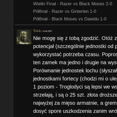
Wielki Finał - Razer vs Black Moses 2-0
Półfinał - Razer vs Ginterlen 1-0
Półfinał - Black Moses vs Dawidu 1-0
Tolek
/
14.06.2007
Nie mogę się z tobą zgodzić. Otóż
potencjał (szczególnie jednostki od 
wykorzystać potrzeba czasu. Popros
ten zamek ma jedno i drugie na wy
Porównanie jednostek lochu (słysza
jednostkami fortecy (chodzi mi o ul
1 poziom - Troglodyci są lepsi we w
strzelają, i są o 25 szt. złota droż
najwyżej za mięso armatnie, a gre
dosyć spore uszkodzenia zanim wró