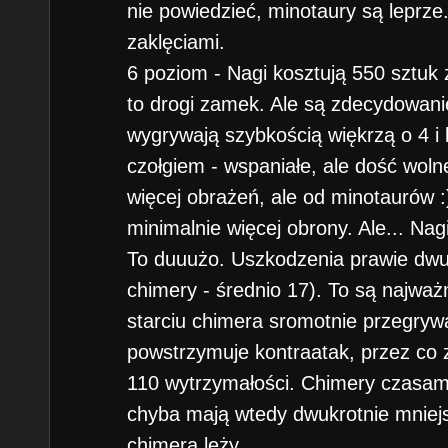
nie powiedzieć, minotaury są leprze
zaklęciami.
6 poziom - Nagi kosztują 550 sztuk 
to drogi zamek. Ale są zdecydowani
wygrywają szybkością więkrzą o 4 i
czołgiem - wspaniałe, ale dość woln
więcej obrażeń, ale od minotaurów :)
minimalnie więcej obrony. Ale... Nag
To duuużo. Uszkodzenia prawie dwuk
chimery - średnio 17). To są najważ
starciu chimera sromotnie przegrywa
powstrzymuje kontraatak, przez co z
110 wytrzymałości. Chimery czasami
chyba mają wtedy dwukrotnie mniej
chimera leży.