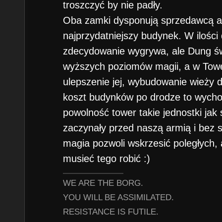
troszczyć by nie padły.
Oba zamki dysponują sprzedawcą art
najprzydatniejszy budynek. W ilośc
zdecydowanie wygrywa, ale Dung świ
wyższych poziomów magii, a w Tow
ulepszenie jej, wybudowanie wieży do
koszt budynków po drodze to wycho
powolność tower takie jednostki ja
zaczynały przed naszą armią i bez st
magia pozwoli wskrzesić poległych, 
musieć tego robić :)
WE ARE THE BORG.
YOU WILL BE ASSIMILATED.
RESISTANCE IS FUTILE.