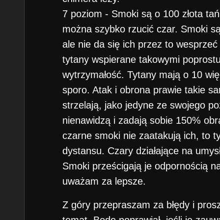
7 poziom - Smoki są o 100 złota ta
można szybko rzucić czar. Smoki są
ale nie da się ich przez to wesprze
tytany wspierane takowymi poprost
wytrzymałość. Tytany mają o 10 wi
sporo. Atak i obrona prawie takie sa
strzelają, jako jedyne ze swojego po
nienawidzą i zadają sobie 150% obr
czarne smoki nie zaatakują ich, to 
dystansu. Czary działające na umysł
Smoki prześcigają je odpornością na
uważam za lepsze.
Z góry przepraszam za błędy i pros
temat. Będę poprawiał, jeśli je zauw