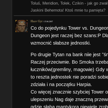
Toluś, Meridion, Tolek, Czikin - jak go zw
Jaskini Behemota! Ktoś mnie tu pamięta?
Haav Gyr
/
15.06.2007
Co do pojedynku Tower vs. Dungeon 
Dungeon jest raczej bez szans:P Dl
wzmocnić słabsze jednostki.
Po drugie Tytan na bank niie jest 
Raczej przeciwnie. Bo Smoka trzeba
łuczników(gremliny, magowie) Gdy 
to reszta jednostek nie poradzi sobi
zdziała i na początku Harpia.
Co więcej znacznie szybciej Tower 
ulepszeniu Nag daje znaczną przew
gdzie słaba mantykora niewiele zrobi