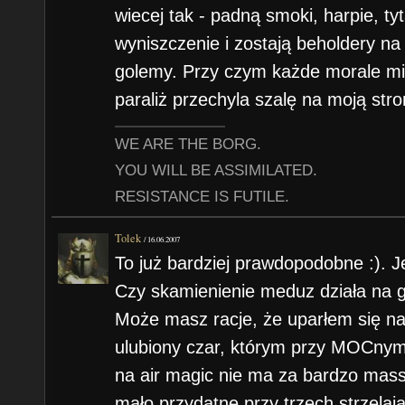
wiecej tak - padną smoki, harpie, ty
wyniszczenie i zostają beholdery n
golemy. Przy czym każde morale mi
paraliż przechyla szalę na moją str
WE ARE THE BORG.
YOU WILL BE ASSIMILATED.
RESISTANCE IS FUTILE.
Tolek
/
16.06.2007
To już bardziej prawdopodobne :). 
Czy skamienienie meduz działa na 
Może masz racje, że uparłem się na c
ulubiony czar, którym przy MOCny
na air magic nie ma za bardzo mass
mało przydatne przy trzech strzelaj