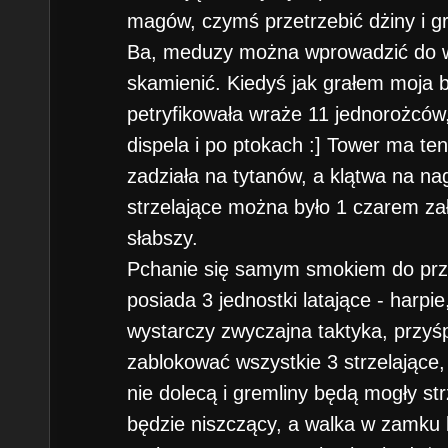
magów, czymś przetrzebić dżiny i g
Ba, meduzy można wprowadzić do wa
skamienić. Kiedyś jak grałem moja 
petryfikowała wraże 11 jednorożców,
dispela i po ptokach :] Tower ma te
zadziała na tytanów, a klątwa na nag
strzelające można było 1 czarem zał
słabszy.
Pchanie się samym smokiem do prz
posiada 3 jednostki latające - harpie
wystarczy zwyczajna taktyka, przyś
zablokować wszystkie 3 strzelające,
nie dolecą i gremliny będą mogły st
będzie niszczący, a walka w zamku