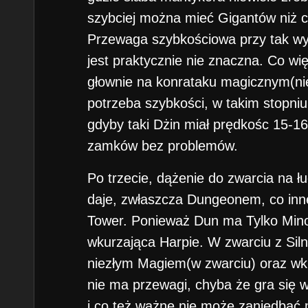
szybciej można mieć Gigantów niż 
Przewaga szybkościowa przy tak w
jest praktycznie nie znaczna. Co w
głownie na konrataku magicznym(nie
potrzeba szybkości, w takim stopni
gdyby taki Dżin miał prędkośc 15-1
zamków bez problemów.
Po trzecie, dążenie do zwarcia na ł
daje, zwłaszcza Dungeonem, co inn
Tower. Ponieważ Dun ma Tylko Mino
wkurzająca Harpie. W zwarciu z Si
niezłym Magiem(w zwarciu) oraz w
nie ma przewagi, chyba że gra się
i co też ważne nie może zaniedbać 