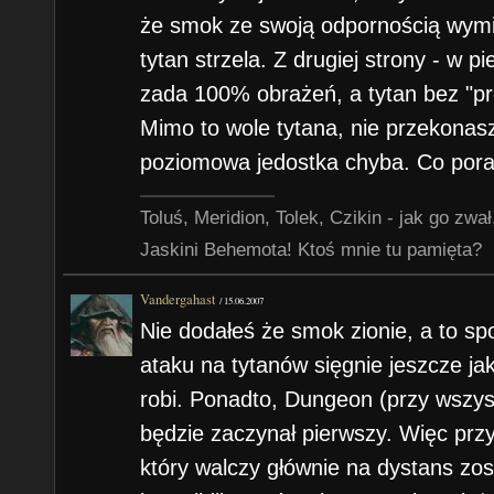
że smok ze swoją odpornością wymiat
tytan strzela. Z drugiej strony - w p
zada 100% obrażeń, a tytan bez "pro
Mimo to wole tytana, nie przekonasz
poziomowa jedostka chyba. Co poradz
Toluś, Meridion, Tolek, Czikin - jak go zw
Jaskini Behemota! Ktoś mnie tu pamięta?
Vandergahast
/
15.06.2007
Nie dodałeś że smok zionie, a to sp
ataku na tytanów sięgnie jeszcze jak
robi. Ponadto, Dungeon (przy wszys
będzie zaczynał pierwszy. Więc przy
który walczy głównie na dystans z