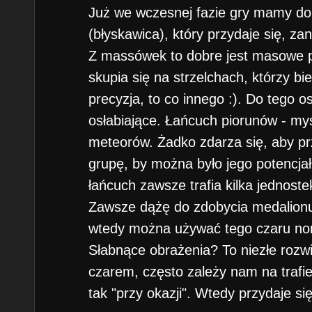
Już we wczesnej fazie gry mamy do
(błyskawica), który przydaje się, z
Z massówek to dobre jest masowe pr
skupia się na strzelchach, którzy bi
precyzja, to co innego :). Do tego o
osłabiające. Łańcuch piorunów - myś
meteorów. Żadko zdarza się, aby prz
grupę, by można było jego potencjał
łańcuch zawsze trafia kilka jednoste
Zawsze dążę do zdobycia medalionu
wtedy można używać tego czaru non
Słabnące obrażenia? To niezłe rozw
czarem, często zależy nam na trafie
tak "przy okazji". Wtedy przydaje się