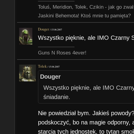
Toluś, Meridion, Tolek, Czikin - jak go zw
Jaskini Behemota! Ktoś mnie tu pamięta?
Douger
/
15.06.2007
Wszystko pięknie, ale IMO Czarny S
Guns N Roses 4ever!
Tolek
/
15.06.2007
Douger
Wszystko pięknie, ale IMO Czarn
śniadanie.
Nie powiedział bym. Jakieś powody
podskoczyć, bo na magie odporny, a
starcia tych jednostek, to tytan sm