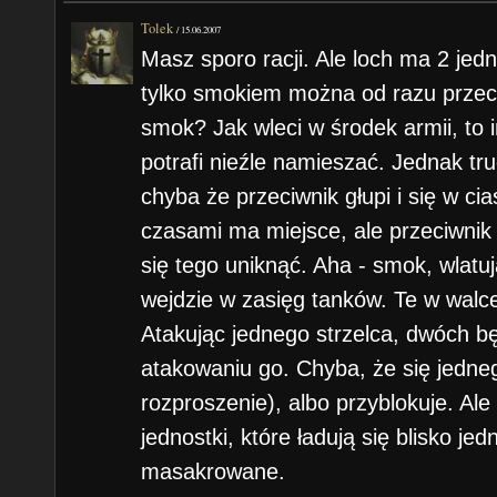
Tolek
/
15.06.2007
Masz sporo racji. Ale loch ma 2 jedn
tylko smokiem można od razu przecie
smok? Jak wleci w środek armii, to
potrafi nieźle namieszać. Jednak tru
chyba że przeciwnik głupi i się w ci
czasami ma miejsce, ale przeciwnik w
się tego uniknąć. Aha - smok, wlatuj
wejdzie w zasięg tanków. Te w walce
Atakując jednego strzelca, dwóch 
atakowaniu go. Chyba, że się jednego
rozproszenie), albo przyblokuje. Al
jednostki, które ładują się blisko j
masakrowane.