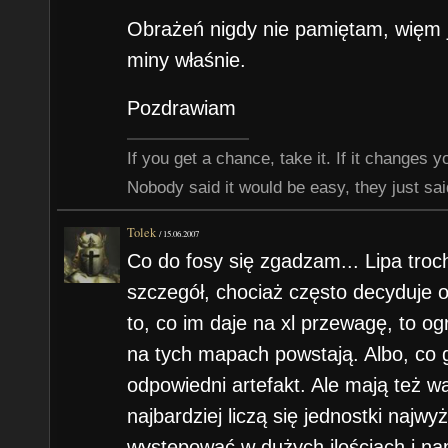
Obrażeń nigdy nie pamiętam, więm 
miny właśnie.
Pozdrawiam
If you get a chance, take it. If it changes your
Nobody said it would be easy, they just said
Tolek
/
15.06.2007
Co do fosy się zgadzam... Lipa troch
szczegół, chociaż często decyduje o 
to, co im daje na xl przewagę, to og
na tych mapach powstają. Albo, co g
odpowiedni artefakt. Ale mają też 
najbardziej liczą się jednostki naj
występować w dużych ilościach i n