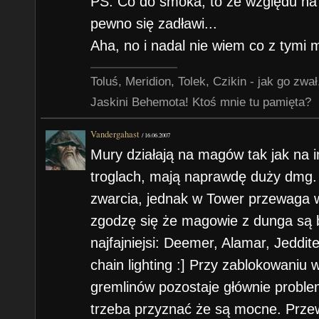
PS. Co do smoka, to ze względu na
pewno się zadławi...
Aha, no i nadal nie wiem co z tymi
Toluś, Meridion, Tolek, Czikin - jak go zw
Jaskini Behemota! Ktoś mnie tu pamięta?
Vandergahast
/
16.06.2007
Mury działają na magów tak jak na i
troglach, mają naprawdę duży dmg.
zwarcia, jednak w Tower przewaga w
zgodzę się że magowie z dunga są b
najfajniejsi: Deemer, Alamar, Jeddit
chain lighting :] Przy zablokowaniu 
gremlinów pozostaje głównie problem
trzeba przyznać że są mocne. Przew