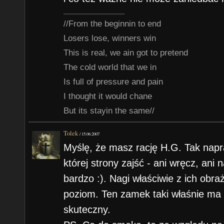
//From the beginnin to end
Losers lose, winners win
This is real, we ain got to pretend
The cold world that we in
Is full of pressure and pain
I thought it would chane
But its stayin the same//
Tolek
/
15.06.2007
Myślę, że masz rację H.G. Tak nap
której strony zajść - ani wręcz, ani 
bardzo :). Nagi właściwie z ich obr
poziom. Ten zamek taki właśnie ma 
skuteczny.