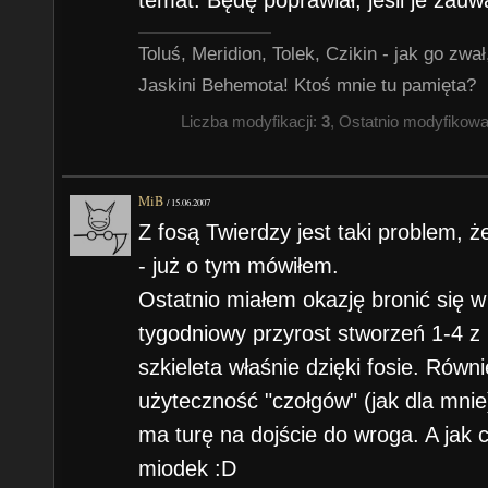
Toluś, Meridion, Tolek, Czikin - jak go zw
Jaskini Behemota! Ktoś mnie tu pamięta?
Liczba modyfikacji:
3
, Ostatnio modyfikow
MiB
/
15.06.2007
Z fosą Twierdzy jest taki problem, 
- już o tym mówiłem.
Ostatnio miałem okazję bronić się w
tygodniowy przyrost stworzeń 1-4 z
szkieleta właśnie dzięki fosie. Równi
użyteczność "czołgów" (jak dla mnie
ma turę na dojście do wroga. A jak c
miodek :D