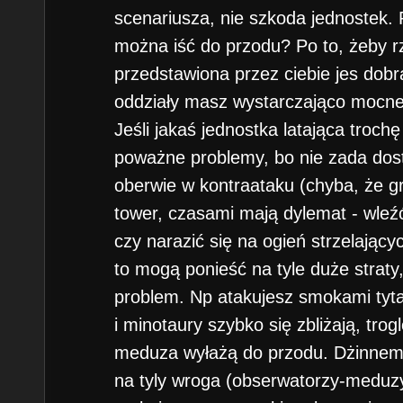
scenariusza, nie szkoda jednostek. 
można iść do przodu? Po to, żeby rz
przedstawiona przez ciebie jes dobra,
oddziały masz wystarczająco mocne 
Jeśli jakaś jednostka latająca trochę
poważne problemy, bo nie zada dost
oberwie w kontraataku (chyba, że gr
tower, czasami mają dylemat - wleź
czy narazić się na ogień strzelający
to mogą ponieść na tyle duże strat
problem. Np atakujesz smokami tyt
i minotaury szybko się zbliżają, trogl
meduza wyłażą do przodu. Dżinnem 
na tyly wroga (obserwatorzy-meduz