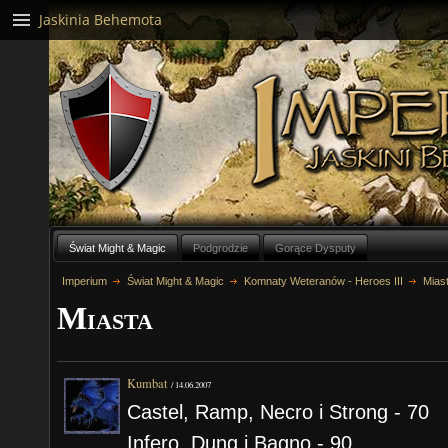
Jaskinia Behemota
Świat Might & Magic
Podgrodzie
Gorące Dysputy
Imperium
Świat Might & Magic
Komnaty Weteranów - Heroes III
Mias
Miasta
Kumbat
/
14.06.2007
Castel, Ramp, Necro i Strong - 70
Infero, Dung i Bagno - 90