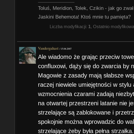
Toluś, Meridion, Tolek, Czikin - jak go zw
Jaskini Behemota! Ktoś mnie tu pamięta?
Liczba modyfikacji:
1
, Ostatnio modyfikow
Vandergahast
/
15.06.2007
Ale wiadomo że grając przeciw towe
confluxowi, dąży się do zwarcia by 
Magowie z zasady mają słabsze wspó
raczej niewiele umiejętności w stylu
wzmocnienia czarami zadają niezbyt
na otwartej przestrzeni latanie nie j
strzelające są zablokowane i przetrz
spokojnie można wprowadzic do wal
strzelające żeby była pełna strzałka