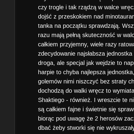
czy trogle i tak rządzą w walce wrę
dojść z przeskokiem nad minotaurami
tanka na początku sprawdzają. Wszys
razu mają pełną skuteczność w walc
całkiem przyjemny, wiele razy ratow
zdecydowanie najsłabsza jednostka 
droga, ale specjal jak wejdzie to na
harpie to chyba najlepsza jednostka
golemów nimi niszczyć bez straty ch
dochodzą do walki wręcz to wymiataj
Shaktiego - również. I wreszcie te 
są całkiem fajne i świetnie się spra
biorąc pod uwagę że 2 herosów zac
dbać żeby stworki się nie wykruszały