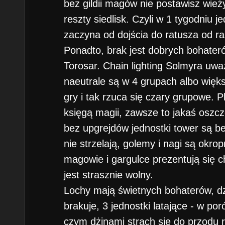
bez gildii magów nie postawisz wież
reszty siedlisk. Czyli w 1 tygodniu 
zaczyna od dojścia do ratusza od raz
Ponadto, brak jest dobrych bohater
Torosar. Chain lighting Solmyra uw
naeutrale są w 4 grupach albo więk
gry i tak rzuca się czary grupowe. P
księgą magii, zawsze to jakaś oszc
bez upgrejdów jednostki tower są be
nie strzelają, golemy i nagi są okrop
magowie i gargulce prezentują się c
jest strasznie wolny.
Lochy mają świetnych bohaterów, dz
brakuje, 3 jednostki latające - w po
czym dżinami strach się do przodu 