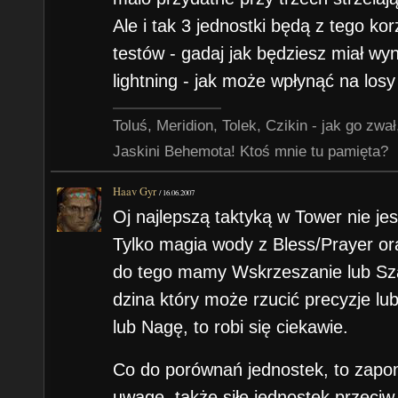
Ale i tak 3 jednostki będą z tego k
testów - gadaj jak będziesz miał wyni
lightning - jak może wpłynąć na losy
Toluś, Meridion, Tolek, Czikin - jak go zw
Jaskini Behemota! Ktoś mnie tu pamięta?
Haav Gyr
/
16.06.2007
Oj najlepszą taktyką w Tower nie je
Tylko magia wody z Bless/Prayer or
do tego mamy Wskrzeszanie lub Sz
dzina który może rzucić precyzje lu
lub Nagę, to robi się ciekawie.
Co do porównań jednostek, to zapo
uwage, także siłe jednostek przeci