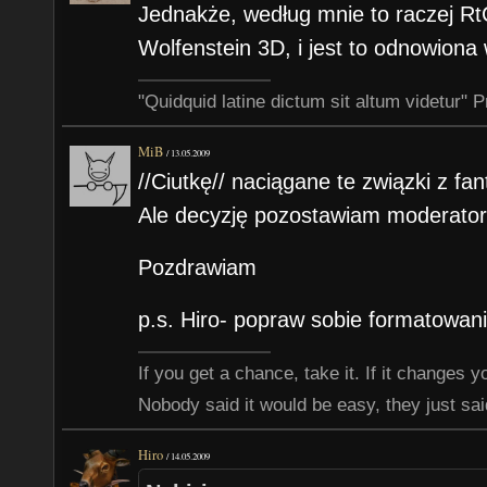
Jednakże, według mnie to raczej Rt
Wolfenstein 3D, i jest to odnowiona 
"Quidquid latine dictum sit altum videtur" 
MiB
/
13.05.2009
//Ciutkę// naciągane te związki z fan
Ale decyzję pozostawiam moderator
Pozdrawiam
p.s. Hiro- popraw sobie formatowani
If you get a chance, take it. If it changes your
Nobody said it would be easy, they just said
Hiro
/
14.05.2009