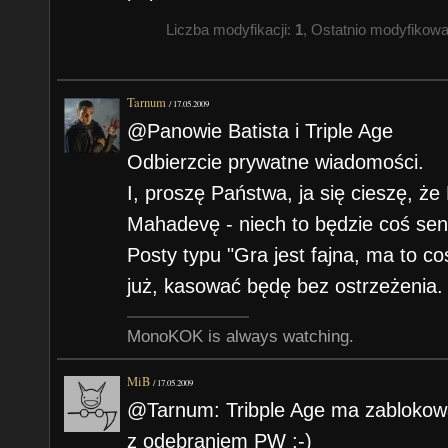
Liczba modyfikacji:
1
, Ostatnio modyfikow
Tarnum
/
17.05.2009
@Panowie Batista i Triple Age
Odbierzcie prywatne wiadomości.
I, proszę Państwa, ja się cieszę, że
Mahadevę - niech to będzie coś se
Posty typu "Gra jest fajna, ma to coś
już, kasować będę bez ostrzeżenia.
MonoKOK is always watching.
MiB
/
17.05.2009
@Tarnum: Tribple Age ma zablokow
z odebraniem PW ;-)