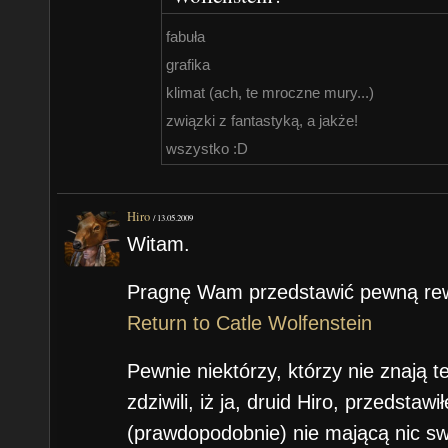
fabuła
grafika
klimat (ach, te mroczne mury...)
związki z fantastyką, a jakże!
wszystko :D
Hiro
/
13.05.2009
Witam.
Pragnę Wam przedstawić pewną rewe
Return to Catle Wolfenstein
Pewnie niektórzy, którzy nie znają te
zdziwili, iż ja, druid Hiro, przedstaw
(prawdopodobnie) nie mającą nic swoj