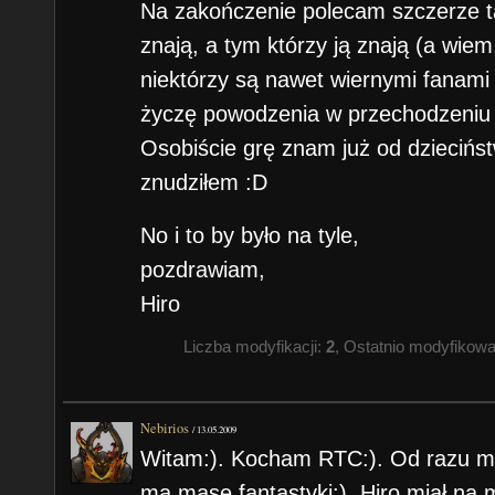
Na zakończenie polecam szczerze tą 
znają, a tym którzy ją znają (a wiem, 
niektórzy są nawet wiernymi fanami 
życzę powodzenia w przechodzeniu 
Osobiście grę znam już od dzieciństw
znudziłem :D
No i to by było na tyle,
pozdrawiam,
Hiro
Liczba modyfikacji:
2
, Ostatnio modyfikow
Nebirios
/
13.05.2009
Witam:). Kocham RTC:). Od razu mó
ma masę fantastyki:). Hiro miał na m