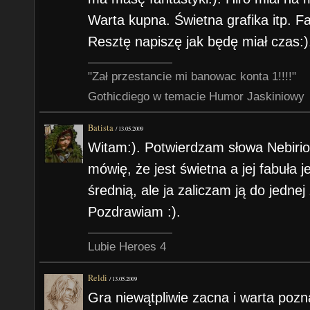
Warta kupna. Świetna grafika itp. Fa
Resztę napiszę jak będę miał czas:
"Zał przestancie mi banowac konta 1!!!!"
Gothicdiego w temacie Humor Jaskiniowy
Batista
/
13.05.2009
Witam:). Potwierdzam słowa Nebirio
mówię, że jest świetna a jej fabuła 
średnią, ale ja zaliczam ją do jedne
Pozdrawiam :).
Lubie Heroes 4
Reldi
/
13.05.2009
Gra niewątpliwie zacna i warta pozn