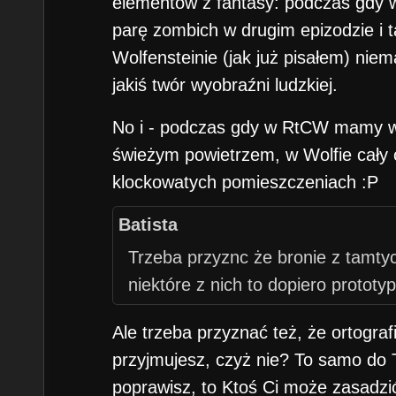
elementów z fantasy: podczas gdy w
parę zombich w drugim epizodzie i 
Wolfensteinie (jak już pisałem) ni
jakiś twór wyobraźni ludzkiej.
No i - podczas gdy w RtCW mamy wi
świeżym powietrzem, w Wolfie cały
klockowatych pomieszczeniach :P
Batista
Trzeba przyznc że bronie z tamtyc
niektóre z nich to dopiero prototyp
Ale trzeba przyznać też, że ortograf
przyjmujesz, czyż nie? To samo do Tri
poprawisz, to Ktoś Ci może zasadzić