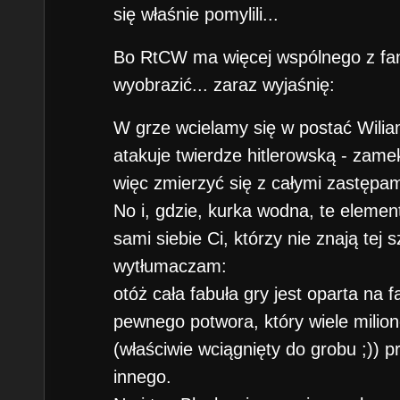
się właśnie pomylili...
Bo RtCW ma więcej wspólnego z fan
wyobrazić... zaraz wyjaśnię:
W grze wcielamy się w postać Wilia
atakuje twierdze hitlerowską - zame
więc zmierzyć się z całymi zastępam
No i, gdzie, kurka wodna, te elemen
sami siebie Ci, którzy nie znają tej s
wytłumaczam:
otóż cała fabuła gry jest oparta na f
pewnego potwora, który wiele milio
(właściwie wciągnięty do grobu ;)) 
innego.