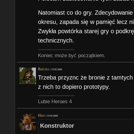
Natomiast co do gry. Zdecydowanie 
okresu, zapada się w pamięć lecz n
Zwykła powtórka starej gry o podk
technicznych.
Koniec może być początkiem.
Batista
/
15.05.2009
Trzeba przyznc że bronie z tamtych l
z nich to dopiero prototypy.
Lubie Heroes 4
Hiro
/
15.05.2009
Konstruktor