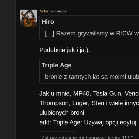
Nebirios
/
14.05.2009
Hiro
[...] Razem grywaliśmy w RtCW w 
Podobnie jak i ja:).
Triple Age
bronie z tamtych lat są moimi ulu
Jak u mnie, MP40, Tesla Gun, Veno
Thompson, Luger, Sten i wiele innyc
ulubionych broni.
edit: Triple Age: Używaj opcji edytuj.
"Zał przestancie mi banowac konta 1!!!!"