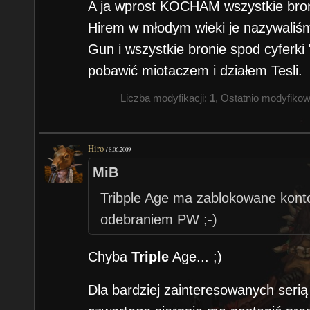
A ja wprost KOCHAM wszystkie broni
Hirem w młodym wieki je nazywaliśm
Gun i wszystkie bronie spod cyferki 
pobawić miotaczem i działem Tesli.
Liczba modyfikacji:
1
, Ostatnio modyfiko
Hiro
/
8.06.2009
MiB
Tribple Age ma zablokowane kont
odebraniem PW ;-)
Chyba
Triple
Age... ;)
Dla bardziej zainteresowanych serią