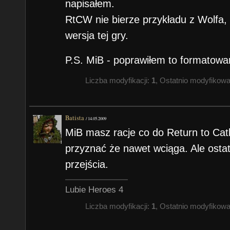
napisałem.
RtCW nie bierze przykładu z Wolfa,
wersja tej gry.
P.S. MiB - poprawiłem to formatowan
Liczba modyfikacji:
1
, Ostatnio modyfikow
Batista
/
14.05.2009
MiB masz racje co do Return to Catl
przyznać że nawet wciąga. Ale ostat
przejścia.
Lubie Heroes 4
Liczba modyfikacji:
1
, Ostatnio modyfikow