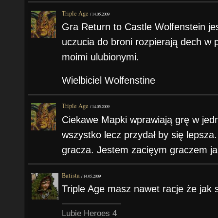
Triple Age
/
14.05.2009
Gra Return to Castle Wolfenstein jes
uczucia do broni rozpierają dech w p
moimi ulubionymi.
Wielbiciel Wolfenstine
Triple Age
/
14.05.2009
Ciekawe Mapki wprawiają grę w jedną
wszystko lecz przydał by się lepsza
gracza. Jestem zacięym graczem j
Batista
/
14.05.2009
Triple Age masz nawet racje że jak 
Lubie Heroes 4