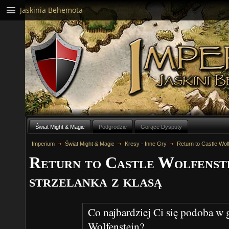
Jaskinia Behemota
Świat Might & Magic
Podgrodzie
Gorące Dysputy
Imperium
Świat Might & Magic
Kresy - Inne Gry
Return to Castle Wol
Return to Castle Wolfenst
strzelanka z klasą
Co najbardziej Ci się podoba w g
Wolfenstein?