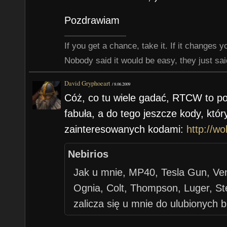
Pozdrawiam
If you get a chance, take it. If it changes your
Nobody said it would be easy, they just said
David Gryphoeart
/
8.06.2009
Cóż, co tu wiele gadać, RTCW to po 
fabuła, a do tego jeszcze kody, któ
zainteresowanych kodami:
http://wo
Nebirios
Jak u mnie, MP40, Tesla Gun, V
Ognia, Colt, Thompson, Luger, Ste
zalicza się u mnie do ulubionych b