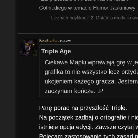
Gothicdiego w temacie Humor Jaskiniowy
Liczba modyfikacji:
2
, Ostatnio modyfikow
Konstruktor
/
14.05.2009
Triple Age
Ciekawe Mapki wprawiają grę w je
grafika to nie wszystko lecz przyda
ukojeniem każego gracza. Jestem
zaczynam kończe. :P
Parę porad na przyszłość Triple.
Na początek zadbaj o ortografie i n
istnieje opcja edycji. Zawsze czytaj 
Polecam zastosowanie tych zasad ni