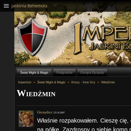
Jaskinia Behemota
Świat Might & Magic
Podgrodzie
Gorące Dysputy
Imperium
Świat Might & Magic
Kresy - Inne Gry
Wiedźmin
Wiedźmin
Grenadier
/
25.10.2007
Właśnie rozpakowałem. Cieszę cię, 
na półkę. Zazdrosny o siebie komp p