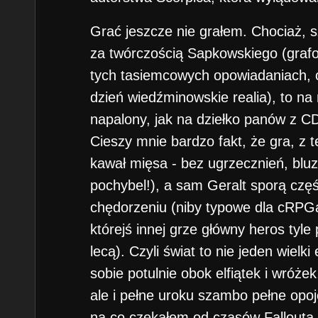
Grać jeszcze nie grałem. Chociaż,
za twórczością Sapkowskiego (grafo
tych tasiemcowych opowiadaniach, c
dzień wiedźminowskie realia), to na 
napalony, jak na dziełko panów z C
Cieszy mnie bardzo fakt, że gra, z t
kawał mięsa - bez ugrzecznień, bluzg
pochybel!), a sam Geralt sporą czę
chędorzeniu (niby typowe dla cRPGa
którejś innej grze główny heros tyle p
lecą). Czyli świat to nie jeden wielk
sobie potulnie obok elfiątek i wróżek
ale i pełne uroku szambo pełne opoj
na co czekałem od czasów Fallouta 