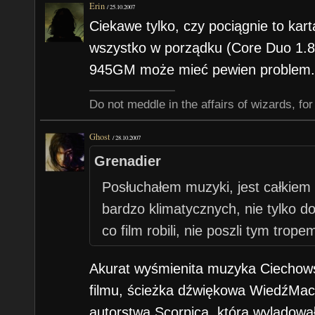
Erin
/
25.10.2007
Ciekawe tylko, czy pociągnie to kart
wszystko w porządku (Core Duo 1.8
945GM może mieć pewien problem.
Do not meddle in the affairs of wizards, for
Ghost
/
28.10.2007
Grenadier
Posłuchałem muzyki, jest całkiem 
bardzo klimatycznych, nie tylko do
co film robili, nie poszli tym tropem
Akurat wyśmienita muzyka Ciechowsk
filmu, ścieżka dźwiękowa WiedźMaca
autorstwa Scorpica, która wylądowa