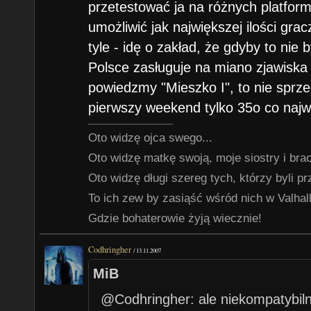
przetestować ja na różnych platforma
umożliwić jak największej ilości gra
tyle - idę o zakład, że gdyby to nie 
Polsce zasługuje na miano zjawiska 
powiedzmy "Mieszko I", to nie sprze
pierwszy weekend tylko 35o co najwy
Oto widzę ojca swego...
Oto widzę matkę swoją, moje siostry i braci
Oto widzę długi szereg tych, którzy byli p
To ich zew by zasiąść wśród nich w Valhalli
Gdzie bohaterowie żyją wiecznie!
Codhringher
/
13.11.2007
MiB
@Codhringher: ale niekompatybil