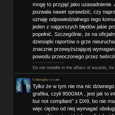
mogę to przyjąć jako uzasadnienie. 
pozwala nawet sprawdzić, czy napr
uznaję odpowiedzialnego tego komuni
jeden z najgorszych błędów jakie p
popełnić. Szczególnie, że na oficjal
dziesiątki raportów o grze nieurucha
znacznie przewyższającej wymaganą
powodu przeoczonego przez twórcó
Do not meddle in the affairs of wizards, for
Codhringher
/
13.11.2007
Tylko że w tym nie ma nic dziwneg
grafika, czyli 950GMA , jest jak to in
but not compliant" z DX9, bo nie m
więc ciężko od niej wymagać obsługi