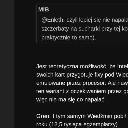
MiB
@Enleth: czyli lepiej się nie napa
szczerbaty na sucharki przy tej k
praktycznie to samo).
Jest teoretyczna możliwość, że Int
swoich kart przygotuje fixy pod Wie
emulowane przez procesor. Ale nawet 
ten wariant z oczekiwaniem przez g
więc nie ma się co napalać.
Gren: I tym samym Wiedźmin pobił
roku (12,5 tysiąca egzemplarzy).