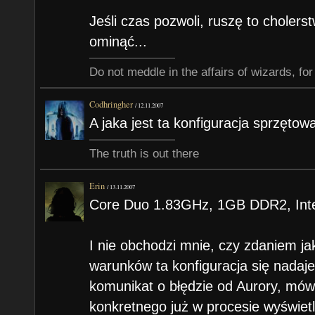
Jeśli czas pozwoli, ruszę to choler
ominąć...
Do not meddle in the affairs of wizards, for
Codhringher
/
12.11.2007
A jaka jest ta konfiguracja sprzętow
The truth is out there
Erin
/
13.11.2007
Core Duo 1.83GHz, 1GB DDR2, Int
I nie obchodzi mnie, czy zdaniem j
warunków ta konfiguracja się nadaje,
komunikat o błędzie od Aurory, mów
konkretnego już w procesie wyświet