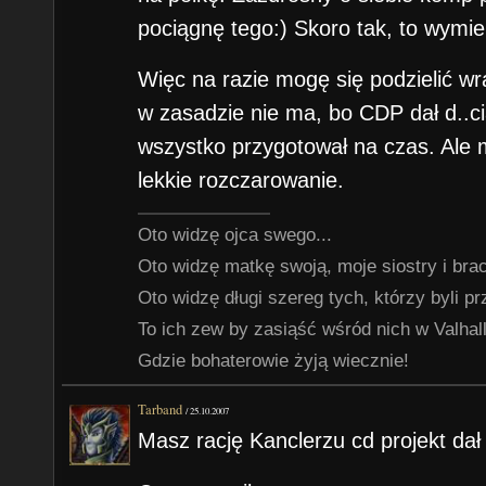
pociągnę tego:) Skoro tak, to wymie
Więc na razie mogę się podzielić w
w zasadzie nie ma, bo CDP dał d..cia
wszystko przygotował na czas. Ale m
lekkie rozczarowanie.
Oto widzę ojca swego...
Oto widzę matkę swoją, moje siostry i braci
Oto widzę długi szereg tych, którzy byli p
To ich zew by zasiąść wśród nich w Valhalli
Gdzie bohaterowie żyją wiecznie!
Tarband
/
25.10.2007
Masz rację Kanclerzu cd projekt dał c