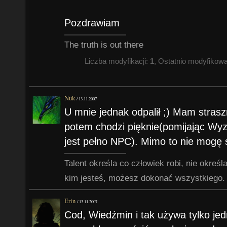
Pozdrawiam
The truth is out there
Liczba modyfikacji:
1
, Ostatnio modyfikow
Nuk
/
13.11.2007
U mnie jednak odpalił ;) Mam strasz
potem chodzi pięknie(pomijając Wyz
jest pełno NPC). Mimo to nie mogę
Talent określa co człowiek robi, nie określa
kim jesteś, możesz dokonać wszystkiego.
Erin
/
13.11.2007
Cod, Wiedźmin i tak używa tylko je