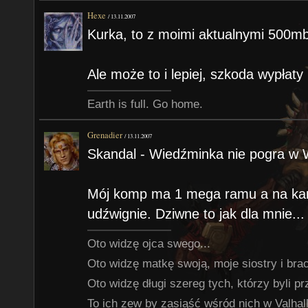
Hexe
/
13.11.2007
Kurka, to z moimi aktualnymi 500m
Ale może to i lepiej, szkoda wypłat
Earth is full. Go home.
Grenadier
/
13.11.2007
Skandal - Wiedźminka nie pogra w 
Mój komp ma 1 mega ramu a na karci
udźwignie. Dziwne to jak dla mnie...
Oto widzę ojca swego...
Oto widzę matkę swoją, moje siostry i braci
Oto widzę długi szereg tych, którzy byli p
To ich zew by zasiąść wśród nich w Valhalli