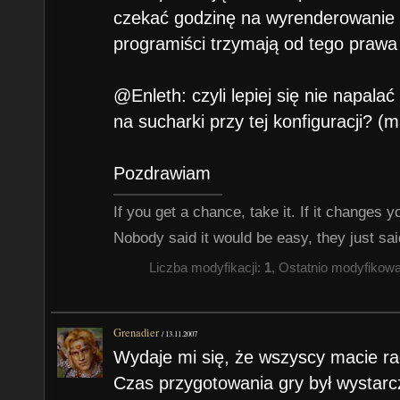
czekać godzinę na wyrenderowanie m
programiści trzymają od tego prawa
@Enleth: czyli lepiej się nie napal
na sucharki przy tej konfiguracji? 
Pozdrawiam
If you get a chance, take it. If it changes your
Nobody said it would be easy, they just said
Liczba modyfikacji:
1
, Ostatnio modyfikow
Grenadier
/
13.11.2007
Wydaje mi się, że wszyscy macie ra
Czas przygotowania gry był wystarcz