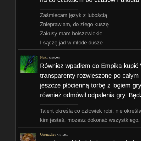
Zaśmiecam język z lubością
Znieprawiam, do złego kuszę
Zakusy mam bolszewickie
I sączę jad w młode dusze
Nuk
/
30.10.2007
Również wpadłem do Empika kupić 
transparenty rozwieszone po całym 
jeszcze płócienną torbę z logiem gr
również odmówił odpalenia gry. Będ
Talent określa co człowiek robi, nie określa
kim jesteś, możesz dokonać wszystkiego.
Grenadier
/
7.11.2007