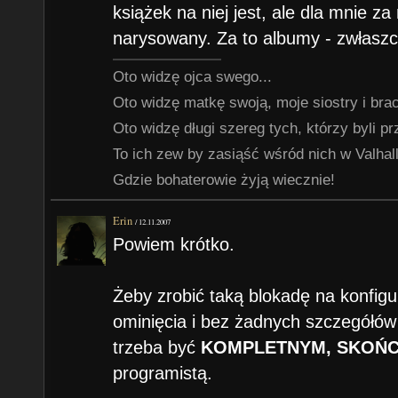
książek na niej jest, ale dla mnie z
narysowany. Za to albumy - zwłaszc
Oto widzę ojca swego...
Oto widzę matkę swoją, moje siostry i braci
Oto widzę długi szereg tych, którzy byli p
To ich zew by zasiąść wśród nich w Valhalli
Gdzie bohaterowie żyją wiecznie!
Erin
/
12.11.2007
Powiem krótko.
Żeby zrobić taką blokadę na konfigu
ominięcia i bez żadnych szczegółów
trzeba być
KOMPLETNYM, SKOŃC
programistą.