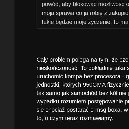
powód, aby blokować możliwość odp
moja sprawa co ja robię z zakupio
takie będzie moje życzenie, to ma
na 300MHz, TNT 2, 64MB RAM i c
wyrenderowanie menu startowego -
trzymają od tego prawa z daleka.
Cały problem polega na tym, że cze
nieskończoność. To dokładnie taka 
uruchomić kompa bez procesora - g
jednostki, których 950GMA fizycznie 
tak samo jak samochód bez kół nie p
wypadku rozumiem postępowanie pr
się chociaż postarać o msg boxa, w 
to, o czym teraz rozmawiamy.