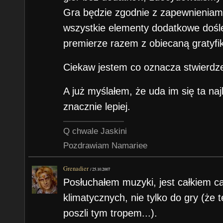
Gra będzie zgodnie z zapewnieniami
wszystkie elementy dodatkowe dośl
premierze razem z obiecaną gratyfik
Ciekaw jestem co oznacza stwierdze
A już myślałem, że uda im się ta na
znacznie lepiej.
Q chwale Jaskini
Pozdrawiam Namariee
Grenadier
/
25.10.2007
Posłuchałem muzyki, jest całkiem ca
klimatycznych, nie tylko do gry (że te
poszli tym tropem...).