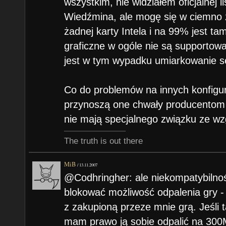
wszystkim, nie widziałem oficjalnej 
Wiedźmina, ale mogę się w ciemno z
żadnej karty Intela i na 99% jest ta
graficzne w ogóle nie są supportow
jest w tym wypadku umiarkowanie 
Co do problemów na innych konfigur
przynoszą one chwały producentom 
nie mają specjalnego związku ze w
The truth is out there
MiB
/
13.11.2007
@Codhringher: ale niekompatybilno
blokować możliwość odpalenia gry - 
z zakupioną przeze mnie grą. Jeśli 
mam prawo ją sobie odpalić na 30