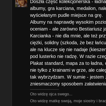
Doszła część kolekcjonerska - ładn
albumy, gra karciana, medalion, nal
wyściełanym pudle miejsce na grę.
Albumy na naprawdę wysokim poziom
oceniam - ale zarówno Bestiariusz ja
Karcianka - nie dla mnie, ale też pr
ciężki, solidny (szkoda, że bez łańc
ale na klucze się nie nadaje (kiesze
pod lusterko nie radzę. W razie czeg
Plakat standard, mapa za to ładna,
nie tylko z krainami w grze, ale cał
tak wybrzydzam. W sumie - jestem 
zniesmaczony sposobem załatwieni
Oto widzę ojca swego...
Oto widzę matkę swoją, moje siostry i braci