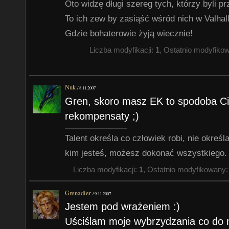
Oto widzę długi szereg tych, którzy byli p
To ich zew by zasiąść wśród nich w Valhalli
Gdzie bohaterowie żyją wiecznie!
Liczba modyfikacji:
1
, Ostatnio modyfiko
Nuk
/
8.11.2007
Gren, skoro masz EK to spodoba Ci
rekompensaty ;)
Talent określa co człowiek robi, nie określa
kim jesteś, możesz dokonać wszystkiego.
Liczba modyfikacji:
1
, Ostatnio modyfikowany
Grenadier
/
9.11.2007
Jestem pod wrażeniem :)
Uściślam moje wybrzydzania co do 