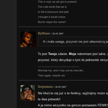
This is real, we ain got to pretend
The cold world that we in
Is full of pressure and pain
I thought it would chane
But its stayin the same//
Hellburn
/
28.05.2007
A i mała uwaga, przyrost nie jest własnością j
To jest
Twoje
zdanie.
Moje
natiomiast jest takie,
przyrost, który decyduje o tym ile jednostek otrz
Worship me, and I may yet be merciful...
Then again, maybe not.
Serpentenz
/
28.05.2007
Nie kłućcie się już o te feniksy, wyjśnijmy może sp
te dwa potworki!
A ja mimo wszystko na gorsze postawiam FENIKSY