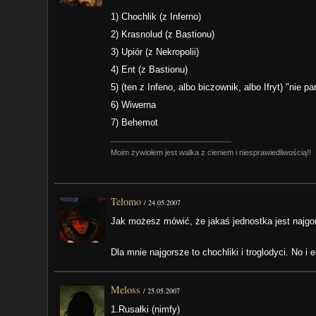
1) Chochlik (z Inferno)
2) Krasnolud (z Bastionu)
3) Upiór (z Nekropolii)
4) Ent (z Bastionu)
5) (ten z Infeno, albo biczownik, albo Ifryt) "nie 
6) Wiwerna
7) Behemot
Moim żywiołem jest walka z cieniem i niesprawiedliwością!!
Telomo
/
24.05.2007
Jak możesz mówić, że jakaś jednostka jest najgo
Dla mnie najgorsze to chochliki i troglodyci. No i e
Meloss
/
25.05.2007
1.Rusałki (nimfy)