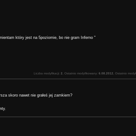
pamientam który jest na 5poziomie, bo nie gram Inferno "
Liczba modyfikacji:
2
, Ostatnio modyfikowany:
6.08.2012
, Ostatnio mody
rsza skoro nawet nie grałeś jej zamkiem?
nty.