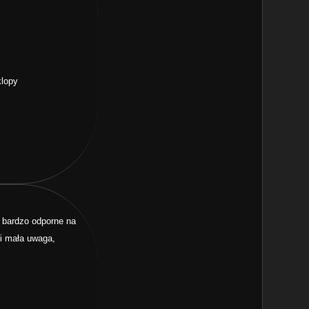
klopy
ż bardzo odporne na
 i mała uwaga,