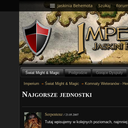
Jaskinia Behemota
Szukaj
Foru
Świat Might & Magic
Podgrodzie
Gorące Dysputy
Imperium
Świat Might & Magic
Komnaty Weteranów - Her
Najgorsze jednostki
Serpentenz
/
23.05.2007
Tutaj wpisujemy w kolejnych poziomach, najmniej 