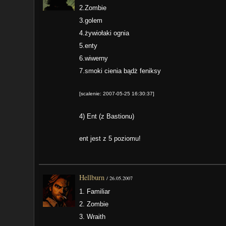
2.Zombie
3.golem
4.żywiołaki ognia
5.enty
6.wiwerny
7.smoki cienia bądż feniksy
[scalenie: 2007-05-25 16:30:37]
4) Ent (z Bastionu)
ent jest z 5 poziomu!
Hellburn
/
26.05.2007
1. Familiar
2. Zombie
3. Wraith