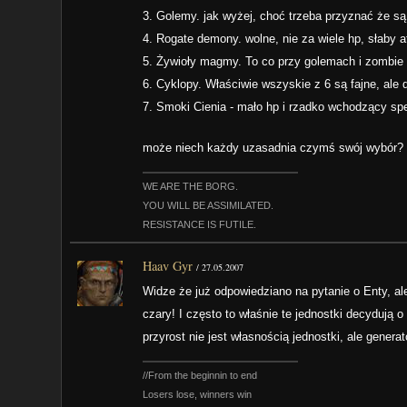
3. Golemy. jak wyżej, choć trzeba przyznać że s
4. Rogate demony. wolne, nie za wiele hp, słaby a
5. Żywioły magmy. To co przy golemach i zombie
6. Cyklopy. Właściwie wszyskie z 6 są fajne, ale d
7. Smoki Cienia - mało hp i rzadko wchodzący sp
może niech każdy uzasadnia czymś swój wybór?
WE ARE THE BORG.
YOU WILL BE ASSIMILATED.
RESISTANCE IS FUTILE.
Haav Gyr
/
27.05.2007
Widze że już odpowiedziano na pytanie o Enty, al
czary! I często to właśnie te jednostki decydują
przyrost nie jest własnością jednostki, ale gene
//From the beginnin to end
Losers lose, winners win