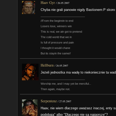
Haav Gyr
/
26.05.2007
Chyba nie grali panowie nigdy Bastionem:P skoro
//From the beginnin to end
Losers lose, winners win
This is real, we ain got to pretend
The cold world that we in
Is full of pressure and pain
I thought it would chane
But its stayin the same//
Hellburn
/
26.05.2007
Jeżeli jednostka ma wadę to niekoniecznie ta wada
Worship me, and I may yet be merciful...
Then again, maybe not.
Serpentenz
/
27.05.2007
Haav, nie wiem dlaczego uważasz inaczej, enty są
podobają" albo "Dlaczego nie są najgorsze"?