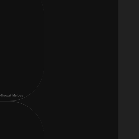
yfikował:
Meloss