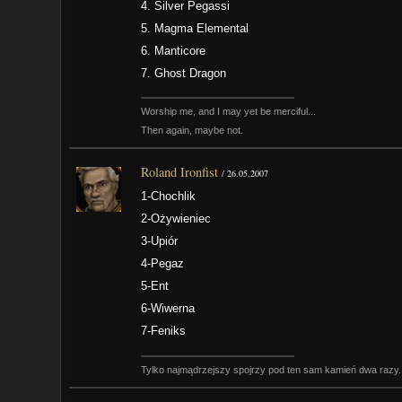
4. Silver Pegassi
5. Magma Elemental
6. Manticore
7. Ghost Dragon
Worship me, and I may yet be merciful...
Then again, maybe not.
Roland Ironfist
/
26.05.2007
1-Chochlik
2-Ożywieniec
3-Upiór
4-Pegaz
5-Ent
6-Wiwerna
7-Feniks
Tylko najmądrzejszy spojrzy pod ten sam kamień dwa razy.