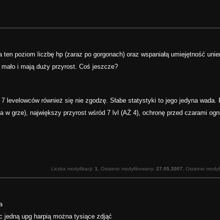
a ten poziom liczbę hp (zaraz po gorgonach) oraz wspaniałą umiejętność uni
 mało i mają duży przyrost. Coś jeszcze?
d 7 levelowców również się nie zgodzę. Słabe statystyki to jego jedyna wada.
 w grze), największy przyrost wśród 7 lvl (AŻ 4), ochronę przed czarami ogn
Liczba modyfikacji:
1
, Ostatnio modyfikowany:
27.05.2007
, Ostatnio mody
a
c jedną upg harpią można tysiące zdjąć