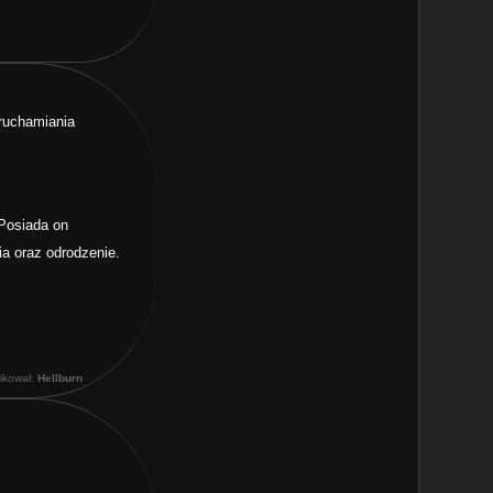
eruchamiania
 Posiada on
ia oraz odrodzenie.
fikował:
Hellburn