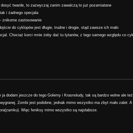
ą dosyć twarde, to zazwyczaj zanim zawalczą to już pozamiatane
tak i żadnego specjala
 - znikome zastosowanie
ojście do cyklopów jest długie, trudne i drogie, stąd zawsze ich mało
ecjal. Chociaż korci mnie żeby dać tu tytanów, z tego samego względu co cy
e ja dodam jeszcze do tego Golemy i Krasnoludy, tak są bardzo wolne ale te
 o wygranej. Zombi jest podobne, jednak mimo wszystko ma zbyt mało zalet. A
ratora(zamku). Więc feniksy mimo wszystko są najsłabsze.