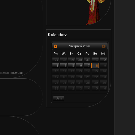
Kalendarz
Sierpień
2026
Pn
Wt
Śr
Cz
Pt
So
Nd
27
28
29
30
31
1
2
3
4
5
6
7
8
9
10
11
12
13
14
15
16
fikował:
Mateusz
17
18
19
20
21
22
23
24
25
26
27
28
29
30
31
1
2
3
4
5
6
Dziś