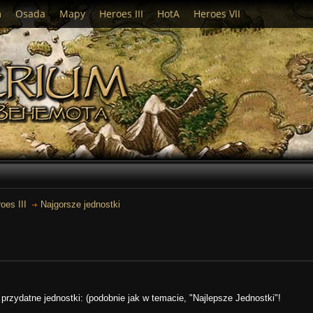
m
Osada
Mapy
Heroes III
HotA
Heroes VII
oes III
Najgorsze jednostki
przydatne jednostki: (podobnie jak w temacie, "Najlepsze Jednostki"!