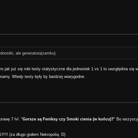
ednostki, ale generatora(zamku).
 że jak już się robi testy statystyczne dla jednostek 1 vs 1 to uwzględnia się 
ymamy. Wtedy testy były by bardziej wiarygodne.
rawę 7 lvl. "
Gorsze są Feniksy czy Smoki cienia (w końcu)?
" Bo wszyscy 
!!! (za długo grałem Nekropolią :D)