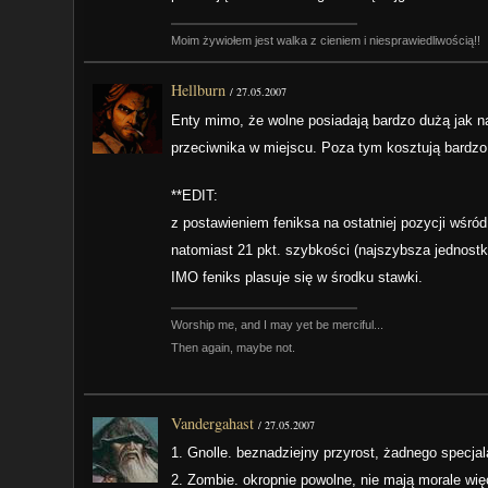
Moim żywiołem jest walka z cieniem i niesprawiedliwością!!
Hellburn
/
27.05.2007
Enty mimo, że wolne posiadają bardzo dużą jak n
przeciwnika w miejscu. Poza tym kosztują bardzo
**EDIT:
z postawieniem feniksa na ostatniej pozycji wśró
natomiast 21 pkt. szybkości (najszybsza jednostka
IMO feniks plasuje się w środku stawki.
Worship me, and I may yet be merciful...
Then again, maybe not.
Vandergahast
/
27.05.2007
1. Gnolle. beznadziejny przyrost, żadnego specjal
2. Zombie. okropnie powolne, nie mają morale wię