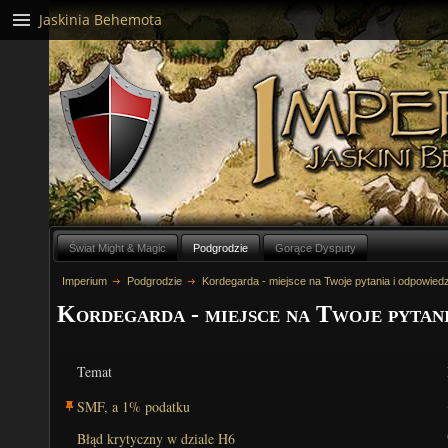
Jaskinia Behemota
Świat Might & Magic
Podgrodzie
Gorące Dysputy
Imperium
Podgrodzie
Kordegarda - miejsce na Twoje pytania i odpowiedz
Kordegarda - miejsce na Twoje pytani
Temat
SMF, a 1% podatku
Błąd krytyczny w dziale H6