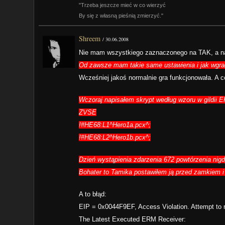
"Trzeba jeszcze mieć w co wierzyć
By się z własną pieśnią zmierzyć."
Shreem
/
30.06.2008
Nie mam wszystkiego zaznaczonego na TAK, a naw
Od zawsze mam takie same ustawienia i jak wgr
Wcześniej jakoś normalnie gra funkcjonowała. A c
Wczoraj napisałem skrypt według wzoru w gildii 
ZVSE
!#HE68:L1^Hero1a.pcx^;
!#HE68:L2^Hero1b.pcx^;
Dzień wystąpienia zdarzenia 672 powtórzenia nigd
Bohater to Tamika postawiłem ją przed zamkiem i n
A to błąd:
EIP = 0x0044F9EF, Access Violation. Attempt to 
The Latest Executed ERM Receiver: