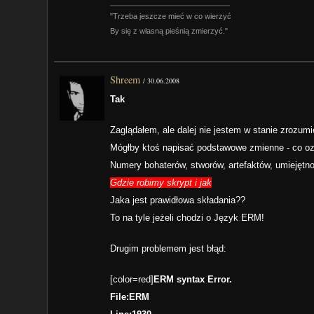
"Trzeba jeszcze mieć w co wierzyć
By się z własną pieśnią zmierzyć."
Shreem
/
30.06.2008
Tak
Zaglądałem, ale dalej nie jestem w stanie zrozumi
Mógłby ktoś napisać podstawowe zmienne - co oz
Numery bohaterów, stworów, artefaktów, umiejętn
Gdzie robimy skrypt i jak
Jaka jest prawidłowa składania??
To na tyle jeżeli chodzi o Język ERM!
Drugim problemem jest błąd:
[color=red]
ERM syntax Error.
File:ERM