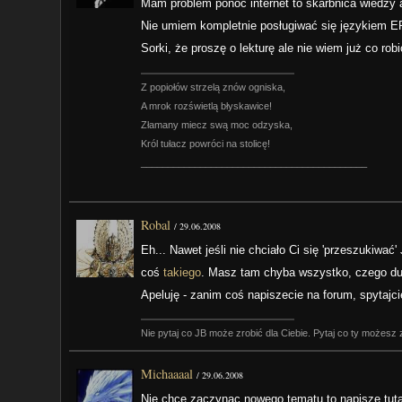
Mam problem ponoć internet to skarbnica wiedzy 
Nie umiem kompletnie posługiwać się językiem ER
Sorki, że proszę o lekturę ale nie wiem już co robić
Z popiołów strzelą znów ogniska,
A mrok rozświetlą błyskawice!
Złamany miecz swą moc odzyska,
Król tułacz powróci na stolicę!
__________________________________________
Robal
/
29.06.2008
Eh... Nawet jeśli nie chciało Ci się 'przeszukiwa
coś
takiego
. Masz tam chyba wszystko, czego du
Apeluję - zanim coś napiszecie na forum, spytajc
Nie pytaj co JB może zrobić dla Ciebie. Pytaj co ty możesz 
Michaaaal
/
29.06.2008
Nie chce zaczynac nowego tematu to napisze tut