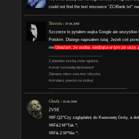
could not find the text rescource "ZCrBank.txt" na
Shreem
/
29.06.2008
Szczerze to pytałem wujka Google ale wszystkie 
Polskim. Dlatego napisałem tutaj. Jeżeli coś prze
nie
Uważam, że osoba, siedząca w tym po uszy, p
Z popiołów strzelą znów ogniska,
A mrok rozświetlą błyskawice!
Złamany miecz swą moc odzyska,
Król tułacz powróci na stolicę!
__________________________________________
Ghulk
/
30.06.2008
ZVSE
!#IF:Q2^Czy zaglądałeś do Kwasowej Groty, a do
!#IF&2:M^Tak.^;
!#IF&-2:M^Nie.^;