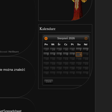
Kalendarz
Sierpień
2026
Pn
Wt
Śr
Cz
Pt
So
Nd
27
28
29
30
31
1
2
fikował:
Hellburn
3
4
5
6
7
8
9
10
11
12
13
14
15
16
17
18
19
20
21
22
23
24
25
26
27
28
29
30
onie można znaleźć
31
1
2
3
4
5
6
Dziś
GetSpreadsheet