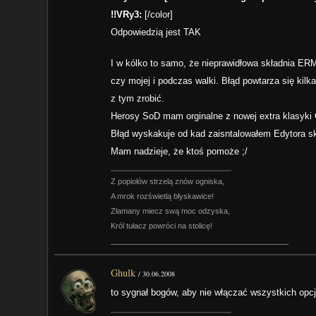
!!VRy3:
[/color]
Odpowiedzią jest TAK
I w kólko to samo, że nieprawidłowa składnia ERM
czy mojej i podczas walki. Błąd powtarza się kilk
z tym zrobić.
Herosy SoD mam orginalne z nowej extra klasyk
Błąd wyskakuje od kad zaisntalowałem Edytora sk
Mam nadzieje, że ktoś pomoże ;/
Z popiołów strzelą znów ogniska,
A mrok rozświetlą błyskawice!
Złamany miecz swą moc odzyska,
Król tułacz powróci na stolicę!
__________________________________________
Ghulk
/
30.06.2008
to sygnał bogów, aby nie włączać wszystkich opcj