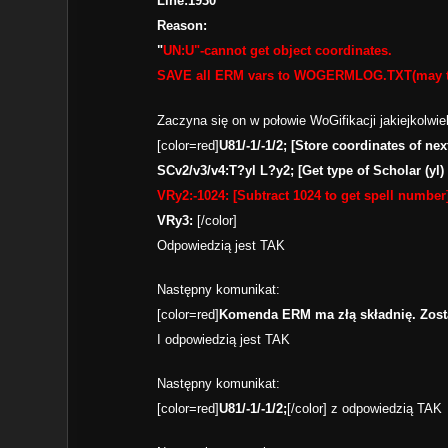
Line:1930
Reason:
"
UN:U"-cannot get object coordinates.
SAVE all ERM vars to WOGERMLOG.TXT(may t
Zaczyna się on w połowie WoGifikacji jakiejkolw
[color=red]
U81/-1/-1/2; [Store coordinates of nex
SCv2/v3/v4:T?yl L?y2; [Get type of Scholar (yl) 
VRy2:-1024: [Subtract 1024 to get spell number
VRy3:
[/color]
Odpowiedzią jest TAK
Następny komunikat:
[color=red]
Komenda ERM ma złą składnię. Zosta
I odpowiedzią jest TAK
Następny komunikat:
[color=red]
U81/-1/-1/2;
[/color] z odpowiedzią TAK