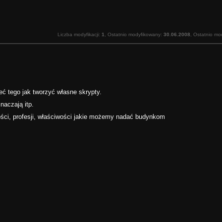
Liczba modyfikacji:
1
, Ostatnio modyfikowany:
30.06.2008
, Ostatnio mo
eć tego jak tworzyć własne skrypty.
naczają itp.
ości, profesji, właściwości jakie możemy nadać budynkom