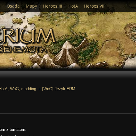
m
Osada
Mapy
Heroes III
HotA
Heroes VII
 HotA, WoG, modding
[WoG] Język ERM
iłem z tematem.