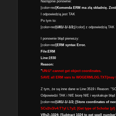
Następnie ponownie:
[color=red]
Komenda ERM ma złą składnię. Zosta
I odpowiedzią jest TAK
Po tym to:
[color=red]
U81/-1/-1/2;
[/color] z odpowiedzią TAK
I ponownie błąd pierwszy:
[color=red]
ERM syntax Error.
File:ERM
Line:1930
Reason:
"
UN:U"-cannot get object coordinates.
SAVE all ERM vars to WOGERMLOG.TXT(may t
Z tym, że są inne dane w Line:3519 i Reason: "SC
Odpowiedzi TAK i NIE biorę NIE i wyskakuje błąd
[color=red]
U81/-1/-1/2; [Store coordinates of nex
SCv2/v3/v4:T?yl L?y2; [Get type of Scholar (yl) 
VRy2:-1024: [Subtract 1024 to get spell number