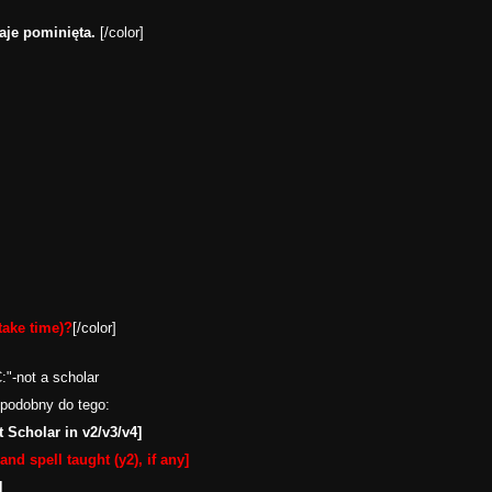
je pominięta.
[/color]
ake time)?
[/color]
:"-not a scholar
 podobny do tego:
t Scholar in v2/v3/v4]
and spell taught (y2), if any]
]