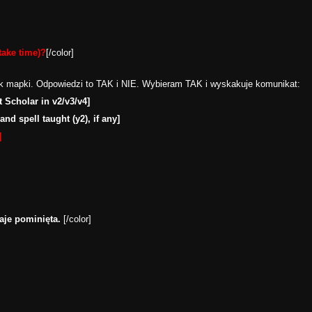
ake time)?
[/color]
iek mapki. Odpowiedzi to TAK i NIE. Wybieram TAK i wyskakuje komunikat:
t Scholar in v2/v3/v4]
and spell taught (y2), if any]
]
je pominięta.
[/color]