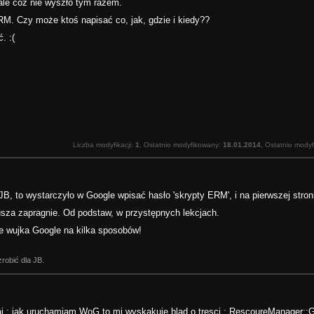
ale cóż nie wyszło tym razem.
M. Czy może ktoś napisać co, jak, gdzie i kiedy??
. :(
Liczba modyfikacji:
1
, Ostatnio modyfikowany:
18.01.2014
, Ostatnio mody
ć' JB, to wystarczyło w Google wpisać hasło 'skrypty ERM', i na pierwszej str
sza zapragnie. Od podstaw, w przystępnych lekcjach.
ie wujka Google na kilka sposobów!
zrobić dla JB.
aj : jak uruchamiam WoG to mi wyskakuje blad o tresci : RescoureManager::