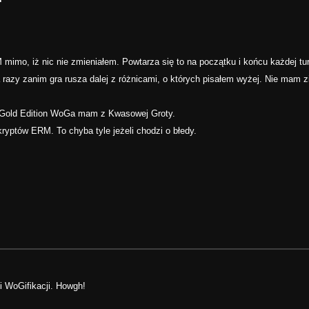
 mimo, iż nic nie zmieniałem. Powtarza się to na początku i końcu każdej t
a razy zanim gra rusza dalej z różnicami, o których pisałem wyżej. Nie mam z
i Gold Edition WoGa mam z Kwasowej Groty.
ryptów ERM. To chyba tyle jeżeli chodzi o błedy.
i WoGifikacji. Howgh!