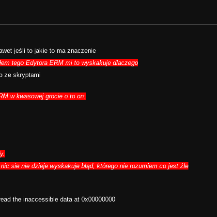
et jeśli to jakie to ma znaczenie
ałem tego Edytora ERM mi to wyskakuje dlaczego
o ze skryptami
ERM w kwasowej grocie o to on:
y.
ic sie nie dzieje wyskakuje błąd, którego nie rozumiem co jest źle
read the inaccessible data at 0x00000000