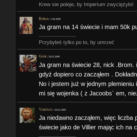
Krew sie poleje, by Imperium zwyciężyło!
Rohen
/
1.06.2008
Ja gram na 14 świecie i mam 50k p
Przybyłeś tylko po to, by umrzeć
Grok
/
20.01.2009
Ja gram na świecie 28, nick .Brom.
gdyż dopiero co zacząłem . Dokładn
No i jestem już w jednym plemieniu 
mi się wojenka ( z Jacoobs` em, nie
Videletz
/
20.01.2009
Ja niedawno zacząłem, więc liczba
świecie jako de Villier mając ich na