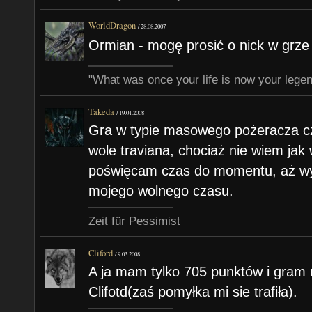
WorldDragon
/
28.08.2007
Ormian - mogę prosić o nick w grze 
"What was once your life is now your lege
Takeda
/
19.01.2008
Gra w typie masowego pożeracza cza
wole traviana, chociaż nie wiem jak
poświęcam czas do momentu, aż wym
mojego wolnego czasu.
Zeit für Pessimist
Cliford
/
9.03.2008
A ja mam tylko 705 punktów i gram 
Clifotd(zaś pomyłka mi sie trafiła).