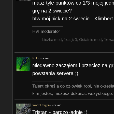
masz tyle punktów co 1/3 mojej jedn
grę na 2 świecie?
btw mój nick na 2 świecie - Klimbert
HVI moderator
Liczba modyfikacji:
1
, Ostatnio modyfikow
Nuk
/
14.08.2007
Niedawno zacząłem i przecież na gr
powstania servera ;)
Talent określa co człowiek robi, nie określa
kim jesteś, możesz dokonać wszystkiego.
WorldDragon
/
14.08.2007
Tristan - bardzo ładnie :)