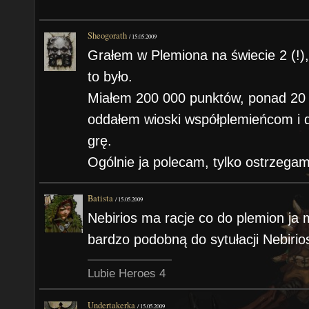
Sheogorath
/
15.05.2009
Grałem w Plemiona na świecie 2 (!)
to było.
Miałem 200 000 punktów, ponad 20 w
oddałem wioski współplemieńcom i 
grę.
Ogólnie ja polecam, tylko ostrzegam,
Batista
/
15.05.2009
Nebirios ma racje co do plemion ja 
bardzo podobną do sytułacji Nebirio
Lubie Heroes 4
Undertakerka
/
15.05.2009