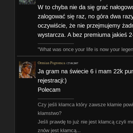
W to chyba nie da się grać nałogo
zalogować się raz, no góra dwa raz
oczywiście, że nie przejmujemy żadne
wystarcza. A bez premiuma jakieś 2-
"What was once your life is now your lege
Ormian Pogromca
/
27.08.2007
Ja gram na świecie 6 i mam 22k pu
rejestracji:)
Polecam
Czy jeśli kłamca który zawsze kłamie pow
kłamstwo?
Jeśli prawdę to już nie jest kłamcą czyli 
znów jest kłamcą...