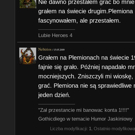
Nie dawno przestałem grac bo mnie
grałem na świecie drugim.Plemiona n
fascynowałem, ale przestałem.
Lubie Heroes 4
Nebirios
/
15.05.2009
Grałem na Plemionach na świecie 1
fajnie się grało. Później napadało m
mocniejszych. Zniszczyli mi wioskę, 
grać. Plemiona nie są sprawiedliwe
jeden dzień.
"Zał przestancie mi banowac konta 1!!!!"
Gothicdiego w temacie Humor Jaskiniowy
Liczba modyfikacji:
1
, Ostatnio modyfikow