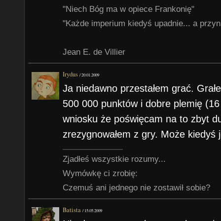
"Niech Bóg ma w opiece Frankonię"
"Każde imperium kiedyś upadnie... a przyn
Jean E. de Villier
Irydus
/
20.01.2009
Ja niedawno przestałem grać. Grałe
500 000 punktów i dobre plemię (16
wniosku że poświęcam na to zbyt duż
zrezygnowałem z gry. Może kiedyś 
Zjadłeś wszystkie rozumy...
Wymówkę ci zrobię:
Czemuś ani jednego nie zostawił sobie?
Batista
/
15.05.2009