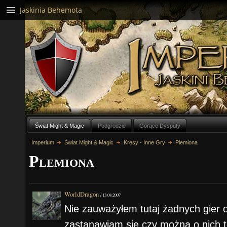
Jaskinia Behemota
Świat Might & Magic
Podgrodzie
Gorące Dysputy
Imperium
Świat Might & Magic
Kresy - Inne Gry
Plemiona
Plemiona
WorldDragon
/
13.08.2007
Nie zauważyłem tutaj żadnych gier on
zastanawiam się czy można o nich 