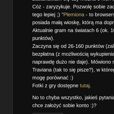
Cóż - zaryzykuje. Pozwolę sobie z
tego lepiej ;) "
Plemiona
- to browser
posiada małą wioskę, którą ma dopr
Aktualnie gram na światach 6 (ok. 1
punktów).
Zaczyna się od 26-160 punktów (zale
bezpłatna (z możliwością wykupieni
naprawdę dużo nie daje). Mówiono m
Traviana (tak to się pisze?), w któr
mogę porównać :)
Fotki z gry dostępne
tutaj
.
No to chyba wszystko, jakieś pytani
chce założyć sobie konto :)?