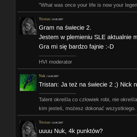
"What was once your life is now your lege
Tristan
/
14.08.2007
Gram na świecie 2.
Jestem w plemieniu SLE aktualnie m
Gra mi się bardzo fajnie :-D
HVI moderator
Nuk
/
14.08.2007
Tristan: Ja też na świecie 2 ;) Nick 
Talent określa co człowiek robi, nie określa
kim jesteś, możesz dokonać wszystkiego.
Tristan
/
14.08.2007
uuuu Nuk, 4k punktów?