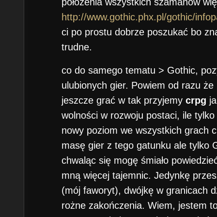
położenia wszystkich szamanów więc
http://www.gothic.phx.pl/gothic/inf
ci po prostu dobrze poszukać bo znal
trudne.
co do samego tematu > Gothic, pozy
ulubionych gier. Powiem od razu że 
jeszcze grać w tak przyjemy
crpg
ja
wolności w rozwoju postaci, ile tylk
nowy poziom we wszystkich grach 
masę gier z tego gatunku ale tylko 
chwaląc się mogę śmiało powiedzieć
mną więcej tajemnic. Jedynkę prze
(mój faworyt), dwójkę w granicach dz
rożne zakończenia. Wiem, jestem t