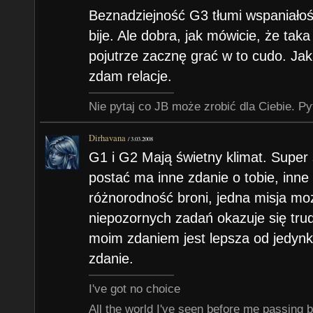
Beznadziejność G3 tłumi wspaniałoś
bije. Ale dobra, jak mówicie, że taka
pojutrze zacznę grać w to cudo. Jak
zdam relacje.
Nie pytaj co JB może zrobić dla Ciebie. Py
Dirhavana
/
3.03.2008
G1 i G2 Mają świetny klimat. Super
postać ma inne zdanie o tobie, inne
różnorodność broni, jedna misja mo
niepozornych zadań okazuje się tr
moim zdaniem jest lepsza od jedynk
zdanie.
I've got no choice
All the world I've seen before me passing 