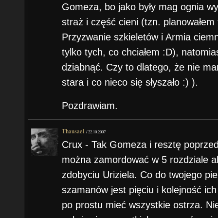
Gomeza, bo jako były mag ognia wy
straż i część cieni (tzn. planowałem 
Przyzwanie szkieletów i Armia ciemn
tylko tych, co chciałem :D), natomi
dziabnąć. Czy to dlatego, że nie mam
stara i co nieco się słyszało :) ).
Pozdrawiam.
Thausael
/
22.10.2007
Crux - Tak Gomeza i resztę poprzedn
można zamordować w 5 rozdziale al
zdobyciu Uriziela. Co do twojego pi
szamanów jest pięciu i kolejność ich
po prostu mieć wszystkie ostrza. Ni