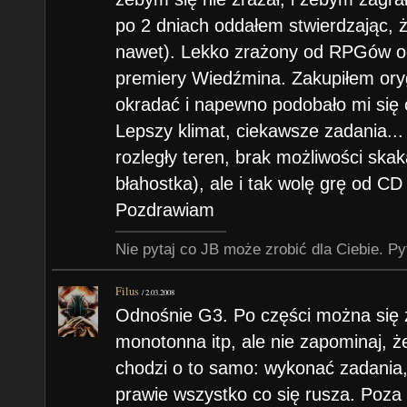
po 2 dniach oddałem stwierdzając, ż
nawet). Lekko zrażony od RPGów od
premiery Wiedźmina. Zakupiłem oryg
okradać i napewno podobało mi się o
Lepszy klimat, ciekawsze zadania...
rozległy teren, brak możliwości sk
błahostka), ale i tak wolę grę od CD
Pozdrawiam
Nie pytaj co JB może zrobić dla Ciebie. Py
Filus
/
2.03.2008
Odnośnie G3. Po części można się z
monotonna itp, ale nie zapominaj, ż
chodzi o to samo: wykonać zadania,
prawie wszystko co się rusza. Poza