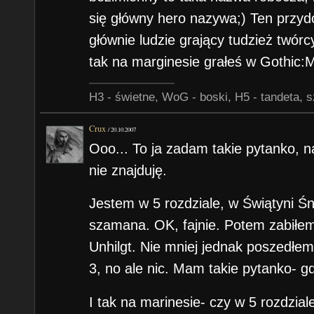
się główny hero nazywa;) Ten prz
głównie ludzie grający tudzież twórc
tak na marginesie grałeś w Gothic:M
H3 - świetne, WoG - boski, H5 - tandeta, s
Crux
/
20.10.2007
Ooo... To ja zadam takie pytanko, n
nie znajduję.
Jestem w 5 rozdziale, w Świątyni Ś
szamana. OK, fajnie. Potem zabiłem
Unhilgt. Nie mniej jednak poszedłem
3, no ale nic. Mam takie pytanko- g
I tak na marinesie- czy w 5 rozdzi