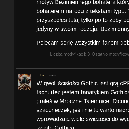
motyw Bezimiennego bohatera który z
bohaterem narodu z tekstami typu:
przyszedłeś tutaj tylko po to żeby
jedyny w swoim rodzaju. Bezimienn
Polecam serię wszystkim fanom dob
Liczba modyfikacji:
3
, Ostatnio modyfiko
Filus
/
23.10.2007
W gwoli ścisłości Gothic jest grą 
fachu(też jestem fanatykiem Gothic
grałeś w Mroczne Tajemnice, Dicurica
szacuneczek, jeśli nie to warto nadr
wprowadzają wiele świeżości do wy
świata Gothica.