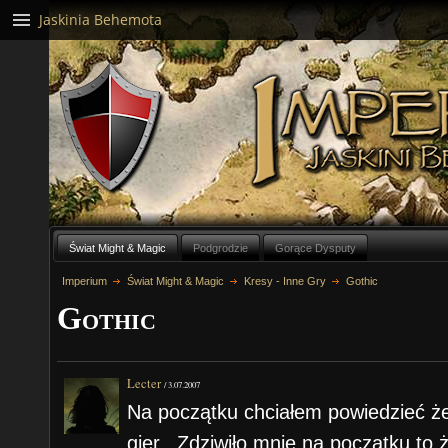
Jaskinia Behemota
Świat Might & Magic
Podgrodzie
Gorące Dysputy
Imperium
Świat Might & Magic
Kresy - Inne Gry
Gothic
Gothic
Lecter
/
3.07.2007
Na początku chciałem powiedzieć że
gier...Zdziwiło mnie na początku to