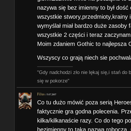
nazywa się bez imienny to był dość
wszystkie stwory,przedmioty,krainy i
wymyślał miał bardzo duże zasoby f
wszystkie 2 części i teraz zaczynam
Moim zdaniem Gothic to najlepsza G
Wszyscy co grają niech sie pochwalą
"Gdy nadchodzi zło nie lękaj się,i stań do
się w pokorze"
Filus
/
5.07.2007
Co tu dużo mówić poza serią Heroes
faktycznie gra godna polecenia. Prz
kilka/kilkanaście razy. Co do tego p
bezimienny to taka nazwa robocza, n