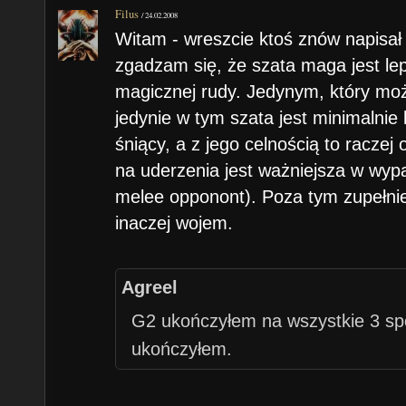
Filus
/
24.02.2008
Witam - wreszcie ktoś znów napisa
zgadzam się, że szata maga jest l
magicznej rudy. Jedynym, który m
jedynie w tym szata jest minimalnie 
śniący, a z jego celnością to raczej
na uderzenia jest ważniejsza w wy
melee opponont). Poza tym zupełnie
inaczej wojem.
Agreel
G2 ukończyłem na wszystkie 3 sp
ukończyłem.