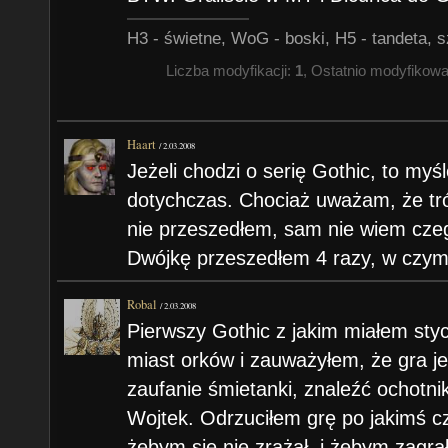
H3 - świetne, WoG - boski, H5 - tandeta, s
Liczba modyfikacji:
1
, Ostatnio modyfikow
Haart
/
2.03.2008
Jeżeli chodzi o serię Gothic, to myśl
dotychczas. Chociaż uważam, że trój
nie przeszedłem, sam nie wiem czeg
Dwójkę przeszedłem 4 razy, w czym
Robal
/
2.03.2008
Pierwszy Gothic z jakim miałem styc
miast orków i zauważyłem, że gra 
zaufanie śmietanki, znaleźć ochotnik
Wojtek. Odrzuciłem grę po jakimś cz
żebym się nie zrażał, i żebym zagr