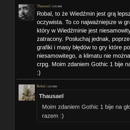
Thausael
/
2.03.2008
Robal, to że Wiedźmin jest grą leps
oczywista. To co najważniejsze w gr
który w Wiedźminie jest niesamowit
zatracony. Posłuchaj jednak, poprze
grafiki i masy błędów to gry które p
niesamowitego, a klimatu nie można
crpg. Moim zdaniem Gothic 1 bije 
:)
Robal
/
2.03.2008
Thausael
Moim zdaniem Gothic 1 bije na g
razem :)