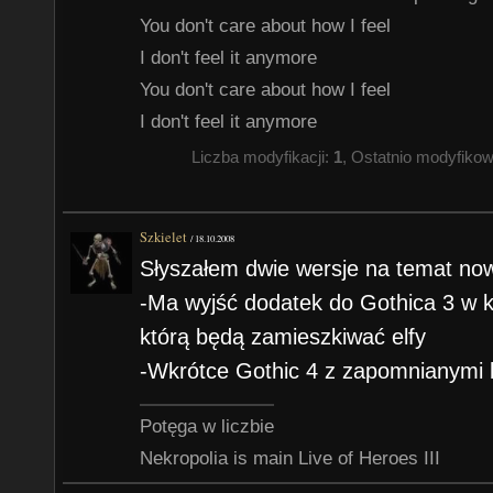
You don't care about how I feel
I don't feel it anymore
You don't care about how I feel
I don't feel it anymore
Liczba modyfikacji:
1
, Ostatnio modyfiko
Szkielet
/
18.10.2008
Słyszałem dwie wersje na temat no
-Ma wyjść dodatek do Gothica 3 w 
którą będą zamieszkiwać elfy
-Wkrótce Gothic 4 z zapomnianymi kr
Potęga w liczbie
Nekropolia is main Live of Heroes III