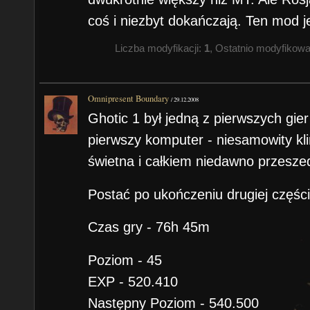
coś i niezbyt dokańczają. Ten mod j
Liczba modyfikacji:
1
, Ostatnio modyfikow
Omnipresent Boundary
/
29.12.2008
Ghotic 1 był jedną z pierwszych gier
pierwszy komputer - niesamowity kl
świetna i całkiem niedawno przeszed
Postać po ukończeniu drugiej częśc
Czas gry - 76h 45m
Poziom - 45
EXP - 520.410
Następny Poziom - 540.500