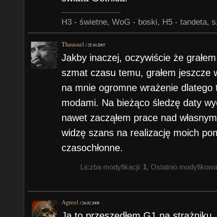
H3 - świetne, WoG - boski, H5 - tandeta, s
Thausael
/
25.10.2007
Jakby inaczej, oczywiście że grałem
szmat czasu temu, grałem jeszcze w
na mnie ogromne wrażenie dlatego 
modami. Na bieżąco śledzę daty w
nawet zacząłem prace nad własnym 
widzę szans na realizację moich pom
czasochłonne.
Liczba modyfikacji:
1
, Ostatnio modyfikow
Agreel
/
24.02.2008
Ja to przeszedłem G1 na strażniku 