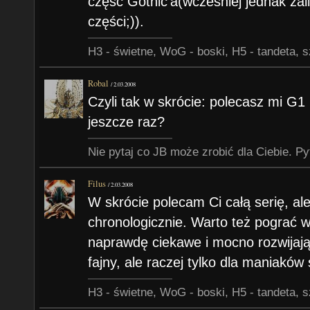
część Gothic'a(wcześniej jednak zali
części;)).
H3 - świetne, WoG - boski, H5 - tandeta, s
Robal
/
2.03.2008
Czyli tak w skrócie: polecasz mi G1
jeszcze raz?
Nie pytaj co JB może zrobić dla Ciebie. Py
Filus
/
2.03.2008
W skrócie polecam Ci całą serię, al
chronologicznie. Warto też pograć 
naprawdę ciekawe i mocno rozwijają 
fajny, ale raczej tylko dla maniaków s
H3 - świetne, WoG - boski, H5 - tandeta, s