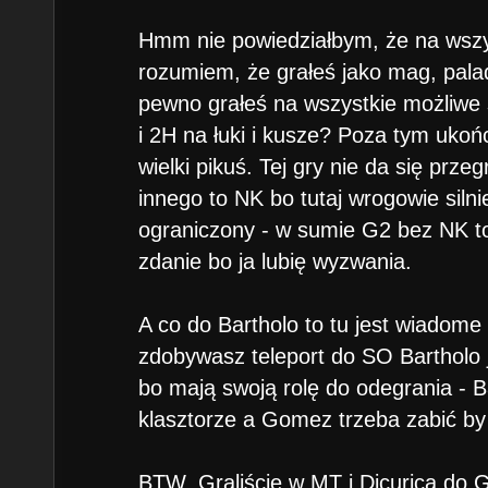
Hmm nie powiedziałbym, że na wsz
rozumiem, że grałeś jako mag, palad
pewno grałeś na wszystkie możliwe
i 2H na łuki i kusze? Poza tym uko
wielki pikuś. Tej gry nie da się prze
innego to NK bo tutaj wrogowie silnie
ograniczony - w sumie G2 bez NK to 
zdanie bo ja lubię wyzwania.
A co do Bartholo to tu jest wiadome
zdobywasz teleport do SO Bartholo 
bo mają swoją rolę do odegrania - 
klasztorze a Gomez trzeba zabić by 
BTW. Graliście w MT i Dicurica do 