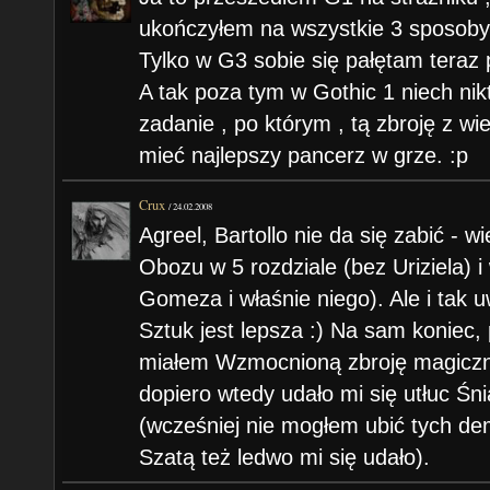
ukończyłem na wszystkie 3 sposoby
Tylko w G3 sobie się pałętam teraz
A tak poza tym w Gothic 1 niech nikt
zadanie , po którym , tą zbroję z w
mieć najlepszy pancerz w grze. :p
Crux
/
24.02.2008
Agreel, Bartollo nie da się zabić - 
Obozu w 5 rozdziale (bez Uriziela) 
Gomeza i właśnie niego). Ale i tak
Sztuk jest lepsza :) Na sam koniec
miałem Wzmocnioną zbroję magiczną
dopiero wtedy udało mi się utłuc Śn
(wcześniej nie mogłem ubić tych de
Szatą też ledwo mi się udało).