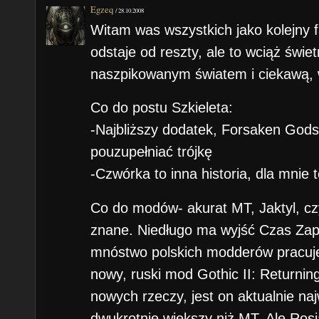
Egzeq
/
28.10.2008
Witam was wszystkich jako kolejny f
odstaje od reszty, ale to wciąż świet
naszpikowanym światem i ciekawą, 
Co do postu Szkieleta:
-Najbliższy dodatek, Forsaken Gods
pouzupełniać trójkę
-Czwórka to inna historia, dla mnie 
Co do modów- akurat MT, Jaktyl, czy
znane. Niedługo ma wyjść Czas Zapł
mnóstwo polskich modderów pracuje
nowy, ruski mod Gothic II: Returnin
nowych rzeczy, jest on aktualnie 
dwukrotnie większy niż MT. Ale Rosj