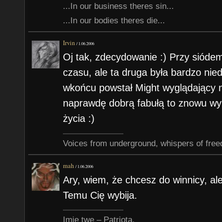
...In our business theres sin...
...In our bodies theres die...
Irvin
/
1.06.2006
Oj tak, zdecydowanie :) Przy siód
czasu, ale ta druga była bardzo ni
wkońcu powstał Might wyglądający ni
naprawdę dobrą fabułą to znowu wyr
życia :)
Voices from underground, whispers of free
mah
/
1.06.2006
Ary, wiem, że chcesz do winnicy, a
Temu Cię wybija.
Imię twe – Patriota,