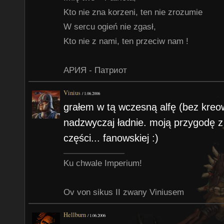
Kto nie zna korzeni, ten nie zrozumie
W sercu ogień nie zgasł,
Kto nie z nami, ten przeciw nam !
АРИЯ - Патриот
Vinius
/
1.06.2006
grałem w tą wczesną alfę (bez kreow
nadzwyczaj ładnie. moją przygodę 
części... fanowskiej :)
Ku chwale Imperium!
Ov von sikus II zwany Viniusem
Hellburn
/
1.06.2006