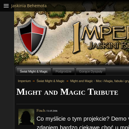
Jaskinia Behemota
Świat Might & Magic
Podgrodzie
Gorące Dysputy
Imperium
Świat Might & Magic
Might and Magic - Moc i Magia, fabuła i gr
Might and Magic Tribute
Finch
/
31.05.2006
Co myślicie o tym projekcie? Demo
zdaniem bardzo ciekawe choć u mn