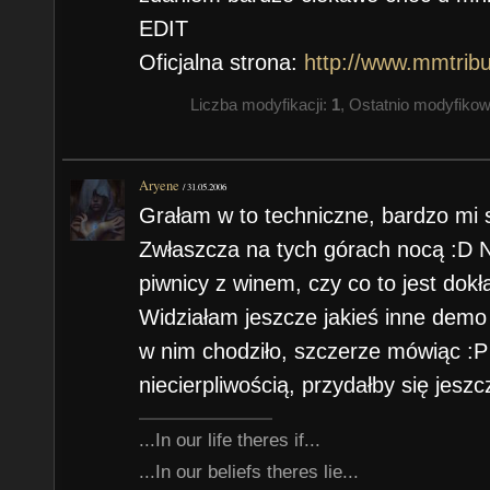
EDIT
Oficjalna strona:
http://www.mmtribu
Liczba modyfikacji:
1
, Ostatnio modyfiko
Aryene
/
31.05.2006
Grałam w to techniczne, bardzo mi s
Zwłaszcza na tych górach nocą :D Ni
piwnicy z winem, czy co to jest dokł
Widziałam jeszcze jakieś inne demo
w nim chodziło, szczerze mówiąc :
niecierpliwością, przydałby się jeszc
...In our life theres if...
...In our beliefs theres lie...