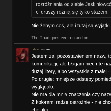
rozróżniania od siebie Jaskiniowc
ci druszy różnią się tylko stażem.
Nie żebym coś, ale i tutaj są wyjątki
The Road goes ever on and on
Infero
/
22.11.2006
Jestem za, pozostawieniem nazw, 
komunikacji, ale błagam niech te na
dużej litery, albo wszystkie z małej -
Po drugie: mniejsze odstępy pomiędz
wyglądało.
Nie ma dla mnie znaczenia czy nazw
Z kolorami radzę ostrożnie - nie chc
choinka.