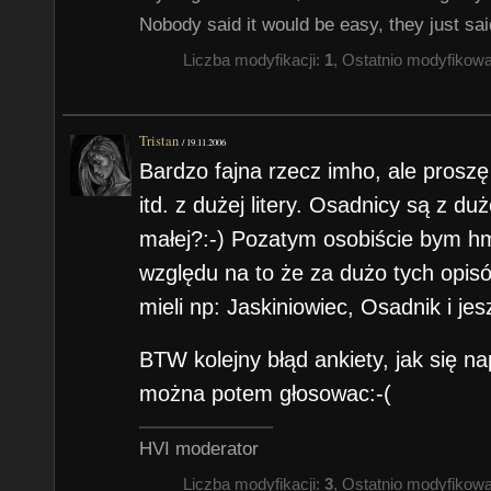
Nobody said it would be easy, they just said
Liczba modyfikacji:
1
, Ostatnio modyfikow
Tristan
/
19.11.2006
Bardzo fajna rzecz imho, ale prosz
itd. z dużej litery. Osadnicy są z duż
małej?:-) Pozatym osobiście bym 
względu na to że za dużo tych opisó
mieli np: Jaskiniowiec, Osadnik i jes
BTW kolejny błąd ankiety, jak się na
można potem głosowac:-(
HVI moderator
Liczba modyfikacji:
3
, Ostatnio modyfikow