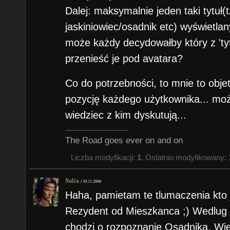
Dalej: maksymalnie jeden taki tytuł(t
jaskiniowiec/osadnik etc) wyświetlany
może każdy decydowałby który z 'tyt
przenieść je pod avatara?
Co do potrzebności, to mnie to obje
pozycję każdego użytkownika... moż
wiedziec z kim dyskutują...
The Road goes ever on and on
Liczba modyfikacji:
1
, Ostatnio modyfikowany:
Sulia
/
19.11.2006
Haha, pamietam te tlumaczenia kto j
Rezydent od Mieszkanca ;) Wedlug m
chodzi o rozpoznanie Osadnika. Wielu