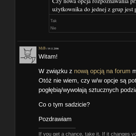
Czy nowa opcja rozpoznawania pr
użytkownika do jednej z grup jest
Tak
Nie
MiB
/
19.11.2006
Witam!
W związku z
nową opcją na forum
m
Otóż nie wiem, czy w/w opcje są p
pogłębią/wywołają sztucznych podzi
Co o tym sadzicie?
Pozdrawiam
If you get a chance, take it. If it changes your