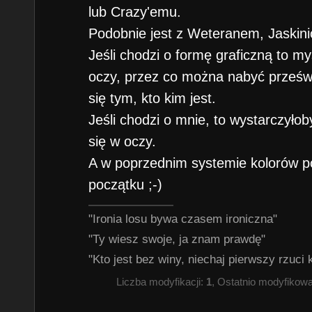
lub Crazy'emu.
Podobnie jest z Weteranem, Jaskin
Jeśli chodzi o formę graficzną to my
oczy, przez co można nabyć prześwi
się tym, kto kim jest.
Jeśli chodzi o mnie, to wystarczyłob
się w oczy.
A w poprzednim systemie kolorów p
początku ;-)
"Ironia losu bywa czasem ironiczna"
"Ty wiesz swoje, ja znam prawdę"
"Kto jest bez winy, niechaj pierwszy rzuci
Liczba modyfikacji:
1
, Ostatnio modyfikow