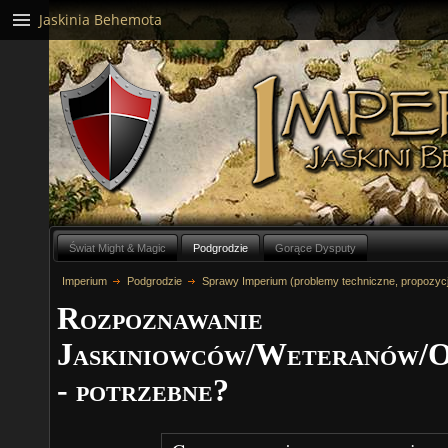
Jaskinia Behemota
Świat Might & Magic
Podgrodzie
Gorące Dysputy
Imperium
Podgrodzie
Sprawy Imperium (problemy techniczne, propozyc
Rozpoznawanie
Jaskiniowców/Weteranów/O
- potrzebne?