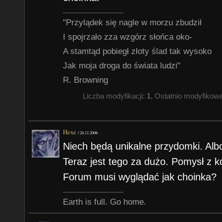
"Przylądek się nagle w morzu zbudził
I spojrzało zza wzgórz słońca oko-
A stamtąd pobiegł złoty ślad tak wysoko
Jak moja droga do świata ludzi"
R. Browning
Liczba modyfikacji:
1
, Ostatnio modyfikow
Hexe
/
24.11.2006
Niech będą unikalne przydomki. Albo
Teraz jest tego za dużo. Pomysł z k
Forum musi wyglądać jak choinka?
Earth is full. Go home.