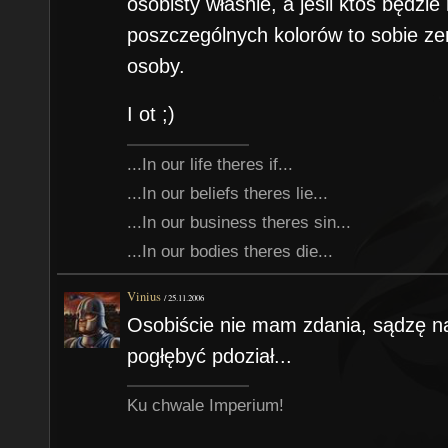
osobisty właśnie, a jeśli ktoś będz
poszczególnych kolorów to sobie zerk
osoby.
I ot ;)
...In our life theres if...
...In our beliefs theres lie...
...In our business theres sin...
...In our bodies theres die...
Vinius
/
25.11.2006
Osobiście nie mam zdania, sądzę na
pogłębyć pdoział...
Ku chwale Imperium!