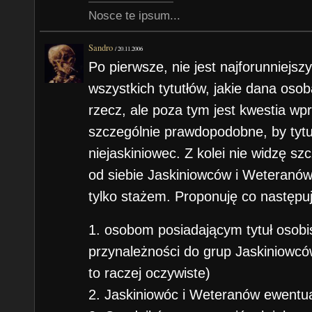
Nosce te ipsum...
Sandro
/
20.11.2006
Po pierwsze, nie jest najforunniej
wszystkich tytutłów, jakie dana osob
rzecz, ale poza tym jest kwestia wp
szczególnie prawdopodobne, by tytuł
niejaskiniowec. Z kolei nie widzę sz
od siebie Jaskiniowców i Weteranów,
tylko stażem. Proponuję co następuj
1. osobom posiadającym tytuł osobi
przynależności do grup Jaskiniowcó
to raczej oczywiste)
2. Jaskiniowóc i Weteranów ewentua