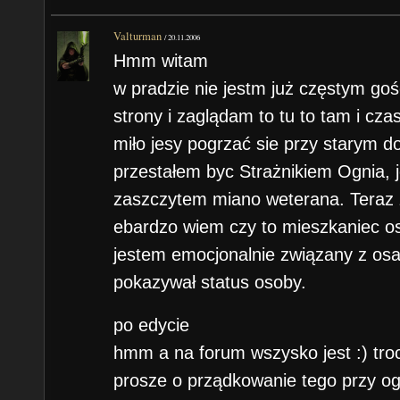
Valturman
/
20.11.2006
Hmm witam
w pradzie nie jestm już częstym g
strony i zaglądam to tu to tam i c
miło jesy pogrzać sie przy starym 
przestałem byc Strażnikiem Ognia, j
zaszczytem miano weterana. Teraz 
ebardzo wiem czy to mieszkaniec o
jestem emocjonalnie związany z os
pokazywał status osoby.
po edycie
hmm a na forum wszysko jest :) troc
prosze o prządkowanie tego przy og