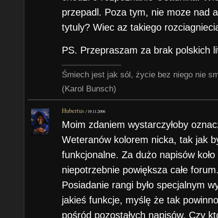
przepadl. Poza tym, nie moze nad a
tytuly? Wiec az takiego rozciagniecia
PS. Przepraszam za brak polskich li
Śmiech jest jak sól, życie bez niego nie s
(Karol Bunsch)
Hubertus
/
19.11.2006
Moim zdaniem wystarczyłoby oznac
Weteranów kolorem nicka, tak jak był
funkcjonalne. Za dużo napisów koło 
niepotrzebnie powiększa całe forum
Posiadanie rangi było specjalnym w
jakieś funkcje, myślę że tak powinno 
pośród pozostałych napisów. Czy kto