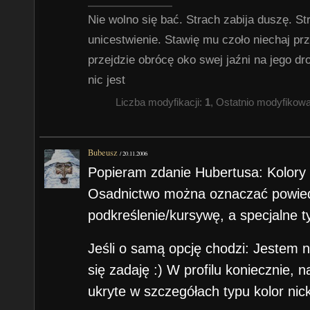
Nie wolno się bać. Strach zabija duszę. St
unicestwienie. Stawię mu czoło niechaj prz
przejdzie obrócę oko swej jaźni na jego dr
nic jest
Liczba modyfikacji:
1
, Ostatnio modyfikow
Bubeusz
/
20.11.2006
Popieram zdanie Hubertusa: Kolory 
Osadnictwo można oznaczać powie
podkreślenie/kursywę, a specjalne t
Jeśli o samą opcję chodzi: Jestem na
się zadaję :) W profilu koniecznie, n
ukryte w szczegółach typu kolor nic