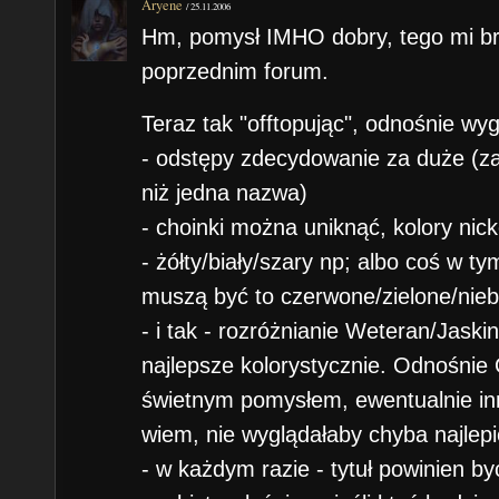
Aryene
/
25.11.2006
Hm, pomysł IMHO dobry, tego mi br
poprzednim forum.
Teraz tak "offtopując", odnośnie wyg
- odstępy zdecydowanie za duże (za
niż jedna nazwa)
- choinki można uniknąć, kolory nic
- żółty/biały/szary np; albo coś w ty
muszą być to czerwone/zielone/niebi
- i tak - rozróżnianie Weteran/Jask
najlepsze kolorystycznie. Odnośnie 
świetnym pomysłem, ewentualnie in
wiem, nie wyglądałaby chyba najlepi
- w każdym razie - tytuł powinien by