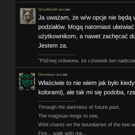
Gwynbleidd
/
20.11.2006
Ja uważam, że w/w opcje nie będą
podziałów. Mogą natomiast ułatwia
użytkownikom, a nawet zachęcać do
Jestem za.
"Później mówiono, że człowiek ten nadsze
Greenman
/
20.11.2006
Właściwie to nie wiem jak było kied
kolorami), ale tak mi się podoba, rz
Through the darkness of future past,
The magisian longs to see,
Wild chants on the boundaries of the two w
Fire... walk with me...