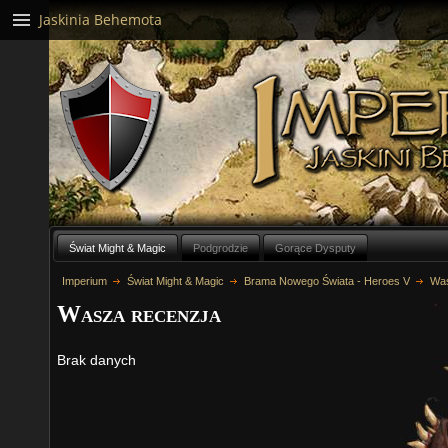
Jaskinia Behemota
Świat Might & Magic
Podgrodzie
Gorące Dysputy
Imperium
Świat Might & Magic
Brama Nowego Świata - Heroes V
Was
Wasza recenzja
Brak danych