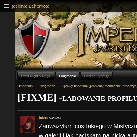
Jaskinia Behemota
Świat Might & Magic
Podgrodzie
Gorące Dysputy
Imperium
Podgrodzie
Sprawy Imperium (problemy techniczne, propozyc
[FIXME] -ładowanie profil
Infero
/
22.08.2009
Zauważyłam coś takiego w Mistycz
w galerii i jak naciskam na nicka aut