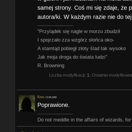
samej strony. Coś mi się zdaje, że p
autora/ki. W każdym razie nie do te
"Przylądek się nagle w morzu zbudził
I spojrzało zza wzgórz słońca oko-
A stamtąd pobiegł złoty ślad tak wysoko
Jak moja droga do świata ludzi"
R. Browning
Liczba modyfikacji:
1
, Ostatnio modyfikow
Erin
/
22.08.2009
Poprawione.
Do not meddle in the affairs of wizards, for