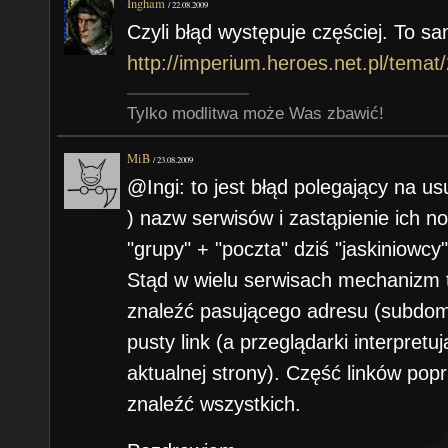
Ingham
/
22.08.2009
Czyli błąd występuje częściej. To 
http://imperium.heroes.net.pl/temat
Tylko modlitwa może Was zbawić!
MiB
/
23.08.2009
@Ingi: to jest błąd polegający na us
) nazw serwisów i zastąpienie ich n
"grupy" + "poczta" dziś "jaskiniowcy"
Stąd w wielu serwisach mechanizm t
znaleźć pasującego adresu (subdom
pusty link (a przeglądarki interpretu
aktualnej strony). Część linków popr
znaleźć wszystkich.