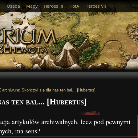
m
Osada
Mapy
Heroes III
HotA
Heroes VII
Z archiwum: Skończył się dla nas ten bal... [Hubertus]
as ten bal... [Hubertus]
acja artykułów archiwalnych, lecz pod pewnymi
nych, ma sens?