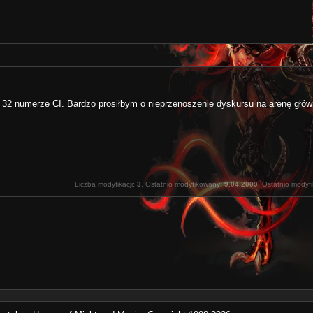
32 numerze CI. Bardzo prosiłbym o nieprzenoszenie dyskursu na arenę głó
Liczba modyfikacji:
3
, Ostatnio modyfikowany:
9.04.2009
, Ostatnio modyf