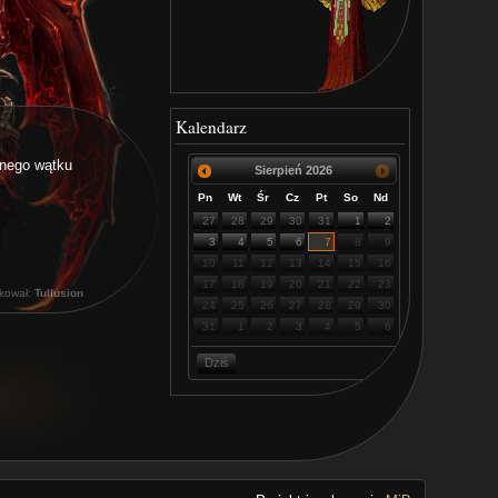
Kalendarz
wnego wątku
Sierpień
2026
Pn
Wt
Śr
Cz
Pt
So
Nd
27
28
29
30
31
1
2
3
4
5
6
7
8
9
10
11
12
13
14
15
16
17
18
19
20
21
22
23
ikował:
Tullusion
24
25
26
27
28
29
30
31
1
2
3
4
5
6
Dziś