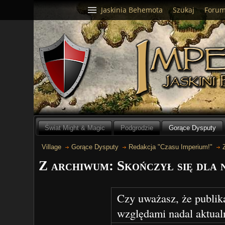
Jaskinia Behemota
Szukaj
Foru
Świat Might & Magic
Podgrodzie
Gorące Dysputy
Village
Gorące Dysputy
Redakcja "Czasu Imperium!"
Z archiwum: Skończył się dla n
Czy uważasz, że publik
względami nadal aktual