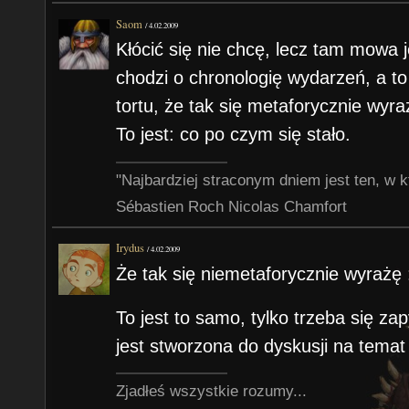
Saom
/
4.02.2009
Kłócić się nie chcę, lecz tam mowa je
chodzi o chronologię wydarzeń, a t
tortu, że tak się metaforycznie wyra
To jest: co po czym się stało.
"Najbardziej straconym dniem jest ten, w k
Sébastien Roch Nicolas Chamfort
Irydus
/
4.02.2009
Że tak się niemetaforycznie wyrażę 
To jest to samo, tylko trzeba się za
jest stworzona do dyskusji na temat
Zjadłeś wszystkie rozumy...