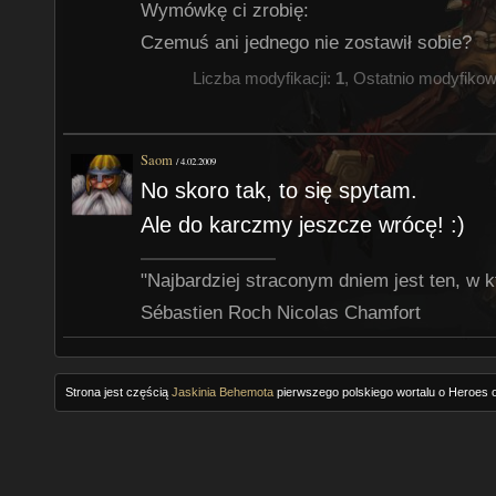
Wymówkę ci zrobię:
Czemuś ani jednego nie zostawił sobie?
Liczba modyfikacji:
1
, Ostatnio modyfiko
Saom
/
4.02.2009
No skoro tak, to się spytam.
Ale do karczmy jeszcze wrócę! :)
"Najbardziej straconym dniem jest ten, w k
Sébastien Roch Nicolas Chamfort
Strona jest częścią
Jaskinia Behemota
pierwszego polskiego wortalu o Heroes o