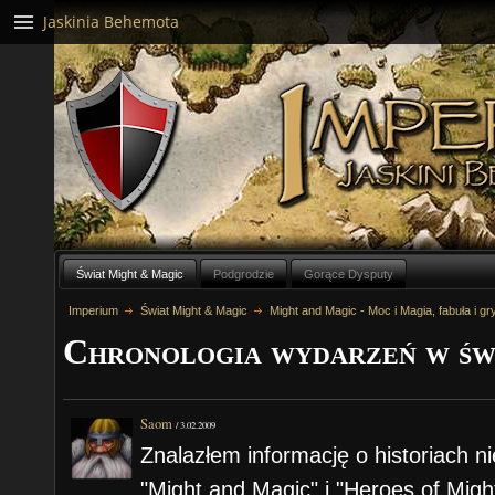
Jaskinia Behemota
Świat Might & Magic
Podgrodzie
Gorące Dysputy
Imperium
Świat Might & Magic
Might and Magic - Moc i Magia, fabuła i gr
Chronologia wydarzeń w św
Saom
/
3.02.2009
Znalazłem informację o historiach ni
"Might and Magic" i "Heroes of Might