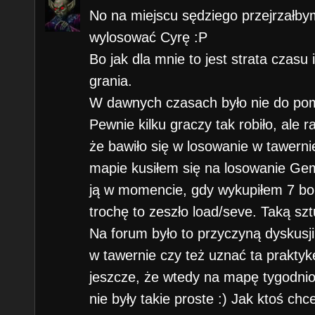
No na miejscu sędziego przejrzałbym
wylosować Cyrę :P
Bo jak dla mnie to jest strata czasu
grania.
W dawnych czasach było nie do pomy
Pewnie kilku graczy tak robiło, ale ra
że bawiło się w losowanie w tawernie
mapie kusiłem się na losowanie Gem 
ją w momencie, gdy wykupiłem 7 bo
trochę to zeszło load/seve. Taką sz
Na forum było to przyczyną dyskusj
w tawernie czy też uznać ta prakty
jeszcze, że wtedy na mapę tygodniow
nie były takie proste :) Jak ktoś chc