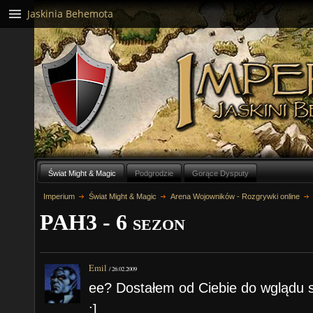
Jaskinia Behemota
Świat Might & Magic
Podgrodzie
Gorące Dysputy
Imperium
Świat Might & Magic
Arena Wojowników - Rozgrywki online
PAH3 - 6 sezon
Emil
/
26.02.2009
ee? Dostałem od Ciebie do wglądu s
;]