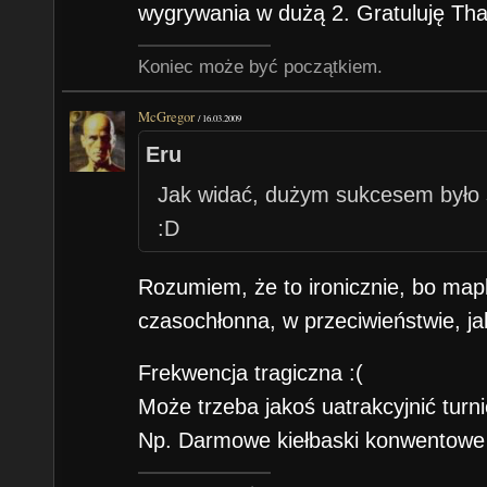
wygrywania w dużą 2. Gratuluję Tha
Koniec może być początkiem.
McGregor
/
16.03.2009
Eru
Jak widać, dużym sukcesem było
:D
Rozumiem, że to ironicznie, bo mapk
czasochłonna, w przeciwieństwie, ja
Frekwencja tragiczna :(
Może trzeba jakoś uatrakcyjnić turni
Np. Darmowe kiełbaski konwentowe z 