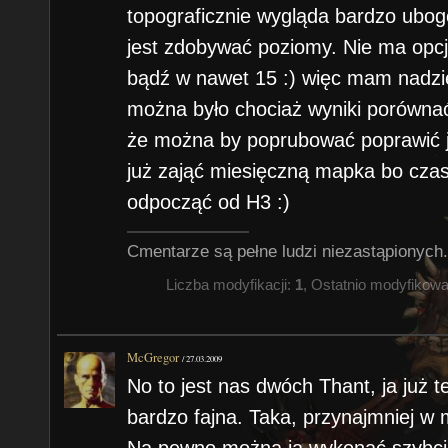
topograficznie wygląda bardzo ubog
jest zdobywać poziomy. Nie ma opcji
bądź w nawet 15 :) więc mam nadzie
można było chociaż wyniki porówn
że można by poprubować poprawić je
już zająć miesięczną mapka bo czas
odpocząć od H3 :)
Cmentarze są pełne ludzi niezastąpionych.
Liczba modyfikacji:
1
, Ostatnio modyfikow
McGregor
/
27.03.2009
No to jest nas dwóch Thant, ja już
bardzo fajna. Taka, przynajmniej w
Na pewno można ją wykonać szybciej