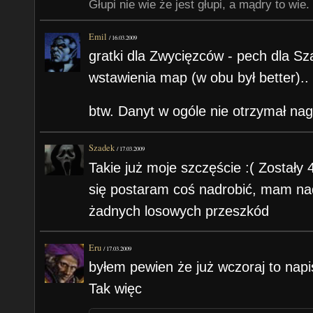
Głupi nie wie że jest głupi, a mądry to wie.
Emil
/
16.03.2009
gratki dla Zwycięzców - pech dla S
wstawienia map (w obu był better).. 
btw. Danyt w ogóle nie otrzymał na
Szadek
/
17.03.2009
Takie już moje szczęście :( Zostały
się postaram coś nadrobić, mam nadz
żadnych losowych przeszkód
Eru
/
17.03.2009
byłem pewien że już wczoraj to napi
Tak więc