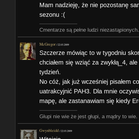
Mam nadzieję, że nie pozostanę sa
sezonu :(
Cmentarze są pełne ludzi niezastąpionych.
McGregor
/
22.03.2009
Szczerze mówiąc to w tygodniu skoń
chciałem się wziąć za zwykłą_4, al
tydzień.
No cóż, jak już wcześniej pisałem c
uatrakcyjnić PAH3. Dla mnie oczywiś
mapę, ale zastanawiam się kiedy Er
Głupi nie wie że jest głupi, a mądry to wie.
Gwynbleidd
/
22.03.2009