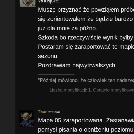
Witajcie.
Muszę przyznać że powziąłem próbę 
się zorientowałem że będzie bardzo
już dla mnie za późno.
Szkoda bo rzeczywiście wynik byłby
Postaram się zaraportować te mapki
sezonu.
Pozdrawiam najwytrwalszych.
"Później mówiono, że człowiek ten nadsze
Liczba modyfikacji:
1
, Ostatnio modyfikow
Thant
/
27.03.2009
Mapa 05 zaraportowana. Zastanawiam
pomysł pisania o obniżeniu poziom