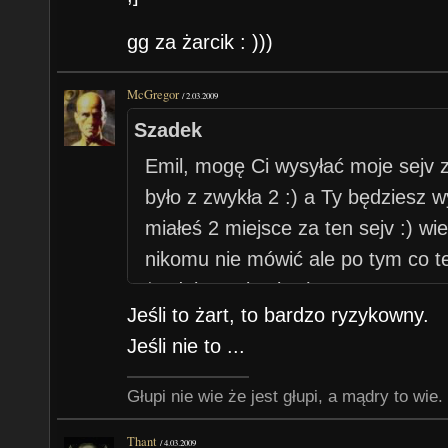
gg za żarcik : )))
McGregor
/
2.03.2009
Szadek
Emil, mogę Ci wysyłać moje sejv z
było z zwykła 2 :) a Ty będziesz wy
miałeś 2 miejsce za ten sejv :) w
nikomu nie mówić ale po tym co te
że dałem Ci sejv ;(
Jeśli to żart, to bardzo ryzykowny.
Jeśli nie to ...
Głupi nie wie że jest głupi, a mądry to wie.
Thant
/
4.03.2009