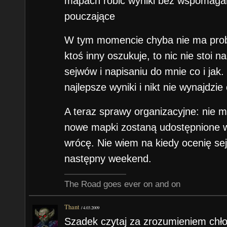
mapach robić wyniki bez wspomagan
pouczające
W tym momencie chyba nie ma probl
ktoś inny oszukuje, to nic nie stoi n
sejwów i napisaniu do mnie co i jak
najlepsze wyniki i nikt nie wynajdzie
A teraz sprawy organizacyjne: nie m
nowe mapki zostaną udostępnione w 
wrócę. Nie wiem na kiedy ocenię sejw
następny weekend.
The Road goes ever on and on
Thant
/
4.03.2009
Szadek czytaj za zrozumieniem chłop