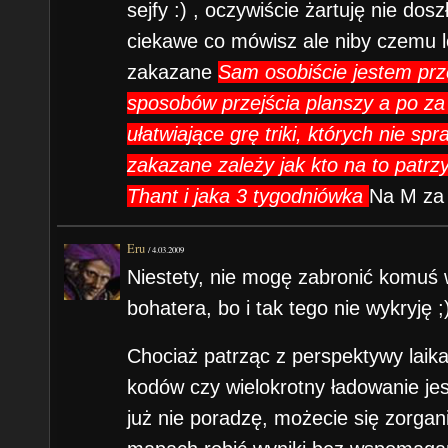
sejfy :) , oczywiście żartuję nie dos
ciekawe co mówisz ale niby czemu 
zakazane
Sam osobiście jestem prz
sposobów przejścia planszy a po za 
ułatwiające grę triki, których nie sp
zakazane zależy jak kto na to patrzy
Thant i jaka 3 tygodniówka
Na M za 
Eru
/
4.03.2009
Niestety, nie mogę zabronić komuś 
bohatera, bo i tak tego nie wykryję ;
Chociaż patrząc z perspektywy lai
kodów czy wielokrotny ładowanie jest
już nie poradzę, możecie się zorga