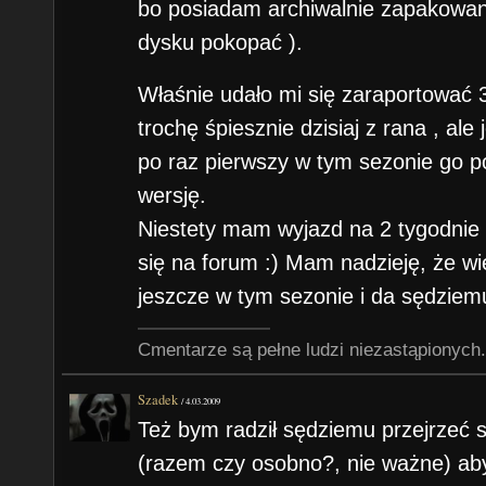
bo posiadam archiwalnie zapakowan
dysku pokopać ).
Właśnie udało mi się zaraportować 
trochę śpiesznie dzisiaj z rana , al
po raz pierwszy w tym sezonie go p
wersję.
Niestety mam wyjazd na 2 tygodnie w
się na forum :) Mam nadzieję, że wi
jeszcze w tym sezonie i da sędziemu
Cmentarze są pełne ludzi niezastąpionych.
Szadek
/
4.03.2009
Też bym radził sędziemu przejrzeć s
(razem czy osobno?, nie ważne) aby