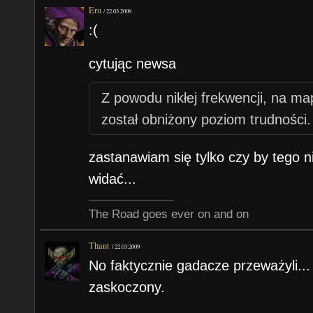
Eru
/
22.03.2009
:(
cytując newsa
Z powodu nikłej frekwencji, na map
został obniżony poziom trudności.
zastanawiam się tylko czy by tego n
widać...
The Road goes ever on and on
Thant
/
22.03.2009
No faktycznie gadacze przeważyli... 
zaskoczony.