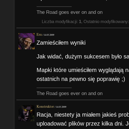
The Road goes ever on and on
Liczba modyfikacji:
1
, Ostatnio modyfikowany
Eru
/
14.03.2009
Zamieściłem wyniki
Jak widać, dużym sukcesem było s
Mapki które umieściłem wyglądają na
ostatnich na pewno się poprawię ;)
The Road goes ever on and on
Konstruktor
/
14.03.2009
Racja, niestety ja miałem jakieś pr
uploadować plików przez kilka dni. 