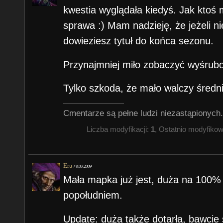
kwestia wyglądała kiedyś. Jak ktoś 
sprawa :) Mam nadzieję, że jeżeli n
dowieziesz tytuł do końca sezonu.
Przynajmniej miło zobaczyć wyśrub
Tylko szkoda, że mało walczy średnie
Cmentarze są pełne ludzi niezastąpionych.
Liczba modyfikacji:
1
, Ostatnio modyfiko
Eru
/
8.03.2009
Mała mapka już jest, duża na 100%
popołudniem.
Update: duża także dotarła, bawcie 