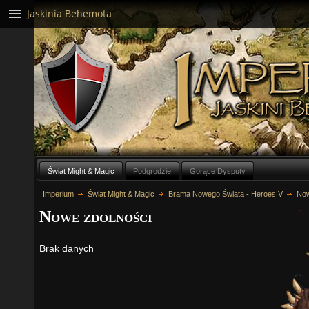
Jaskinia Behemota
Świat Might & Magic
Podgrodzie
Gorące Dysputy
Imperium
Świat Might & Magic
Brama Nowego Świata - Heroes V
Now
Nowe zdolności
Brak danych