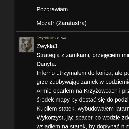
Pozdrawiam.
Mozatr (Zaratustra)
Gwynbleidd
/
5.11.2008
Zwykła3.
Strategia z zamkami, przejęciem mi
Danyta.
Inferno utrzymałem do końca, ale 
grze zdobywając zamek w podziemi
Armię oparłem na Krzyżowcach i pr
środek mapy by dostać się do podzi
Kupiłem statek, wybudowałem latarn
Wykorzystując spacer po wodzie zd
wsiadłem na statek, by dopłynąć ni