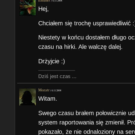
Emanet
/
4.11.2008
Hej,
Chciałem się trochę usprawiedliwić :
Niestety w końcu dostałem długo ocz
czasu na hirki. Ale walczę dalej.
Drżyjcie :)
Dziś jest czas ...
Mozatr
/
4.11.2008
Witam.
Swego czasu brałem połowicznie udzi
system raportowania się zmienił. P
pokazało, że nie odnaloziony na s