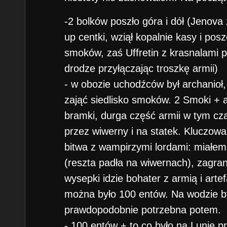
-2 bolków poszło góra i dół (Jenova
up centki, wziął kopalnie kasy i posz
smoków, zaś Uffretin z krasnalami p
drodze przyłączając troszkę armii)
- w obozie uchodźców był archanioł
zająć siedlisko smoków. 2 Smoki + 
bramki, durga część armii w tym czas
przez wiwerny i na statek. Kluczo
bitwa z wampirzymi lordami: miałem 
(reszta padła na wiwernach), zagrana
wysepki idzie bohater z armią i art
można było 100 entów. Na wodzie b
prawdopodobnie potrzebna potem.
- 100 entów + to co było na Lunie prz