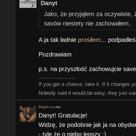
Danyt
Jako, że przyjąłem za oczywiste, ż
savów niestety nie zachowałem.
A ja tak ładnie
prosiłem
... podpadłe
Pozdrawiam
p.s. na przyszłość zachowujcie save
If you get a chance, take it. If it changes your
Nobody said it would be easy, they just said
Dagon
/
4.11.2008
Danyt! Gratulacje!
Widzę, że podobnie jak ja na obyd
- tyle że o niebo lepszy :)