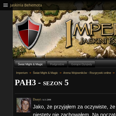
Jaskinia Behemota
Świat Might & Magic
Podgrodzie
Gorące Dysputy
Imperium
Świat Might & Magic
Arena Wojowników - Rozgrywki online
PAH3 - sezon 5
Danyt
/
4.11.2008
Jako, że przyjąłem za oczywiste, że
niestety nie zachowałem. Na począ