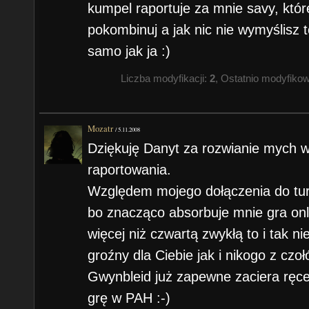
kumpel raportuje za mnie savy, któ
pokombinuj a jak nic nie wymyślisz 
samo jak ja :)
Liczba modyfikacji:
2
, Ostatnio modyfiko
Mozatr
/
5.11.2008
Dziękuję Danyt za rozwianie mych w
raportowania.
Względem mojego dołączenia do tur
bo znacząco absorbuje mnie gra onl
więcej niż czwartą zwykłą to i tak n
groźny dla Ciebie jak i nikogo z czo
Gwynbleid już zapewne zaciera ręc
grę w PAH :-)