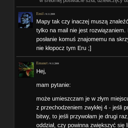
" w srebrnej poświacie szła, dziewczęcy du
Emil
/
8.11.2008
Mapy tak czy inaczej muszą znaleźć
tylko na mail nie jest rozwiązaniem
posłanie komuś znajomemu na skrzy
nie kłopocz tym Eru ;]
Emanet
/
9.11.2008
Hej,
mam pytanie:
może umieszczam je w złym miejscu,
z przechodzeniem zwykłej 4 - jeśli p
bitwy, to jeśli przywołam je drugi ra
oddział, czy powinna zwiększyć się 