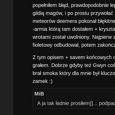
popełniłem błąd, prawdopodobnie le
gildią magów, i po prostu przywołać
meteorów deemera pokonał błękitn
-armia którą tam dostałem + kryszt
wrotami został uwolniony. Najpierw z
fioletowy odbudował, potem zakończ
Z tym opisem + savem końcowych ch
grałem. Dobrze gdyby też Gwyn coś 
brał smoka który dla mnie był klucz
zamek :)
MiB
A ja tak ładnie prosiłem]]... podp