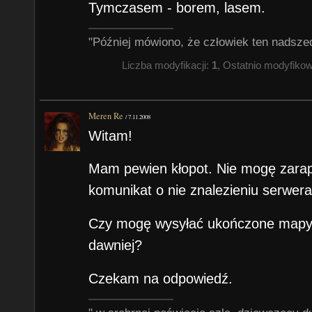
Tymczasem - borem, lasem.
"Później mówiono, że człowiek ten nadsze
Liczba modyfikacji:
1
, Ostatnio modyfiko
Meren Re
/
7.11.2008
Witam!
Mam pewien kłopot. Nie mogę zara
komunikat o nie znalezieniu serwer
Czy mogę wysyłać ukończone mapy n
dawniej?
Czekam na odpowiedź.