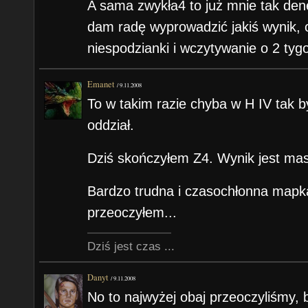
A sama zwykła4 to już mnie tak den
dam radę wyprowadzić jakiś wynik, c
niespodzianki i wczytywanie o 2 tygo
Emanet
/
9.11.2008
To w takim razie chyba w H IV tak b
oddział.
Dziś skończyłem Z4. Wynik jest mas
Bardzo trudna i czasochłonna mapk
przeoczyłem...
Dziś jest czas ...
Danyt
/
9.11.2008
No to najwyżej obaj przeoczyliśmy,