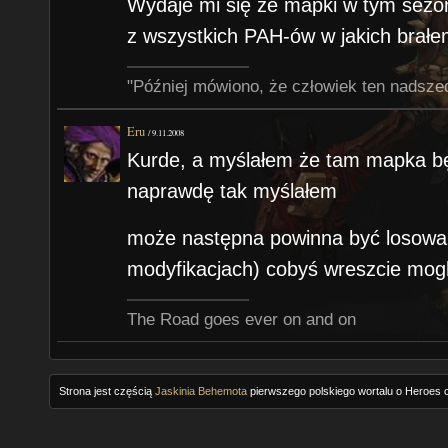
Wydaje mi się że mapki w tym sezon
z wszystkich PAH-ów w jakich brałem
"Później mówiono, że człowiek ten nadsze
Eru
/
9.11.2008
Kurde, a myślałem że tam mapka będ
naprawdę tak myślałem
może następna powinna być losowa
modyfikacjach) cobyś wreszcie mogl
The Road goes ever on and on
Strona jest częścią
Jaskinia Behemota
pierwszego polskiego wortalu o Heroes o