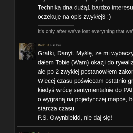
Technika dna dużą1 bardzo interesuj
oczekuję na opis zwykłej3 :)
It's only after we've lost everything that we
Radclif
/
4.11.2008
Gratki, Danyt. Myślę, że mi wybaczy
dałem Tobie (Wam) okazji do rywaliz
ale po 2 zwykłej postanowiłem zakoń
Więcej czasu poświecam ostatnio gr
kiedyś wrócę sentymentalnie do PAH
o wygraną na pojedynczej mapce, bo 
starcza czasu.
P.S. Gwynbleidd, nie daj się!