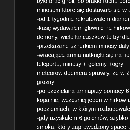
było brać gnoli, bo brakło ruchu po
minosom które się dostawało się w o
-od 1 tygodnia rekrutowałem diamen
-kasę wydawałem głównie na hirkó
demony, wiele łańcuszków to był dla
-przekazane sznurkiem minosy dały
-wracająca armia natknęła się na fi
teleportu, minosy + golemy +ogry + 
meteorów deemera sprawiły, że w 2 t
groźny
-porozdzielana armiaprzy pomocy 6
kopalnie, wcześniej jeden w hirków u
podziemiach, w którym rozbudował
-gdy uzyskałem 6 golemów, szybko 
smoka, który zaprowadzony spacer