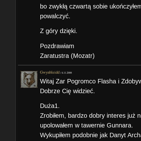
bo zwykłą czwartą sobie ukończyłem
powalczyć.
Z góry dzięki.
Pozdrawiam
Zaratustra (Mozatr)
Gwynbleidd
/
4.11.2008
Witaj Zar Pogromco Flasha i Zdoby
Dobrze Cię widzieć.
Duża1.
Zrobiłem, bardzo dobry interes już
upolowałem w tawernie Gunnara.
Wykupiłem podobnie jak Danyt Archa