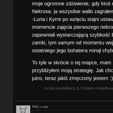
moje ogromne zdziwienie, gdy ktoś 
Nekrosa: ja wszystkie walki zagrałe
-Luna i Kyrre po wzięciu stajni ustaw
momencie zajęcia pierwszego nekro 
zapewniali wystarczającą szybkość 
zamki, tym samym od momentu wejśc
ostatniego jego bohatera minął chyba
To tyle w skrócie o tej mapce, mam 
przybliżyłem moją strategię. Jak chc
jutro, teraz jakiś zmęczony jestem :
Liczba modyfikacji:
1
, Ostatnio modyfiko
MiB
/
4.11.2008