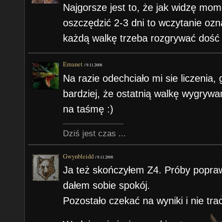
Najgorsze jest to, że jak widzę m
oszczędzić 2-3 dni to wczytanie oz
każdą walkę trzeba rozgrywać dość 
Emanet
/
9.11.2008
Na razie odechciało mi sie liczenia
bardziej, że ostatnią walkę wygryw
na taśmę :)
Dziś jest czas ...
Gwynbleidd
/
9.11.2008
Ja też skończyłem Z4. Próby poprawi
dałem sobie spokój.
Pozostało czekać na wyniki i nie trac