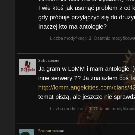
I wie ktoś jak usunąć problem z cd
gdy próbuje przyłączyć się do druż
Inaczej kto ma antologie?
Liczba modyfikacji:
2
, Ostatnio modyfikow
Swiru
/
5.08.2008
Ja gram w LoMM i mam antologie :)
inne serwery ?? Ja znalazłem coś t
http://lomm.angelcities.com/clans/4
temat piszą, ale jeszcze nie sprawd
Liczba modyfikacji:
1
, Ostatnio modyfikow
Broccan
/
10.08.2008