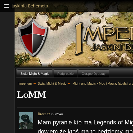
Jaskinia Behemota
Świat Might & Magic
Podgrodzie
Gorące Dysputy
Imperium
Świat Might & Magic
Might and Magic - Moc i Magia, fabuła i gr
LoMM
Broccan
/
31.07.2008
Mam pytanie kto ma Legends of Mi
dowiem że ktoś ma to będziemy mogl