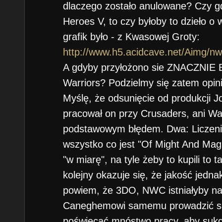
dlaczego zostało anulowane? Czy gd
Heroes V, to czy byłoby to dzieło o 
grafik było - z Kwasowej Groty:
http://www.h5.acidcave.net/Aimg/n
A gdyby przyłożono sie ZNACZNIE 
Warriors? Podzielmy się zatem opin
Myślę, że odsunięcie od produkcji
pracował on przy Crusaders, ani Warri
podstawowym błędem. Dwa: Liczenie
wszystko co jest "Of Might And Mag
"w miarę", na tyle żeby to kupili to
kolejny okazuje się, że jakość jedna
powiem, że 3DO, NWC istniałyby na
Caneghemowi samemu prowadzić sag
poświęcać mnóstwo pracy, aby sukce