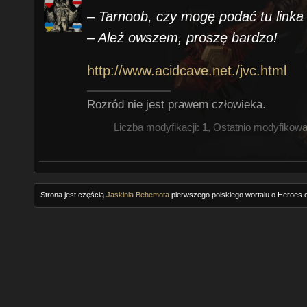
CGM: Jak bardzo byłeś zaangażow
– Tarnoob, czy mogę podać tu linka
Might and Magic IV’ lub 'Might an
– Ależ owszem, proszę bardzo!
tych grach?
http://www.acidcave.net./jvc.html
JVC: Pracowałem nad wstępnym p
Potem, gdy sprawy zaczęły się po
Rozród nie jest prawem człowieka.
sześć…) musiałem pomóc skończyć
Liczba modyfikacji:
1
, Ostatnio modyfikow
była w stanie pozwalającym ją wy
przyznać teamowi tworzącemu H4,
grę pod względem zabawy, choć m
Strona jest częścią
Jaskinia Behemota
pierwszego polskiego wortalu o Heroes o
których byłem bardzo niezadowol
praktycznie żadnego wpływu na M
mnie zależało, ta gra nigdy nie z
CGM: Z pewnością musiałeś mężni
[odwoływać się] w imieniu New W