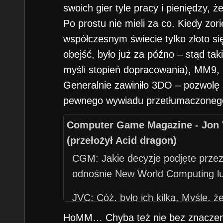
swoich gier tyle pracy i pieniędzy, ż
Po prostu nie mieli za co. Kiedy zori
współczesnym świecie tylko złoto się 
obejść, było już za późno – stąd ta
myśli stopień dopracowania), MM9, 
Generalnie zawiniło 3DO – pozwolę 
pewnego wywiadu przetłumaczonego
Computer Game Magazine - Jon
(przełożył Acid dragon)
CGM: Jakie decyzje podjęte prze
odnośnie New World Computing lu
JVC: Cóż, było ich kilka. Myślę, ż
oraz Heroes mogły istnieć jeszcze 
HoMM… Chyba też nie bez znaczeni