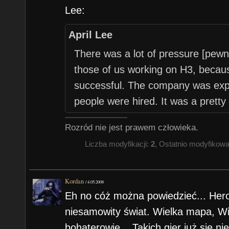
tworzylibyśmy coś nowego, innowa
Lee:
Jednakże zapotrzebowanie na „wz
April Lee
przez 3DO zmuszało nas, aby tw
HoMM każdego roku – niektóre w 
There was a lot of pressure [pewni
krócej!
those of us working on H3, beca
successful. The company was ex
Po drugie, jednym z głównych pow
people were hired. It was a pretty
chciałem współpracować z 3DO by
gry 'Might and Magic Online’. 3DO 
Rozród nie jest prawem człowieka.
[chodzi prawdopodobnie o technic
Liczba modyfikacji:
2
, Ostatnio modyfikow
line – przyp. Acid] z ich gry pt. M
pomysłami, które miałem (a większ
Kordan
/
4.05.2008
pojawiło się w obecnych grach), 
Eh no cóż można powiedzieć... He
naprawdę wspaniałego. Dla mnie 
niesamowity świat. Wielka mapa, Wie
były zdecydowanie gry on-line. Nie
bohaterowie... Takich gier już się n