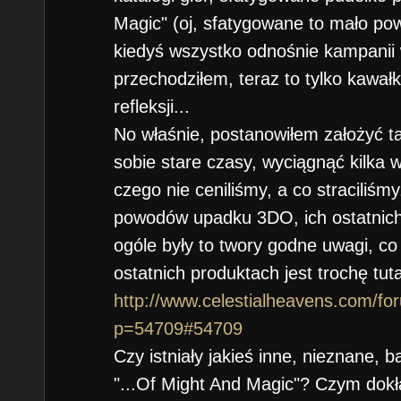
Magic" (oj, sfatygowane to mało powi
kiedyś wszystko odnośnie kampanii w
przechodziłem, teraz to tylko kawałk
refleksji...
No właśnie, postanowiłem założyć t
sobie stare czasy, wyciągnąć kilka
czego nie ceniliśmy, a co straciliśm
powodów upadku 3DO, ich ostatnich 
ogóle były to twory godne uwagi, co 
ostatnich produktach jest trochę tuta
http://www.celestialheavens.com/fo
p=54709#54709
Czy istniały jakieś inne, nieznane, 
"...Of Might And Magic"? Czym dokł