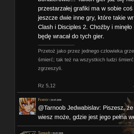
że za te same pieniądze, które by
przestarzałej grafiki ma w sobie coś
stworzenie MMO, 3DO mogło stwor
jeszcze dwie inne gry, które takie 
Clash i Disciples 2. Choźby i minęło k
Po trzecie, od pewnego momentu
będę wracał do tych gier.
przez 3DO odnośnie tego, jakie p
produkować i rozwijać były zupeł
Przetoż jako przez jednego człowieka grze
zarządowi d.s. sprzedaży!! Oto ja
śmierć; tak też na wszystkich ludzi śmie
developerów [takie jak NWC – przy
zgrzeszyli.
działów w 3DO tworzyli listy projek
zrobić lub mogliby zrobić, a 'dział
Rz 5,12
szacował, ile z tych hipotetyczny
Fentrir
/
28.05.2008
sprzedać i to właśnie decydowało
@Tarnoob Jedwabislav: Piszesz, że 
danej gry – lub nawet o tym, czy w
wiesz może, gdzie jest jego pełna w
tworzenia. Szaleństwo!
Tarnoob
/
28.05.2008