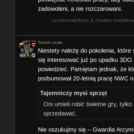
zadowoleni, a nie rozczarowani.
Liczba modyfikacji:
1
, Ostatnio modyfiko
Tarnoob
/
4.05.2008
Niestety należę do pokolenia, które
się interesować już po upadku 3DO
powiedzieć. Pamiętam jednak, że kt
podsumował 20-letnią pracę NWC na
Tajemniczy mysi sprzęt
Oni umieli robić świetne gry, tylko 
sprzedawać.
Nie oszukujmy się – Gwardia Arcymi