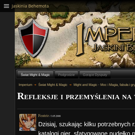
Jaskinia Behemota
Świat Might & Magic
Podgrodzie
Gorące Dysputy
Imperium
Świat Might & Magic
Might and Magic - Moc i Magia, fabuła i gr
Refleksje i przemyślenia na
Fentrir
/
3.05.2008
Dzisiaj, szukając kilku potrzebnych 
katalogi gier, sfatygowane pudełko