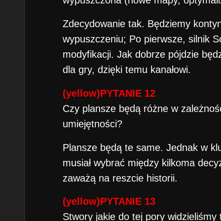
wypuszczona (nowe mapy, optymaliza
Zdecydowanie tak. Będziemy kontynu
wypuszczeniu; Po pierwsze, silnik S
modyfikacji. Jak dobrze pójdzie bę
dla gry, dzięki temu kanałowi.
(yellow)PYTANIE 12
Czy plansze będą różne w zależnoś
umiejętności?
Plansze będą te same. Jednak w k
musiał wybrać między kilkoma decyz
zaważą na reszcie historii.
(yellow)PYTANIE 13
Stwory jakie do tej pory widzieliśmy t