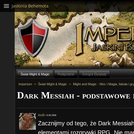
Jaskinia Behemota
Świat Might & Magic
Podgrodzie
Gorące Dysputy
Imperium
Świat Might & Magic
Might and Magic - Moc i Magia, fabuła i gr
Dark Messiah - podstawowe 
mah
/
8.06.2006
Zacznijmy od tego, że Dark Messiah
elementami rozgrywki RPG. Nie mam