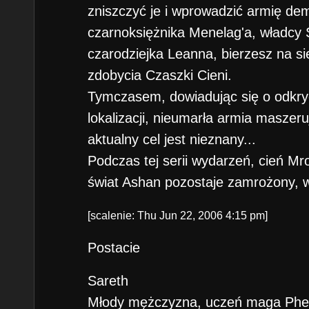
zniszczyć je i wprowadzić armię d
czarnoksiężnika Menelag'a, władcy 
czarodziejka Leanna, bierzesz na si
zdobycia Czaszki Cieni.
Tymczasem, dowiadując się o odkryci
lokalizacji, nieumarła armia maszer
aktualny cel jest nieznany...
Podczas tej serii wydarzeń, cień Mr
świat Ashan pozostaje zamrożony, 
[scalenie: Thu Jun 22, 2006 4:15 pm]
Postacie
Sareth
Młody mężczyzna, uczeń maga Phen