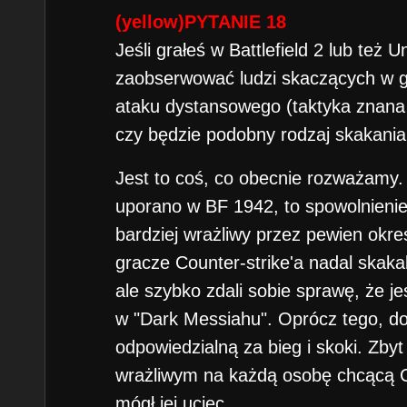
(yellow)PYTANIE 18
Jeśli grałeś w Battlefield 2 lub też
zaobserwować ludzi skaczących w gó
ataku dystansowego (taktyka znana j
czy będzie podobny rodzaj skakania
Jest to coś, co obecnie rozważamy. 
uporano w BF 1942, to spowolnienie 
bardziej wrażliwy przez pewien okr
gracze Counter-strike'a nadal skaka
ale szybko zdali sobie sprawę, że je
w "Dark Messiahu". Oprócz tego, d
odpowiedzialną za bieg i skoki. Zbyt
wrażliwym na każdą osobę chcącą Ci
mógł jej uciec.