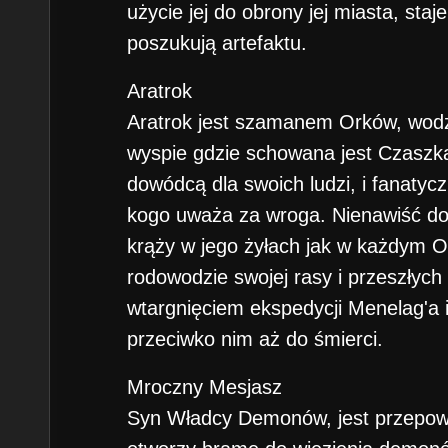
użycie jej do obrony jej miasta, sta
poszukują artefaktu.
Aratrok
Aratrok jest szamanem Orków, wodz
wyspie gdzie schowana jest Czaszk
dowódcą dla swoich ludzi, i fanaty
kogo uważa za wroga. Nienawiść d
krąży w jego żyłach jak w każdym Or
rodowodzie swojej rasy i przeszłych
wtargnięciem ekspedycji Menelag'a 
przeciwko nim aż do śmierci.
Mroczny Mesjasz
Syn Władcy Demonów, jest przepowi