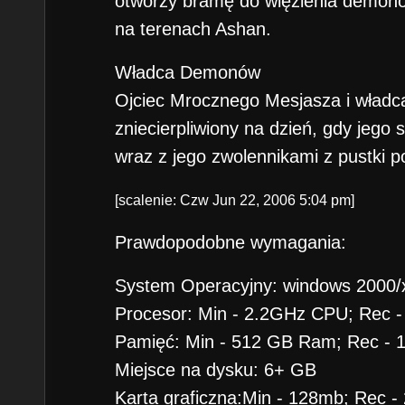
otworzy bramę do więzienia demonó
na terenach Ashan.
Władca Demonów
Ojciec Mrocznego Mesjasza i władca
zniecierpliwiony na dzień, gdy jego 
wraz z jego zwolennikami z pustki 
[scalenie: Czw Jun 22, 2006 5:04 pm]
Prawdopodobne wymagania:
System Operacyjny: windows 2000/x
Procesor: Min - 2.2GHz CPU; Rec 
Pamięć: Min - 512 GB Ram; Rec -
Miejsce na dysku: 6+ GB
Karta graficzna:Min - 128mb; Rec -