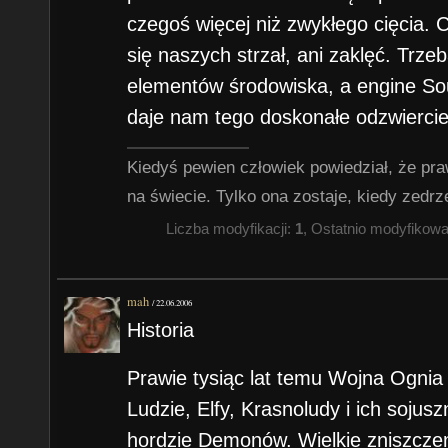
czegoś więcej niż zwykłego cięcia. Cy
się naszych strzał, ani zaklęć. Trz
elementów środowiska, a engine Sou
daje nam tego doskonałe odzwiercie
Kiedyś pewien człowiek powiedział, że pra
na świecie. Tylko ona zostaje, kiedy zedrze
Liczba modyfikacji:
1
, Ostatnio modyfikow
mah
/
22.06.2006
Historia
Prawie tysiąc lat temu Wojna Ognia
Ludzie, Elfy, Krasnoludy i ich sojus
hordzie Demonów. Wielkie zniszczeni