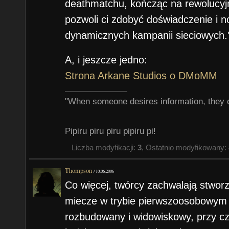
deathmatchu, kończąc na rewolucyjn
pozwoli ci zdobyć doświadczenie i
dynamicznych kampanii sieciowych.
A, i jeszcze jedno:
Strona Arkane Studios o DMoMM
"When someone desires information, they 
Pipiru piru piru pipiru pi!
Liczba modyfikacji:
3
, Ostatnio modyfikowany:
Thompson
/
10.06.2006
Co więcej, twórcy zachwalają stwor
miecze w trybie pierwszoosobowym 
rozbudowany i widowiskowy, przy czy