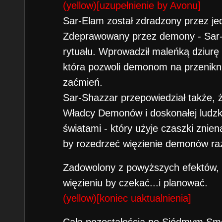
(yellow)[uzupełnienie by Avonu]
Sar-Elam został zdradzony przez je
Zdeprawowany przez demony - Sar-S
rytuału. Wprowadził maleńką dziurę
która pozwoli demonom na przenikn
zaćmień.
Sar-Shazzar przepowiedział także, 
Władcy Demonów i doskonałej ludzki
światami - który użyje czaszki zn
by rozedrzeć więzienie demonów ra
Zadowolony z powyższych efektów,
więzieniu by czekać...i planować.
(yellow)[koniec uaktualnienia]
Całą pozostałością po Siódmym Smo