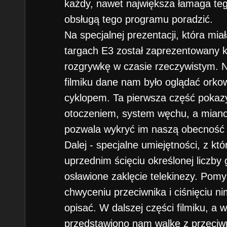
każdy, nawet największa łamaga teg
obsługą tego programu poradzić.
Na specjalnej prezentacji, która mi
targach E3 został zaprezentowany ko
rozgrywkę w czasie rzeczywistym. 
filmiku dane nam było oglądać orko
cyklopem. Ta pierwsza część pokaz
otoczeniem, system węchu, a miano
pozwala wykryć im naszą obecność (
Dalej - specjalne umiejętności, z k
uprzednim ścięciu określonej liczby
osławione zaklęcie telekinezy. Pomyś
chwyceniu przeciwnika i ciśnięciu n
opisać. W dalszej części filmiku, a 
przedstawiono nam walkę z przeci