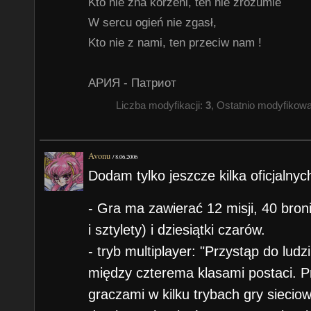
Kto nie zna korzeni, ten nie zrozumie
W sercu ogień nie zgasł,
Kto nie z nami, ten przeciw nam !
АРИЯ - Патриот
Liczba modyfikacji:
3
, Ostatnio modyfikow
Avonu
/
8.06.2006
Dodam tylko jeszcze kilka oficjalnyc
- Gra ma zawierać 12 misji, 40 broni
i sztylety) i dziesiątki czarów.
- tryb multiplayer: "Przystąp do ludz
między czterema klasami postaci. Pr
graczami w kilku trybach gry siecio