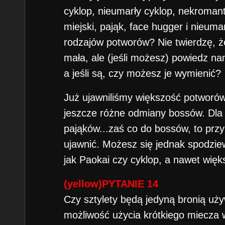
cyklop, nieumarły cyklop, nekromanta
miejski, pająk, face hugger i nieumar
rodzajów potworów? Nie twierdzę, ż
mała, ale (jeśli możesz) powiedz na
a jeśli są, czy możesz je wymienić?
Już ujawniliśmy większość potworów
jeszcze różne odmiany bossów. Dla p
pająków...zaś co do bossów, to przy
ujawnić. Możesz się jednak spodzie
jak Paokai czy cyklop, a nawet więk
(yellow)PYTANIE 14
Czy sztylety będą jedyną bronią uż
możliwość użycia krótkiego miecza w 