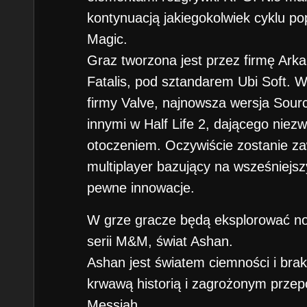
kontynuacją jakiegokolwiek cyklu pop
Magic.
Graz tworzona jest przez firmę Arka
Fatalis, pod sztandarem Ubi Soft. W
firmy Valve, najnowsza wersja Sou
innymi w Half Life 2, dającego niezw
otoczeniem. Oczywiście zostanie zaw
multiplayer bazujący na wsześniejs
pewne innowacje.
W grze gracze będą eksplorować no
serii M&M, świat Ashan.
Ashan jest światem ciemności i br
krwawą historią i zagrożonym przep
Messiah.