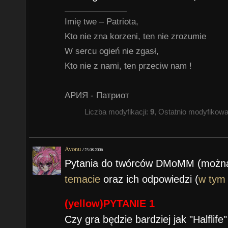
Imię twe – Patriota,
Kto nie zna korzeni, ten nie zrozumie
W sercu ogień nie zgasł,
Kto nie z nami, ten przeciw nam !
АРИЯ - Патриот
Liczba modyfikacji:
9
, Ostatnio modyfikow
Avonu
/
23.08.2006
Pytania do twórców DMoMM (można 
temacie
oraz ich odpowiedzi (
w tym
(yellow)PYTANIE 1
Czy gra będzie bardziej jak "Halfli