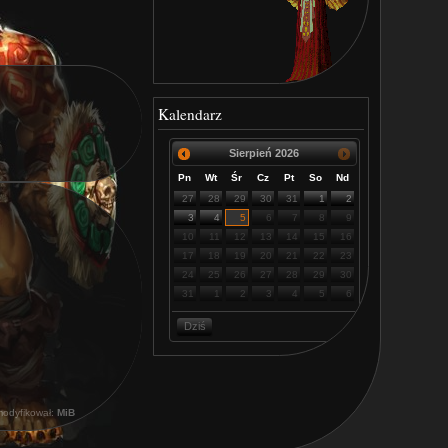
Kalendarz
Sierpień
2026
Pn
Wt
Śr
Cz
Pt
So
Nd
27
28
29
30
31
1
2
3
4
5
6
7
8
9
10
11
12
13
14
15
16
17
18
19
20
21
22
23
24
25
26
27
28
29
30
31
1
2
3
4
5
6
Dziś
modyfikował:
MiB