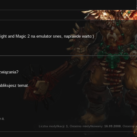
ight and Magic 2 na emulator snes, naprawde warto:)
ozwiązania?
blikujesz temat.
 it.
Liczba modyfikacji:
1
, Ostatnio modyfikowany:
16.09.2008
, Ostatnio 