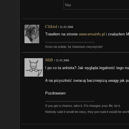
Nie
Cliford
/
21.03.2008
Trawiłem na stronie
www.emuinfo.pl
i znalazłem M
Krew sie poleje, by Imperium zwyciężyło!
MiB
/
21.03.2008
I po co ta ankieta? Jak wygląda legalność tego r
A na przyszłość zwracaj baczniejszą uwagę jak pu
Pozdrawiam
If you get a chance, take it. If it changes your life, let it.
Nobody said it would be easy, they just said it would be worth