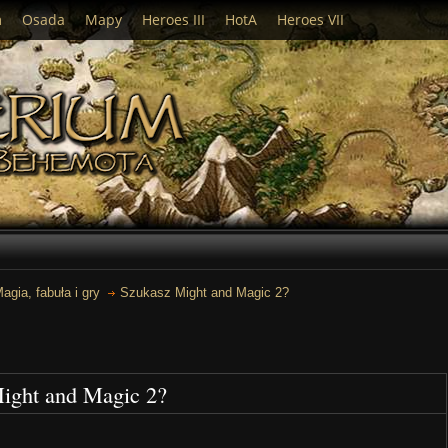
m
Osada
Mapy
Heroes III
HotA
Heroes VII
agia, fabuła i gry
Szukasz Might and Magic 2?
Might and Magic 2?