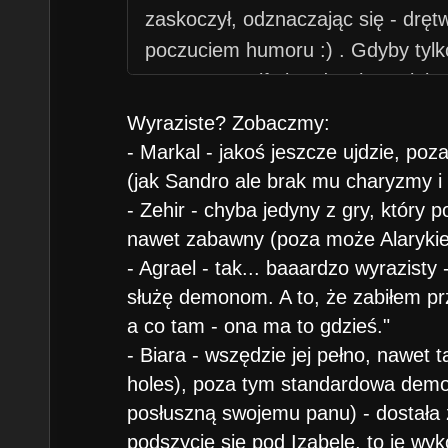
zaskoczył, odznaczając się - drę
poczuciem humoru :) . Gdyby tylk
patetyczne elfy i nudnych w większ
Wyraziste? Zobaczmy:
- Markal - jakoś jeszcze ujdzie, p
(jak Sandro ale brak mu charyzmy i in
- Zehir - chyba jedyny z gry, który 
nawet zabawny (poza może Alaryki
- Agrael - tak... baaardzo wyrazisty 
służę demonom. A to, że zabiłem p
a co tam - ona ma to gdzieś."
- Biara - wszędzie jej pełno, nawet 
holes), poza tym standardowa demon
posłuszną swojemu panu) - dostała 
podszycie się pod Izabelę, to je wyk