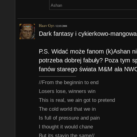
Ashan
Haav Gyr
/
12.03.2008
Dark fantasy i cykierkowo-mangowa 
P.S. Widać może fanom (k)Ashan nie
potrzeba dobrej fabuły? Poza tym sp
fanów starego świata M&M ala NWC 
//From the beginnin to end
Losers lose, winners win
This is real, we ain got to pretend
The cold world that we in
Is full of pressure and pain
I thought it would chane
But its stayin the same//