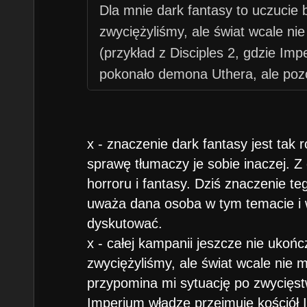
Dla mnie dark fantasy to uczucie 
zwyciężyliśmy, ale świat wcale ni
(przykład z Disciples 2, gdzie Im
pokonało demona Uthera, ale pozo
władcy), gdzie mamy do wyboru mni
mamy w HV? Podstawka i Kuźnia k
(czyli "konkluzja w następnym odc
x - znaczenie dark fantasy jest tak
endem (nowy król i królowa, wszysc
sprawę tłumaczy je sobie inaczej. Z d
główny zły pokonany). Dużo szkod
horroru i fantasy. Dziś znaczenie te
Beletha, niczym Archibalda w out
uważa dana osoba w tym temacie i 
podziękował bohaterom za uratowa
dyskutować.
x - całej kampanii jeszcze nie ukońc
niego (oczywiście ze sporej odległ
zwyciężyliśmy, ale świat wcale nie 
coś tam o Mrocznym Mesjaszu?
przypomina mi sytuację po zwycięst
Imperium władzę przejmuje kościół I