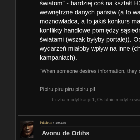
światom" - bardziej coś na kształt 
wewnętrzne danych państw (a to wal
możnowładca, a to jakiś konkurs m
konflikty handlowe pomiędzy sąsie
światami (wszak byłyby portale)). O
wydarzeń miałoby wpływ na inne (c
kampaniach).
"When someone desires information, they 
Pipiru piru piru pipiru pi!
Liczba modyfikacji:
1
, Ostatnio modyfikow
Fristron
/
12.03.2008
Avonu de Odihs