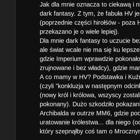
Jak dla mnie oznacza to ciekawą i n
dark fantasy. Z tym, że fabuła HV je
(poprzednie części hirołśów - poza 
przekazano je o wiele lepiej).
Dla mnie dark fantasy to uczucie be
ale świat wcale nie ma się ku lepsze
gdzie Imperium wprawdzie pokonało
zrujnowane i bez władcy), gdzie mam
A co mamy w HV? Podstawka i Kuźni
(czyli "konkluzja w następnym odci
(nowy król i królowa, wszyscy zostali
pokonany). Dużo szkodziło pokazan
Archibalda w outrze MM6, gdzie po
uratowanie królestwa... dla niego (o
który szepnąłby coś tam o Mroczn