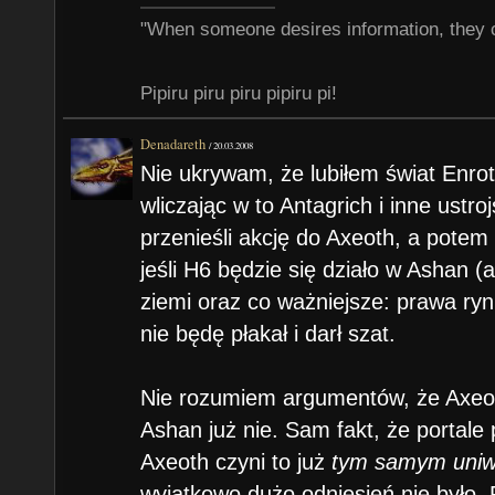
"When someone desires information, they 
Pipiru piru piru pipiru pi!
Denadareth
/
20.03.2008
Nie ukrywam, że lubiłem świat Enrot
wliczając w to Antagrich i inne ustroj
przenieśli akcję do Axeoth, a potem
jeśli H6 będzie się działo w Ashan (a
ziemi oraz co ważniejsze: prawa ryn
nie będę płakał i darł szat.
Nie rozumiem argumentów, że Axeot
Ashan już nie. Sam fakt, że portale 
Axeoth czyni to już
tym samym uni
wyjątkowo dużo odniesień nie było.