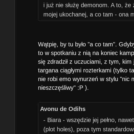
i już nie służę demonom. A to, że
mojej ukochanej, a co tam - ona m
Wątpię, by tu było "a co tam". Gdyb
to w spotkaniu z nią na koniec kam
się zdradził z uczuciami, z tym, kim j
targana ciągłymi rozterkami (tylko ta
nie robi emo wynurzeń w stylu "nic m
nieszczęśliwy" :P ).
Avonu de Odihs
- Biara - wszędzie jej pełno, nawe
(plot holes), poza tym standardow