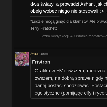
dwa światy, a prowadzi Ashan, jakic
obelg wobec niego nie stosowali :> .
"Ludzie mogą ginąć dla kłamstw. Ale prawda
Terry Pratchett
Liczba modyfikacji:
4
, Ostatnio modyfikow
Avonu
/
12.03.2008
Fristron
Grafika w HV i owszem, mroczna ni
owszem, na dobrą sprawę nigdy n
danej postaci spodziewać. Postac
egoistyczne (pomijając elfy i rycerz
wiadomo, jak się zachowają w okre