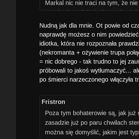
Markal nic nie traci na tym, że ni
Sandro (co miało być co najwyże
do lisza z H1-4). Za to staje się p
Nudną jak dla mnie. Ot powie od cza
tajemniczą i zagadkową.
naprawdę możesz o nim powiedzieć? 
idiotka, która nie rozpoznała prawdz
(nekromanta + ożywienie trupa połą
= nic dobrego - tak trudno to jej z
próbowali to jakoś wytłumaczyć... al
po śmierci narzeczonego włączyła tr
Fristron
Poza tym bohaterowie są, jak już 
zasadzie już po paru chwilach st
można się domyślić, jakim jest ty