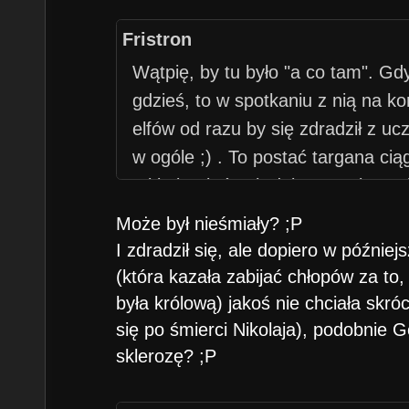
Fristron
Wątpię, by tu było "a co tam". G
gdzieś, to w spotkaniu z nią na 
elfów od razu by się zdradził z ucz
w ogóle ;) . To postać targana cią
takimi, o których daje sygnały, a
stylu "nic mi się nie układa, jestem
Może był nieśmiały? ;P
I zdradził się, ale dopiero w późniejs
(która kazała zabijać chłopów za to, 
była królową) jakoś nie chciała skró
się po śmierci Nikolaja), podobnie G
sklerozę? ;P