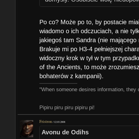
wszystkiego na tacy.
Po co? Może po to, by postacie miał
wiadomo o ich odczuciach, a nie tyl
jakiegoś tam Sandra (nie mającego 
Brakuje mi po H3-4 pełniejszej char
widoczny krok w tył w tym przypadk
of the Ancients, to może zrozumies
bohaterów z kampanii).
"When someone desires information, they 
Pipiru piru piru pipiru pi!
Fristron
/
12.03.2008
Avonu de Odihs