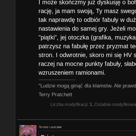
I może skończmy już dyskusję o bo
rację, ja mam swoją, Ty masz swego
tak naprawdę to odbiór fabuły w du
nastawienia do samej gry. Jeżeli mo
"piątki", jej otoczka (grafika, muzyk
patrzysz na fabułę przez pryzmat teg
stron. I odwrotnie, skoro mi się H
raczej na mocne punkty fabuły, słab
wzruszeniem ramionami.
"Ludzie mogą ginąć dla kłamstw. Ale prawda
Terry Pratchett
Liczba modyfikacji:
1
, Ostatnio modyfikow
Avonu
/
14.03.2008