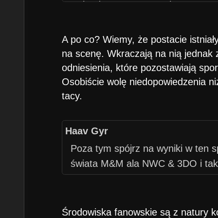
Rolanda na Kreeganach w H3:AB 
Sandra w H3:SoD, że już o opisa
nie wspomnę).
A po co? Wiemy, że postacie istniał
na scenę. Wkraczają na nią jednak 
odniesienia, które pozostawiają spo
Osobiście wolę niedopowiedzenia ni
tacy.
Haav Gyr
Poza tym spójrz na wyniki w ten 
świata M&M ala NWC & 3DO i tak j
Środowiska fanowskie są z natury ko