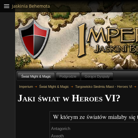
Jaskinia Behemota
Świat Might & Magic
Podgrodzie
Gorące Dysputy
Imperium
Świat Might & Magic
Targowisko Siedmiu Miast - Heroes VI
Jaki świat w Heroes VI?
W którym ze światów miałaby się 
Antagorich
Axeoth