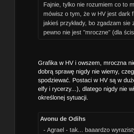
Fajnie, tylko nie rozumiem co to 
mówisz o tym, że w HV jest dark f
jakieś przykłady, bo zgadzam sie
pewno nie jest "mroczne" (dla ścis
hirołsów też nie były "dark fantasy
aspirowały).
Porównaj sobie HV do np. Discipl
Grafika w HV i owszem, mroczna nie
dostrzeżesz różnicę (nie tylko w gr
dobrą sprawę nigdy nie wiemy, czeg
spodziewać. Postaci w HV są w duże
elfy i rycerzy...), dlatego nigdy nie
określonej sytuacji.
Avonu de Odihs
- Agrael - tak... baaardzo wyrazis