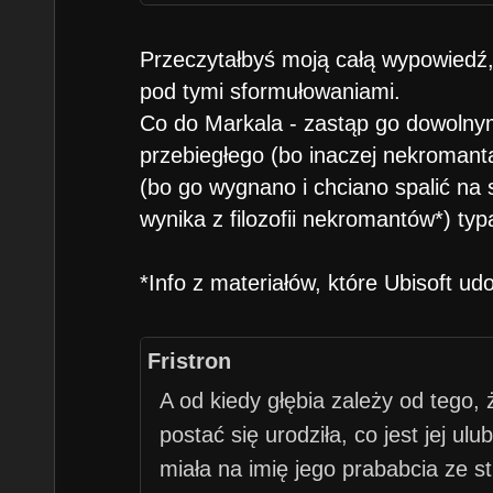
Przeczytałbyś moją całą wypowiedź,
pod tymi sformułowaniami.
Co do Markala - zastąp go dowolny
przebiegłego (bo inaczej nekromant
(bo go wygnano i chciano spalić na s
wynika z filozofii nekromantów*) typ
*Info z materiałów, które Ubisoft ud
Fristron
A od kiedy głębia zależy od tego,
postać się urodziła, co jest jej ulu
miała na imię jego prababcia ze s