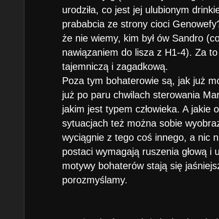
u bohaterów z kampanii).
urodziła, co jest jej ulubionym drinki
prababcia ze strony cioci Genowefy? 
że nie wiemy, kim był ów Sandro (c
nawiązaniem do lisza z H1-4). Za to 
tajemniczą i zagadkową.
Poza tym bohaterowie są, jak już mó
już po paru chwilach sterowania Ma
jakim jest typem człowieka. A jakie
sytuacjach też można sobie wyobrazić
wyciągnie z tego coś innego, a nic n
postaci wymagają ruszenia głową i 
motywy bohaterów stają się jaśniejs
porozmyślamy.