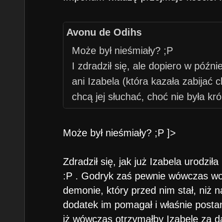
Avonu de Odihs
Może był nieśmiały? ;P
I zdradził się, ale dopiero w późnie
ani Izabela (która kazała zabijać 
chcą jej słuchać, choć nie była kró
skrócić go o głowę (choć zarzekał
Nikolaja), podobnie Godryk - cóż,
Może był nieśmiały? ;P ]>
Zdradził się, jak już Izabela urodził
:P . Godryk zaś pewnie wówczas wol
demonie, który przed nim stał, niż 
dodatek im pomagał i właśnie postan
iż wówczas otrzymałby Izabelę za 