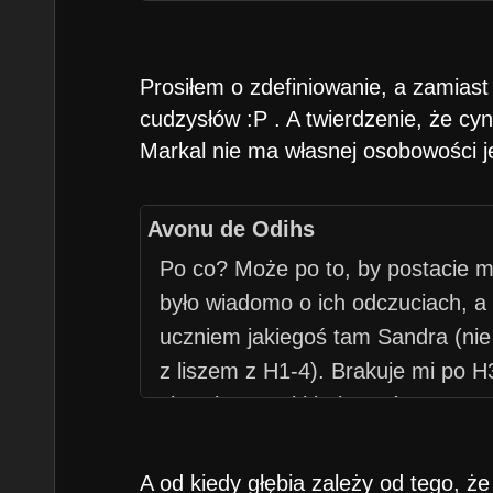
Co do Zehira, to zyskał on troch
dodatku, bo w podstawce nie miał 
Prosiłem o zdefiniowanie, a zamiast
cudzysłów :P . A twierdzenie, że cyn
Markal nie ma własnej osobowości j
Avonu de Odihs
Po co? Może po to, by postacie mi
było wiadomo o ich odczuciach, a n
uczniem jakiegoś tam Sandra (ni
z liszem z H1-4). Brakuje mi po H3
charakterystyki bohaterów. HV to 
tym przypadku (zagraj przy okazji
Ancients, to może zrozumiesz cze
A od kiedy głębia zależy od tego, ż