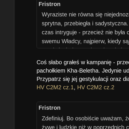
Fristron
Wyraziste nie równa się niejednoz
sprytna, przebiegła i sadystyczna
czas intryguje - przecież nie była
swemu Władcy, najpierw, kiedy sąd
przejąć władzę w Sheogh to była z
kiedy priorytety naszego Romea ok
Coś słabo grałeś w kampanię - przec
do poprzedniego władcy.
pachołkiem Kha-Beletha. Jedynie ud
Przypatrz się jej gestykulacji oraz d
HV C2M2 cz.1
,
HV C2M2 cz.2
Fristron
Zdefiniuj. Bo osobiście uważam, że
żywe i ludzkie niż w poprzednich 