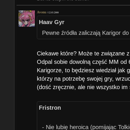
Avonu
/
12.03.2008
Haav Gyr
Pewne źródła zaliczają Karigor d
Ciekawe które? Może te związane
Odpal sobie dowolną część MM od 6 
Karigorze, to będziesz wiedział jak go
którzy na potrzebę swojej gry, wrzu
(dość zręcznie, ale nie wszystko im 
Fristron
- Nie lubię heroica (pomijając Tolk