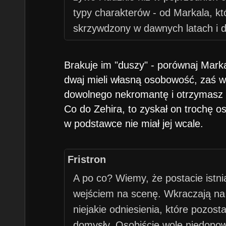
typy charakterów - od Markala, któ
skrzywdzony w dawnych latach i d
(przypomina mi osobiście Hitlera)
Zehira (takich lekkoduchów dość 
Brakuje im "duszy" - porównaj Mark
nieszczęśliwie zakochanego, ale n
dwaj mieli własną osobowość, zaś 
Agraela.
dowolnego nekromantę i otrzymasz 
Co do Zehira, to zyskał on trochę 
w podstawce nie miał jej wcale.
Fristron
A po co? Wiemy, że postacie istnia
wejściem na scenę. Wkraczają na
niejakie odniesienia, które pozost
domysły. Osobiście wolę niedopow