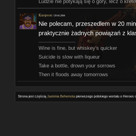
Ludzie nie potykają się o góry, lecz o kreto
Knopson
/
29.04.2008
Nie polecam, przeszedlem w 20 minut
praktycznie żadnych powiązań z kla
Wine is fine, but whiskey's quicker
Suicide is slow with liqueur
Take a bottle, drown your sorrows
Then it floods away tomorrows
Strona jest częścią
Jaskinia Behemota
pierwszego polskiego wortalu o Heroes o