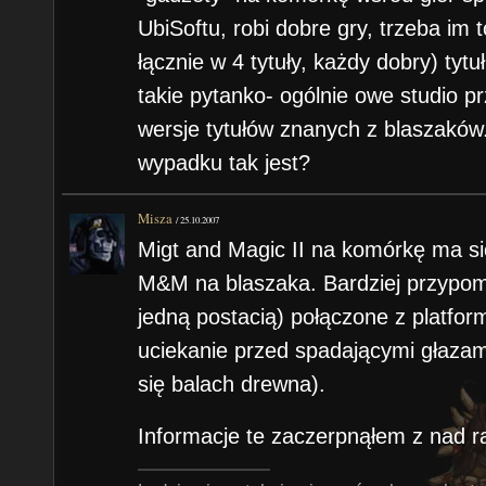
UbiSoftu, robi dobre gry, trzeba im
łącznie w 4 tytuły, każdy dobry) tytuł
takie pytanko- ogólnie owe studio 
wersje tytułów znanych z blaszaków.
wypadku tak jest?
Misza
/
25.10.2007
Migt and Magic II na komórkę ma s
M&M na blaszaka. Bardziej przypomi
jedną postacią) połączone z platfo
uciekanie przed spadającymi głazam
się balach drewna).
Informacje te zaczerpnąłem z nad r