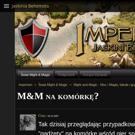
Jaskinia Behemota
Świat Might & Magic
Podgrodzie
Gorące Dysputy
Imperium
Świat Might & Magic
Might and Magic - Moc i Magia, fabuła i gr
M&M na komórkę?
Crux
/
20.10.2007
Tak dzisiaj przeglądając przypadk
"gadżety" na komórkę wśród gier sp