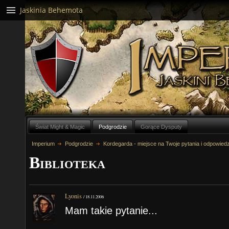
Jaskinia Behemota
Świat Might & Magic
Podgrodzie
Gorące Dysputy
Imperium
Podgrodzie
Kordegarda - miejsce na Twoje pytania i odpowiedz
Biblioteka
Lyonis
/
18.11.2006
Mam takie pytanie...