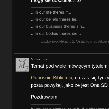
mogę się doszukać? :o
...In our life theres if...
...In our beliefs theres lie...
...In our business theres sin...
...In our bodies theres die...
Liczba modyfikacji:
1
, Ostatnio modyfikow
MiB
/
18.11.2006
Temat pod wiele mówiącym tytułem -
Odnośnie Biblioteki
, co zaś się tycz
posta powyżej, jako że jest Ona SD
Pozdrawiam