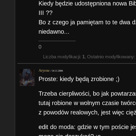
Kiedy będzie udostępniona nowa Bibl
III ??
Bo z czego ja pamiętam to te dwa dz
niedawno...
0
Liczba modyfikacji:
1
, Ostatnio modyfikowany
Aryene
/
18.11.2006
Proste: kiedy będą zrobione ;)
Trzeba cierpliwości, bo jak powtarza
tutaj robione w wolnym czasie twórc
z powodów realowych, jest więc cięż
edit do moda: gdzie w tym poście jes