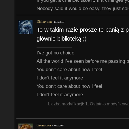
If you get a chance, take it. If it changes your
Nobody said it would be easy, they just said
Dirhavana
/
10.02.2007
To w takim razie prosze tę panią z p
głównie biblioteką ;)
I've got no choice
All the world I've seen before me passing 
You don't care about how I feel
I don't feel it anymore
You don't care about how I feel
I don't feel it anymore
Liczba modyfikacji:
1
, Ostatnio modyfikow
Grenadier
/
10.02.2007