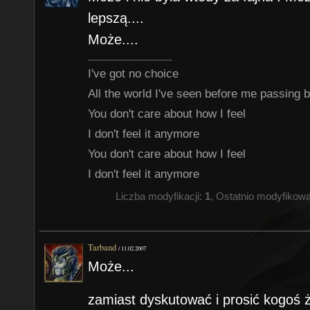
lepszą....
Może....
I've got no choice
All the world I've seen before me passing 
You don't care about how I feel
I don't feel it anymore
You don't care about how I feel
I don't feel it anymore
Liczba modyfikacji:
1
, Ostatnio modyfikow
Tarband
/
11.02.2007
Może...
zamiast dyskutować i prosić kogoś że