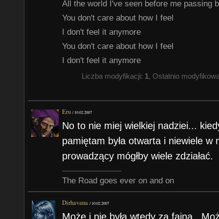
All the world I've seen before me passing 
You don't care about how I feel
I don't feel it anymore
You don't care about how I feel
I don't feel it anymore
Liczba modyfikacji:
1
, Ostatnio modyfikow
Eru
/
10.02.2007
No to nie miej wielkiej nadziei... kie
pamiętam była otwarta i niewiele w n
prowadzący mógłby wiele zdziałać.
The Road goes ever on and on
Dirhavana
/
10.02.2007
Może i nie była wtedy za fajna . Mo