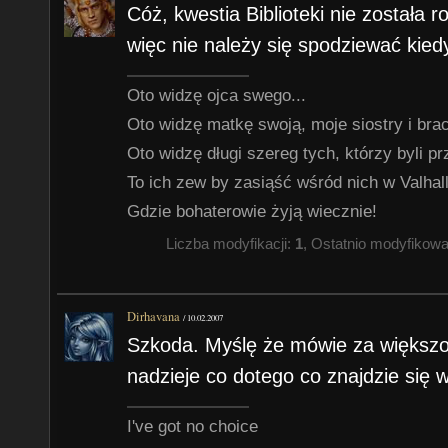
Cóż, kwestia Biblioteki nie została r
więc nie należy się spodziewać kied
Oto widzę ojca swego...
Oto widzę matkę swoją, moje siostry i braci
Oto widzę długi szereg tych, którzy byli p
To ich zew by zasiąść wśród nich w Valhalli
Gdzie bohaterowie żyją wiecznie!
Liczba modyfikacji:
1
, Ostatnio modyfikow
Dirhavana
/
10.02.2007
Szkoda. Myślę że mówie za większ
nadzieje co dotego co znajdzie się w
I've got no choice