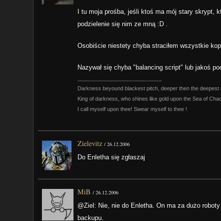
I tu moja prośba, jeśli ktoś ma mój stary skrypt,
podzielenie się nim ze mną :D .
Osobiście niestety chyba straciłem wszystkie kop
Nazywał się chyba "balancing script" lub jakoś po
Darkness beyound blackest pitch, deeper then the deepest 
King of darkness, who shines like gold upon the Sea of Cha
I call myself upon thee! Swear myself to thee !
Zielevitz
/
26.12.2006
Do Enletha się zgłaszaj
MiB
/
26.12.2006
@Ziel: Nie, nie do Enletha. On ma za dużo roboty 
backupu.