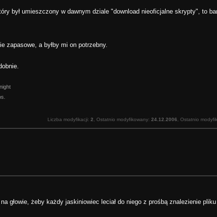
 który był umieszczony w dawnym dziale "download nieoficjalne skrypty", to ba
ie zapasowe, a byłby mi on potrzebny.
dobnie.
night
os.
Liczba modyfikacji:
2
, Ostatnio modyfikowany:
24.12.2006
, Ostatnio modyfi
na głowie, żeby każdy jaskiniowiec leciał do niego z prośbą znalezienie plik