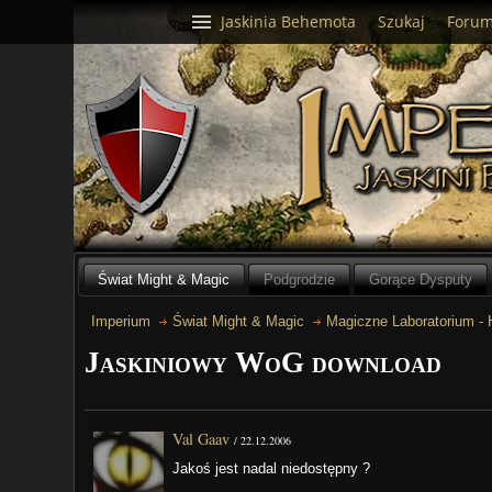
Jaskinia Behemota
Szukaj
Foru
Świat Might & Magic
Podgrodzie
Gorące Dysputy
Imperium
Świat Might & Magic
Magiczne Laboratorium -
Jaskiniowy WoG download
Val Gaav
/
22.12.2006
Jakoś jest nadal niedostępny ?