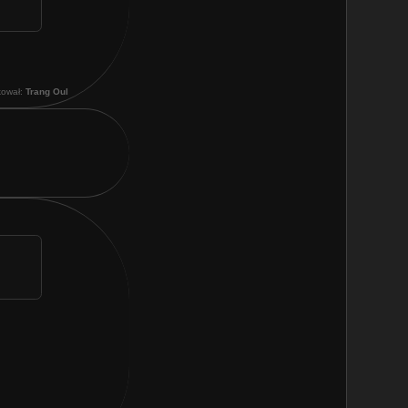
kował:
Trang Oul