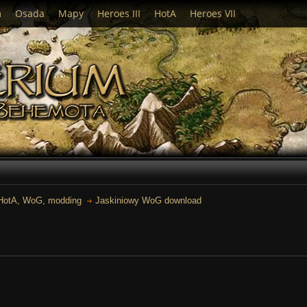
m
Osada
Mapy
Heroes III
HotA
Heroes VII
 HotA, WoG, modding
Jaskiniowy WoG download