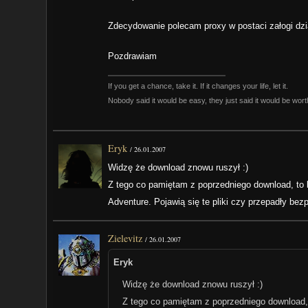
Zdecydowanie polecam proxy w postaci załogi dz
Pozdrawiam
If you get a chance, take it. If it changes your life, let it.
Nobody said it would be easy, they just said it would be worth
Eryk
/
26.01.2007
Widzę że download znowu ruszył :)
Z tego co pamiętam z poprzedniego download, to br
Adventure. Pojawią się te pliki czy przepadły bez
Zielevitz
/
26.01.2007
Eryk
Widzę że download znowu ruszył :)
Z tego co pamiętam z poprzedniego download, t