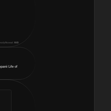
modyfikował:
MiB
anii Life of