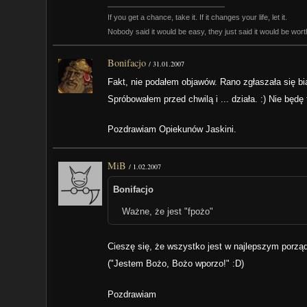
If you get a chance, take it. If it changes your life, let it.
Nobody said it would be easy, they just said it would be worth
Bonifacjo
/
31.01.2007
Fakt, nie podałem objawów. Rano zgłaszała się biał
Spróbowałem przed chwilą i ... działa. :) Nie będę
Pozdrawiam Opiekunów Jaskini.
MiB
/
1.02.2007
Bonifacjo
Ważne, że jest "fpożo"
Cieszę się, że wszystko jest w najlepszym porząd
("Jestem Bożo, Bożo wporzo!" :D)
Pozdrawiam