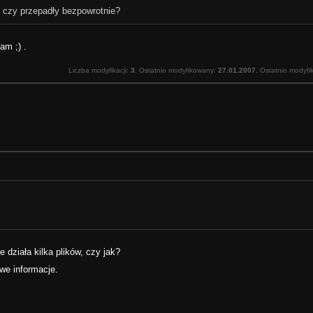
ki czy przepadły bezpowrotnie?
am ;) .
Liczba modyfikacji:
3
, Ostatnio modyfikowany:
27.01.2007
, Ostatnio modyfi
 działa kilka plików, czy jak?
we informacje.