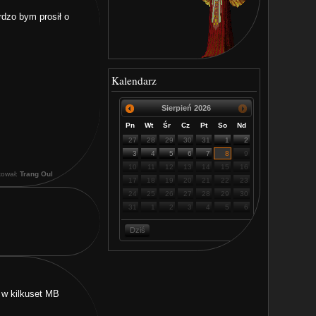
rdzo bym prosił o
Kalendarz
Sierpień
2026
Pn
Wt
Śr
Cz
Pt
So
Nd
27
28
29
30
31
1
2
3
4
5
6
7
8
9
10
11
12
13
14
15
16
kował:
Trang Oul
17
18
19
20
21
22
23
24
25
26
27
28
29
30
31
1
2
3
4
5
6
Dziś
u w kilkuset MB