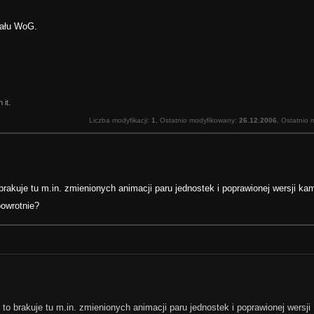
iału WoG.
 it.
Liczba modyfikacji:
1
, Ostatnio modyfikowany:
26.12.2006
, Ostatnio 
akuje tu m.in. zmienionych animacji paru jednostek i poprawionej wersji kamp
powrotnie?
o brakuje tu m.in. zmienionych animacji paru jednostek i poprawionej wersji