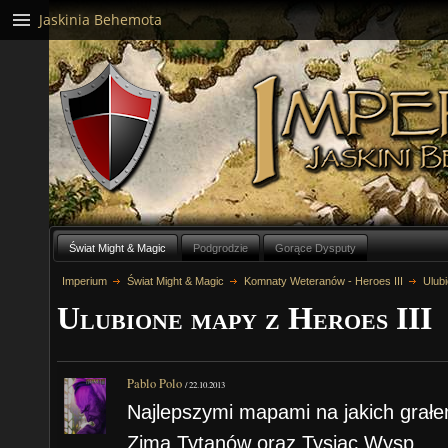
Jaskinia Behemota
Świat Might & Magic
Podgrodzie
Gorące Dysputy
Imperium
Świat Might & Magic
Komnaty Weteranów - Heroes III
Ulubi
Ulubione mapy z Heroes III
Pablo Polo
/
22.10.2013
Najlepszymi mapami na jakich grałe
Zima Tytanów oraz Tysiąc Wysp.