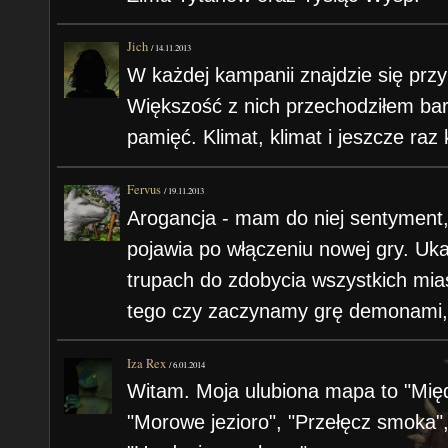
Jich
/
14.11.2013
W każdej kampanii znajdzie się prz
Większość z nich przechodziłem bar
pamięć. Klimat, klimat i jeszcze raz 
Fervus
/
19.11.2013
Arogancja - mam do niej sentyment,
pojawia po włączeniu nowej gry. Ukaz
trupach do zdobycia wszystkich mias
tego czy zaczynamy grę demonami,
Iza Rex
/
6.01.2014
Witam. Moja ulubiona mapa to "Mię
"Morowe jezioro", "Przełęcz smoka", 