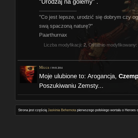
"Urodzaj na golemy" .
"Co jest lepsze, urodzić się dobrym czy
swą spaczoną naturę?"
Paarthurnax
Liczba modyfikacji:
2
, Ostatnio modyfikowany
Micca
/
19.01.2014
Moje ulubione to: Arogancja,
Czempi
Poszukiwaniu Zemsty...
Strona jest częścią
Jaskinia Behemota
pierwszego polskiego wortalu o Heroes o