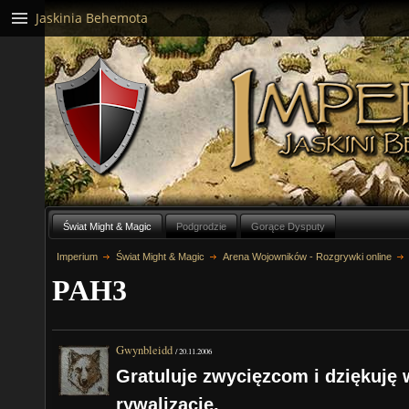
Jaskinia Behemota
Świat Might & Magic
Podgrodzie
Gorące Dysputy
Imperium
Świat Might & Magic
Arena Wojowników - Rozgrywki online
PAH3
Gwynbleidd
/
20.11.2006
Gratuluje zwycięzcom i dziękuję
rywalizację.