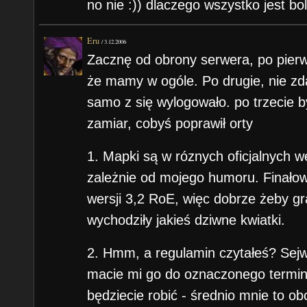
no nie :)) dlaczego wszystko jest bo
Eru
/
3.12.2006
Zacznę od obrony serwera, po pierws
że mamy w ogóle. Po drugie, nie zd
samo z się wylogowało. po trzecie 
zamiar, cobyś poprawił orty
1. Mapki są w róznych oficjalnych w
zależnie od mojego humoru. Finało
wersji 3,2 RoE, więc dobrze żeby grac
wychodziły jakieś dziwne kwiatki.
2. Hmm, a regulamin czytałeś? Sejw
macie mi go do oznaczonego termin
będziecie robić - średnio mnie to ob