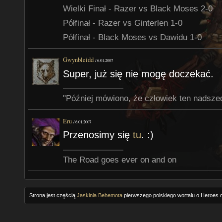
Wielki Finał - Razer vs Black Moses 2-0
Półfinał - Razer vs Ginterlen 1-0
Półfinał - Black Moses vs Dawidu 1-0
Gwynbleidd
/
6.01.2007
Super, już się nie mogę doczekać.
"Później mówiono, że człowiek ten nadsze
Eru
/
6.01.2007
Przenosimy się
tu
. :)
The Road goes ever on and on
Strona jest częścią
Jaskinia Behemota
pierwszego polskiego wortalu o Heroes o