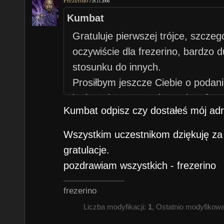
Frezerino
/
28.11.2006
Kumbat
Gratuluje pierwszej trójce, szczeg
oczywiście dla frezerino, bardzo
stosunku do innych.
Prosiłbym jeszcze Ciebie o podan
być wysłana nagroda tutaj na for
Kumbat odpisz czy dostałeś mój adr
(ciężko mi było znaleźć Twoje gg 
jednak podałeś).
Wszystkim uczestnikom dziękuję za r
gratulacje.
pozdrawiam wszystkich - frezerino
frezerino
Liczba modyfikacji:
1
, Ostatnio modyfikow