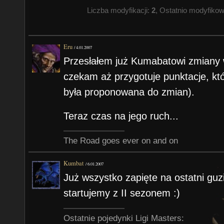
Liczba modyfikacji:
2
, Ostatnio modyfiko
Eru
/
4.01.2007
Przesłałem już Kumabatowi zmiany w 
czekam aż przygotuje punktacje, któr
była proponowana do zmian).
Teraz czas na jego ruch...
The Road goes ever on and on
Kumbat
/
6.01.2007
Już wszystko zapięte na ostatni guzi
startujemy z II sezonem :)
Ostatnie pojedynki Ligi Masters: