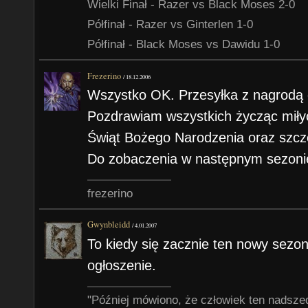
Wielki Finał - Razer vs Black Moses 2-0
Półfinał - Razer vs Ginterlen 1-0
Półfinał - Black Moses vs Dawidu 1-0
Frezerino
/
18.12.2006
Wszystko OK. Przesyłka z nagrodą 
Pozdrawiam wszystkich życząc miły
Świąt Bożego Narodzenia oraz szc
Do zobaczenia w następnym sezoni
frezerino
Gwynbleidd
/
4.01.2007
To kiedy się zacznie ten nowy sezon?
ogłoszenie.
"Później mówiono, że człowiek ten nadsze