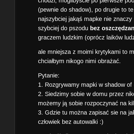
chodzi, moglibyście po pierwsze podać
(pewnie do shadow), po drugie to te
najszybciej jakąś mapke nie znaczy 
szybciej do pszodu
bez oszczędzan
graczem ludzkim (oprócz laików lud
ale mniejsza z moimi krytykami to m
chciałbym nikogo nimi obrażać.
Pytanie:
1. Rozgrywamy mapki w shadow of 
2. Siedzimy sobie w domu przez niko
możemy ją sobie rozpoczynać na ki
3. Gdzie tu można zapisać sie na jak
człowiek bez autowalki :)