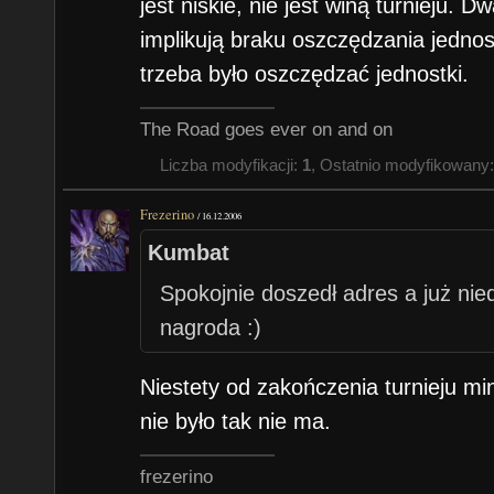
jest niskie, nie jest winą turnieju. 
implikują braku oszczędzania jedno
trzeba było oszczędzać jednostki.
The Road goes ever on and on
Liczba modyfikacji:
1
, Ostatnio modyfikowany
Frezerino
/
16.12.2006
Kumbat
Spokojnie doszedł adres a już nie
nagroda :)
Niestety od zakończenia turnieju min
nie było tak nie ma.
frezerino