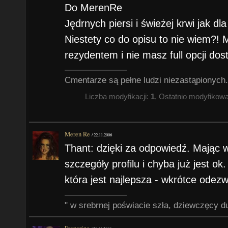
Do MerenRe
Jędrnych piersi i świeżej krwi jak dl
Niestety co do opisu to nie wiem?! M
rezydentem i nie masz full opcji do
Cmentarze są pełne ludzi niezastąpionych.
Liczba modyfikacji:
1
, Ostatnio modyfikow
Meren Re
/
22.11.2006
Thant: dzięki za odpowiedź. Mając w
szczegóły profilu i chyba już jest ok.
która jest najlepsza - wkrótce ode
" w srebrnej poświacie szła, dziewczęcy du