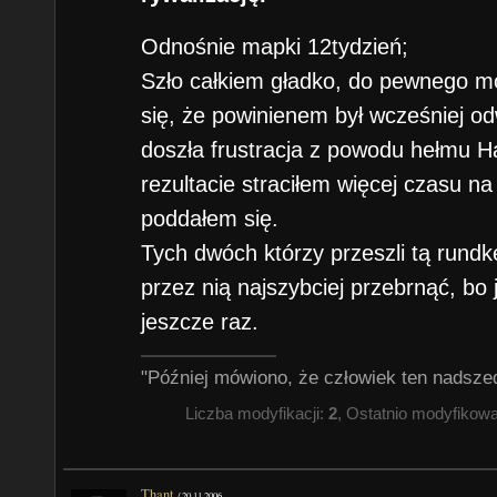
Odnośnie mapki 12tydzień;
Szło całkiem gładko, do pewnego 
się, że powinienem był wcześniej od
doszła frustracja z powodu hełmu H
rezultacie straciłem więcej czasu na
poddałem się.
Tych dwóch którzy przeszli tą rundk
przez nią najszybciej przebrnąć, bo
jeszcze raz.
"Później mówiono, że człowiek ten nadsze
Liczba modyfikacji:
2
, Ostatnio modyfikow
Thant
/
20.11.2006