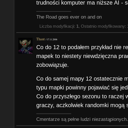
trudności komputer ma niższe AI - sł
The Road goes ever on and on
Liczba modyfikacji:
1
, Ostatnio modyfikowany:
Thant
/
17.11.2006
Co do 12 to podałem przykład nie r
mapek to niestety niewdzięczna prac
zobowiązuje.
Co do samej mapy 12 ostatecznie 
typu mapki powinny pojawiać się je
Co do przyszłego sezonu to raczej
graczy, aczkolwiek randomki mogą 
Cmentarze są pełne ludzi niezastąpionych.