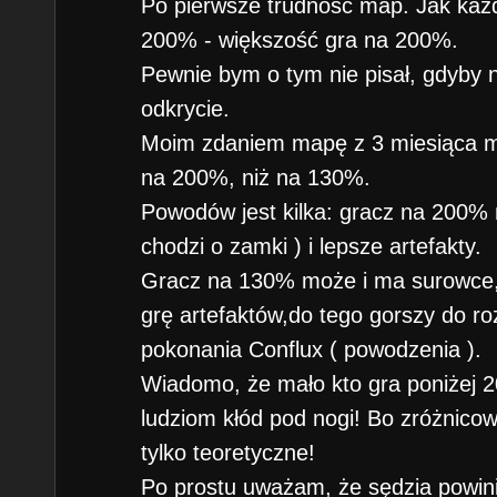
Po pierwsze trudność map. Jak każd
200% - większość gra na 200%.
Pewnie bym o tym nie pisał, gdyby
odkrycie.
Moim zdaniem mapę z 3 miesiąca mo
na 200%, niż na 130%.
Powodów jest kilka: gracz na 200%
chodzi o zamki ) i lepsze artefakty.
Gracz na 130% może i ma surowce, 
grę artefaktów,do tego gorszy do 
pokonania Conflux ( powodzenia ).
Wiadomo, że mało kto gra poniżej 2
ludziom kłód pod nogi! Bo zróżnicow
tylko teoretyczne!
Po prostu uważam, że sędzia powin