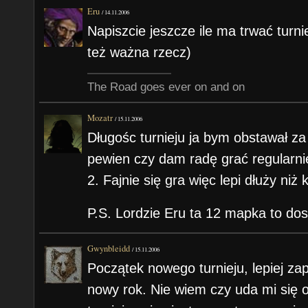
Eru
/
14.11.2006
Napiszcie jeszcze ile ma trwać turni
też ważna rzecz)
The Road goes ever on and on
Mozatr
/
15.11.2006
Długośc turnieju ja bym obstawał z
pewien czy dam radę grać regularnie,
2. Fajnie się gra więc lepi dłuży niż 
P.S. Lordzie Eru ta 12 mapka to do
Gwynbleidd
/
15.11.2006
Początek nowego turnieju, lepiej 
nowy rok. Nie wiem czy uda mi się 