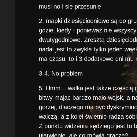
musi no i się przesunie
2. mapki dziesięciodniowe są do gr
gdzie, kiedy - ponieważ nie wszysc
dwutygodniowe. Zresztą dziesięciod
nadal jest to zwykle tylko jeden wee
ma czasu, to i 3 dodatkowe dni mu
3-4. No problem
5. Hmm... walka jest także częścią gr
bitwy mając bardzo mało wojsk, a na
gorzej, dlaczego ma być dyskrymin
walczą, a z kolei świetnie radza so
Z punktu widzenia sędziego jest to 
ułatwienie, ale co mówią gracze?