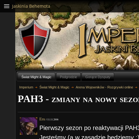
Jaskinia Behemota
Świat Might & Magic
Podgrodzie
Gorące Dysputy
Imperium
Świat Might & Magic
Arena Wojowników - Rozgrywki online
PAH3 - zmiany na nowy sezo
Eru
/
11.11.2006
Pierwszy sezon po reaktywacji PAH3 
Jesteśmy (a w zasadzie będziemy ;))