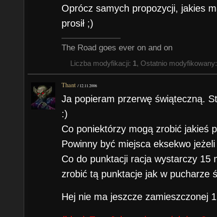
Oprócz samych propozycji, jakies 
prosił ;)
The Road goes ever on and on
Liczba modyfikacji:
1
, Ostatnio modyfikowany
Thant
/
12.11.2006
Ja popieram przerwę świąteczną. Sta
:)
Co poniektórzy mogą zrobić jakieś 
Powinny być miejsca eksekwo jeżeli 
Co do punktacji racja wystarczy 15
zrobić tą punktacje jak w pucharze
Hej nie ma jeszcze zamieszczonej 1