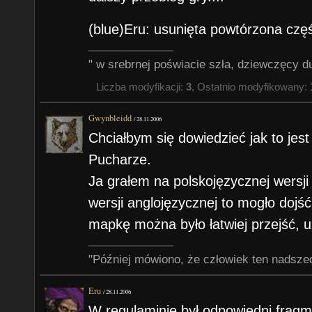
(blue)Eru: usunięta powtórzona częś
" w srebrnej poświacie szła, dziewczęcy du
Liczba modyfikacji:
3
, Ostatnio modyfikowany:
Gwynbleidd
/
28.11.2006
Chciałbym się dowiedzieć jak to jes
Pucharze.
Ja grałem na polskojęzycznej wersji 
wersji anglojęzycznej to mogło dojść
mapkę można było łatwiej przejść, u
"Później mówiono, że człowiek ten nadsze
Eru
/
28.11.2006
W regulaminie był odpowiedni fragm