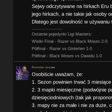
Sejwy odczytywane na hirkach Eru b
jego hirkach, a nie takie jak osoby o
Dlatego jest dowolność w używaniu t
Ostatnie pojedynki Ligi Masters:
Wielki Finał - Razer vs Black Moses 2-0
Półfinał - Razer vs Ginterlen 1-0
Półfinał - Black Moses vs Dawidu 1-0
Frezerino
/
25.12.2006
Osobiście uważam, że:
1. Sezon powinien trwać 3 miesiące 
2. 3 mapki miesięczne (podwójnie p
dziesięciodniowych (tak jak propon
3. mapy nie za małe i nie za duże, c