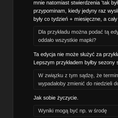
Mapki 1 miesięczna i 2 dwutygodni
mnie natomiast stwierdzenia 'tak był
czyli 3 mapki na miesiąc.
przypominam, kiedy jedyny raz wys
były co tydzień + miesięczne, a cały
Dla przykładu można podać tą edyc
oddało wszystkie mapki?
Ta edycja nie może służyć za przykła
Lepszym przykładem byłby sezony s
W związku z tym sądzę, że termi
wypadałoby zmienić do niedzieli d
Jak sobie życzycie.
Wyniki mogą być np. w środę