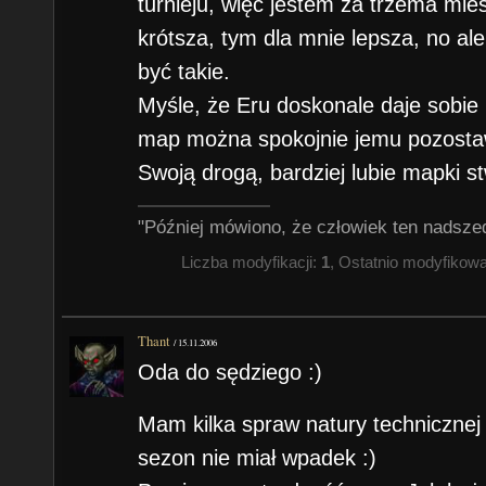
turnieju, więc jestem za trzema mie
krótsza, tym dla mnie lepsza, no al
być takie.
Myśle, że Eru doskonale daje sobie r
map można spokojnie jemu pozosta
Swoją drogą, bardziej lubie mapki s
"Później mówiono, że człowiek ten nadsze
Liczba modyfikacji:
1
, Ostatnio modyfikow
Thant
/
15.11.2006
Oda do sędziego :)
Mam kilka spraw natury technicznej
sezon nie miał wpadek :)