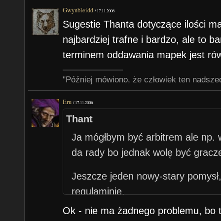
Gwynbleidd
/
17.11.2006
Sugestie Thanta dotyczące ilości m
najbardziej trafne i bardzo, ale to 
terminem oddawania mapek jest rów
"Później mówiono, że człowiek ten nadsze
Eru
/
17.11.2006
Thant
Ja mógłbym być arbitrem ale np. 
da rady bo jednak wolę być gracz
Jeszcze jeden nowy-stary pomysł
regulaminie.
Sezon 3 miesiące może być.
Ok - nie ma żadnego problemu, bo t