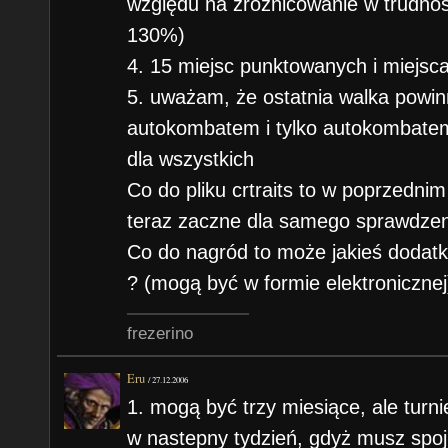
względu na zróżnicowanie w trudnoś
130%)
4. 15 miejsc punktowanych i miejsc
5. uważam, że ostatnia walka powi
autokombatem i tylko autokombate
dla wszystkich
Co do pliku crtraits to w poprzedni
teraz zaczne dla samego sprawdzen
Co do nagród to może jakieś dodatk
? (mogą być w formie elektronicznej
frezerino
Eru
/
27.12.2006
1. mogą być trzy miesiące, ale turni
w nastepny tydzień, gdyż musz spoj