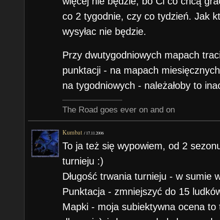
więcej nie będzie, bo Ci co chcą gra
co 2 tygodnie, czy co tydzień. Jak k
wysyłac nie będzie.
Przy dwutygodniowych mapach trac
punktacji - na mapach miesięcznych
na tygodniowych - należałoby to in
The Road goes ever on and on
Kumbat
/
17.11.2006
To ja też się wypowiem, od 2 sezon
turnieju :)
Długość trwania turnieju - w sumie 
Punktacja - zmniejszyć do 15 ludkó
Mapki - moja subiektywna ocena to ty