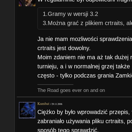
1.Gramy w wersji 3.2
3.Można grać z plikiem crtraits, al
Ja nie mam mozliwości sprawdzenia g
crtraits jest dowolny.
Moim zdaniem nie ma aż tak dużej r
turnieju, a i w normalnej grzej także
często - tylko podczas grania Zamk
The Road goes ever on and on
Kumbat
/
29.11.2006
Ciężko by było wprowadzić przepis,
zabraniało używania pliku crtraits,
sposób tego sprawdzić.