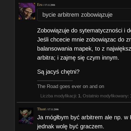
Eru
/
17.11.2006
bycie arbitrem zobowiązuje
Zobowiązuje do sytematyczności i d
Jeśli chcecie mnie zobowiązac do zn
balansowania mapek, to z największ
arbitra; i zajmę się czym innym.
Są jacyś chętni?
The Road goes ever on and on
Liczba modyfikacji:
1
, Ostatnio modyfikowany:
Thant
/
17.11.2006
Ja mógłbym być arbitrem ale np. w 
jednak wolę być graczem.