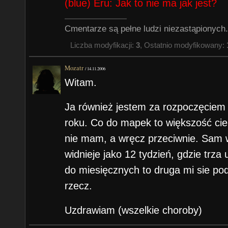
(blue) Eru: Jak to nie ma jak jest?
Cmentarze są pełne ludzi niezastąpionych.
Liczba modyfikacji:
3
, Ostatnio modyfikowany:
Mozatr
/
14.11.2006
Witam.
Ja również jestem za rozpoczęcie
roku. Co do mapek to większość ci
nie mam, a wręcz przeciwnie. Sam w
widnieje jako 12 tydzień, gdzie trza
do miesięcznych to druga mi sie podo
rzecz.
Uzdrawiam (wszelkie choroby)