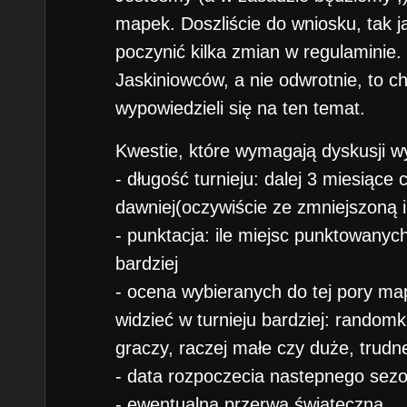
mapek. Doszliście do wniosku, tak j
poczynić kilka zmian w regulaminie. 
Jaskiniowców, a nie odwrotnie, to c
wypowiedzieli się na ten temat.
Kwestie, które wymagają dyskusji wy
- długość turnieju: dalej 3 miesiące 
dawniej(oczywiście ze zmniejszoną 
- punktacja: ile miejsc punktowanyc
bardziej
- ocena wybieranych do tej pory map
widzieć w turnieju bardziej: random
graczy, raczej małe czy duże, trudn
- data rozpoczecia nastepnego sez
- ewentualna przerwa świąteczna