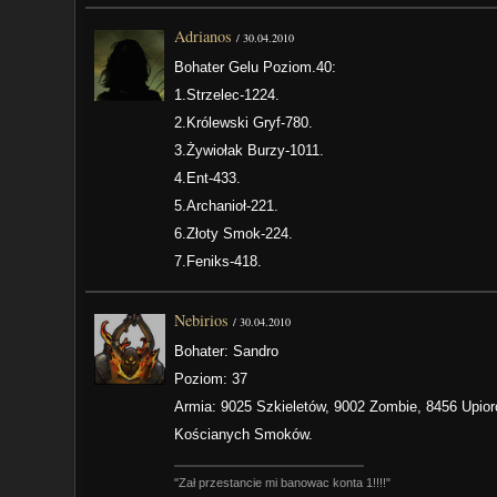
Adrianos
/
30.04.2010
Bohater Gelu Poziom.40:
1.Strzelec-1224.
2.Królewski Gryf-780.
3.Żywiołak Burzy-1011.
4.Ent-433.
5.Archanioł-221.
6.Złoty Smok-224.
7.Feniks-418.
Nebirios
/
30.04.2010
Bohater: Sandro
Poziom: 37
Armia: 9025 Szkieletów, 9002 Zombie, 8456 Upio
Kościanych Smoków.
"Zał przestancie mi banowac konta 1!!!!"