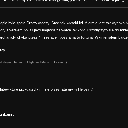
pie było sporo Drzew wiedzy. Stąd tak wysoki lvl. A armia jest tak wysoka b
ory zbierałem po 30 jako nagroda za walkę. W końcu przyłączyło się do mnie
chanioły chyba przez 4 miesiące i poszła na to fortuna. Wymieniałem bard
rzy.
nd slayer. Heroes of Might and Magic III forever ;)
ew które przydarzyły mi się przez lata gry w Herosy ;)
wnikami :