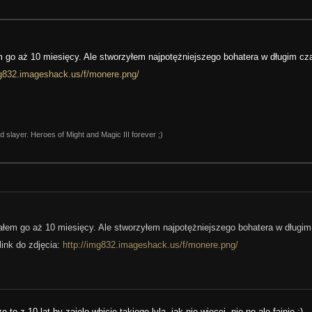
m go aż 10 miesięcy. Ale stworzyłem najpotężniejszego bohatera w długim cz
mg832.imageshack.us/f/monere.png/
nd slayer. Heroes of Might and Magic III forever ;)
ałem go aż 10 miesięcy. Ale stworzyłem najpotężniejszego bohatera w długim
link do zdjęcia:
http://img832.imageshack.us/f/monere.png/
 z 10 lat by zajelo wbicie takiego lvla, jak nie więcej, nie no ale fajnie ;)