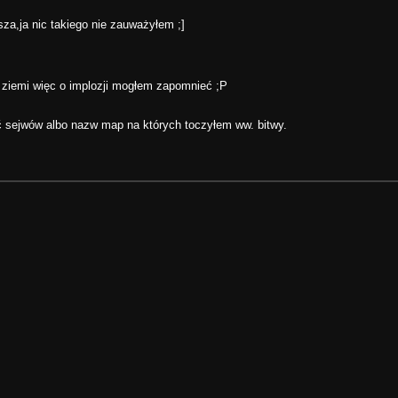
sza,ja nic takiego nie zauważyłem ;]
j ziemi więc o implozji mogłem zapomnieć ;P
 sejwów albo nazw map na których toczyłem ww. bitwy.