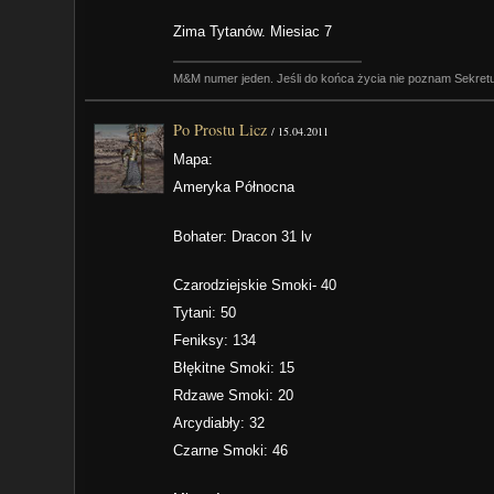
Zima Tytanów. Miesiac 7
M&M numer jeden. Jeśli do końca życia nie poznam Sekret
Po Prostu Licz
/
15.04.2011
Mapa:
Ameryka Północna
Bohater: Dracon 31 lv
Czarodziejskie Smoki- 40
Tytani: 50
Feniksy: 134
Błękitne Smoki: 15
Rdzawe Smoki: 20
Arcydiabły: 32
Czarne Smoki: 46