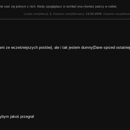
e stać się jednym z nich. Kiedy spoglądasz w otchłań ona również patrzy w ciebie.
Liczba modyfikacji:
1
, Ostatnio modyfikowany:
13.09.2009
, Ostatnio modyfikow
ami ze wcześniejszych postów), ale i tak jestem dumny(Dane sprzed ostatniej
ybym jakoś przegrał: