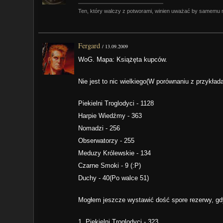
Ten, który walczy z potworami, winien uważać by samemu ni
Fergard
/
13.09.2009
WoG. Mapa: Książęta kupców.
Nie jest to nic wielkiego(W porównaniu z przykład
Piekielni Troglodyci - 1128
Harpie Wiedźmy - 363
Nomadzi - 256
Obserwatorzy - 255
Meduzy Królewskie - 134
Czarne Smoki - 9 (:P)
Duchy - 40(Po walce 51)
Mogłem jeszcze wystawić dość spore rezerwy, gd
1. Piekielni Troglodyci - 323