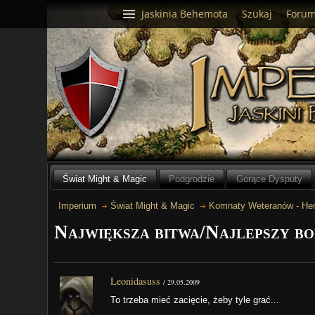
Jaskinia Behemota
Szukaj
Foru
Świat Might & Magic
Podgrodzie
Gorące Dysputy
Imperium
Świat Might & Magic
Komnaty Weteranów - Her
Największa bitwa/Najlepszy bo
Leonidasuss
/
29.05.2009
To trzeba mieć zacięcie, żeby tyle grać...