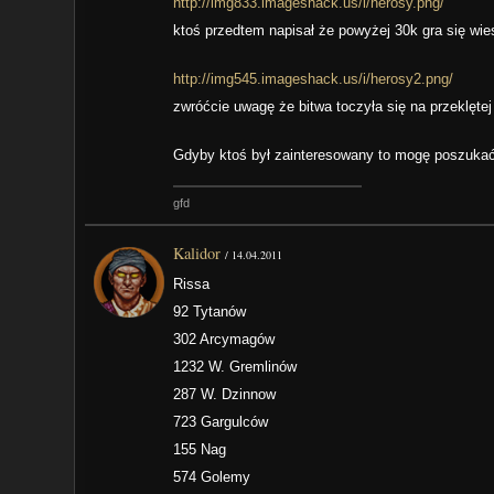
http://img833.imageshack.us/i/herosy.png/
ktoś przedtem napisał że powyżej 30k gra się wie
http://img545.imageshack.us/i/herosy2.png/
zwróćcie uwagę że bitwa toczyła się na przeklęte
Gdyby ktoś był zainteresowany to mogę poszukać
gfd
Kalidor
/
14.04.2011
Rissa
92 Tytanów
302 Arcymagów
1232 W. Gremlinów
287 W. Dzinnow
723 Gargulców
155 Nag
574 Golemy