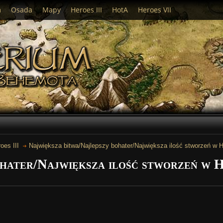
m
Osada
Mapy
Heroes III
HotA
Heroes VII
oes III
Największa bitwa/Najlepszy bohater/Największa ilość stworzeń w He
hater/Największa ilość stworzeń w H