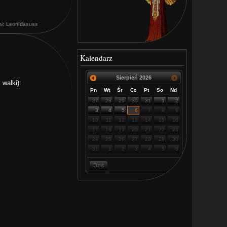
ał:
Leonidasuss
Kalendarz
Sierpień
2026
 walki):
Pn
Wt
Śr
Cz
Pt
So
Nd
27
28
29
30
31
1
2
3
4
5
6
7
8
9
10
11
12
13
14
15
16
17
18
19
20
21
22
23
24
25
26
27
28
29
30
31
1
2
3
4
5
6
Dziś