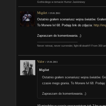
Gothicdiego w temacie Humor Jaskiniowy
Migilet
/
15.01.2011
Ostatnio grałem scenariusz wojna światów. Grałe
To Monere lvl 68. Podaję link do zdjęcia:
http://i
Zapraszam do komentowania. ;)
Never retreat, never surrender, fight till death!!! From 300 a
Valor
/
15.01.2011
Migilet
Ostatnio grałem scenariusz wojna światów. Gr
czasie mego grania. To Monere lvl 68. Podaję 
Zapraszam do komentowania. ;)
10 miechów w czasie rzeczywistym tak ? bo w grze to