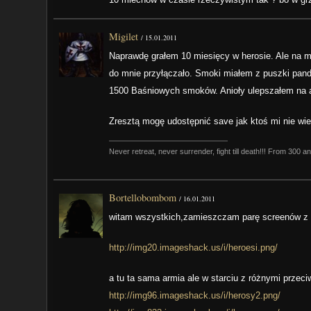
Migilet
/
15.01.2011
Naprawdę grałem 10 miesięcy w herosie. Ale na ma
do mnie przyłączało. Smoki miałem z puszki pand
1500 Baśniowych smoków. Anioły ulepszałem na ar
Zresztą mogę udostępnić save jak ktoś mi nie wie
Never retreat, never surrender, fight till death!!! From 300 a
Bortellobombom
/
16.01.2011
witam wszystkich,zamieszczam parę screenów z bit
http://img20.imageshack.us/i/heroesi.png/
a tu ta sama armia ale w starciu z różnymi przeci
http://img96.imageshack.us/i/herosy2.png/