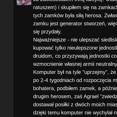
ratuszem) i skupiłem się na zamkach
tych zamków była siłą herosa. Zwła
zamku jest generator stworzeń, wię
się przydały.
Najważniejsze - nie ulepszać siedli
kupować tylko nieulepszone jednost
druidom, co przyzywają jednostki co
wzmocnienie własnej armii neutraln
Komputer był na tyle "uprzejmy", że 
po 2-4 tygodniach od rozpoczęcia mi
bohatera, podbiłem zamek, a późnie
drugim herosem, zaś Agrael "zwiedza
dostawał posiłki z dwóch moich mia
dzięki temu komputer nie wychylał n