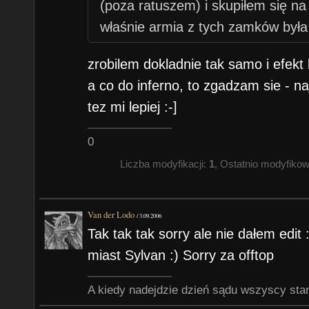
(poza ratuszem) i skupiłem się na
właśnie armia z tych zamków była 
zrobilem dokladnie tak samo i efekt 
a co do inferno, to zgadzam sie - n
tez mi lepiej :-]
0
Liczba modyfikacji:
1
, Ostatnio modyfiko
Van der Lodo
/
3.09.2006
Tak tak tak sorry ale nie dałem edit 
miast Sylvan :) Sorry za offtop
A kiedy nadejdzie dzień sądu wszyscy sta