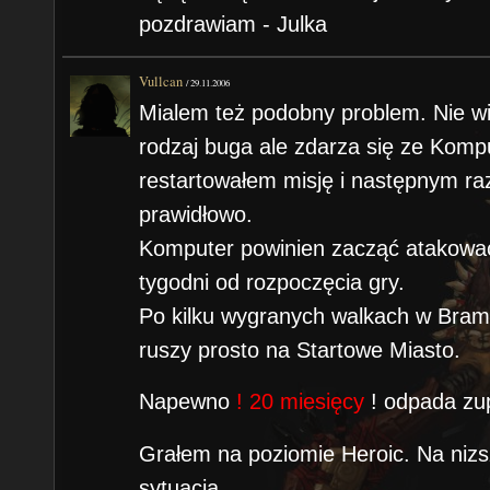
pozdrawiam - Julka
Vullcan
/
29.11.2006
Mialem też podobny problem. Nie w
rodzaj buga ale zdarza się ze Komp
restartowałem misję i następnym ra
prawidłowo.
Komputer powinien zacząć atakować 
tygodni od rozpoczęcia gry.
Po kilku wygranych walkach w Bram
ruszy prosto na Startowe Miasto.
Napewno
! 20 miesięcy
! odpada zup
Grałem na poziomie Heroic. Na niz
sytuacja.