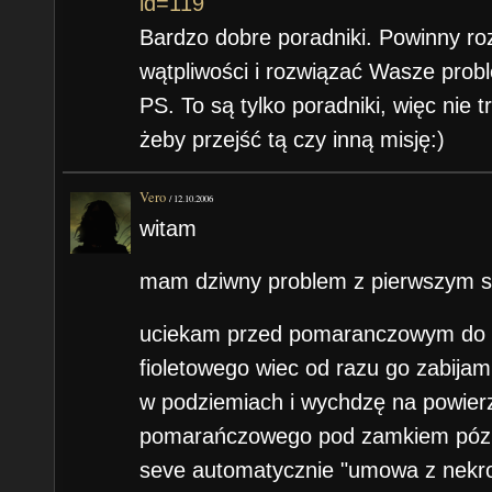
id=119
Bardzo dobre poradniki. Powinny r
wątpliwości i rozwiązać Wasze prob
PS. To są tylko poradniki, więc nie 
żeby przejść tą czy inną misję:)
Vero
/
12.10.2006
witam
mam dziwny problem z pierwszym s
uciekam przed pomaranczowym do 
fioletowego wiec od razu go zabij
w podziemiach i wychdzę na powier
pomarańczowego pod zamkiem pózni
seve automatycznie "umowa z nekro