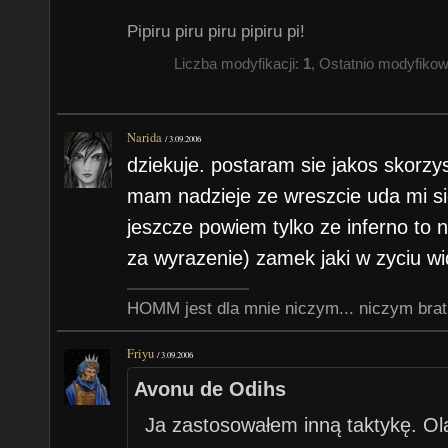
Pipiru piru piru pipiru pi!
Liczba modyfikacji:
1
, Ostatnio modyfiko
Narida
/
3.09.2006
dziekuje. postaram sie jakos skorzy
mam nadzieje ze wreszcie uda mi sie
jeszcze powiem tylko ze inferno to 
za wyrazenie) zamek jaki w zyciu w
HOMM jest dla mnie niczym... niczym brat
Friyu
/
3.09.2006
Avonu de Odihs
Ja zastosowałem inną taktykę. O