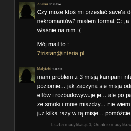
Anakin
/
17.10.2006
Czy może ktoś mi przesłać save'a d
nekromantów? miałem format C: ,a n
właśnie na nim :(
Mój mail to :
7tristan@interia.pl
Malyizbi
/
8.11.2006
mam problem z 3 misją kampani infe
poziomie... jak zaczyna sie misja o
elfów i rozbudowywuje je... ale po 
ze smoki i mnie miażdży... nie wiem 
już kilka razy w tą misje... pomóżcie.
Liczba modyfikacji:
1
, Ostatnio modyfiko