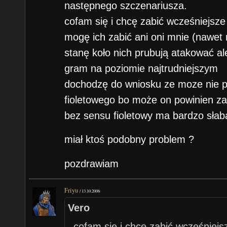
następnego szczenariusza.
cofam się i chcę zabić wcześniejsze 
mogę ich zabić ani oni mnie (nawet 
stanę koło nich prubują atakować ale
gram na poziomie najtrudniejszym
dochodzę do wniosku ze moze nie 
fioletowego bo może on powinien z
bez sensu fioletowy ma bardzo słab
miał ktoś podobny problem ?
pozdrawiam
Friyu
/
13.10.2006
Vero
cofam się i chcę zabić wcześniejs