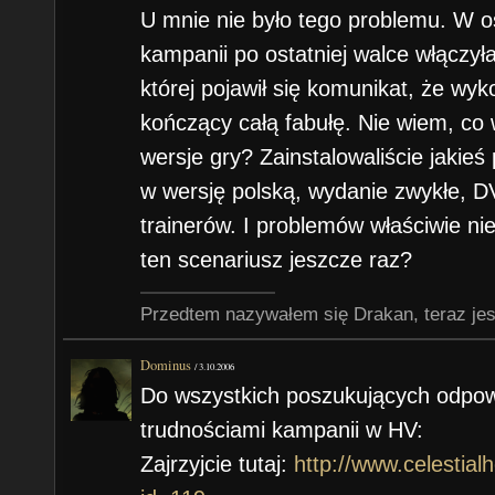
U mnie nie było tego problemu. W o
pokonaniem sovereigna nie został
3-Nastepnie rozpykałem jego :P
kampanii po ostatniej walce włączyła
pętlę i znów muszę atakować jego 
Mam dokładnie ten sam problem. J
4-Teraz dostaję animację i uwalni
której pojawił się komunikat, że wyk
tarczą) Jak dla mnie to ewidentny
wygląda właściwe zkończenie całe
Arcymag(zapomniałem jak się na
kończący całą fabułę. Nie wiem, co
ponownie przejść te walki ? Choci
może jakiś wieńczący całość filmi
o bramie do właściwego świata i ,
wersje gry? Zainstalowaliście jakieś 
dziwne ?
w wersję polską, wydanie zwykłe, D
5-I teraz do rzeczy : Po animacj
Ktoś jeszcze doszedł do końca gry
trainerów. I problemów właściwie ni
quest z pokonaniem sovereigna n
ten scenariusz jeszcze raz?
i trafiam w pętlę i znów muszę a
(wraz z ognista tarczą) Jak dla m
Przedtem nazywałem się Drakan, teraz jes
bug .... a może trzeba ponownie p
Dominus
/
3.10.2006
Chociaż to byłoby bardzo dziwne
Do wszystkich poszukujących odpow
Ktoś jeszcze doszedł do końca gr
trudnościami kampanii w HV:
Zajrzyjcie tutaj:
http://www.celestia