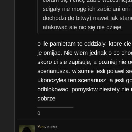
scigały nie mogę ich zabić ani oni
dochodzi do bitwy) nawet jak stan
atakować ale nic się nie dzieje
gram na poziomie najtrudniejszym
o ile pamietam te oddzialy, ktore ci
dochodzę do wniosku ze moze ni
je omijac. Nie wiem jednak o co chod
fioletowego bo może on powinie
skoro ci sie zapisuje, a pozniej nie
? ale to bez sensu fioletowy ma b
scenariusza. w sumie jesli pojawil si
miał ktoś podobny problem ?
ukonczyles ten scenariusz, a jesli g
odblokowac. pomyslow niestety nie 
pozdrawiam
dobrze
0
Vero
/
13.10.2006