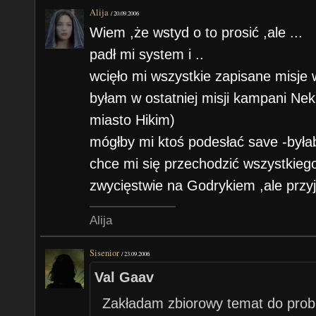
Alija
/
20.09.2006
Wiem ,że wstyd o to prosić ,ale ...
padł mi system i ..
wcięło mi wszystkie zapisane misje
byłam w ostatniej misji kampani Nek
miasto Hikim)
mógłby mi ktoś podesłać save -była
chce mi się przechodzić wszystkieg
zwycięstwie na Godrykiem ,ale prz
Alija
Sisenior
/
23.09.2006
Val Gaav
Zakładam zbiorowy temat do pro