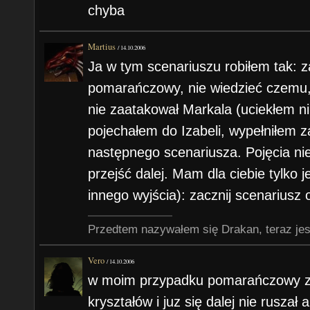
chyba
Martius
/
14.10.2006
Ja w tym scenariuszu robiłem tak: 
pomarańczowy, nie wiedzieć czemu, 
nie zaatakował Markala (uciekłem ni
pojechałem do Izabeli, wypełniłem 
następnego scenariusza. Pojęcia n
przejść dalej. Mam dla ciebie tylko 
innego wyjścia): zacznij scenariusz
Przedtem nazywałem się Drakan, teraz jes
Vero
/
14.10.2006
w moim przypadku pomarańczowy za
kryształów i juz się dalej nie rusza