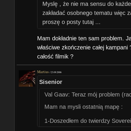
Myslę , że nie ma sensu do każdej
zakładać osobnego tematu więc z
proszę o posty tutaj ...
Teraz mój problem (raczej chyba "
Mam dokładnie ten sam problem. Jak
właściwe zkończenie całej kampani 
Mam na mysli ostatnią mapę :
całość filmik ?
1-Doszedłem do twierdzy Sovereign
Martius
2-Rozpykałem herosami jego ogni
/
23.09.2006
3-Nastepnie rozpykałem jego :P
Sisenior
Val Gaav: Teraz mój problem (rac
4-Teraz dostaję animację i uwalni
Arcymag(zapomniałem jak się naz
Mam na mysli ostatnią mapę :
bramie do właściwego świata i , że
1-Doszedłem do twierdzy Sovereig
5-I teraz do rzeczy : Po animacji
2-Rozpykałem herosami jego ogni