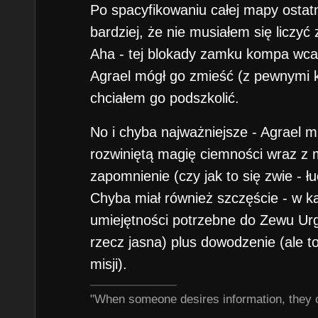
Po spacyfikowaniu całej mapy ostatn
bardziej, że nie musiałem się liczyć 
Aha - tej blokady zamku kompa wcal
Agrael mógł go zmieść (z pewnymi k
chciałem go podszkolić.
No i chyba najważniejsze - Agrael mi
rozwiniętą magię ciemności wraz z 
zapomnienie (czy jak to się zwie - łu
Chyba miał również szczęście - w k
umiejętności potrzebne do Zewu Ur
rzecz jasna) plus dowodzenie (ale t
misji).
"When someone desires information, they 