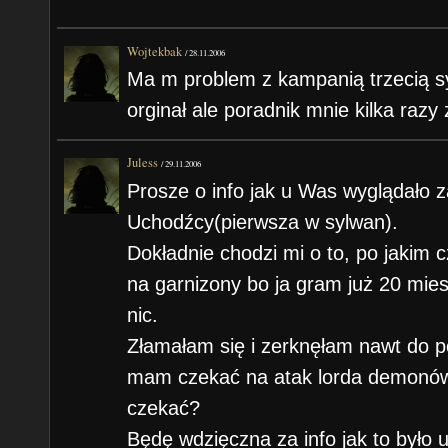
Wojtekbak
/
28.11.2006
Ma m problem z kampanią trzecią s
orginał ale poradnik mnie kilka razy
Juless
/
29.11.2006
Prosze o info jak u Was wyglądało z
Uchodźcy(pierwsza w sylwan).
Dokładnie chodzi mi o to, po jakim c
na garnizony bo ja gram już 20 mies
nic.
Złamałam się i zerknęłam nawt do p
mam czekać na atak lorda demonów 
czekać?
Będę wdzięczna za info jak to było 