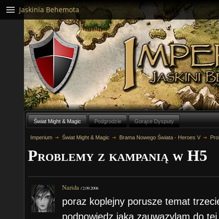
Jaskinia Behemota
Świat Might & Magic
Podgrodzie
Gorące Dysputy
Imperium
Świat Might & Magic
Brama Nowego Świata - Heroes V
Pro
Problemy z kampanią w H5
Narida
/
2.09.2006
poraz koplejny porusze temat trzecie
podpowiedz jaka zauwazylam do tej