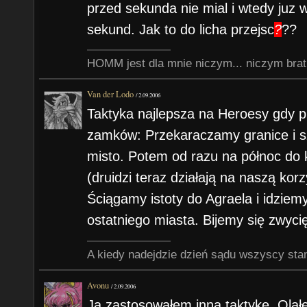
przed sekunda nie mial i wtedy juz 
sekund. Jak to do licha przejsc
?
??
HOMM jest dla mnie niczym... niczym brat
Van der Lodo
/
2.09.2006
Taktyka najlepsza na Heroesy gdy p
zamków: Przekaraczamy granice i s
misto. Potem od razu na północ do 
(druidzi teraz działają na naszą ko
Ściągamy istoty do Agraela i idzie
ostatniego miasta. Bijemy się zwyci
A kiedy nadejdzie dzień sądu wszyscy sta
Avonu
/
2.09.2006
Ja zastosowałem inną taktykę. Ola