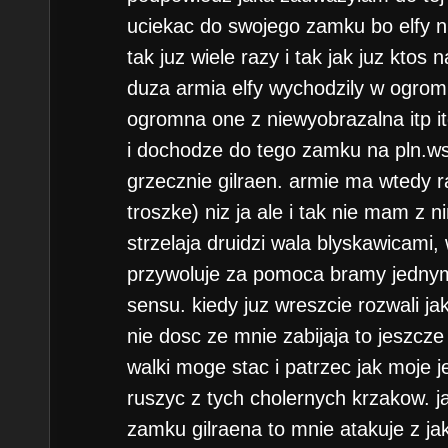
uciekac do swojego zamku bo elfy n
tak juz wiele razy i tak jak juz ktos
duza armia elfy wychodzily w ogrom
ogromna one z niewyobrazalna itp i
i dochodze do tego zamku na pln.w
grzecznie gilraen. armie ma wtedy r
troszke) niz ja ale i tak nie mam z 
strzelaja druidzi wala blyskawicami, 
przywoluje za pomoca bramy jednym 
sensu. kiedy juz wreszcie rozwali ja
nie dosc ze mnie zabijaja to jeszcz
walki moge stac i patrzec jak moje 
ruszyc z tych cholernych krzakow. j
zamku gilraena to mnie atakuje z j