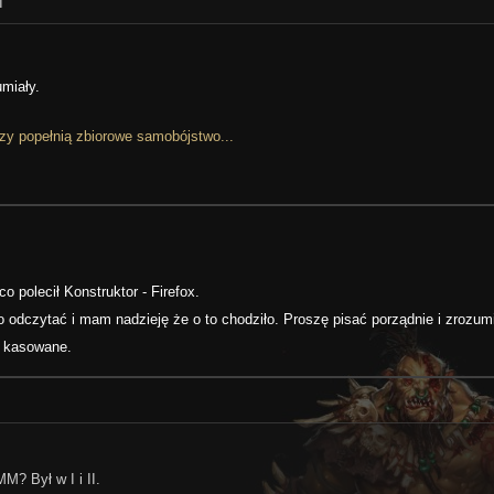
I
umiały.
zy popełnią zbiorowe samobójstwo...
o polecił Konstruktor - Firefox.
go odczytać i mam nadzieję że o to chodziło. Proszę pisać porządnie i zrozum
dą kasowane.
MM? Był w I i II.