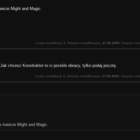
iecie Might and Magic.
Liczba modyfikacji:
1
, Ostatnio modyfikowany:
27.06.2009
, Ostatnio mo
Jak chcesz Konstruktor to ci prześle obrazy, tylko podaj pocztę.
Liczba modyfikacji:
1
, Ostatnio modyfikowany:
27.06.2009
, Ostatnio mo
 świecie Might and Magic.