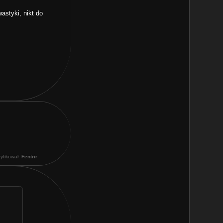
astyki, nikt do
dyfikował:
Fentrir