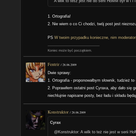
A wilk to tesz jest nie do serii HoMM był w I i I
1. Ortografia!
2. Nie wiem o co Ci chodzi, twój post jest niezroz
PS
W twoim przypadku konieczne, nim moderator
Koniec może być początkiem.
Fentrir
/
28.06.2009
Dwie sprawy:
1. Ortografia - proponowałbym słownik, tudzież to c
2. Poprawiłem ostatni post Cyraxa, aby dało się 
niechlujnie napisane posty, bez ładu i składu bę
Konstruktor
/
28.06.2009
Cyrax
@Konstruktor: A wilk to też nie jest w serii Ho