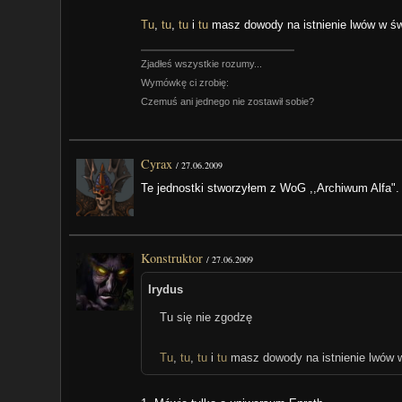
Tu
,
tu
,
tu
i
tu
masz dowody na istnienie lwów w św
Zjadłeś wszystkie rozumy...
Wymówkę ci zrobię:
Czemuś ani jednego nie zostawił sobie?
Cyrax
/
27.06.2009
Te jednostki stworzyłem z WoG ,,Archiwum Alfa". 
Konstruktor
/
27.06.2009
Irydus
Tu się nie zgodzę
Tu
,
tu
,
tu
i
tu
masz dowody na istnienie lwów w