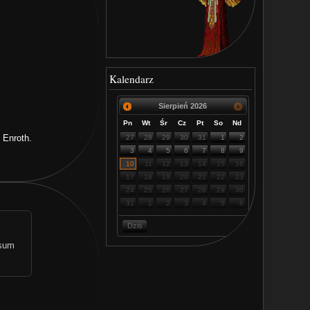
Kalendarz
Sierpień
2026
Pn
Wt
Śr
Cz
Pt
So
Nd
 Enroth.
27
28
29
30
31
1
2
3
4
5
6
7
8
9
10
11
12
13
14
15
16
17
18
19
20
21
22
23
24
25
26
27
28
29
30
31
1
2
3
4
5
6
Dziś
rsum