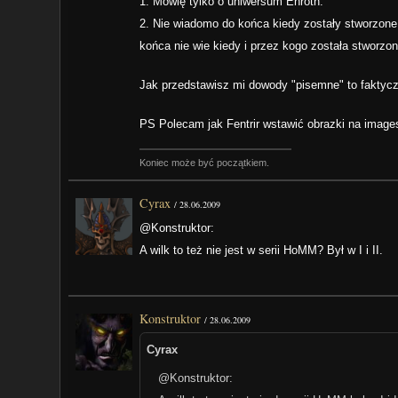
1. Mówię tylko o uniwersum Enroth.
2. Nie wiadomo do końca kiedy zostały stworzone 
końca nie wie kiedy i przez kogo została stworzon
Jak przedstawisz mi dowody "pisemne" to faktycz
PS Polecam jak Fentrir wstawić obrazki na imag
Koniec może być początkiem.
Cyrax
/
28.06.2009
@Konstruktor:
A wilk to też nie jest w serii HoMM? Był w I i II.
Konstruktor
/
28.06.2009
Cyrax
@Konstruktor: