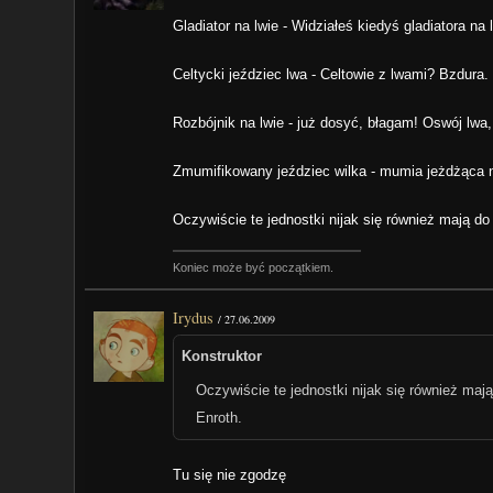
Gladiator na lwie - Widziałeś kiedyś gladiatora na 
Celtycki jeździec lwa - Celtowie z lwami? Bzdura.
Rozbójnik na lwie - już dosyć, błagam! Oswój lwa,
Zmumifikowany jeździec wilka - mumia jeżdżąca na
Oczywiście te jednostki nijak się również mają d
Koniec może być początkiem.
Irydus
/
27.06.2009
Konstruktor
Oczywiście te jednostki nijak się również ma
Enroth.
Tu się nie zgodzę