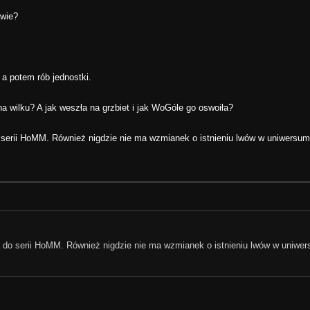
lwie?
 a potem rób jednostki.
 wilku? A jak weszła na grzbiet i jak WoGóle go oswoiła?
o serii HoMM. Również nigdzie nie ma wzmianek o istnieniu lwów w uniwersum
ją do serii HoMM. Również nigdzie nie ma wzmianek o istnieniu lwów w uniwe