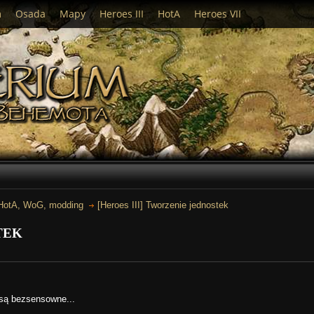
m
Osada
Mapy
Heroes III
HotA
Heroes VII
 HotA, WoG, modding
[Heroes III] Tworzenie jednostek
tek
 są bezsensowne...