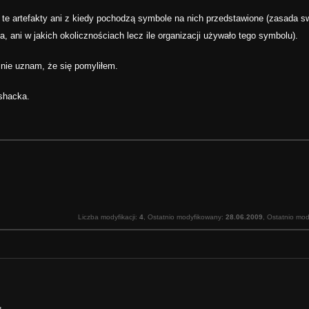
te artefakty ani z kiedy pochodzą symbole na nich przedstawione (zasada sw
a, ani w jakich okolicznościach lecz ile organizacji używało tego symbolu).
nie uznam, że się pomyliłem.
eshacka.
Liczba modyfikacji:
4
, Ostatnio modyfikowany:
28.06.2009
, Ostatnio mo