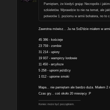
Pamiętam, że kiedyś grając Necropolis i jaki
szkieletów. Wprawdzie to nie na temat, ale j
potworów 1. poziomu w armii bohatera, no to 
Zawrotna mówisz... Ja na SoD'dzie miałem w armii
45 386 - kościeje
23 759 - zombie
31 214 - upiory
19 937 - wampirzy lordowie
11 450 - arcylisze
5 258 - upiorni jeźdźcy
1 012 - upiorne smoki
Mapa... nie pamiętam ale bardzo duża. Miałem 2 ne
Czas gry... coś około 20 miesięcy :P
Koniec może być początkiem.