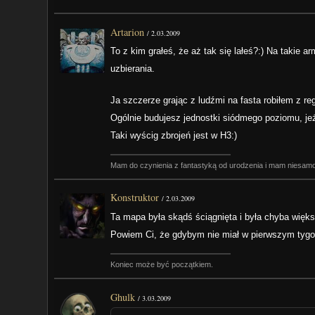
Artarion
/
2.03.2009
To z kim grałeś, że aż tak się lałeś?:) Na taki
uzbierania.
Ja szczerze grając z ludźmi na fasta robiłem z reg
Ogólnie budujesz jednostki siódmego poziomu, jeż
Taki wyścig zbrojeń jest w H3:)
Mam do czynienia z fantastyką od urodzenia i mam niesamow
Konstruktor
/
2.03.2009
Ta mapa była skądś ściągnięta i była chyba więk
Powiem Ci, że gdybym nie miał w pierwszym tygo
Koniec może być początkiem.
Ghulk
/
3.03.2009