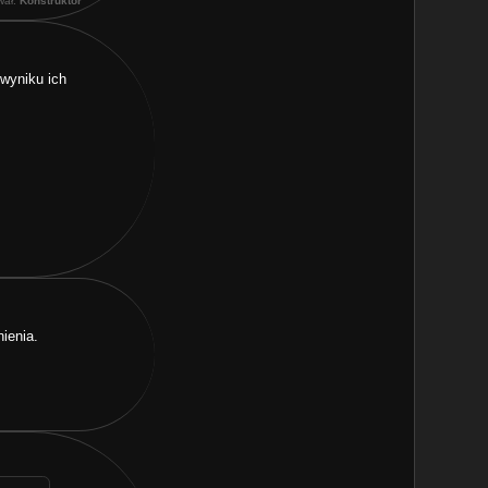
wał:
Konstruktor
 wyniku ich
ienia.