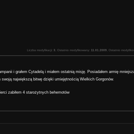
Liczba modyfikacji:
3
, Ostatnio modyfikowany:
11.01.2009
, Ostatnio modyfik
mpanii i grałem Cytadelą i miałem ostatnią misję. Posiadałem armię mniejsz
 swoją największą bitwę dzięki umiejętnością Wielkich Gorgonów.
ierci zabiłem 4 starożytnych behemotów