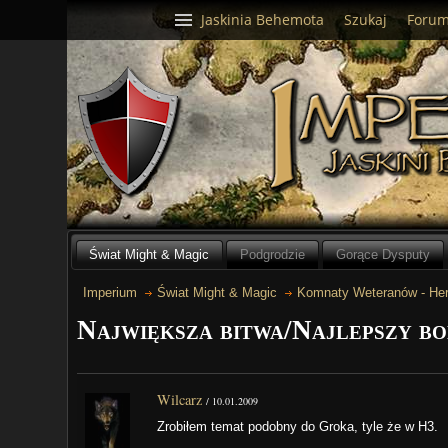
Jaskinia Behemota
Szukaj
Foru
Świat Might & Magic
Podgrodzie
Gorące Dysputy
Imperium
Świat Might & Magic
Komnaty Weteranów - Her
Największa bitwa/Najlepszy bo
Wilcarz
/
10.01.2009
Zrobiłem temat podobny do Groka, tyle że w H3.