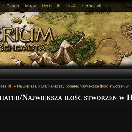
m
Osada
Mapy
Heroes III
HotA
Heroes VII
oes III
Największa bitwa/Najlepszy bohater/Największa ilość stworzeń w He
hater/Największa ilość stworzeń w H