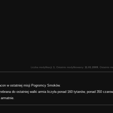
Liczba modyfikacji:
1
, Ostatnio modyfikowany:
11.01.2009
, Ostatnio m
racon w ostatniej misji Pogromcy Smoków.
zebrana do ostatniej walki armia liczyła ponad 160 tytanów, ponad 350 czaro
 armatnie.