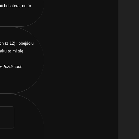
i bohatera, no to
h (z 12) i obejściu
aku to mi się
 w
Jeźdźcach