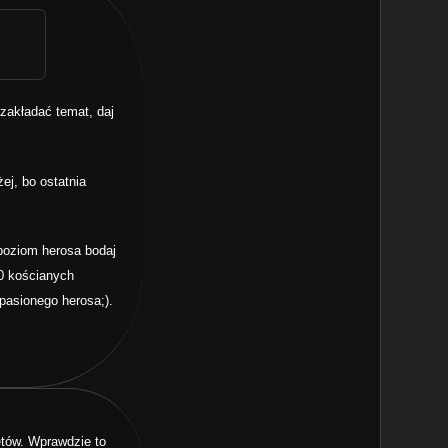
 zakładać temat, daj
ej, bo ostatnia
 poziom herosa bodaj
00 kościanych
pasionego herosa;).
etów. Wprawdzie to