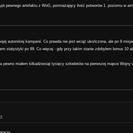
rypt pewnego artefaktu z WoG, pomnażający ilość potworów 1. poziomu w armi
mojej autorskiej kampanii. Co prawda nie jest wciąż ukończona, ale po 9 misjac
łem statystyki po 99. Co więcej - gdy przy takim stanie zdobyłem bonus 10 at
 Na pewno miałem kilkadziesiąt tysięcy szkieletów na pierwszej mapce Wojny
3.
iracją.