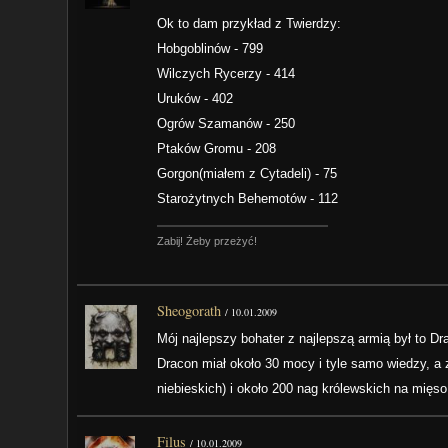
Ok to dam przykład z Twierdzy:
Hobgoblinów - 799
Wilczych Rycerzy - 414
Uruków - 402
Ogrów Szamanów - 250
Ptaków Gromu - 208
Gorgon(miałem z Cytadeli) - 75
Starożytnych Behemotów - 112
Zabij! Żeby przeżyć!
Sheogorath
/
10.01.2009
Mój najlepszy bohater z najlepszą armią był to D
Dracon miał około 30 mocy i tyle samo wiedzy, a 
niebieskich) i około 200 nag królewskich na mięso
Filus
/
10.01.2009