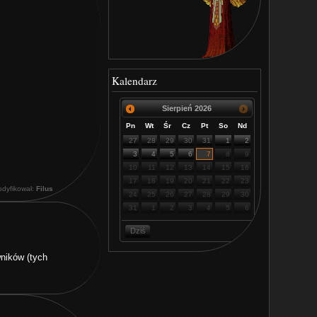
Kalendarz
Sierpień
2026
Pn
Wt
Śr
Cz
Pt
So
Nd
27
28
29
30
31
1
2
3
4
5
6
7
8
9
10
11
12
13
14
15
16
17
18
19
20
21
22
23
odyfikował:
Filus
24
25
26
27
28
29
30
31
1
2
3
4
5
6
Dziś
wników (tych