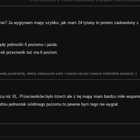
Liczba modyfikacji:
1
, Ostatnio modyfikowany:
2.03.2009
, Ostatnio modyfiko
e armie? Ja wygrywam mapy szybko, jak mam 24 tytany to jestem zadowolony z
uły jednostki 6 poziomu i jazda.
eli przeciwnik też ma 6 poziom.
itą wyobraźnię, efekty zobaczycie sami. I staram się być zawsze śmiertelnie poważny :)
sza niż XL. Przeciwników było trzech ale z tej mapy mam bardzo miłe wspomn
dniu jednostek siódmego poziomu to pewnie bym tego nie wygrał.