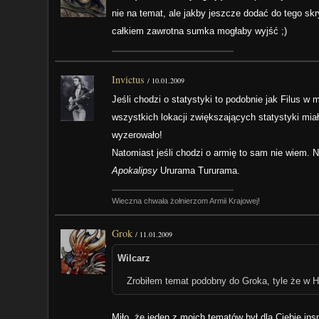
nie na temat, ale jakby jeszcze dodać do tego sk
całkiem zawrotna sumka mogłaby wyjść ;)
Invictus
/
10.01.2009
Jeśli chodzi o statystyki to podobnie jak Filus w 
wszystkich lokacji zwiększających statystyki mia
wyzerowało!
Natomiast jeśli chodzi o armię to sam nie wiem.
Apokalipsy
Ururama Tururama.
Wieczna chwała żołnierzom Armii Krajowej!
Grok
/
11.01.2009
Wilcarz
Zrobiłem temat podobny do Groka, tyle że w H
Miło, że jeden z moich tematów był dla Ciebie insp