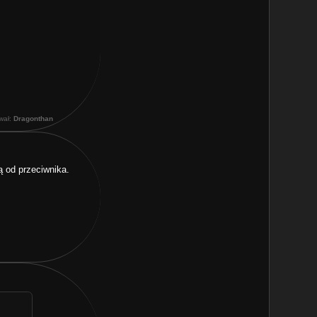
ował:
Dragonthan
ą od przeciwnika.