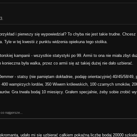
3.
rzykład i pierwszy się wypowiedział? To chyba nie jest takie trudne. Chcesz
. Tyle w tej kwestii z punktu widzenia opiekuna tego stolika.
orskiej kampanii - wszystkie statystyki po 99. Armii to ona nie miała zbyt duż
 konieczna była walka, przez co armii się aż takiej dużej nie dało uzbierać.
emmer - statsy (nie pamiętam dokładnie, podaję orientacyjnie) 40/45/58/49,
.) - 400 wampirzych lordów, 350 Wiwern królewskich, 100 czarnych smoków, 2
rów. Gra trwała bodaj 10 miesięcy. Grałem specjalnie, żeby sobie zrobić wy
 co najgorsze...
ekromantą, udało mi się uzbierać całkiem pokaźną liczbę bodaj 20000 szkiel