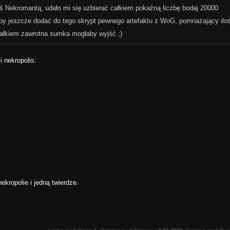
mś Nekromantą, udało mi się uzbierać całkiem pokaźną liczbę bodaj 20000
akby jeszcze dodać do tego skrypt pewnego artefaktu z WoG, pomnażający ilo
całkiem zawrotna sumka mogłaby wyjść ;)
 nekropolis:
kropolie i jedną twierdze.