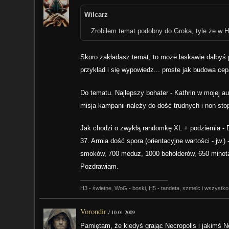
Wilcarz
Zrobiłem temat podobny do Groka, tyle że w H
Skoro zakładasz temat, to może łaskawie dałbyś p
przykład i się wypowiedz... proste jak budowa cepa
Do tematu. Najlepszy bohater - Kathrin w mojej aut
misja kampanii należy do dość trudnych i non stop
Jak chodzi o zwykłą randomkę XL + podziemia - D
37. Armia dość spora (orientacyjne wartości - jw
smoków, 700 meduz, 1000 beholderów, 650 minotau
Pozdrawiam.
H3 - świetne, WoG - boski, H5 - tandeta, szmelc i wszystko
Vorondir
/
10.01.2009
Pamiętam, że kiedyś grając Necropolis i jakimś N