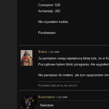
Czempioni- 529
Archanioły- 262
Nie używałem kodów.
Pozdrawiam.
Rohen
/
2.03.2009
Ja pamiętam swoją największą bitwę tyle, że w Ka
Początkowo byłem bliski przegrania. Ale wygrałem
Nie pamiętam ile miałem, ale tym spojrzeniem śm
Przybyłeś tylko po to, by umrzeć
Konstruktor
/
2.03.2009
Sanctum