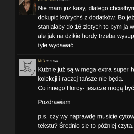
Nie mam już kasy, dlatego chciałb
dokupić którychś z dodatków. Bo jeż
staniałaby do 16 złotych to bym ja wz
ale jak na dzikie hordy trzeba wysup
tyle wydawać.
MiB
/
23.01.2009
Kuźnie już są w mega-extra-super-h
kolekcji i raczej tańsze nie będą.
Co innego Hordy- jeszcze mogą być
Pozdrawiam
p.s. czy wy naprawdę musicie cytowa
tekstu? Średnio się to później czyta.