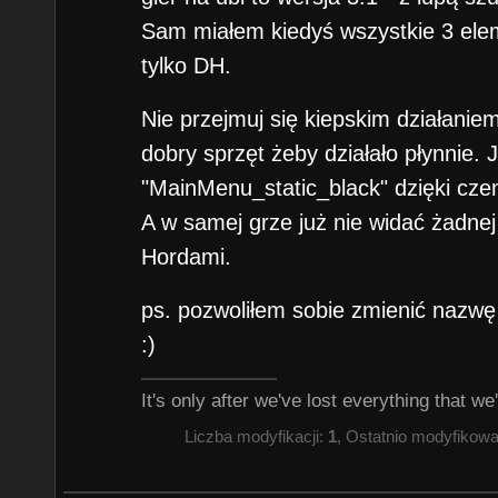
Sam miałem kiedyś wszystkie 3 ele
tylko DH.
Nie przejmuj się kiepskim działani
dobry sprzęt żeby działało płynnie.
"MainMenu_static_black" dzięki czem
A w samej grze już nie widać żadne
Hordami.
ps. pozwoliłem sobie zmienić nazwę
:)
It's only after we've lost everything that we
Liczba modyfikacji:
1
, Ostatnio modyfikow