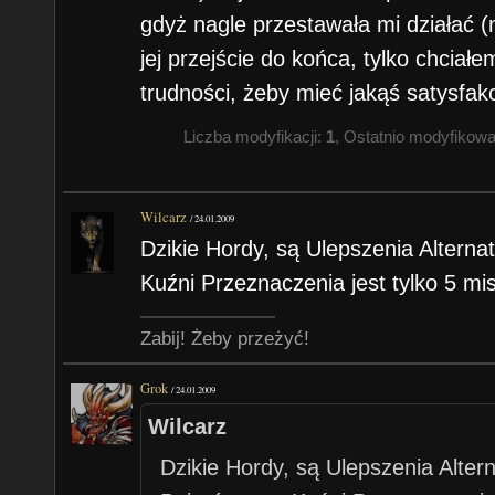
gdyż nagle przestawała mi działać (n
jej przejście do końca, tylko chciał
trudności, żeby mieć jakąś satysfak
Liczba modyfikacji:
1
, Ostatnio modyfikow
Wilcarz
/
24.01.2009
Dzikie Hordy, są Ulepszenia Alterna
Kuźni Przeznaczenia jest tylko 5 mi
Zabij! Żeby przeżyć!
Grok
/
24.01.2009
Wilcarz
Dzikie Hordy, są Ulepszenia Alter