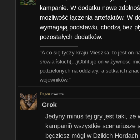
kampanie. W dodatku nowe zdolności
możliwość łączenia artefaktów. W d
wymagają podstawki, chodzą bez pły
pozostałych dodatków.
"A co się tyczy kraju Mieszka, to jest on 
słowiańskich(...)Obfituje on w żywnosć m
podzielonych na oddziały, a setka ich znac
wojowników."
Dagon
/
23.01.2009
Grok
Jedyny minus tej gry jest taki, że w
kampanii) wszystkie scenariusze s
będziesz mógł w Dzikich Hordach 