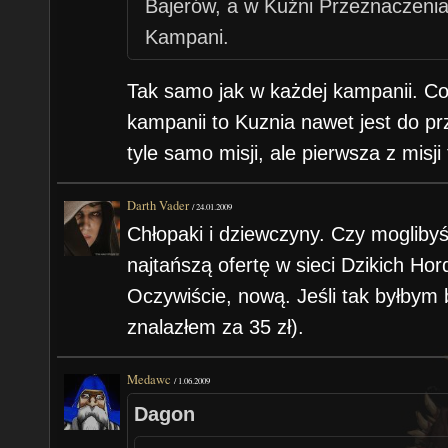
Bajerów, a w Kuźni Przeznaczenia j
Kampani.
Tak samo jak w każdej kampanii. Co 
kampanii to Kuznia nawet jest do p
tyle samo misji, ale pierwsza z misji
Darth Vader
/
24.01.2009
Chłopaki i dziewczyny. Czy mogliby
najtańszą ofertę w sieci Dzikich Hor
Oczywiście, nową. Jeśli tak byłbym
znalazłem za 35 zł).
Medawc
/
1.06.2009
Dagon