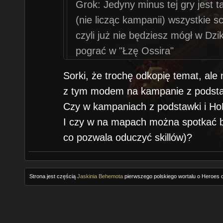
Grok: Jedyny minus tej gry jest ta
(nie licząc kampanii) wszystkie 
czyli już nie będziesz mógł w Dzi
pograć w "Łzę Ossira"
Sorki, że trochę odkopię temat, ale
I na to jest rada:
z tym modem na kampanie z podsta
Wszystkie singlowe mapki można
Czy w kampaniach z podstawki i HoF
Natomiast kampanie z Podstawki i
I czy w na mapach można spotkać b
wspomniał MiB są do pobrania
tut
co pozwala oduczyć skillów)?
Strona jest częścią
Jaskinia Behemota
pierwszego polskiego wortalu o Heroes o