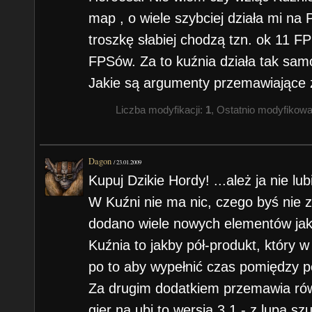
map , o wiele szybciej działa mi na 
troszkę słabiej chodzą tzn. ok 11 
FPSów. Za to kuźnia działa tak sam
Jakie są argumenty przemawiające z
Liczba modyfikacji:
1
, Ostatnio modyfikow
Dagon
/
23.01.2009
Kupuj Dzikie Hordy! ...ależ ja nie lub
W Kuźni nie ma nic, czego byś nie 
dodano wiele nowych elementów jak
Kuźnia to jakby pół-produkt, który
po to aby wypełnić czas pomiędzy 
Za drugim dodatkiem przemawia rów
gier na ubi to wersja 3.1 - z lupą s