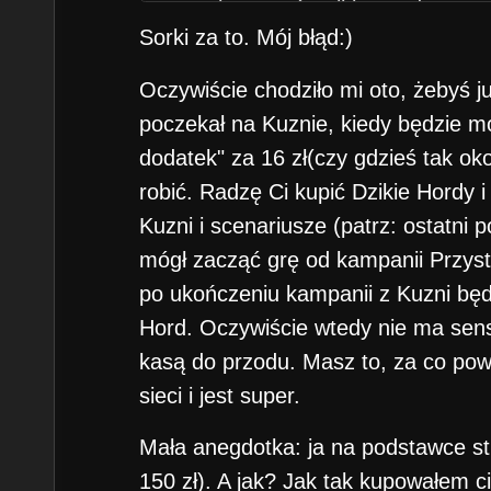
To co kupować Dzikie Hordy teraz 
Sorki za to. Mój błąd:)
Przeznaczenia ? KIedy i co na sta
Kuźnia Przeznaczenia ?
Oczywiście chodziło mi oto, żebyś j
Dzięki za odpowiedź
poczekał na Kuznie, kiedy będzie mo
dodatek" za 16 zł(czy gdzieś tak oko
robić. Radzę Ci kupić Dzikie Hordy 
Kuzni i scenariusze (patrz: ostatni
mógł zacząć grę od kampanii Przystan
po ukończeniu kampanii z Kuzni bę
Hord. Oczywiście wtedy nie ma sens
kasą do przodu. Masz to, za co powi
sieci i jest super.
Mała anegdotka: ja na podstawce st
150 zł). A jak? Jak tak kupowałem c