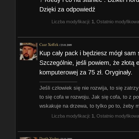
Dzięki za odpowiedź
Liczba modyfikacji:
1
, Ostatnio modyfikow
Caar Xoffek
/
23.01.2009
Kup cały pack i będziesz mógł sam 
Szczególnie, jeśli powiem, że złotą 
komputerowej za 75 zł. Oryginały.
Jeśli człowiek się nie rozwija, to się zatr
to się cofa w rozwoju. Jak się cofa, to z 
wskakuje na drzewa, to tylko po to, żeby 
Liczba modyfikacji:
1
, Ostatnio modyfikow
Darth Vader
/
23.01.2009