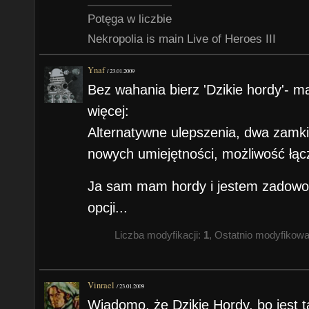
Potęga w liczbie
Nekropolia is main Live of Heroes III
Ynaf
/
23.01.2009
Bez wahania bierz 'Dzikie hordy'- m
więcej:
Alternatywne ulepszenia, dwa zamki (
nowych umiejętności, możliwość łącze
Ja sam mam hordy i jestem zadowol
opcji...
Liczba modyfikacji:
1
, Ostatnio modyfikow
Vinrael
/
23.01.2009
Wiadomo, że Dzikie Hordy, bo jest ta