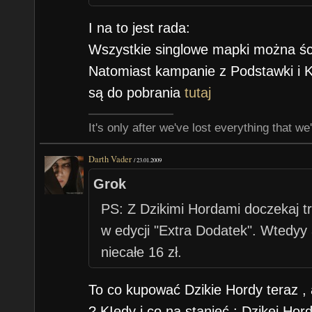
I na to jest rada:
Wszystkie singlowe mapki można ś
Natomiast kampanie z Podstawki i K
są do pobrania
tutaj
It's only after we've lost everything that we
Darth Vader
/
23.01.2009
Grok
PS: Z Dzikimi Hordami doczekaj t
w edycji "Extra Dodatek". Wtedyy 
niecałe 16 zł.
To co kupować Dzikie Hordy teraz ,
? KIedy i co na stanieć : Dzikei Ho