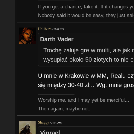
If you get a chance, take it. If it changes your
Nobody said it would be easy, they just said
Hellburn
/
23.01.2009
Darth Vader
Trochę żałuje gre w multi, ale jak 
wysupłać około 50 złotych to nie 
U mnie w Krakowie w MM, Realu cz
się między 30-40 zł... Wg. mnie gro
Worship me, and I may yet be merciful...
Then again, maybe not.
Shaggy
/
24.01.2009
Vinrael