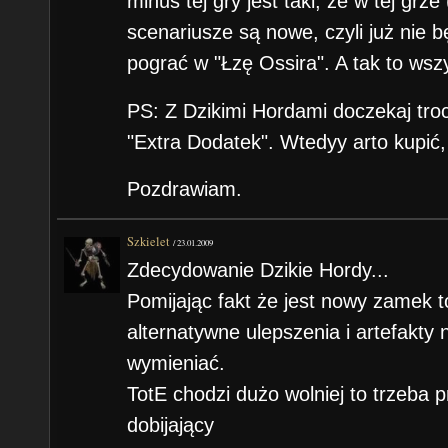
minus tej gry jest taki, że w tej grze
scenariusze są nowe, czyli już nie 
pograć w "Łzę Ossira". A tak to wszys
PS: Z Dzikimi Hordami doczekaj troc
"Extra Dodatek". Wtedyy arto kupić, 
Pozdrawiam.
Szkielet
/
23.01.2009
Zdecydowanie Dzikie Hordy...
Pomijając fakt że jest nowy zamek to
alternatywne ulepszenia i artefakty
wymieniać.
TotE chodzi dużo wolniej to trzeba p
dobijający