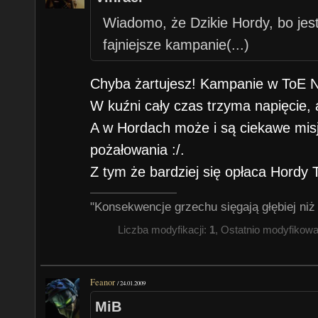
Wiadomo, że Dzikie Hordy, bo jest
fajniejsze kampanie(...)
Chyba żartujesz! Kampanie w ToE NI
W kuźni cały czas trzyma napięcie, a
A w Hordach może i są ciekawe misj
pożałowania :/.
Z tym że bardziej się opłaca Hordy 
"Konsekwencje grzechu sięgają głębiej niż
Liczba modyfikacji:
1
, Ostatnio modyfikow
Feanor
/
24.01.2009
MiB