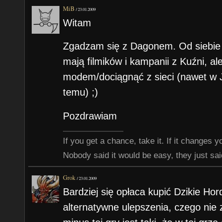
MiB
/
23.01.2009
Witam
Zgadzam się z Dagonem. Od siebie
mają filmików i kampanii z Kuźni, ale
modem/dociągnąć z sieci (nawet w J
temu) ;)
Pozdrawiam
If you get a chance, take it. If it changes your
Nobody said it would be easy, they just said
Grok
/
23.01.2009
Bardziej się opłaca kupić Dzikie Ho
alternatywne ulepszenia, czego nie 