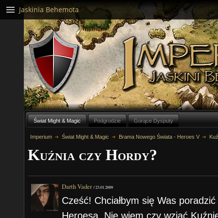
Jaskinia Behemota
Świat Might & Magic
Podgrodzie
Gorące Dysputy
Imperium
Świat Might & Magic
Brama Nowego Świata - Heroes V
Kuź
Kuźnia czy Hordy?
Darth Vader
/
23.01.2009
Cześć! Chciałbym się Was poradzić
Heroesa. Nie wiem czy wziąć Kuźni