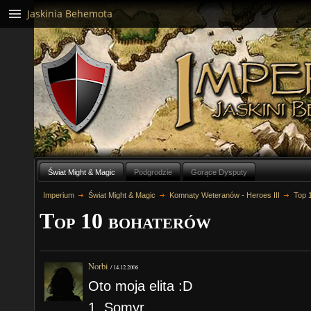
Jaskinia Behemota
Świat Might & Magic
Podgrodzie
Gorące Dysputy
Imperium
Świat Might & Magic
Komnaty Weteranów - Heroes III
Top 
Top 10 bohaterów
Norbi
/
14.12.2006
Oto moja elita :D
1. Somyr