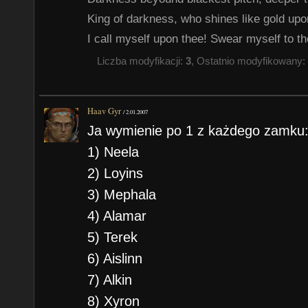
King of darkness, who shines like gold up
I call myself upon thee! Swear myself to th
Liczba modyfikacji:
3
, Ostatnio modyfikowany:
Haav Gyr
/
2.01.2007
Ja wymienie po 1 z każdego zamku
1) Neela
2) Loyins
3) Mephala
4) Alamar
5) Terek
6) Aislinn
7) Alkin
8) Xyron