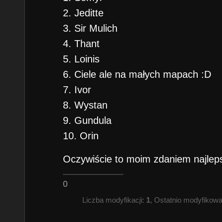
2. Jeditte
3. Sir Mulich
4. Thant
5. Loinis
6. Ciele ale na małych mapach :D
7. Ivor
8. Wystan
9. Gundula
10. Orin
Oczywiście to moim zdaniem najlepsi
0
Liczba modyfikacji:
1
, Ostatnio modyfikow