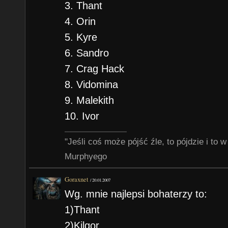
3. Thant
4. Orin
5. Kyre
6. Sandro
7. Crag Hack
8. Vidomina
9. Malekith
10. Ivor
"Jeśli coś może pójść źle, to pójdzie i t
Murphyego
Goraxnet
/
20.01.2007
Wg. mnie najlepsi bohaterzy to:
1)Thant
2)Kilgor