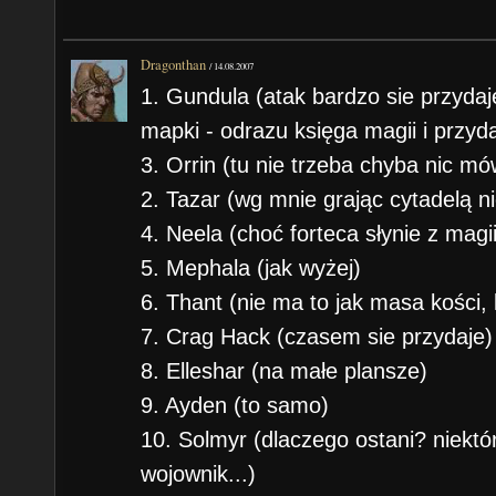
Dragonthan
/
14.08.2007
1. Gundula (atak bardzo sie przyda
mapki - odrazu księga magii i przyd
3. Orrin (tu nie trzeba chyba nic mó
2. Tazar (wg mnie grając cytadelą n
4. Neela (choć forteca słynie z magi
5. Mephala (jak wyżej)
6. Thant (nie ma to jak masa kości, k
7. Crag Hack (czasem sie przydaje)
8. Elleshar (na małe plansze)
9. Ayden (to samo)
10. Solmyr (dlaczego ostani? niekt
wojownik...)