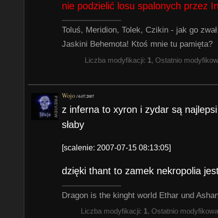
nie podzielić losu spalonych przez In
Toluś, Meridion, Tolek, Czikin - jak go zw
Jaskini Behemota! Ktoś mnie tu pamięta?
Liczba modyfikacji:
1
, Ostatnio modyfiko
Wojo
/
6.07.2007
z inferna to xyron i zydar są najleps
słaby
[scalenie: 2007-07-15 08:13:05]
dzięki thant to zamek nekropolia jest
Dragon is the kinght world Ethar und Asha
Liczba modyfikacji:
1
, Ostatnio modyfikow