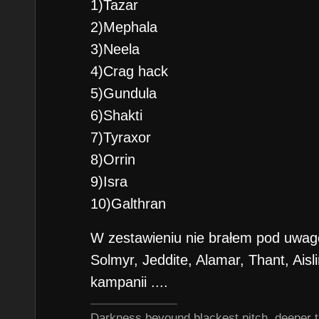
1)Tazar
2)Mephala
3)Neela
4)Crag hack
5)Gundula
6)Shakti
7)Tyraxor
8)Orrin
9)Isra
10)Galthran
W zestawieniu nie brałem pod uwagę 
Solmyr, Jeddite, Alamar, Thant, Ais
kampanii ....
Darkness beyound blackest pitch, deeper t