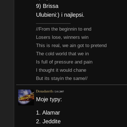
9) Brissa
Ulubieni:) i najlepsi.
//From the beginnin to end
Losers lose, winners win
This is real, we ain got to pretend
The cold world that we in
Is full of pressure and pain
I thought it would chane
But its stayin the same//
Denadareth
/
2.01.2007
Moje typy:
1. Alamar
2. Jeddite