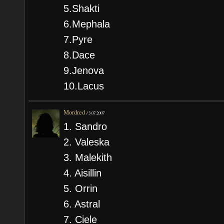
5.Shakti
6.Mephala
7.Pyre
8.Dace
9.Jenova
10.Lacus
Mordred
/
3.07.2007
1. Sandro
2. Valeska
3. Malekith
4. Aisillin
5. Orrin
6. Astral
7. Ciele