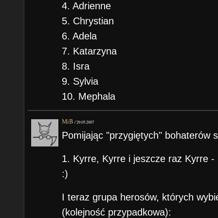
4. Adrienne
5. Chrystian
6. Adela
7. Katarzyna
8. Isra
9. Sylvia
10. Mephala
MiB
/
29.05.2007
Pomijając "przygiętych" bohaterów s
1. Kyrre, Kyrre i jeszcze raz Kyrre 
:)
I teraz grupa herosów, których wy
(kolejność przypadkowa):