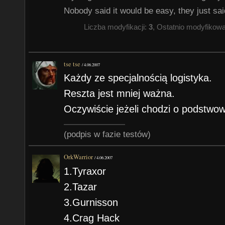
Nobody said it would be easy, they just said
Liczba modyfikacji:
3
, Ostatnio modyfikow
tse tse
/
4.06.2007
Każdy ze specjalnością logistyka.
Reszta jest mniej ważna.
Oczywiście jeżeli chodzi o podstwo
(podpis w fazie testów)
OrkWarrior
/
4.06.2007
1.Tyraxor
2.Tazar
3.Gurnisson
4.Crag Hack