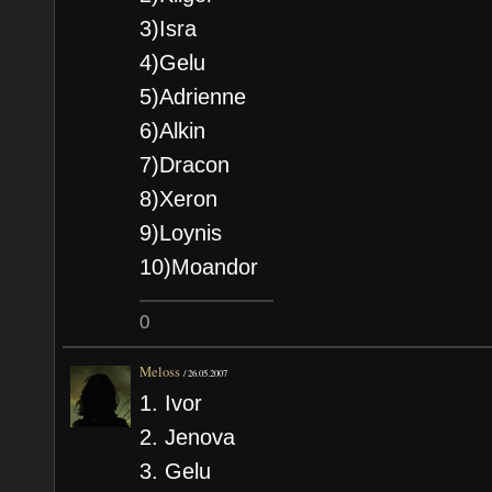
3)Isra
4)Gelu
5)Adrienne
6)Alkin
7)Dracon
8)Xeron
9)Loynis
10)Moandor
0
Meloss
/
26.05.2007
1. Ivor
2. Jenova
3. Gelu