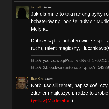
Gandalf
/
15.12.2006
Jak dla mnie to taki ranking byłby 
bohaterów np. poniżej 10lv sir Murl
Melpha.
Dobrzy są też bohaterowie ze speca
ruch), talent magiczny, i łucznictwo(
http://rycerze.wp.pl/?ac=vid&vid=1760215
http://r2.bloodwars.interia.pl/r.php?r=54339
Haav Gyr
/
15.12.2006
Norbi uściślij temat, napisz coś, cz
zdaniem najleszych..radze to zrobić
(yellow)Moderator
:)