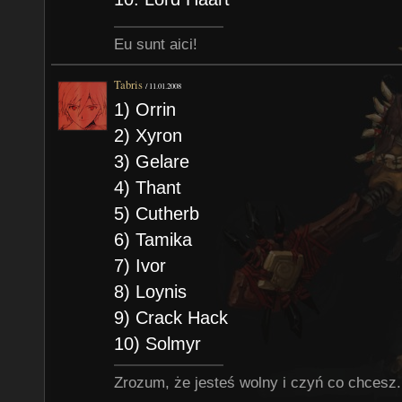
Eu sunt aici!
Tabris
/
11.01.2008
1) Orrin
2) Xyron
3) Gelare
4) Thant
5) Cutherb
6) Tamika
7) Ivor
8) Loynis
9) Crack Hack
10) Solmyr
Zrozum, że jesteś wolny i czyń co chcesz.