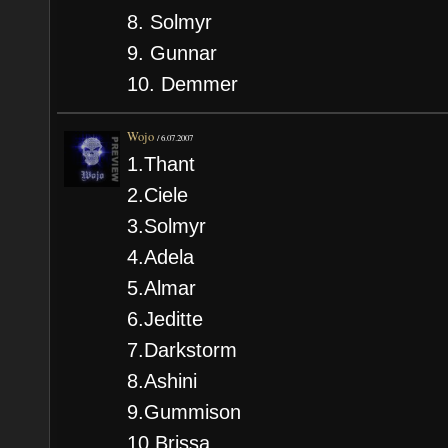
8. Solmyr
9. Gunnar
10. Demmer
Wojo
/
6.07.2007
1.Thant
2.Ciele
3.Solmyr
4.Adela
5.Almar
6.Jeditte
7.Darkstorm
8.Ashini
9.Gummison
10.Brissa