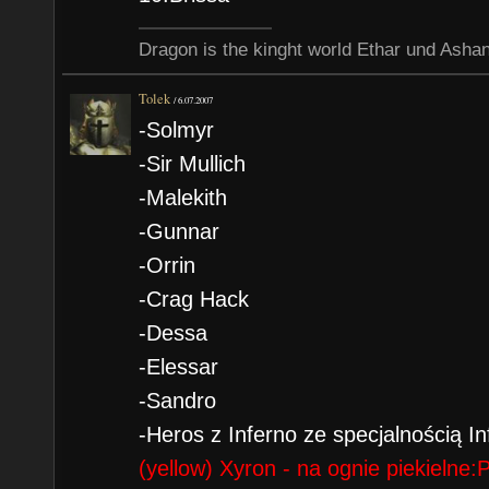
Dragon is the kinght world Ethar und Asha
Tolek
/
6.07.2007
-Solmyr
-Sir Mullich
-Malekith
-Gunnar
-Orrin
-Crag Hack
-Dessa
-Elessar
-Sandro
-Heros z Inferno ze specjalnością I
(yellow) Xyron - na ognie piekielne: