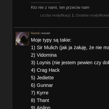
Kto nie z nami, ten przeciw nam
Liczba modyfikacji:
1
, Ostatnio modyfikow
Gustek
/
30.08.2007
Moje typy są takie:
1) Sir Mulich (jak ja żałuję, że nie 
2) Vidomina
3) Loynis (nie jestem pewien czy d
4) Crag Hack
5) Jediette
6) Gunnar
7) Kyrre
8) Thant
9) Aislinn