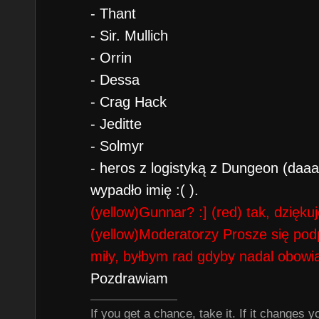
- Thant
- Sir. Mullich
- Orrin
- Dessa
- Crag Hack
- Jeditte
- Solmyr
- heros z logistyką z Dungeon (daaa
wypadło imię :( ).
(yellow)Gunnar? :]
(red) tak, dziękuj
(yellow)Moderatorzy Prosze się podp
miły, byłbym rad gdyby nadal obowi
Pozdrawiam
If you get a chance, take it. If it changes your