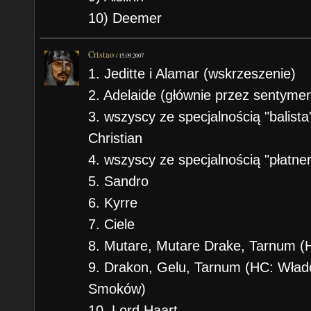
10) Deemer
Cristao
/
15.09.2007
1. Jeditte i Alamar (wskrzeszenie)
2. Adelaide (głównie przez sentymen
3. wszyscy ze specjalnością "balista
Christian
4. wszyscy ze specjalnością "płatner
5. Sandro
6. Kyrre
7. Ciele
8. Mutare, Mutare Drake, Tarnum (
9. Drakon, Gelu, Tarnum (HC: Wład
Smoków)
10. Lord Haart