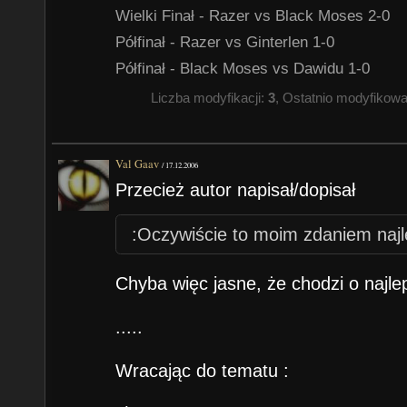
Wielki Finał - Razer vs Black Moses 2-0
Półfinał - Razer vs Ginterlen 1-0
Półfinał - Black Moses vs Dawidu 1-0
Liczba modyfikacji:
3
, Ostatnio modyfikow
Val Gaav
/
17.12.2006
Przecież autor napisał/dopisał
:Oczywiście to moim zdaniem najle
Chyba więc jasne, że chodzi o najle
.....
Wracając do tematu :