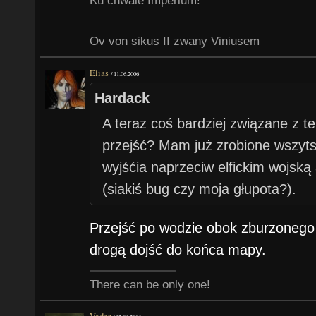
Ku chwale Imperium!
Ov von sikus II zwany Viniusem
Elias
/
11.06.2006
Hardack
A teraz coś bardziej związane z 
przejść? Mam już zrobione wszyt
wyjśćia naprzeciw elfickim wojską 
(siakiś bug czy moja głupota?).
Przejść po wodzie obok zburzonego 
drogą dojść do końca mapy.
There can be only one!