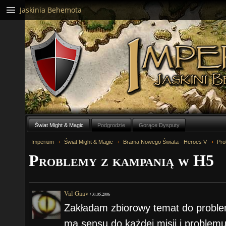
Jaskinia Behemota
Świat Might & Magic
Podgrodzie
Gorące Dysputy
Imperium
Świat Might & Magic
Brama Nowego Świata - Heroes V
Pro
Problemy z kampanią w H5
Val Gaav
/
31.05.2006
Zakładam zbiorowy temat do proble
ma sensu do każdej misji i proble