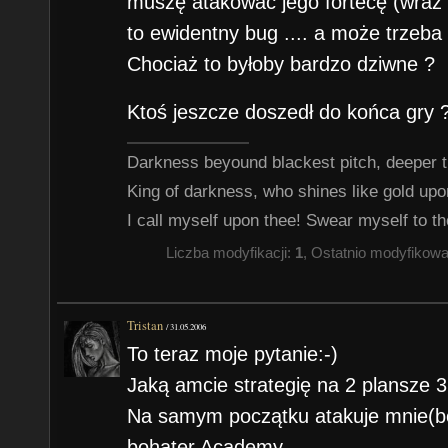
muszę atakować jego fortecę (wraz 
to ewidentny bug .... a może trzeba
Chociaż to byłoby bardzo dziwne ?
Ktoś jeszcze doszedł do końca gry ?
Darkness beyound blackest pitch, deeper t
King of darkness, who shines like gold up
I call myself upon thee! Swear myself to th
Liczba modyfikacji:
1
, Ostatnio modyfikow
Tristan
/
31.05.2006
To teraz moje pytanie:-)
Jaką amcie strategię na 2 plansze 
Na samym początku atakuje mnie(bod
bohater Academy