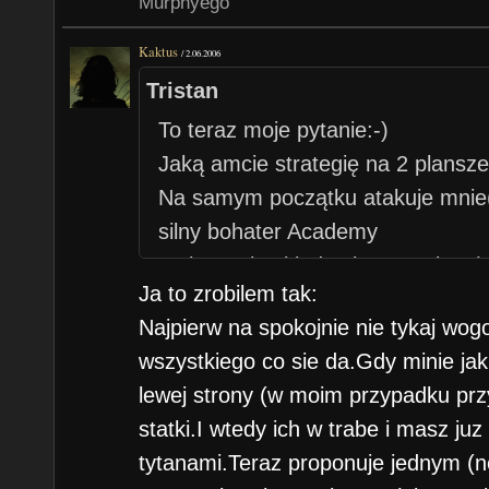
Murphyego
Kaktus
/
2.06.2006
Tristan
To teraz moje pytanie:-)
Jaką amcie strategię na 2 plansz
Na samym początku atakuje mnie(
silny bohater Academy
Moja armia skłąda się z 18 Liszy(t
Ja to zrobilem tak:
około 100 szkieletów łuczników(są
Najpierw na spokojnie nie tykaj wog
wschód) około 55 footmanów(przył
wszystkiego co sie da.Gdy minie jak
footmanów do mnie w pewnej chwili
lewej strony (w moim przypadku przy
natomiast rekruci z zamku Haven(c
statki.I wtedy ich w trabe i masz juz
tytanami.Teraz proponuje jednym (