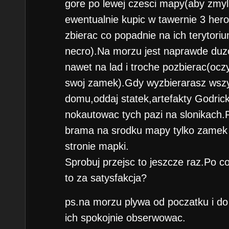
gore po lewej czesci mapy(aby zmyl
ewentualnie kupic w tawernie 3 hero
zbierac co popadnie na ich terytori
necro).Na morzu jest naprawde duz
nawet na lad i troche pozbierac(ocz
swoj zamek).Gdy wyzbierarasz wszy
domu,oddaj statek,artefakty Godric
nokautowac tych pazi na slonikach.P
brama na srodku mapy tylko zamek 
stronie mapki.
Sprobuj przejsc to jeszcze raz.Po 
to za satysfakcja?
ps.na morzu plywa od poczatku i d
ich spokojnie obserwowac.