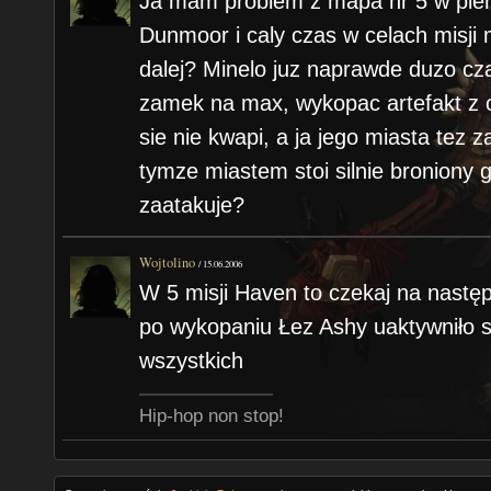
Ja mam problem z mapa nr 5 w pier
Dunmoor i caly czas w celach misj
dalej? Minelo juz naprawde duzo c
zamek na max, wykopac artefakt z o
sie nie kwapi, a ja jego miasta tez 
tymze miastem stoi silnie broniony 
zaatakuje?
Wojtolino
/
15.06.2006
W 5 misji Haven to czekaj na nastę
po wykopaniu Łez Ashy uaktywniło s
wszystkich
Hip-hop non stop!