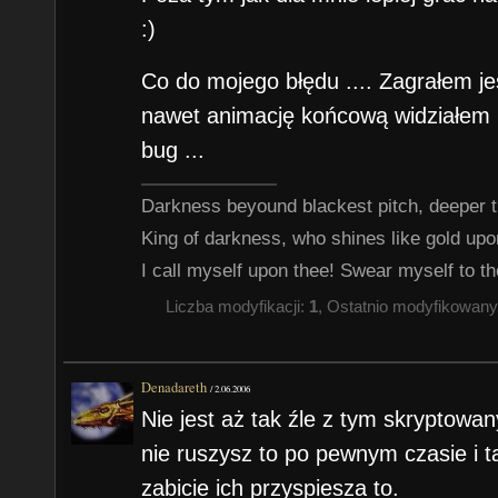
:)
Co do mojego błędu .... Zagrałem je
nawet animację końcową widziałem :) 
bug ...
Darkness beyound blackest pitch, deeper t
King of darkness, who shines like gold up
I call myself upon thee! Swear myself to th
Liczba modyfikacji:
1
, Ostatnio modyfikowan
Denadareth
/
2.06.2006
Nie jest aż tak źle z tym skryptowan
nie ruszysz to po pewnym czasie i ta
zabicie ich przyspiesza to.