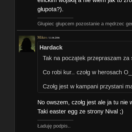
głupota?).
Głupiec głupcem pozostanie a mędrzec gen
Mikes
/
11.06.2006
Hardack
Tak na początek przepraszam za s
Co robi kur.. czołg w herosach O_
Czołg jest w kampani przystani m
pułapka (4 misja). Mam screna n
No owszem, czołg jest ale ja tu ni
podesłać obrazek, mój mail
wzwor
Taki easter egg ze strony Nival ;)
Ładuję podpis..