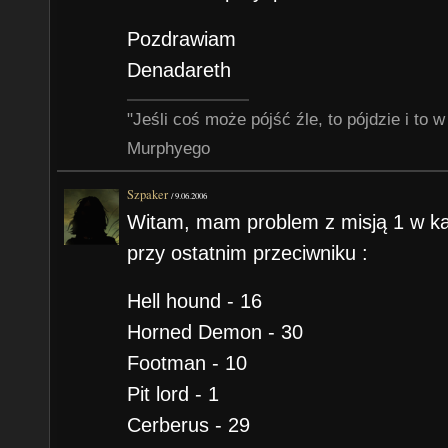
Pozdrawiam
Denadareth
"Jeśli coś może pójść źle, to pójdzie i t
Murphyego
Szpaker
/
9.06.2006
Witam, mam problem z misją 1 w ka
przy ostatnim przeciwniku :
Hell hound - 16
Horned Demon - 30
Footman - 10
Pit lord - 1
Cerberus - 29