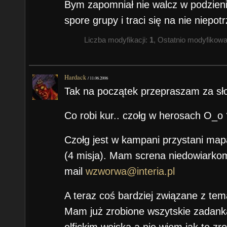
Bym zapomniał nie walcz w podzieni
spore grupy i traci się na nie niepot
Liczba modyfikacji:
1
, Ostatnio modyfikow
Hardack
/
11.06.2006
Tak na początek przepraszam za sło
Co robi kur.. czołg w herosach O_o 
Czołg jest w kampani przystani map
(4 misja). Mam screna niedowiarko
mail
wzworwa@interia.pl
A teraz coś bardziej związane z te
Mam już zrobione wszytskie zadank
elfickim wojską a nie wiem jak to zr