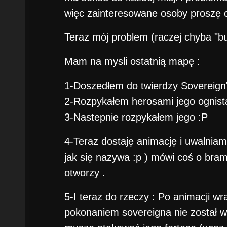
więc zainteresowane osoby proszę o 
Teraz mój problem (raczej chyba "bu
Mam na mysli ostatnią mapę :
1-Doszedłem do twierdzy Sovereign'
2-Rozpykałem herosami jego ognist
3-Nastepnie rozpykałem jego :P
4-Teraz dostaję animację i uwalni
jak się nazywa :p ) mówi coś o brami
otworzy .
5-I teraz do rzeczy : Po animacji w
pokonaniem sovereigna nie został wy