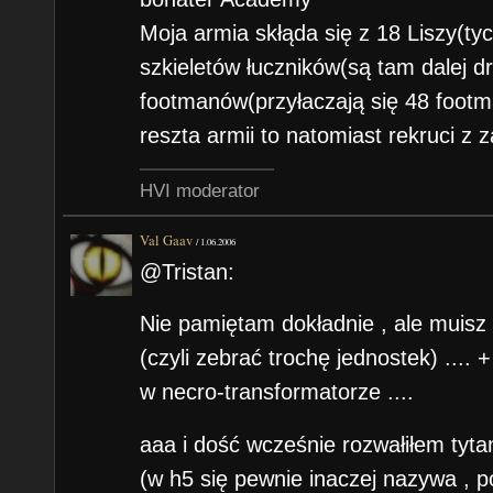
Moja armia skłąda się z 18 Liszy(tyc
szkieletów łuczników(są tam dalej 
footmanów(przyłaczają się 48 footm
reszta armii to natomiast rekruci z 
HVI moderator
Val Gaav
/
1.06.2006
@Tristan:
Nie pamiętam dokładnie , ale muisz
(czyli zebrać trochę jednostek) ....
w necro-transformatorze ....
aaa i dość wcześnie rozwałiłem tytan
(w h5 się pewnie inaczej nazywa , 