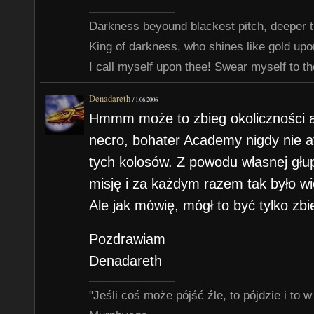
Darkness beyound blackest pitch, deeper t
King of darkness, who shines like gold up
I call myself upon thee! Swear myself to th
Denadareth
/
1.06.2006
Hmmm może to zbieg okoliczności al
necro, bohater Academy nigdy nie a
tych kolosów. Z powodu własnej głu
misję i za każdym razem tak było w
Ale jak mówię, mógł to być tylko zbi
Pozdrawiam
Denadareth
"Jeśli coś może pójść źle, to pójdzie i t