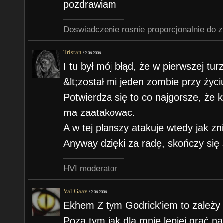
pozdrawiam
Doswiadczenie rosnie proporcjonalnie do 
Tristan
/
2.06.2006
I tu był mój błąd, że w pierwszej tur
&lt;został mi jeden zombie przy życi
Potwierdza się to co najgorsze, że 
ma zaatakowac.
A w tej planszy atakuje wtedy jak zn
Anyway dzięki za radę, skończy się 
HVI moderator
Val Gaav
/
2.06.2006
Ekhem Z tym Godrick'iem to zależy cz
Poza tym jak dla mnie lepiej grać na