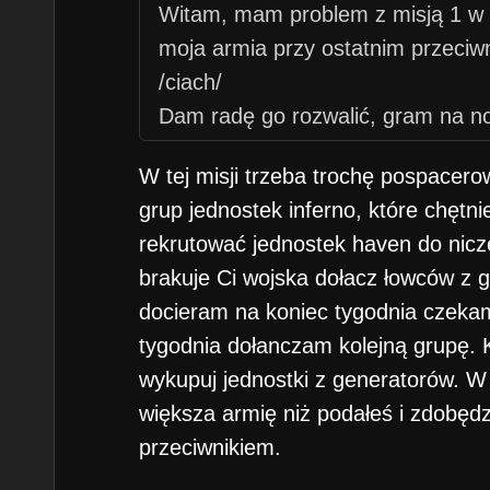
Witam, mam problem z misją 1 w k
moja armia przy ostatnim przeciwn
/ciach/
Dam radę go rozwalić, gram na n
W tej misji trzeba trochę pospacero
grup jednostek inferno, które chętni
rekrutować jednostek haven do nicze
brakuje Ci wojska dołacz łowców z 
docieram na koniec tygodnia czekam
tygodnia dołanczam kolejną grupę. K
wykupuj jednostki z generatorów. W
większa armię niż podałeś i zdobęd
przeciwnikiem.