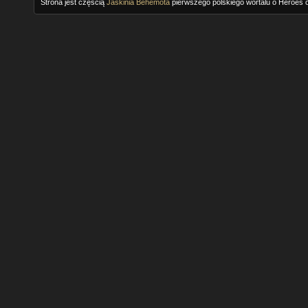
Strona jest częścią
Jaskinia Behemota
pierwszego polskiego wortalu o Heroes o