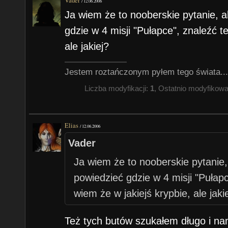
Vader
/
12.06.2006
Ja wiem że to nooberskie pytanie, 
gdzie w 4 misji "Pułapce", znaleźć te
ale jakiej?
Jestem roztańczonym pyłem tego świata..
Liczba modyfikacji:
1
, Ostatnio modyfikow
Elias
/
12.06.2006
Vader
Ja wiem że to nooberskie pytanie,
powiedzieć gdzie w 4 misji "Pułapc
wiem że w jakiejś krypbie, ale jaki
Też tych butów szukałem długo i na