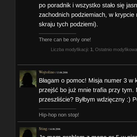
po poradnik i wszystko stało się ja
zachodnich podziemiach, w krypcie 
skraju tych podziemi).
There can be only one!
Liczba modyfikacji:
1
, Ostatnio modyfikow
Wojtolino
/
13.06.2006
Błagam o pomoc! Misja numer 3 w ka
przejść bo już mnie trafia przy tym.
przeszliście? Byłbym wdzięczny :) P
Hip-hop non stop!
Sting
/
14.06.2006