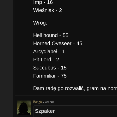
Imp - 16
Wieśniak - 2
Wróg:
Hell hound - 55
Horned Oveseer - 45
Arcydiabeł - 1
Pit Lord - 2
Succubus - 15
Fammiliar - 75
Dam radę go rozwalić, gram na nor
Boogie
/
10.06.2006
Szpaker