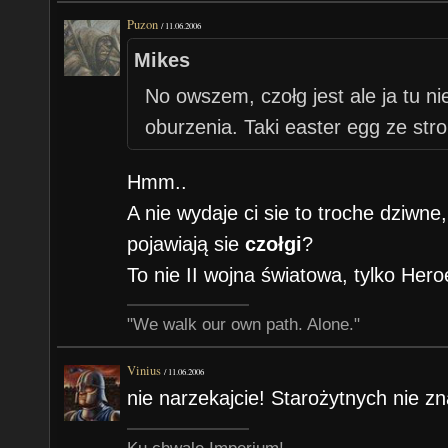
Puzon
/
11.06.2006
Mikes
No owszem, czołg jest ale ja tu 
oburzenia. Taki easter egg ze stro
Hmm..
A nie wydaje ci sie to troche dziwn
pojawiają sie
czołgi
?
To nie II wojna światowa, tylko Heroe
"We walk our own path. Alone."
Vinius
/
11.06.2006
nie narzekajcie! Starożytnych nie zn