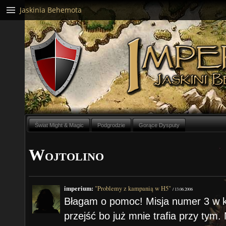
Jaskinia Behemota
Świat Might & Magic
Podgrodzie
Gorące Dysputy
Wojtolino
imperium:
"Problemy z kampanią w H5"
/
13.06.2006
Błagam o pomoc! Misja numer 3 w ka
przejść bo już mnie trafia przy tym.