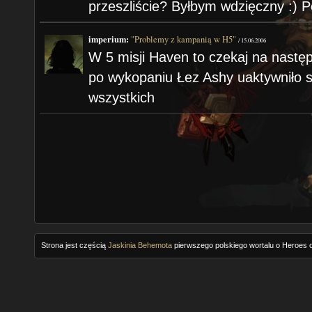
przeszliście? Byłbym wdzięczny :) P
imperium:
"Problemy z kampanią w H5"
/
15.06.2006
W 5 misji Haven to czekaj na nastę
po wykopaniu Łez Ashy uaktywniło s
wszystkich
Strona jest częścią
Jaskinia Behemota
pierwszego polskiego wortalu o Heroes o