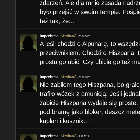
zdarzeń. Ale dla mnie zasada nadrz
było przejść w swoim tempie. Pośpie
też tak, że...
imperium:
"Alpuhara"
/
30.10.2025
A jeśli chodzi o Alpuharę, to wszędz
przeciwnikiem. Chodzi o Hiszpana, t
prostu go ubić. Czy ubicie go też m
imperium:
"Alpuhara"
/
31.10.2025
Nie zabiłem tego Hiszpana, bo grałe
trafiło wózek z amunicją. Jeśli jed
zabicie Hiszpana wydaje się proste
pod bramę jako bloker, deszcz mete
kapłan i kusznik...
imperium:
"Alpuhara"
/
1.11.2025