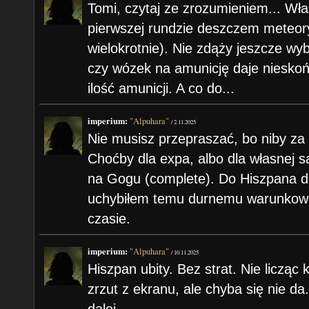
Tomi, czytaj ze zrozumieniem... Wła
pierwszej rundzie deszczem meteor
wielokrotnie). Nie zdąży jeszcze wyb
czy wózek na amunicję daje niesko
ilość amunicji. A co do...
imperium:
"Alpuhara"
/
2.11.2025
Nie musisz przepraszać, bo niby za
Choćby dla expa, albo dla własnej 
na Gogu (complete). Do Hiszpana do
uchybiłem temu durnemu warunkowi 
czasie.
imperium:
"Alpuhara"
/
10.11.2025
Hiszpan ubity. Bez strat. Nie licząc
zrzut z ekranu, ale chyba się nie 