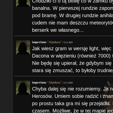
Chodziło ci o tą bitwę co w zamku 
banalna. W pierwszej rundzie zapom
pod bramę. W drugiej rundzie anihila
cudem nie mam deszczu meteorytów,
berserk we własnego...
imperium:
"Alpuhara"
/
12.11.2025
Jak wiesz gram w wersję light, więc 
Dacona w więzieniu (również 7000) 
Nie będę się upierał, że gdybym się
stara się zmuszać, to byłoby trudnie
imperium:
"Alpuhara"
/
13.11.2025
Chyba dalej się nie rozumiemy. Ja 
Herosów. Umiem sobie radzić i znam
po prostu taka gra mi się przejadła.
czasem. Możliwe, że w tej mapie je