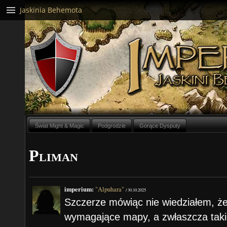
Jaskinia Behemota
Świat Might & Magic
Podgrodzie
Gorące Dysputy
Pliman
imperium:
"Alpuhara"
/
30.10.2025
Szczerze mówiąc nie wiedziałem, że
wymagające mapy, a zwłaszcza takie 