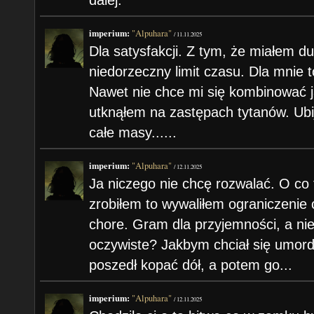
dalej.
imperium:
"Alpuhara"
/
11.11.2025
Dla satysfakcji. Z tym, że miałem d
niedorzeczny limit czasu. Dla mnie 
Nawet nie chce mi się kombinować ja
utknąłem na zastępach tytanów. Ubij
całe masy......
imperium:
"Alpuhara"
/
12.11.2025
Ja niczego nie chcę rozwalać. O co
zrobiłem to wywaliłem ograniczenie 
chore. Gram dla przyjemności, a ni
oczywiste? Jakbym chciał się umord
poszedł kopać dół, a potem go...
imperium:
"Alpuhara"
/
12.11.2025