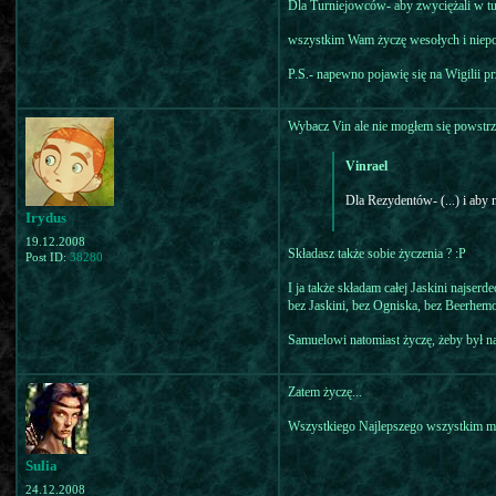
Dla Turniejowców- aby zwyciężali w t
wszystkim Wam życzę wesołych i niepo
P.S.- napewno pojawię się na Wigilii p
Wybacz Vin ale nie mogłem się powstrz
Vinrael
Dla Rezydentów- (...) i aby n
Irydus
19.12.2008
Składasz także sobie życzenia ? :P
Post ID:
38280
I ja także składam całej Jaskini najserd
bez Jaskini, bez Ogniska, bez Beerhemo
Samuelowi natomiast życzę, żeby był na
Zatem życzę...
Wszystkiego Najlepszego wszystkim mie
Sulia
24.12.2008