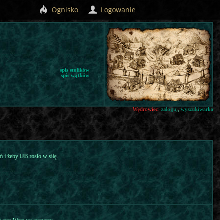
Ognisko
Logowanie
spis stolików
spis wątków
Wędrowiec:
zaloguj
,
wyszukiwarka
 i żeby IJB rosło w siłę.