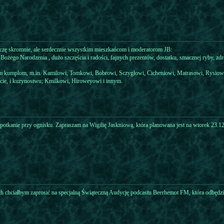
czę skromnie, ale serdecznie wszystkim mieszkańcom i moderatorom JB:
 Bożego Narodzenia , dużo szczęścia i radości, fajnych prezentów, dostatku, smacznej ryby, z
im kumplom, m.in. Kamilowi, Tomkowi, Bobrowi, Sczygłowi, Cicheniowi, Matrasowi, Rysiowi,
cie, i kuzynostwu; Kmilkowi, Hiroweyowi i innym.
 spotkanie przy ognisku. Zapraszam na Wigilię Jaskniową, która planowana jest na wtorek 23.12
ch chciałbym zaprosić na specjalną Świąteczną Audycję podcastu Beerhemot FM, która odbędzie