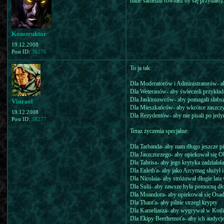
mnie samemu również by się przydało).
Konstruktor
19.12.2008
Post ID:
38276
To ja tak:
Dla Moderatorów i Administratorów- ab
Dla Weteranów- aby świeczeli przykła
Dla Jaskiniowców- aby pomagali słabsz
Vinrael
Dla Mieszkańców- aby wkrótce zaszczy
19.12.2008
Dla Rezydentów- aby nie pisali po jedym 
Post ID:
38277
Teraz życzenia specjalne:
Dla Tarbanda- aby nam długo jeszcze p
Dla Jaszczurzego- aby opiekował się Ob
Dla Tabrisa- aby jego krytyka zadziałał
Dla Enleth'a- aby jako Arcymag służył
Dla Nicolaia- aby stróżował długie lat
Dla Sulii- aby zawsze była pomocną dł
Dla Moandora- aby opiekował się Osa
Dla Thant'a- aby pilnie strzegł krypty
Dla Kameliasza- aby wygrywał w Kotl
Dla Ekipy Beerhemot'a- aby ich audycje