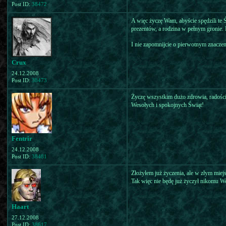
Post ID:
38472
A więc życzę Wam, abyście spędzili te 
prezentów, a rodzina w pełnym gronie. N
I nie zapomnijcie o pierwotnym znaczeni
Crux
24.12.2008
Post ID:
38473
Życzę wszystkim dużo zdrowia, radości 
Wesołych i spokojnych Świąt!
Fentrir
24.12.2008
Post ID:
38481
Złożyłem już życzenia, ale w złym miejsc
Tak więc nie będę już życzył nikomu We
Haart
27.12.2008
Post ID:
38617