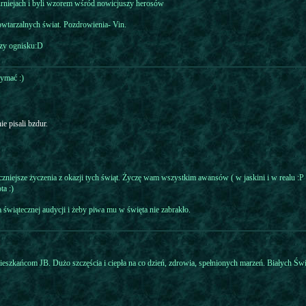
urniejach i byli wzorem wśród nowicjuszy herosów
wtarzalnych świat. Pozdrowienia- Vin.
rzy ognisku:D
ymać :)
ie pisali bzdur.
eczniejsze życzenia z okazji tych świąt. Życzę wam wszystkim awansów ( w jaskini i w realu :P )
ta :)
 świątecznej audycji i żeby piwa mu w święta nie zabrakło.
szkańcom JB. Dużo szczęścia i ciepła na co dzień, zdrowia, spełnionych marzeń. Białych Św