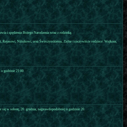
drowia i spędzenia Bożego Narodzenia wraz z rodzinką.
 Rojasowi, Niżnikowi, oraz Świrczynskiemu, Ziębie i coczywiście rodzince: Wujkom,
 o godzinie 21:00.
 się w sobotę, 20. grudnia, najprawdopodobniej o godzinie 20.