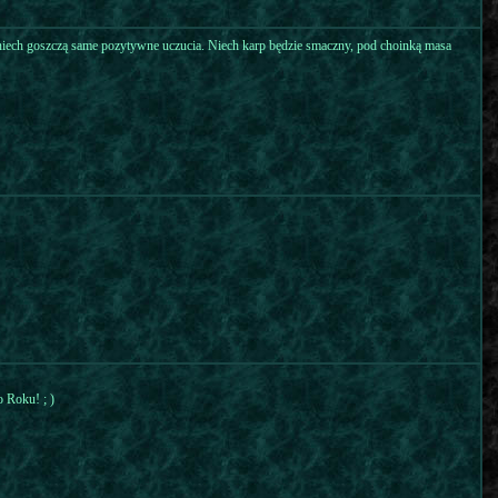
u niech goszczą same pozytywne uczucia. Niech karp będzie smaczny, pod choinką masa
o Roku! ; )