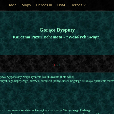
m
Osada
Mapy
Heroes III
HotA
Heroes VII
Gorące Dysputy
Karczma Pazur Behemota - "Wesołych Świąt!"
1
-
2
dżywa, wypadałoby złożyć życzenia Jaskiniowcom (i nie tylko).
szystkiego najlepszego, zdrowia, szczęścia, pomyślności, bogatego Mikołaja, spełnienia marzeń
cem. Chcę Wam wszystkim w ten piękny czas życzyć
Wszystkiego Dobrego.