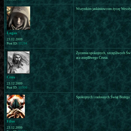
Wszystkim jaskiniowcom życzę Wesołyc
Logos
23.12.2009
Post ID:
51294
Życzenia spokojnych, szczęśliwych Św
acz zrzędliwego Cruxa.
Crux
23.12.2009
Post ID:
51300
Spokojnych i radosnych Świąt Bożego 
Filus
23.12.2009