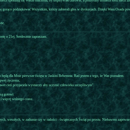
niech spełniają się Wasze marzenia, by dopisywało zdrowie, a pomyślny uśmiech losu niech 
hcę gorąco podziękować Wszystkim, którzy zabierali głos w dyskusjach. Dzięki Wam Osada pow
sne.
botę o 21ej. Serdecznie zapraszam.
 to będą dla Mnie pierwsze święta w Jaskini Behemota. Rad jestem z tego, że Was poznałem.
ipwej życzenia;
"nawet cień przyjaciela wystarczy aby uczynić człowieka szczęśliwym".
 są gotowi.
 i więcej wolnego czasu.
nych, wesołych, w zadumie czy w radości - świątecznych Świąt po prostu. Niebawem zapewne w