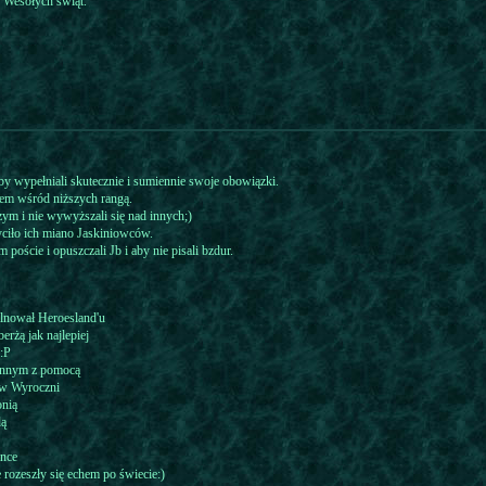
 Wesołych świąt.
y wypełniali skutecznie i sumiennie swoje obowiązki.
dem wśród niższych rangą.
ym i nie wywyższali się nad innych;)
ciło ich miano Jaskiniowców.
poście i opuszczali Jb i aby nie pisali bzdur.
ilnował Heroesland'u
erżą jak najlepiej
a:P
 innym z pomocą
a w Wyroczni
onią
dą
ince
 rozeszły się echem po świecie:)