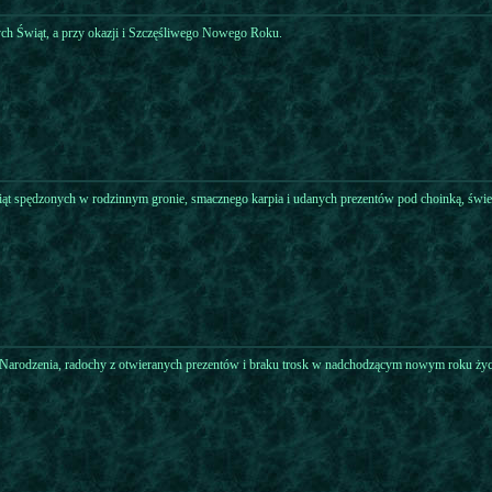
h Świąt, a przy okazji i Szczęśliwego Nowego Roku.
iąt spędzonych w rodzinnym gronie, smacznego karpia i udanych prezentów pod choinką, świ
Narodzenia, radochy z otwieranych prezentów i braku trosk w nadchodzącym nowym roku ży