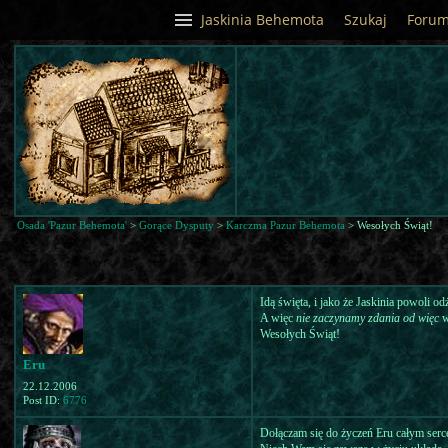
Jaskinia Behemota
Szukaj
Foru
Osada 'Pazur Behemota'
>
Gorące Dysputy
>
Karczma Pazur Behemota
> Wesołych Świąt!
Idą święta, i jako że Jaskinia powoli o
A więc
nie zaczynamy zdania od więc
w
Wesołych Świąt!
Eru
22.12.2006
Post ID:
6776
Dołączam się do życzeń Eru całym ser