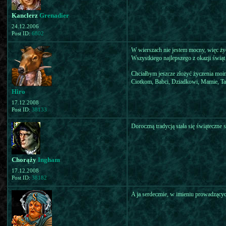
Kanclerz
Grenadier
24.12.2006
Post ID:
6802
W wierszach nie jestem mocny, więc ży
Wszystkiego najlepszego z okazji świąt
Chciałbym jeszcze złożyć życzenia mo
Ciotkom, Babci, Dziadkowi, Mamie, Ta
Hiro
17.12.2008
Post ID:
38133
Doroczną tradycją stała się świąteczne
Chorąży
Ingham
17.12.2008
Post ID:
38182
A ja serdecznie, w imieniu prowadzący