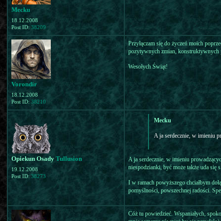
Mecku
18.12.2008
Post ID:
38209
Przyłączam się do życzeń moich poprze
pozytywnych zmian, konstruktywnych po
Wesołych Świąt!
Vorondir
18.12.2008
Post ID:
38210
Mecku
A ja serdecznie, w imieniu 
Opiekun Osady
Tullusion
A ja serdecznie, w imieniu prowadzących
niespodzianki, być może także uda się
19.12.2008
Post ID:
38273
I w ramach powyższego chciałbym dołąc
pomyślności, powszechnej radości. Speł
Cóż tu powiedzieć. Wspaniałych, spokoj