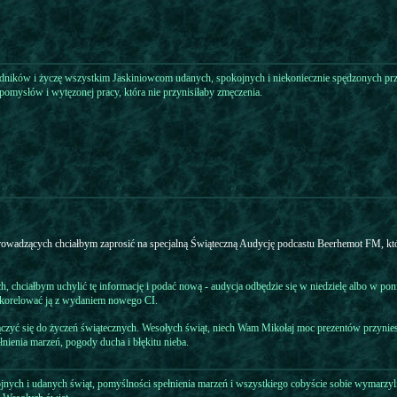
dników i życzę wszystkim Jaskiniowcom udanych, spokojnych i niekoniecznie spędzonych prze
mysłów i wytęzonej pracy, która nie przynisiłaby zmęczenia.
prowadzących chciałbym zaprosić na specjalną Świąteczną Audycję podcastu Beerhemot FM, któ
, chciałbym uchylić tę informację i podać nową - audycja odbędzie się w niedzielę albo w poni
 skorelować ją z wydaniem nowego CI.
zyć się do życzeń świątecznych. Wesołych świąt, niech Wam Mikołaj moc prezentów przyniesie
nienia marzeń, pogody ducha i błękitu nieba.
nych i udanych świąt, pomyślności spełnienia marzeń i wszystkiego cobyście sobie wymarzyli.