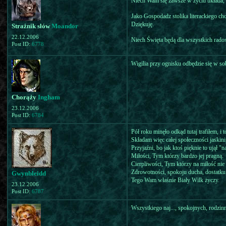
Niech Wam się zawsze w życiu układa, 
Jako Gospodadz stolika literackiego c
Dziękuję.
Strażnik słów
Moandor
22.12.2006
Niech Święta będą dla wszystkich rado
Post ID:
6778
Wigilia przy ognisku odbędzie się w so
Chorąży
Ingham
23.12.2006
Post ID:
6784
Pół roku minęło odkąd tutaj trafiłem, i
Składam więc całej społeczności jaskin
Przyjaźni, bo jak ktoś pięknie to ujął 
Miłości, Tym którzy bardzo jej pragną.
Cierpliwości, Tym którzy na miłość nie
Zdrowotności, spokoju ducha, dostatku
Gwynbleidd
Tego Wam właśnie Biały Wilk życzy.
23.12.2006
Post ID:
6787
Wszystkiego naj..., spokojnych, rodzin