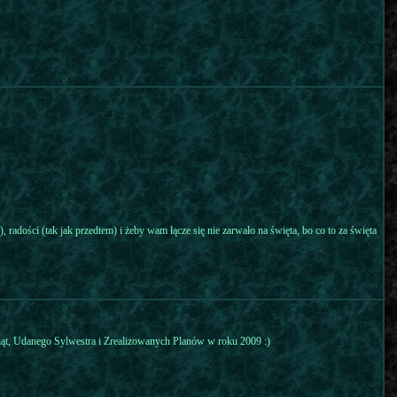
, radości (tak jak przedtem) i żeby wam łącze się nie zarwało na święta, bo co to za święta
iąt, Udanego Sylwestra i Zrealizowanych Planów w roku 2009 :)