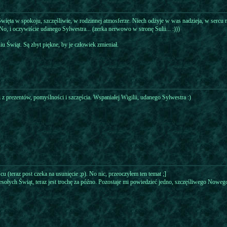
Święta w spokoju, szczęśliwie, w rodzinnej atmosferze. Niech odżyje w was nadzieja, w serc
o, i oczywiście udanego Sylwestra... (zerka nerwowo w stronę Sulii... :)))
u Świąt. Są zbyt piękne, by je człowiek zmieniał.
z prezentów, pomyślności i szczęścia. Wspaniałej Wigilii, udanego Sylwestra :)
u (teraz post czeka na usunięcie ;p). No nic, przeoczyłem ten temat ;]
sołych Świąt, teraz jest trochę za późno. Pozostaje mi powiedzieć jedno, szczęśliwego Noweg