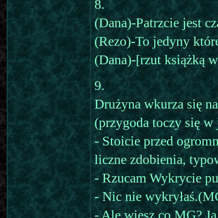
8.
(Dana)-Patrzcie jest cz
(Rezo)-To jedyny któr
(Dana)-[rzut książką 
9.
Drużyna wkurza się na
(przygoda toczy się w
- Stoicie przed ogrom
liczne zdobienia, typo
- Rzucam Wykrycie pu
- Nic nie wykryłaś.(M
- Ale wiesz co MG? Ja