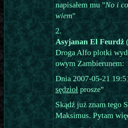
napisałem mu "
No i co
wiem
"
2.
Asyjanan El Feurdż
(
Droga Alfo plotki wyd
owym Zambierunem:
Dnia 2007-05-21 19:5
sędzioł
prosze"
Skądź już znam tego S
Maksimus. Pytam wię