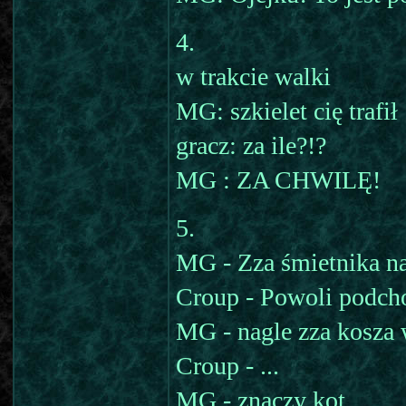
4.
w trakcie walki
MG: szkielet cię trafił
gracz: za ile?!?
MG : ZA CHWILĘ!
5.
MG - Zza śmietnika na 
Croup - Powoli podchod
MG - nagle zza kosza w
Croup - ...
MG - znaczy kot...