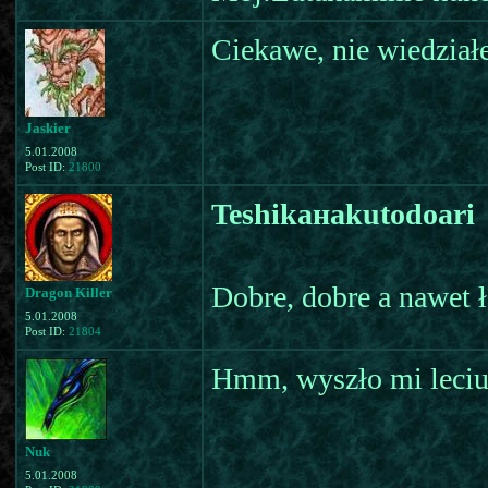
Ciekawe, nie wiedział
Jaskier
5.01.2008
Post ID:
21800
Teshikaнаkutodoari
Dobre, dobre a nawet ł
Dragon Killer
5.01.2008
Post ID:
21804
Hmm, wyszło mi leciu
Nuk
5.01.2008