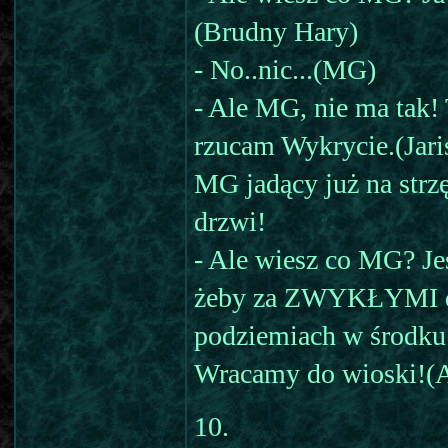
(Brudny Hary)
- No..nic...(MG)
- Ale MG, nie ma tak!
rzucam Wykrycie.(Jari
MG jadący już na str
drzwi!
- Ale wiesz co MG? Je
żeby za ZWYKŁYMI d
podziemiach w środku 
Wracamy do wioski!(
10.