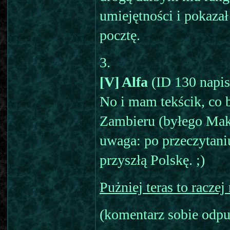
umiejętności i pokazał
pocztę.
3.
[V] Alfa
(ID 130 napisa
No i mam tekścik, co b
Zambieru (byłego Mak
uwaga: po przeczytaniu
przyszłą Polskę. ;)
Pużniej teras to raczej
(komentarz sobie odpu