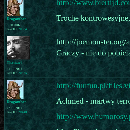
http://www.biertijd.c
Troche kontrowesyjne, a
Dragonthan
8.10.2007
Post ID:
20084
http://joemonster.org
Graczy - nie do pobicia
Thausael
21.10.2007
Post ID:
20375
http://funfun.pl/files
Achmed - martwy terr
Dragonthan
22.10.2007
Post ID:
20440
http://www.humorosy.