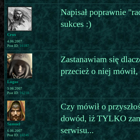
Napisał poprawnie "rac
sukces :)
Crux
4.06.2007
Post ID:
16187
Zastanawiam się dlac
przecież o niej mówił
Logos
5.06.2007
Post ID:
16210
Czy mówił o przyszłośc
dowód, iż TYLKO zamkn
Samuel
serwisu...
6.06.2007
Post ID:
16246