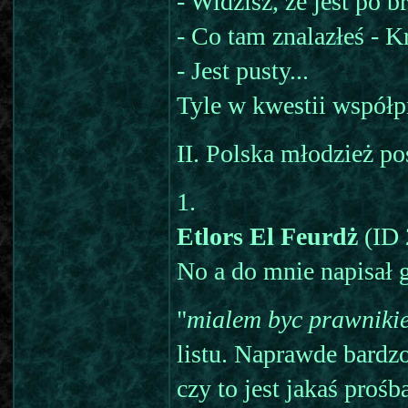
- Widzisz, że jest po
- Co tam znalazłeś - 
- Jest pusty...
Tyle w kwestii współp
II. Polska młodzież 
1.
Etlors El Feurdż
(ID 
No a do mnie napisał g
"
mialem byc prawnikie
listu. Naprawde bardzo
czy to jest jakaś proś