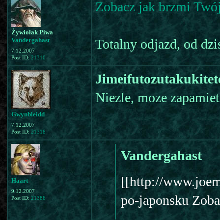
Zobacz jak brzmi Twój
Żywiołak Piwa
Vandergahast
Totalny odjazd, od dzi
7.12.2007
Post ID:
21310
Jimeifutozutakukitet
Niezle, moze zapamie
Gwynbleidd
7.12.2007
Post ID:
21318
Vandergahast
[[http://www.joem
Haart
9.12.2007
po-japonsku Zoba
Post ID:
21386