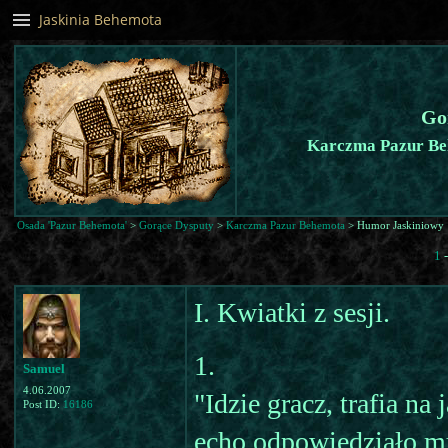
Jaskinia Behemota
Go
Karczma Pazur Be
Osada 'Pazur Behemota'
>
Gorące Dysputy
>
Karczma Pazur Behemota
> Humor Jaskiniowy
1
I. Kwiatki z sesji.
1.
Samuel
4.06.2007
"Idzie gracz, trafia na
Post ID:
16186
echo odpowiedziało mu 