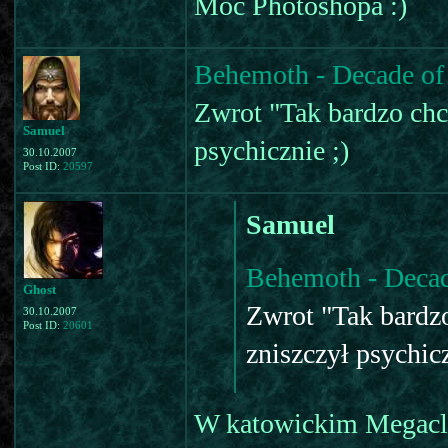
Moc Photoshopa :)
Behemoth - Decade of
Zwrot "Tak bardzo ch
Samuel
psychicznie ;)
30.10.2007
Post ID:
20597
Samuel
Behemoth - Decad
Ghost
Zwrot "Tak bardz
30.10.2007
Post ID:
20601
zniszczył psychicz
W katowickim Megaclub