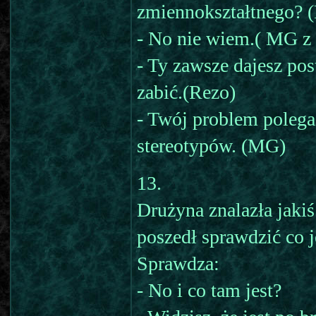
zmiennokształtnego? 
- No nie wiem.( MG z
- Ty zawsze dajesz po
zabić.(Rezo)
- Twój problem polega
stereotypów. (MG)
13.
Drużyna znalazła jakiś
poszedł sprawdzić co j
Sprawdza:
- No i co tam jest?