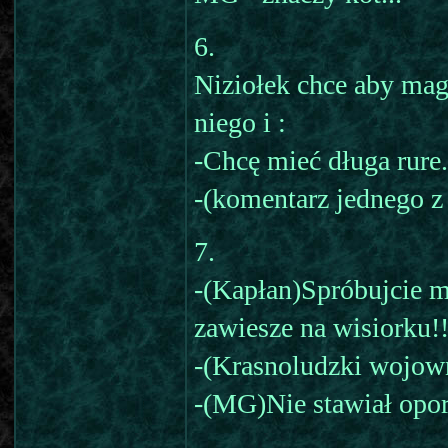
6.
Niziołek chce aby mag
niego i :
-Chcę mieć długa rure.
-(komentarz jednego z
7.
-(Kapłan)Spróbujcie m
zawiesze na wisiorku!!
-(Krasnoludzki wojown
-(MG)Nie stawiał opor