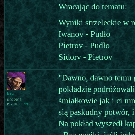
Wracając do tematu:
Wyniki strzeleckie w r
Iwanov - Pudło
Pietrov - Pudło
Sidorv - Pietrov
"Dawno, dawno temu g
pokładzie podróżowali
Eru
śmiałkowie jak i ci m
6.09.2007
Post ID:
18999
sią paskudny potwór, i
Na pokład wyszedł kap
- Bez paniki, jeśli je