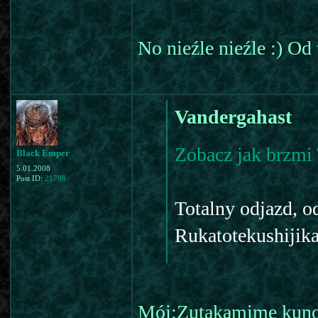
No nieźle nieźle :) Od
Vandergahast
Zobacz jak brzmi
Black Emper
5.01.2008
Post ID:
21798
Totalny odjazd, o
Rukatotekushijika
Mój:Zutakamime kuno