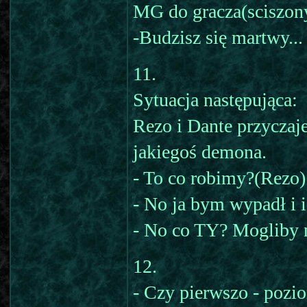
MG do gracza(sciszo
-Budzisz się martwy...
11.
Sytuacja następująca:
Rezo i Dante przyczaje
jakiegoś demona.
- To co robimy?(Rezo)
- No ja bym wypadł i i
- No co TY? Mogliby n
12.
- Czy pierwszo - pozi