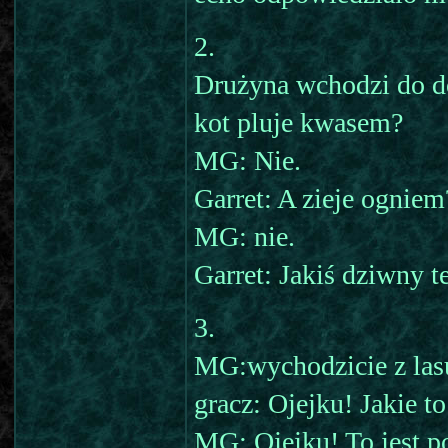
2.
Drużyna wchodzi do do
kot pluje kwasem?
MG: Nie.
Garret: A zieje ogniem
MG: nie.
Garret: Jakiś dziwny t
3.
MG:wychodzicie z lasu 
gracz: Ojejku! Jakie to
MG: Ojejku! To jest po