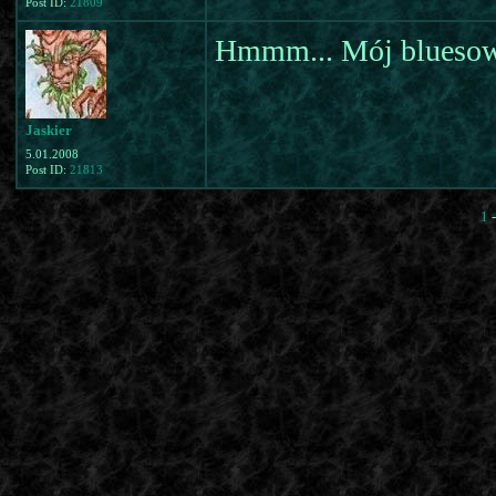
Post ID:
21809
Hmmm... Mój bluesowy
Jaskier
5.01.2008
Post ID:
21813
1