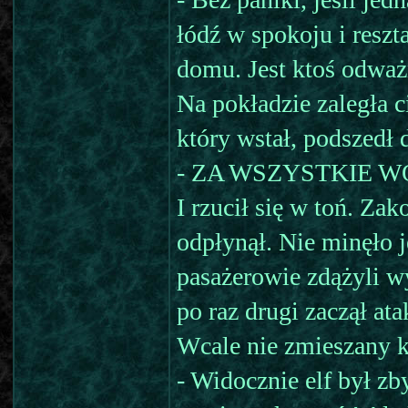
łódź w spokoju i resz
domu. Jest ktoś odwa
Na pokładzie zaległa c
który wstał, podszedł 
- ZA WSZYSTKIE W
I rzucił się w toń. Za
odpłynął. Nie minęło 
pasażerowie zdążyli wy
po raz drugi zaczął at
Wcale nie zmieszany k
- Widocznie elf był zby