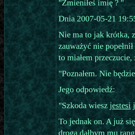
"Zmieniłeś imię ? "
Dnia 2007-05-21 19:55
Nie ma to jak krótka,
zauważyć nie popełnił
to miałem przeczucie, 
"Poznałem. Nie będzie
Jego odpowiedź:
"Szkoda wiesz
jestesi
To jednak on. A już si
drogą dałbym mu rangę