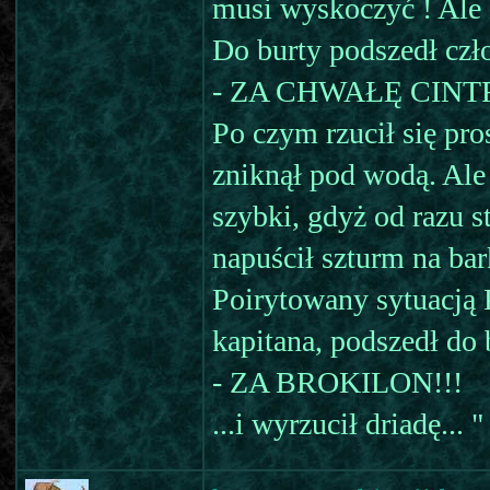
musi wyskoczyć ! Ale 
Do burty podszedł czło
- ZA CHWAŁĘ CIN
Po czym rzucił się pro
zniknął pod wodą. Ale
szybki, gdyż od razu st
napuścił szturm na bark
Poirytowany sytuacją 
kapitana, podszedł do b
- ZA BROKILON!!!
...i wyrzucił driadę... "