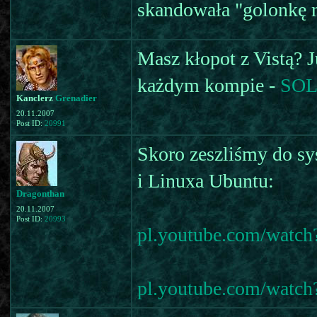
skandowała "golonkę ma
Masz kłopot z Vistą? J
każdym kompie -
SO
Kanclerz
Grenadier
20.11.2007
Post ID:
20991
Skoro zeszliśmy do s
i Linuxa Ubuntu:
Dragonthan
20.11.2007
Post ID:
20993
pl.youtube.com/wat
pl.youtube.com/watc