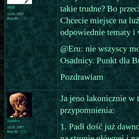
takie trudne? Bo przec
MiB
15.01.2007
Chcecie miejsce na luź
Post ID:
7239
odpowiednie tematy i 
@Eru: nie wszyscy mog
Osadnicy. Punkt dla B
Pozdrawiam
Ja jeno lakonicznie w 
przypomnienia:
Sandro
1. Padł dość już dawn
15.01.2007
Post ID:
7242
na stronie głównej i n