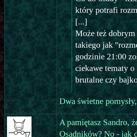
który potrafi roz
[...]
Może też dobrym 
takiego jak "rozm
godzinie 21:00 z
ciekawe tematy o l
brutalne czy bajko
Dwa świetne pomysły,
A pamiętasz Sandro, ż
Osadników? No - jak do