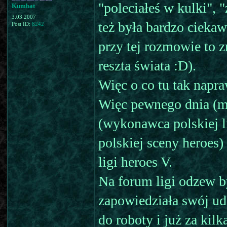
"poleciałeś w kulki", 
Kumbat
3.03.2007
też była bardzo ciekaw
Post ID:
8242
przy tej rozmowie to z
reszta świata :D).
Więc o co tu tak napra
Więc pewnego dnia (mn
(wykonawca polskiej li
polskiej sceny heroes)
ligi heroes V.
Na forum ligi odzew b
zapowiedziała swój udz
do roboty i już za kilk