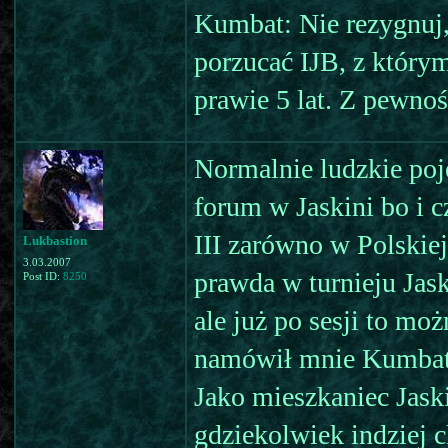
Kumbat: Nie rezygnuj,
porzucać IJB, z który
prawie 5 lat. Z pewno
Normalnie ludzkie poję
forum w Jaskini bo i 
III zarówno w Polskiej
Lukbastion
3.03.2007
prawda w turnieju Ja
Post ID:
8250
ale już po sesji to moż
namówił mnie Kumbat i
Jako mieszkaniec Jaski
gdziekolwiek indziej 