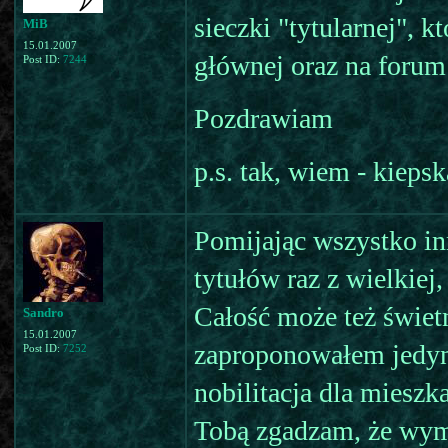
sieczki "tytularnej", 
MiB
15.01.2007
głównej oraz na forum 
Post ID:
7244
Pozdrawiam
p.s. tak, wiem - kiep
Pomijając wszystko in
tytułów raz z wielkiej,
Całość może też świet
Sandro
15.01.2007
zaproponowałem jedyni
Post ID:
7252
nobilitacja dla mieszk
Tobą zgadzam, że wym