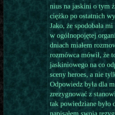
nius na jaskini o tym 
ciężko po ostatnich wy
Jako, że spodobała mi
w ogólnopojętej organi
dniach miałem rozmow
rozmówca mówił, że to
jaskiniowego na co od
sceny heroes, a nie tyl
Odpowiedz była dla mn
zrezygnować z stanowi
tak powiedziane było d
napisałem swoją rezyg