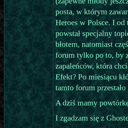
(zapewne młody jeszcz
posta, w którym zawarł
Heroes w Polsce. I od 
powstał specjalny topi
błotem, natomiast czę
forum tylko po to, by
zapaleńców, która chc
Efekt? Po miesiącu kł
tamto forum przestało 
A dziś mamy powtórkę
I zgadzam się z Ghost