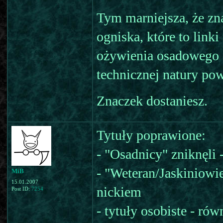
Tym marniejsza, że zn
ogniska, które to link
ożywienia osadowego c
technicznej natury po
Znaczek dostaniesz.
Tytuły poprawione:
- "Osadnicy" zniknęli
- "Weteran/Jaskiniowi
MiB
15.01.2007
nickiem
Post ID:
7254
- tytuły osobiste - r