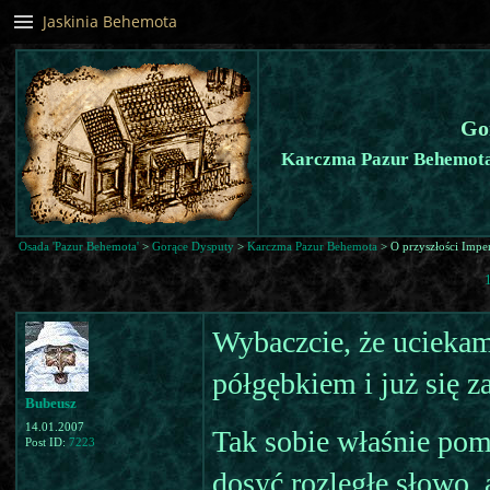
Jaskinia Behemota
Go
Karczma Pazur Behemota 
Osada 'Pazur Behemota'
>
Gorące Dysputy
>
Karczma Pazur Behemota
> O przyszłości Impe
Wybaczcie, że uciekam
półgębkiem i już się 
Bubeusz
14.01.2007
Tak sobie właśnie pomy
Post ID:
7223
dosyć rozległe słowo, 