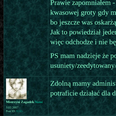
Prawie zapomniałem -
kwasowej groty gdy m
bo jeszcze was oskarżą
Jak to powiedział jed
więc odchodze i nie b
PS mam nadzieje że pos
usuniety/zeedytowany/
Zdolną mamy administr
potraficie działać dla 
Mistrzyni Zagadek
Nami
3.03.2007
Post ID:
8245