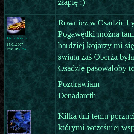
złapię :).
Również w Osadzie by
Pogawędki można tam 
Denadareth
bardziej kojarzy mi s
15.01.2007
Post ID:
7263
świata zaś Oberża była
Osadzie pasowałoby to
Pozdrawiam
Denadareth
Kilka dni temu porzuc
którymi wcześniej ws