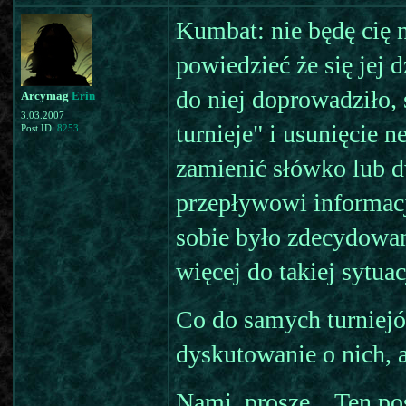
Kumbat: nie będę cię 
powiedzieć że się jej 
do niej doprowadziło, 
Arcymag
Erin
3.03.2007
turnieje" i usunięcie 
Post ID:
8253
zamienić słówko lub d
przepływowi informacj
sobie było zdecydowan
więcej do takiej sytuac
Co do samych turniejó
dyskutowanie o nich, a
Nami, proszę... Ten p