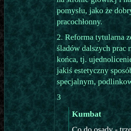
pomysłu, jako że dobry
pracochłonny.
2. Reforma tytularna z
śladów dalszych prac 
końca, tj. ujednolicen
jakiś estetyczny sposó
specjalnym, podlinko
3
Kumbat
Co do osady - trz