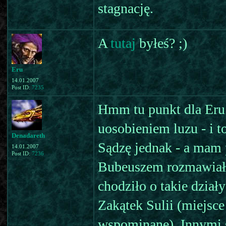
stagnację.
A
tutaj
byłeś? ;)
Eru
14.01.2007
Post ID:
7235
Hmm tu punkt dla Eru -
uosobieniem luzu - i t
Denadareth
Sądzę jednak - a mam 
14.01.2007
Post ID:
7236
Bubeuszem rozmawiałe
chodziło o takie dział
Zakątek Sulii (miejsce
wspominane). Innymi s