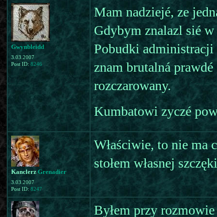
Mam nadziejé, ze jedn
Gdybym znalazl sié w 
Pobudki administracji
Gwynbleidd
3.03.2007
znam brutalná prawdé 
Post ID:
8246
rozczarowany.
Kumbatowi zyczé powo
Właściwie, to nie ma 
stołem własnej szczęki.
Kanclerz
Grenadier
3.03.2007
Post ID:
8247
Byłem przy rozmowie 