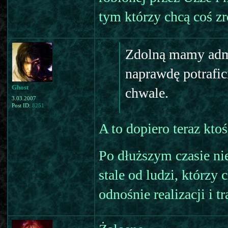
tym którzy chcą coś zr
Zdolną mamy admin
naprawdę potrafici
Ghost
chwale.
3.03.2007
Post ID:
8251
A to dopiero teraz ktoś
Po dłuższym czasie ni
stale od ludzi, którzy 
odnośnie realizacji i 