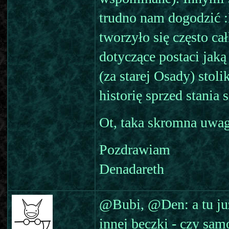
trudno nam dogodzić :
tworzyło się często ca
dotyczące postaci jaką
(za starej Osady) stol
historię sprzed stania 
Ot, taka skromna uwag
Pozdrawiam
Denadareth
@Bubi, @Den: a tu już
innej beczki - czy sam