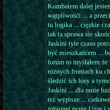
Kumbatem dalej jeste
wątpliwośći ... a prze
tu logika ... cięzkie cz
tak ta sprawa sie skoń
Jaskini tyle czasu potr
być mieszkańcem ... b
forum to myśłałem że 
różnych frontach ku c
śledzić ich losy a ty
Jaskini ... dla mnie bzd
też wypisze ... ciekaw
robionej przez Uzze i 