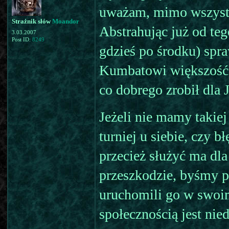
uważam, mimo wszystko
Strażnik słów
Moandor
Abstrahując już od teg
3.03.2007
Post ID:
8249
gdzieś po środku) spr
Kumbatowi większość o
co dobrego zrobił dla J
Jeżeli nie mamy takie
turniej u siebie, czy b
przecież służyć ma dla
przeszkodzie, byśmy p
uruchomili go w swoim
społecznością jest nie