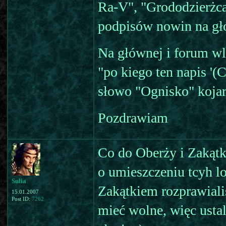
Ra-V", "Grododzierżca 
podpisów nowin na gł
Na głównej i forum wl
"po kiego ten napis '
słowo "Ognisko" kojar
Pozdrawiam
Co do Oberży i Zakątk
o umieszczeniu tcyh l
Sulia
Zakątkiem rozprawiali
15.01.2007
Post ID:
7262
mieć wolne, więc ustal