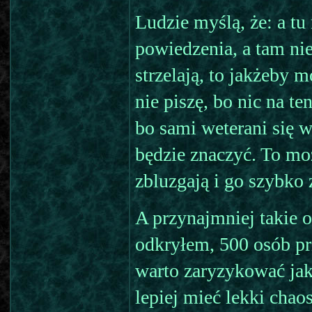
Ludzie myślą, że: a tu
powiedzenia, a tam nie
strzelają, to jakżeby 
nie piszę, bo nic na te
bo sami weterani się 
będzie znaczyć. To mo
zbluzgają i go szybko 
A przynajmniej takie 
odkryłem, 500 osób pr
warto zaryzykować ja
lepiej mieć lekki chao