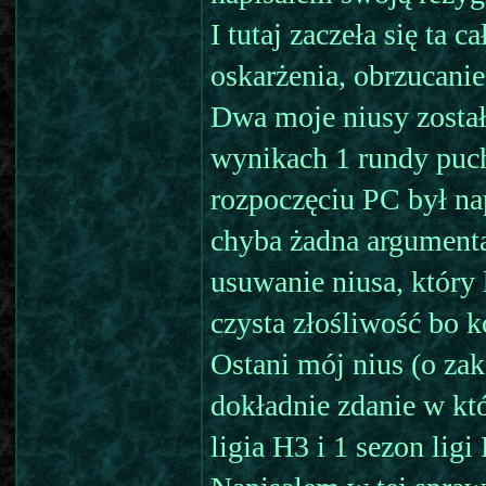
I tutaj zaczeła się ta 
oskarżenia, obrzucanie
Dwa moje niusy zostały
wynikach 1 rundy puch
rozpoczęciu PC był na
chyba żadna argumenta
usuwanie niusa, który
czysta złośliwość bo 
Ostani mój nius (o zak
dokładnie zdanie w kt
ligia H3 i 1 sezon ligi