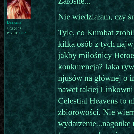
Żałosne...
Nie wiedziałam, czy śm
Darkena
3.03.2007
Tyle, co Kumbat zrobił
Post ID:
8252
kilka osób z tych najw
jakby miłośnicy Heroes
konkurencja? Jaka ryw
njusów na głównej o i
nawet takiej Linkowni 
Celestial Heavens to 
zbiorowości. Nie wiem
wydarzenie...nagonkę 