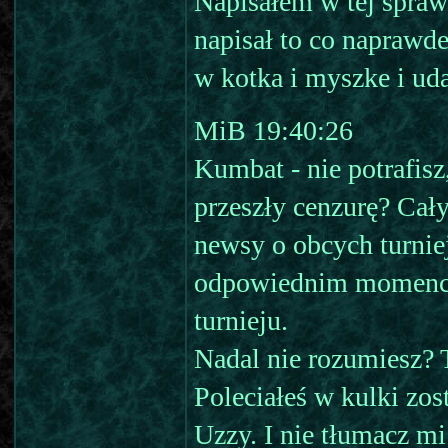
Napisałem w tej spra
napisał to co naprawd
w kotka i myszke i uda
MiB 19:40:26
Kumbat - nie potrafisz
przeszły cenzurę? Cały
newsy o obcych turnie
odpowiednim momencie
turnieju.
Nadal nie rozumiesz? 
Poleciałeś w kulki zos
Uzzy. I nie tłumacz m