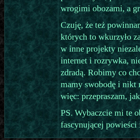
wrogimi obozami, a gra
Czuję, że też powinna
których to wkurzyło z
w inne projekty niezale
internet i rozrywka, n
zdradą. Robimy co chc
mamy swobodę i nikt 
więc: przepraszam, ja
PS. Wybaczcie mi te ob
fascynującej powieści 