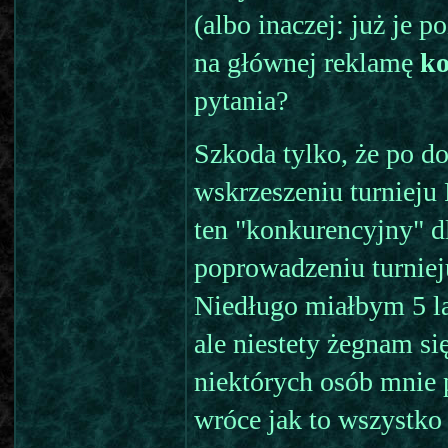
(albo inaczej: już je p
na głównej reklamę
ko
pytania?
Szkoda tylko, że po do
wskrzeszeniu turnieju
ten "konkurencyjny" dl
poprowadzeniu turniej
Niedługo miałbym 5 lat
ale niestety żegnam si
niektórych osób mnie p
wróce jak to wszystko