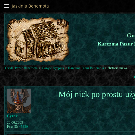
Jaskinia Behemota
Go
Karczma Pazur B
Osada 'Pazur Behemota'
>
Gorące Dysputy
>
Karczma Pazur Behemota
> Historia nicka
Mój nick po prostu u
Cyrax
26.06.2009
Post ID:
45329