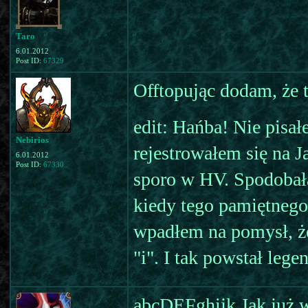
Taro
6.01.2012
Post ID:
67329
Offtopując dodam, że 
edit: Hańba! Nie pisał
Nebirios
rejestrowałem się na J
6.01.2012
Post ID:
67330
sporo w HV. Spodobała 
kiedy tego pamiętnego
wpadłem na pomysł, ż
"i". I tak powstał leg
abcDEFghijk Jak już w