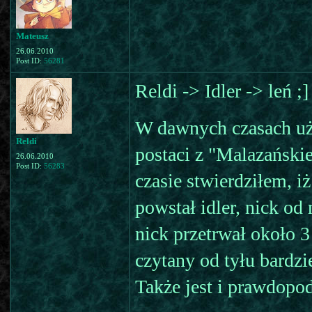
Mateusz
26.06.2010
Post ID:
56281
Reldi -> Idler -> leń ;]
W dawnych czasach uż
Reldi
postaci z "Malazański
26.06.2010
Post ID:
56283
czasie stwierdziłem, iż
powstał idler, nick od
nick przetrwał około 3
czytany od tyłu bardzi
Także jest i prawdopod