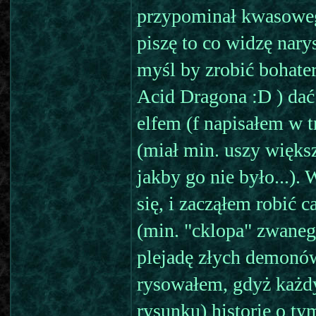
przypominał kwasoweg
piszę to co widzę nar
myśl by zrobić bohatera
Acid Dragona :D ) dać 
elfem (f napisałem w t
(miał min. uszy większ
jakby go nie było...).
się, i zacząłem robić c
(min. "cklopa" zwaneg
plejadę złych demonów
rysowałem, gdyż każdy
rysunku) historie o ty