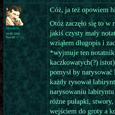
Cóż, ja też opowiem hi
Otóż zaczęło się to w
Mitabrin
jakiś czysty mały nota
26.08.2009
Post ID:
47752
wziąłem długopis i za
*wyjmuje ten notatnik
kaczkowatych(?) isto
pomysł by narysować l
każdy rysował labirynty
narysowaniu labiryntu
różne pułapki, stwory,
wejściem do groty a ko