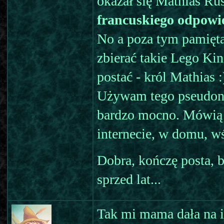
okazał się Mathias Ru
francuskiego odpowi
No a poza tym pamięta
zbierać takie Lego Ki
postać - król Mathias :
Używam tego pseudonim
bardzo mocno. Mówią 
internecie, w domu, w
Dobra, kończę posta,
sprzed lat...
Tak mi mama dała na i