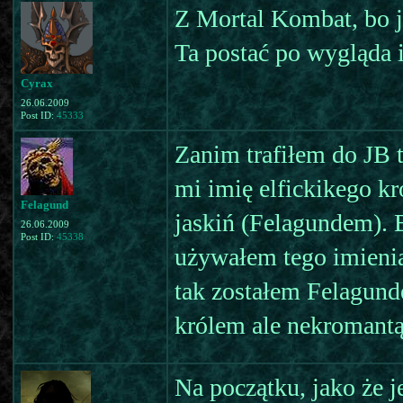
Z Mortal Kombat, bo j
Ta postać po wygląda i
Cyrax
26.06.2009
Post ID:
45333
Zanim trafiłem do JB 
mi imię elfickikego k
Felagund
jaskiń (Felagundem). 
26.06.2009
Post ID:
45338
używałem tego imienia
tak zostałem Felagund
królem ale nekromantą, 
Na początku, jako że j