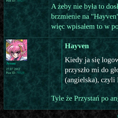
Post ID:
70327
A żeby nie była to dos
brzmienie na "Hayven"
więc wpisałem to w polu
Hayven
Kiedy ja się logo
Avonu
przyszło mi do gł
27.07.2012
Post ID:
70328
(angielska), czyli
Tyle że Przystań po an