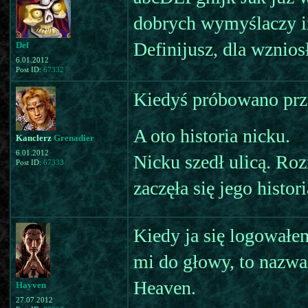
dobrych wymyślaczy imi
Definijusz, dla wznios
Def
6.01.2012
Post ID:
67332
Kiedyś próbowano prz
A oto historia nicku.
Kanclerz
Grenadier
6.01.2012
Nicku szedł ulicą. Rozm
Post ID:
67333
zaczęła się jego histori
Kiedy ja się logowałe
mi do głowy, to nazwa 
Heaven.
Hayven
27.07.2012