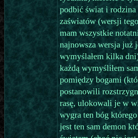
podbić świat i rodzina
zaświatów (wersji tego
mam wszystkie notatnik
najnowsza wersja już 
wymyślałem kilka dni)
każdą wymyśliłem sam)
pomiędzy bogami (którz
postanowili rozstrzygn
rasę, ulokowali je w 
wygra ten bóg którego 
jest ten sam demon któ