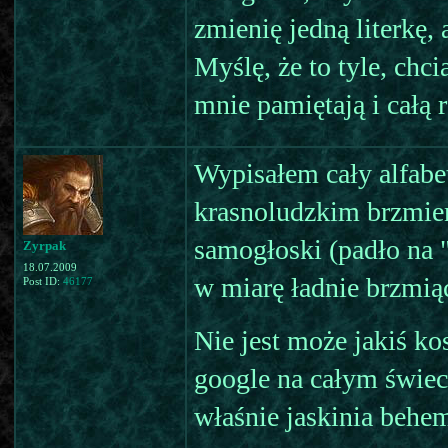
zmienię jedną literkę, 
Myślę, że to tyle, chc
mnie pamiętają i całą r
Wypisałem cały alfabet
krasnoludzkim brzmien
samogłoski (padło na "
Zyrpak
18.07.2009
w miarę ładnie brzmią
Post ID:
46177
Nie jest może jakiś ko
google na całym świeci
właśnie jaskinia behem