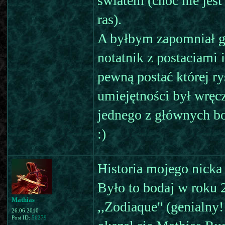
światem (choć nie jes
ras).
A byłbym zapomniał g
notatnik z postaciami 
pewną postać której r
umiejętności był wręcz
jednego z głównych boh
:)
Historia mojego nicka s
Było to bodaj w roku 
Mathias
,,Zodiaque" (genialn
26.06.2010
Post ID:
56279