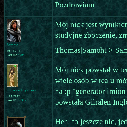
Pozdrawiam
Mój nick jest wynikie
studyjne zboczenie, z
Samete
Thomas|Samoht > Sam
10.01.2011
Post ID:
59949
Mój nick powstał w ten
wiele osób w realu mó
na :p ''generator imion
Gilralen Inglorion
5.01.2012
powstała Gilralen Inglo
Post ID:
67327
Heh, to jeszcze nic, je