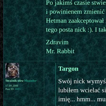
Po jakimś czasie stwier
i powinienem zmienić 
Hetman zaakceptował 
tego posta nick :). I ta
Zdravim
Mr. Rabbit
Targon
Swój nick wymyśl
Strażnik słów
Moandor
17.09.2006
lubiłem wcielać si
Post ID:
4885
imię... hmm... mu