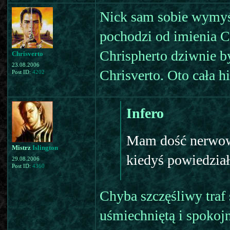
Nick sam sobie wymyśl
pochodzi od imienia Ch
Chrispherto dziwnie b
Chrisverto
23.08.2006
Chrisverto. Oto cała hi
Post ID:
4202
Infero
Mam dość nerwow
Mistrz
Islington
kiedyś powiedział
29.08.2006
Post ID:
4360
Chyba szczęśliwy traf 
uśmiechniętą i spokojn