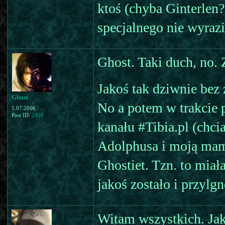
ktoś (chyba Ginterlen?
specjalnego nie wyraził
Ghost. Taki duch, no. 
Jakoś tak dziwnie bez
Ghost
No a potem w trakcie
5.07.2006
Post ID:
2458
kanału #Tibia.pl (chci
Adolphusa i moją mam
Ghostiet. Tzn. to miał
jakoś zostało i przylgn
Witam wszystkich. Jak