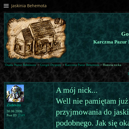
Jaskinia Behemota
Go
Karczma Pazur B
Osada 'Pazur Behemota'
>
Gorące Dysputy
>
Karczma Pazur Behemota
> Historia nicka
A mój nick...
Well nie pamiętam już
Zielevitz
przyjmowania do jaskin
30.06.2006
Post ID:
2349
podobnego. Jak się oka