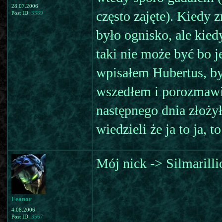
28.07.2006
często zajęte). Kiedy 
Post ID:
3389
było ognisko, ale kied
taki nie może być bo j
wpisałem Hubertus, by
wszedłem i porozmawia
następnego dnia złoży
wiedzieli że ja to ja, t
Mój nick -> Silmarilli
Feanor
4.08.2006
Post ID:
3567