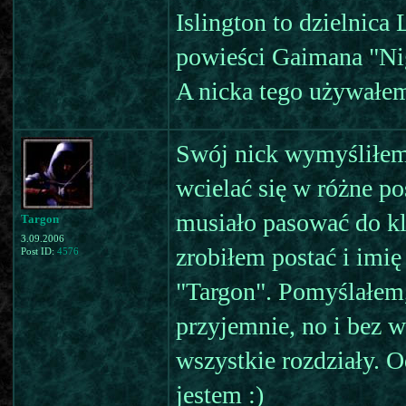
Islington to dzielnica
powieści Gaimana "Ni
A nicka tego używałem
Swój nick wymyśliłem
wcielać się w różne pos
musiało pasować do k
Targon
3.09.2006
zrobiłem postać i imię
Post ID:
4576
"Targon". Pomyślałem, 
przyjemnie, no i bez 
wszystkie rozdziały. 
jestem :)