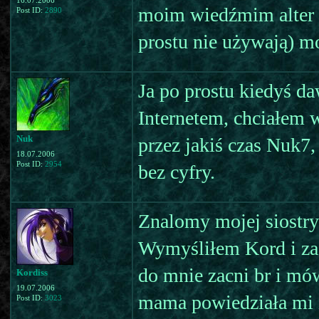
16.07.2006
moim wiedźmim alter e
Post ID:
2890
prostu nie używają) mo
Ja po prostu kiedyś d
Internetem, chciałem 
Nuk
przez jakiś czas Nuk7,
18.07.2006
Post ID:
2954
bez cyfry.
Znalomy mojej siostry 
Wymyśliłem Kord i zac
do mnie zacni br i mó
Kordiss
19.07.2006
mama powiedziała mi ż
Post ID:
3023