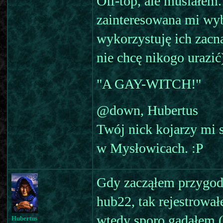
Off-top, ale musiałem
zainteresowana mi wyb
wykorzystuję ich zacn
nie chcę nikogo urazić)
"A GAY-WITCH!"
@down, Hubertus
Twój nick kojarzy mi 
w Mysłowicach. :P
Gdy zacząłem przygod
hub22, tak rejestrował
wtedy sporo gadałem (
Hubertus