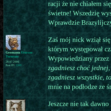
racji że nie chiałem s
świetne! Wszedzię wys
Wprawdzie Brazylijczyc
Zaś mój nick wziął się
którym występował cza
Geomanta
Ururam
Tururam
Wypowiedziany przez 
28.07.2006
Post ID:
3369
zgadniesz choć jednej,
zgadniesz wszystkie, t
mnie na podłodze ze ś
Jeszcze nie tak dawno