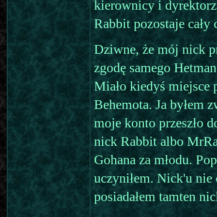
kierownicy i dyrektorzy
Rabbit pozostaje cały 
Dziwne, że mój nick pr
zgodę samego Hetmana
Miało kiedyś miejsce 
Behemota. Ja byłem z
moje konto przeszło d
nick Rabbit albo MrRa
Gohana za młodu. Popr
uczyniłem. Nick'u nie 
posiadałem tamten nic