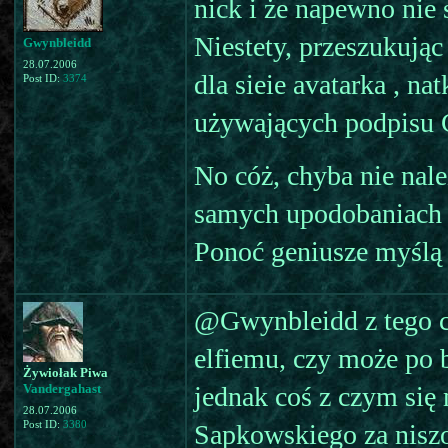
nick i że napewno nie 
Niestety, przeszukując
Gwynbleidd
28.07.2006
dla sieie avatarka , na
Post ID:
3374
używających podpisu 
No cóż, chyba nie nale
samych upodobaniach 
Ponoć geniusze myślą
@Gwynbleidd z tego co
elfiemu, czy może po b
Żywiołak Piwa
Vandergahast
jednak coś z czym się 
28.07.2006
Post ID:
3380
Sapkowskiego za niszo