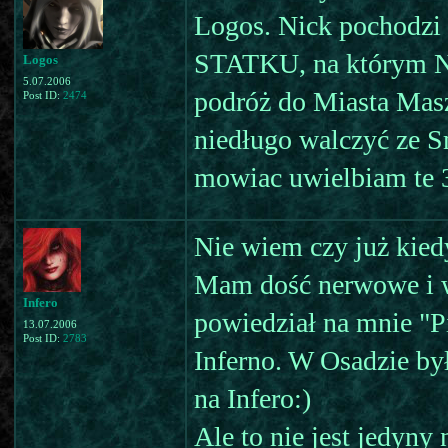
Logos. Nick pochodzi
STATKU, na którym Neo
Logos
5.07.2006
podróż do Miasta Maszy
Post ID:
2474
niedługo walczyć ze 
mowiac uwielbiam te 3
Nie wiem czy już kiedy
Mam dość nerwowe i w
Infero
powiedział na mnie "Pi
13.07.2006
Post ID:
2783
Inferno. W Osadzie był
na Infero:)
Ale to nie jest jedyny