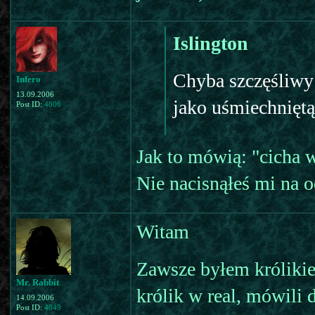
Islington
Chyba szczęśliwy 
Infero
13.09.2006
jako uśmiechniętą 
Post ID:
4806
Jak to mówią: "cicha w
Nie nacisnąłeś mi na o
Witam
Zawsze byłem królikie
Mr. Rabbit
królik w real, mówili 
14.09.2006
Post ID:
4849