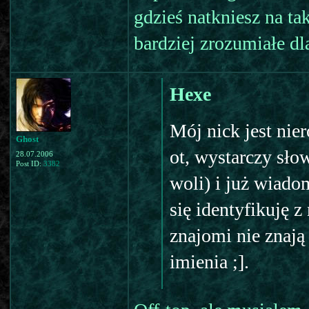
gdzieś natkniesz na tak
bardziej zrozumiałe dl
Hexe
Mój nick jest nie
Ghost
ot, wystarczy słow
28.07.2006
Post ID:
3382
woli) i już wiadom
się identyfikuję 
znajomi nie znają
imienia ;].