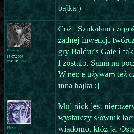
bajka:)
Cóż...Szukałam czego
żadnej inwencji twórc
gry Baldur's Gate i ta
Phaere
15.07.2006
I zostało. Sama na poc
Post ID:
2863
W necie używam też cza
inna bajka :]
Mój nick jest nierozer
wystarczy słownik łaci
wiadomo, któż ja. Osta
Hexe