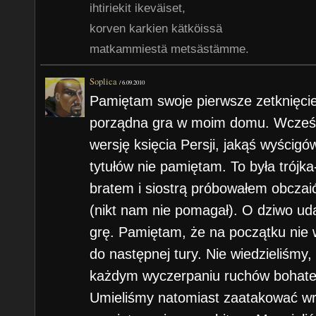
ihtiriekit ikeväiset,
korven karkien kätköissä
matkammiestä metsästämme.
Soplica
/
6.09.2010
Pamiętam swoje pierwsze zetknięcie
porządna gra w moim domu. Wcześni
wersję księcia Persji, jakąś wyścigów
tytułów nie pamiętam. To była trój
bratem i siostrą próbowałem obczaić
(nikt nam nie pomagał). O dziwo ud
grę. Pamiętam, że na początku nie w
do następnej tury. Nie wiedzieliśmy,
każdym wyczerpaniu ruchów bohate
Umieliśmy natomiast zaatakować wro