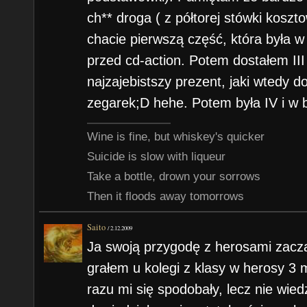
ch** droga ( z półtorej stówki kosz
chacie pierwszą część, która była w
przed cd-action. Potem dostałem III
najzajebistszy prezent, jaki wtedy d
zegarek;D hehe. Potem była IV i w b
Wine is fine, but whiskey's quicker
Suicide is slow with liqueur
Take a bottle, drown your sorrows
Then it floods away tomorrows
Saito
/
2.12.2009
Ja swoją przygodę z herosami zacz
grałem u kolegi z klasy w herosy 3
razu mi się spodobały, lecz nie wied