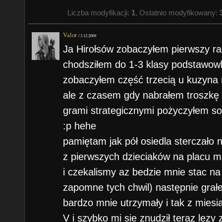
Liczba modyfikacji:
1
, Ostatnio modyfikowany:
Valor
/
3.12.2009
Ja Hirołsów zobaczyłem pierwszy ra
chodsziłem do 1-3 klasy podstawow
zobaczyłem część trzecią u kuzyna n
ale z czasem gdy nabrałem troszkę
grami strategicznymi pożyczyłem so
:p hehe
pamiętam jak pół osiedla sterczał
z pierwszych dzieciaków na placu 
i czekalismy az bedzie mnie stac na
zapomne tych chwil) następnie grał
bardzo mnie utrzymały i tak z mie
V i szybko mi sie znudził teraz lezy