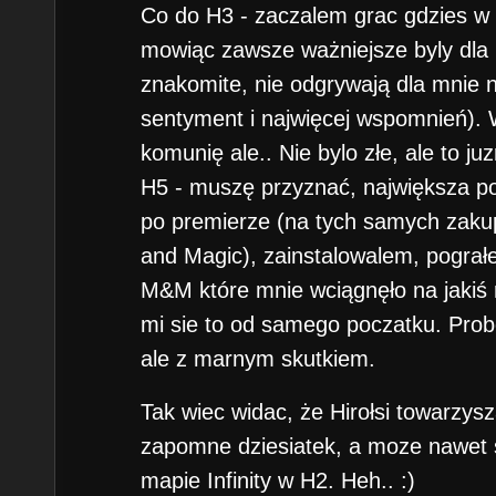
Co do H3 - zaczalem grac gdzies w w
mowiąc zawsze ważniejsze byly dla 
znakomite, nie odgrywają dla mnie n
sentyment i najwięcej wspomnień).
komunię ale.. Nie bylo złe, ale to ju
H5 - muszę przyznać, największa po
po premierze (na tych samych zaku
and Magic), zainstalowalem, pograł
M&M które mnie wciągnęło na jakiś r
mi sie to od samego poczatku. Pro
ale z marnym skutkiem.
Tak wiec widac, że Hirołsi towarzys
zapomne dziesiatek, a moze nawet 
mapie Infinity w H2. Heh.. :)