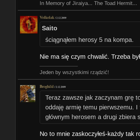
In Memory of Jiraiya... The Toad Hermit...
Volkolak
/
2.12.2009
Saito
ściągnąłem herosy 5 na kompa.
Nie ma się czym chwalić. Trzeba by
Jeden by wszystkimi rządzić!
Broghild
/
2.12.2009
Teraz zawsze jak zaczynam grę to
oddaję armię temu pierwszemu. I t
głównym herosem a drugi zbiera s
No to mnie zaskoczyłeś-każdy tak ro