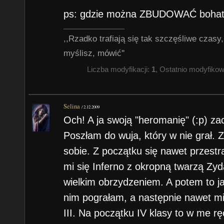
ps: gdzie można ZBUDOWAĆ bohate
,,Rzadko trafiają się tak szczęśliwe czasy
myślisz, mówić''
Liczba modyfikacji:
1
, Ostatnio modyfiko
Selina
/
2.12.2009
Och! A ja swoją "heromanię" (:p) zacz
Poszłam do wuja, który w nie grał. Z
sobie. Z początku się nawet przestr
mi się Inferno z okropną twarzą Zyd
wielkim obrzydzeniem. A potem to ja
nim pograłam, a następnie nawet mi
III. Na początku IV klasy to w me ręc