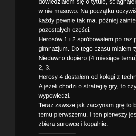
dowiedziałem się o tytule, ściągną
w nie masowo. Na początku oczywiśc
każdy pewnie tak ma. później zain
pozostałych części.
Herosów 1 i 2 spróbowałem po raz pi
gimnazjum. Do tego czasu miałem ty
Niedawno dopiero (4 miesiące temu)
2, 3.
Herosy 4 dostałem od kolegi z tech
A jeżeli chodzi o strategię gry, to cz
wypowiedzi.
Teraz zawsze jak zaczynam grę to b
temu pierwszemu. I ten pierwszy je
zbiera surowce i kopalnie.