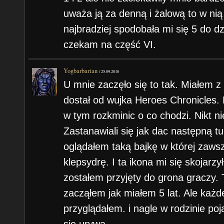
uważa ją za denną i żalową to w nią
najbradziej spodobała mi się 5 do dz
czekam na część VI.
Yogbarbarian
/
25.09.2010
U mnie zaczęło się to tak. Miałem z 
dostał od wujka Heroes Chronicles. 
w tym rozkminic o co chodzi. Nikt nie
Zastanawiali się jak dac następną t
oglądałem taką bajkę w której zaws
klepsydrę. I ta ikona mi się skojarzy
zostałem przyjęty do grona graczy. 
zacząłem jak miałem 5 lat. Ale każd
przyglądałem. i nagle w rodzinie po