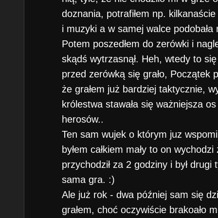
doznania, potrafiłem np. kilkanaści
i muzyki a w samej walce podobała m
Potem poszedłem do zerówki i nagle
skądś wytrzasnął. Heh, wtedy to się
przed zerówką się grało, Początek p
że grałem już bardziej taktycznie, w
królestwa stawała się ważniejsza o
herosów..
Ten sam wujek o którym juz wspomin
byłem całkiem mały to on wychodzi 
przychodził za 2 godziny i był drugi 
sama gra. :)
Ale już rok - dwa później sam się dz
grałem, choć oczywiście brakoało mi