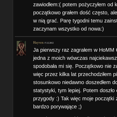
zawiodłem:( potem pożyczyłem od 
początkowo grałem dość często, al
w nią grać. Parę tygodni temu zains
zaczynam wszystko od nowa:)
Hayven
/
5.12.2012
Ja pierwszy raz zagrałem w HoMM 6 
jedna z moich wówczas najciekawsz
spodobała mi się. Początkowo nie z
więc przez kilka lat przechodziłem 
stosunkowo niedawno doszedłem do 
statystyki, tym lepiej. Potem doszł
przygody :) Tak więc moje początki
bardzo porywające ;)