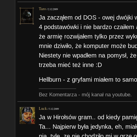
Taro
/
2.12.2009
Ja zacząłem od DOS - owej dwójki w
4 podstawówki i nie bardzo czaiłem a
że armię rozwijałem tylko przez w
mnie dziwiło, że komputer może bud
Niestety nie wpadłem na pomysł, że
trzeba mieć też inne :D
Hellburn - z gryfami miałem to samo
Bez Komentarza - mój kanał na youtube.
Luck
/
3.12.2009
Ja w Hirołsów gram.. od kiedy pam
Ta... Najpierw była jedynka, eh, mia
nią, tyle, ze nie chodziło mi w grze 