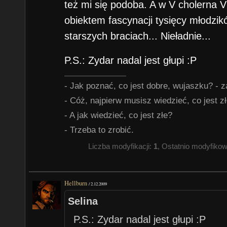
też mi się podoba. A w V cholerna V 
obiektem fascynacji tysięcy młodzik
starszych braciach... Nieładnie...
P.S.: Zydar nadal jest głupi :P
- Jak poznać, co jest dobre, wujaszku? - z
- Cóż, najpierw musisz wiedzieć, co jest zł
- A jak wiedzieć, co jest złe?
- Trzeba to zrobić.
Liczba modyfikacji:
1
, Ostatnio modyfiko
Hellburn
/
2.12.2009
Selina
P.S.: Zydar nadal jest głupi :P