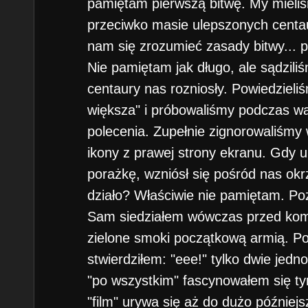
pamiętam pierwszą bitwę. My mieliśm
przeciwko masie ulepszonych centa
nam się zrozumieć zasady bitwy...
Nie pamiętam jak długo, ale sądzili
centaury nas rozniosły. Powiedzieli
większa" i próbowaliśmy podczas w
polecenia. Zupełnie zignorowaliśmy 
ikony z prawej strony ekranu. Gdy u
porażkę, wzniósł się pośród nas okr
działo? Właściwie nie pamiętam. Po
Sam siedziałem wówczas przed ko
zielone smoki początkową armią. Po
stwierdziłem: "eee!" tylko dwie jedn
"po wszystkim" fascynowałem się t
"film" urywa się aż do dużo późniejs