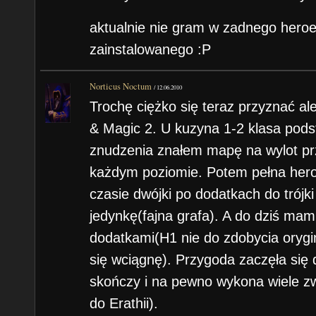
aktualnie nie gram w zadnego hero
zainstalowanego :P
Norticus Noctum
/
12.06.2010
Trochę ciężko się teraz przyznać a
& Magic 2. U kuzyna 1-2 klasa pod
znudzenia znałem mapę na wylot p
każdym poziomie. Potem pełna her
czasie dwójki po dodatkach do trójk
jedynkę(fajna grafa). A do dziś mam
dodatkami(H1 nie do zdobycia orygi
się wciągnę). Przygoda zaczęła się 
skończy i na pewno wykona wiele z
do Erathii).