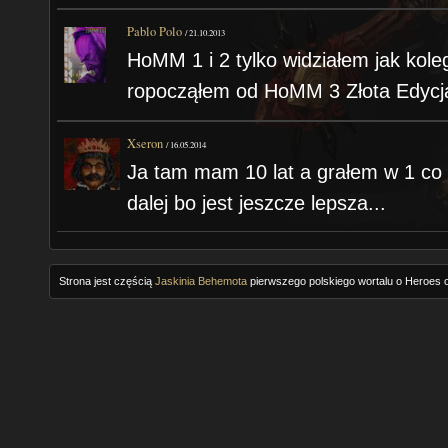
Pablo Polo
/
21.10.2013
HoMM 1 i 2 tylko widziałem jak kol
ropocząłem od HoMM 3 Złota Edycja.
Xseron
/
16.05.2014
Ja tam mam 10 lat a grałem w 1 c
dalej bo jest jeszcze lepsza...
Strona jest częścią
Jaskinia Behemota
pierwszego polskiego wortalu o Heroes o