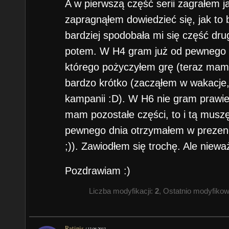
A w pierwszą część serii zagrałem ja
zapragnąłem dowiedzieć się, jak to
bardziej spodobała mi się część dru
potem. W H4 gram już od pewnego c
którego pożyczyłem grę (teraz mam 
bardzo krótko (zacząłem w wakacje, 
kampanii :D). W H6 nie gram prawie
mam pozostałe części, to i tą muszę
pewnego dnia otrzymałem w prezen
;)). Zawiodłem się trochę. Ale niewa
Pozdrawiam :)
Liczba modyfikacji:
2
, Ostatnio modyfiko
Ratinis
/
13.06.2013