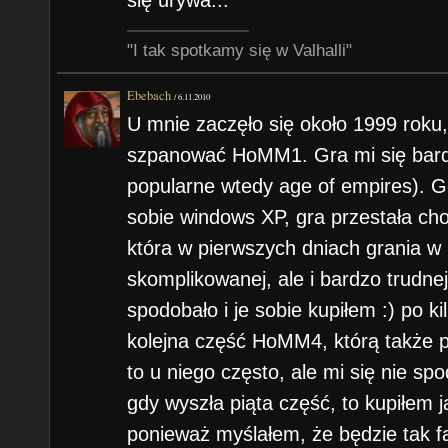
się urywa...
"I tak spotkamy się w Valhalli"
Ebebach
/
6.11.2010
U mnie zaczęło się około 1999 roku,
szpanować HoMM1. Gra mi się bardz
popularne wtedy age of empires). Gd
sobie windows XP, gra przestała ch
która w pierwszych dniach grania w 
skomplikowanej, ale i bardzo trudn
spodobało i je sobie kupiłem :) po 
kolejna część HoMM4, którą także 
to u niego często, ale mi się nie sp
gdy wyszła piąta część, to kupiłem j
ponieważ myślałem, że będzie tak faj