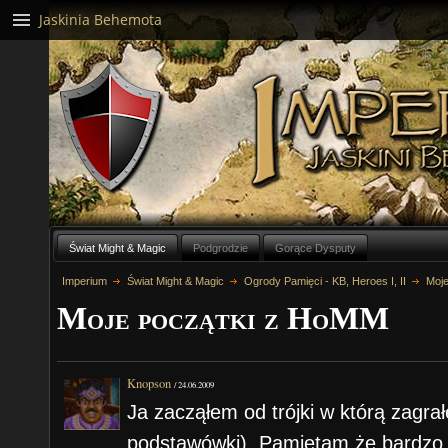
Jaskinia Behemota
Świat Might & Magic
Podgrodzie
Gorące Dysputy
Imperium
Świat Might & Magic
Ogrody Pamięci - KB, Heroes I, II
Moje
Moje początki z HoMM
Knopson
/
24.06.2009
Ja zacząłem od trójki w którą zagra
podstawówki). Pamiętam że bardzo c