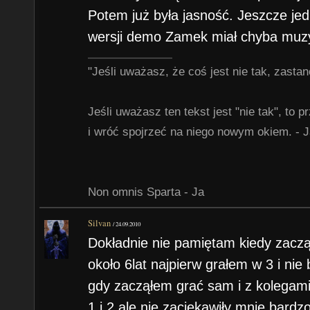
Potem już była jasność. Jeszcze jed
wersji demo Zamek miał chyba muzy
"Jeśli uważasz, że coś jest nie tak, zastan
Jeśli uważasz ten tekst jest "nie tak", to pr
i wróć spojrzeć na niego nowym okiem. - 
Non omnis Sparta - Ja
Silvan
/
24.09.2010
Dokładnie nie pamiętam kiedy zacz
około 6lat najpierw grałem w 3 i nie
gdy zacząłem grać sam i z kolegami
1 i 2 ale nie zaciekawiły mnie bardz