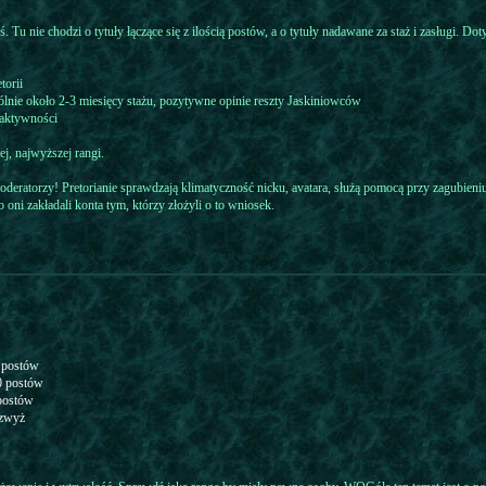
. Tu nie chodzi o tytuły łączące się z ilością postów, a o tytuły nadawane za staż i zasługi. D
torii
ogólnie około 2-3 miesięcy stażu, pozytywne opinie reszty Jaskiniowców
 aktywności
j, najwyższej rangi.
 moderatorzy! Pretorianie sprawdzają klimatyczność nicku, avatara, służą pomocą przy zagubieni
oni zakładali konta tym, którzy złożyli o to wniosek.
0 postów
0 postów
postów
wzwyż