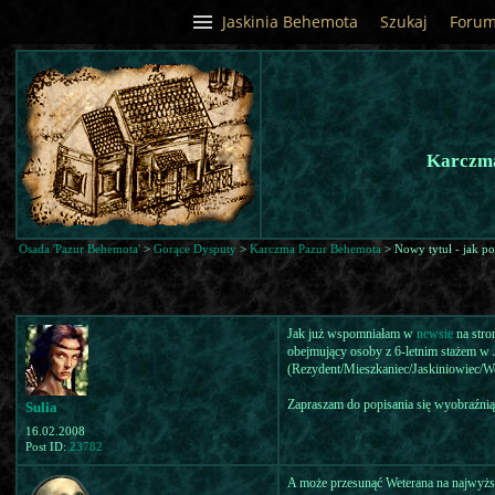
Jaskinia Behemota
Szukaj
Foru
Karczma
Osada 'Pazur Behemota'
>
Gorące Dysputy
>
Karczma Pazur Behemota
> Nowy tytuł - jak p
Jak już wspomniałam w
newsie
na stro
obejmujący osoby z 6-letnim stażem w J
(Rezydent/Mieszkaniec/Jaskiniowiec/W
Zapraszam do popisania się wyobraźnią.
Sulia
16.02.2008
Post ID:
23782
A może przesunąć Weterana na najwyższ