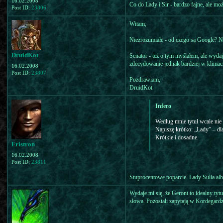
16.02.2008
Co do Lady i Sir - bardzo fajne, ale mo
Post ID:
23806
Witam,
Niezrozumiałe - od czego są Google? Nie
DruidKot
Senator - też o tym myślałem, ale wydaj
zdecydowanie jednak bardziej w klimaci
16.02.2008
Post ID:
23807
Pozdrawiam,
DruidKot
Infero
Według mnie tytuł wcale nie 
Napiszę krótko: „Lady” – dla
Krótkie i dosadne.
Fristron
16.02.2008
Post ID:
23811
Stuprocentowe poparcie. Lady Sulia albo
Wydaje mi się, że Geront to idealny ty
słowa. Pozostali zapytają w Kordegardz