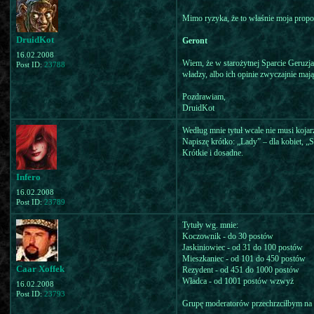
Mimo ryzyka, że to właśnie moja propozy
DruidKot
Geront
16.02.2008
Wiem, że w starożytnej Sparcie Geruzja 
Post ID:
23788
władzy, albo ich opinie zwyczajnie maj
Pozdrawiam,
DruidKot
Według mnie tytuł wcale nie musi kojarz
Napiszę krótko: „Lady” – dla kobiet, „S
Krótkie i dosadne.
Infero
16.02.2008
Post ID:
23789
Tytuły wg. mnie:
Koczownik - do 30 postów
Jaskiniowiec - od 31 do 100 postów
Mieszkaniec - od 101 do 450 postów
Caar Xoffek
Rezydent - od 451 do 1000 postów
Władca - od 1001 postów wzwyż
16.02.2008
Post ID:
23793
Grupę moderatorów przechrzciłbym na Pal