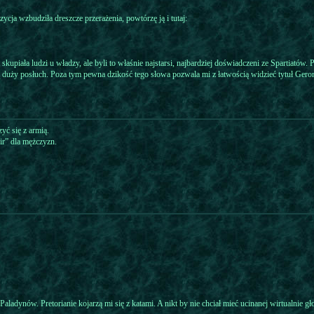
cja wzbudziła dreszcze przerażenia, powtórzę ją i tutaj:
skupiała ludzi u władzy, ale byli to właśnie najstarsi, najbardziej doświadczeni ze Spartiatów.
ą duży posłuch. Poza tym pewna dzikość tego słowa pozwala mi z łatwością widzieć tytuł Gero
yć się z armią.
ir” dla mężczyzn.
adynów. Pretorianie kojarzą mi się z katami. A nikt by nie chciał mieć ucinanej wirtualnie gł