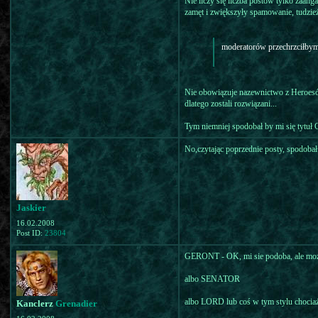
Nie liczy się liczba postów tylko zaan
zamęt i zwiększyły spamowanie, tudzież
moderatorów przechrzciłbym 
Nie obowiązuje nazewnictwo z Heroesów
dlatego zostali rozwiązani...
Tym niemniej spodobał by mi się tytuł G
No,czytając poprzednie posty, spodobał 
Jaskier
16.02.2008
Post ID:
23804
GERONT - OK, mi sie podoba, ale może
albo SENATOR
albo LORD lub coś w tym stylu chociaż
Kanclerz
Grenadier