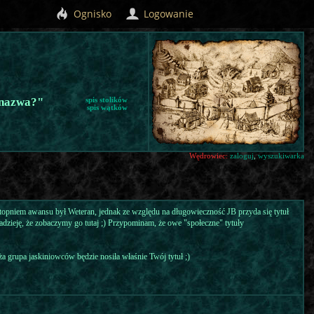
Ognisko
Logowanie
 nazwa?"
spis stolików
spis wątków
Wędrowiec:
zaloguj
,
wyszukiwarka
stopniem awansu był Weteran, jednak ze względu na długowieczność JB przyda się tytuł
adzieję, że zobaczymy go tutaj ;) Przypominam, że owe "społeczne" tytuły
a grupa jaskiniowców będzie nosiła właśnie Twój tytuł ;)