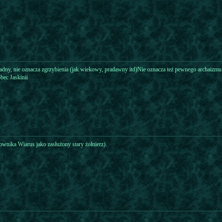
ładny, nie oznacza zgrzybienia (jak wiekowy, pradawny itd)Nie oznacza też pewnego archaizmu
bec Jaskinii
wnika Wiarus jako zasłużony stary żołnierz).