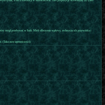
owym tytule, a nie o rewolucji w nazewnictwie. Twe propozycje wrowadziły by tylko
tóry mógł przebywać w Italii. Mieli olbrzymie wpływy, zwłaszcza ich przywódca i
. (Taka aura tajemniczości)