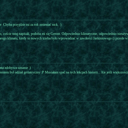
. Chyba przyjdzie mi za rok zmieniać nick. :)
, coście tutaj napisali, podoba mi się Geront. Odpowiednio klimatyczne, odpowiednio nieużywa
tarego klimatu, kiedy to nowych trzeba było wprowadzać w zawiłości Jaskiniowego (i przede 
nta zdobywa uznanie ;)
iem był odział geriatryczny :P Musiałam spać na tych lekcjach historii... Ale jeśli większośc