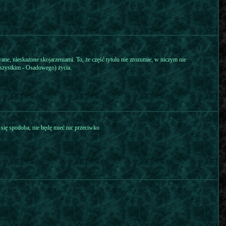
ne, nieskażone skojarzeniami. To, że część tytułu nie zrozumie, w niczym nie
wszystkim - Osadowego) życia.
i się spodoba, nie będę mieć nic przeciwko