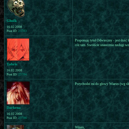
Ghulk
16.02.2008
Post ID:
23783
Proponuję tytuł Odwieczny - jest dość 
cóż tam. Swoiście unaocznia zasługi wo
Tabris
16.02.2008
Post ID:
23784
Przychodzi mi do głowy Wiarus (wg sło
Darkena
16.02.2008
Post ID:
23786
Witam,