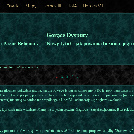
m
Osada
Mapy
Heroes III
HotA
Heroes VII
Gorące Dysputy
 Pazur Behemota - "Nowy tytuł - jak powinna brzmieć jego
owinna brzmieć jego nazwa?
1
-
2
-
3
-
4
-
5
nie głównej, potrzebna jest nazwa dla nowego tytułu jaskiniowego :) Do tej pory najwyższym 
askini. Padło już parę pomysłów. Jeden z nich przyprawił mnie o dreszcze przerażenia (mam n
eteran) nie mają za bardzo nic wspólnego z HoMM - odznaczają się większą swobodą.
 Dyskusje mile widziane. Mamy na to jeden tydzień. Nagroda - satysfakcja/duma, iż za rok duż
y poziom i coś wcisnąć w poprzednie miejsca? Jeśli nie, moją propozycją byłby "Starożytny".