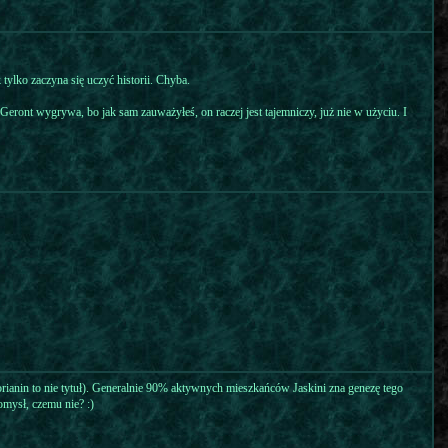
tylko zaczyna się uczyć historii. Chyba.
 Geront wygrywa, bo jak sam zauważyłeś, on raczej jest tajemniczy, już nie w użyciu. I
torianin to nie tytuł). Generalnie 90% aktywnych mieszkańców Jaskini zna genezę tego
omysł, czemu nie? :)