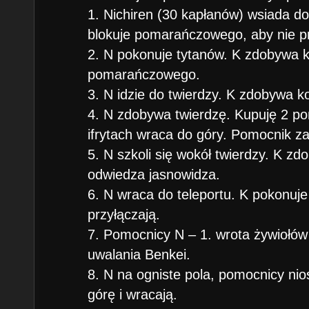
1. Nichiren (30 kapłanów) wsiada 
blokuje pomarańczowego, aby nie p
2. N pokonuje tytanów. K zdobywa k
pomarańczowego.
3. N idzie do twierdzy. K zdobywa ko
4. N zdobywa twierdzę. Kupuję 2 p
ifrytach wraca do góry. Pomocnik za
5. N szkoli się wokół twierdzy. K zd
odwiedza jasnowidza.
6. N wraca do teleportu. K pokonuje
przyłączają.
7. Pomocnicy N – 1. wrota żywiołów i
uwalania Benkei.
8. N na ogniste pola, pomocnicy nio
górę i wracają.