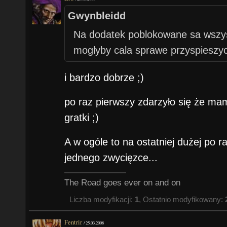
Gwynbleidd
Na dodatek poblokowane sa wszys
moglyby cala sprawe przyspieszy
i bardzo dobrze ;)
po raz pierwszy zdarzyło się że ma
gratki ;)
A w ogóle to na ostatniej dużej po r
jednego zwycięzce...
The Road goes ever on and on
Liczba modyfikacji:
1
, Ostatnio modyfikowany:
Fentrir
/
25.03.2008