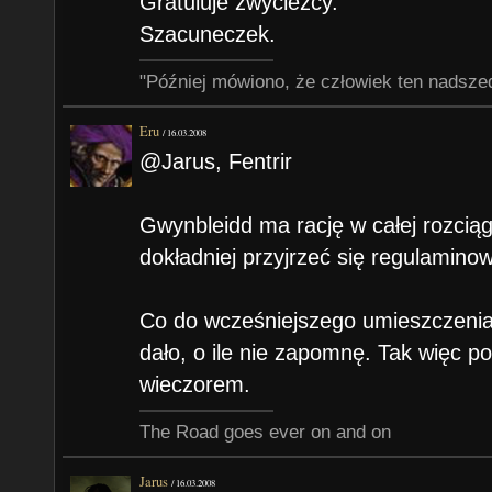
Gratuluje zwyciezcy.
Szacuneczek.
"Później mówiono, że człowiek ten nadsze
Eru
/
16.03.2008
@Jarus, Fentrir
Gwynbleidd ma rację w całej rozciąg
dokładniej przyjrzeć się regulaminowi
Co do wcześniejszego umieszczenia 
dało, o ile nie zapomnę. Tak więc p
wieczorem.
The Road goes ever on and on
Jarus
/
16.03.2008