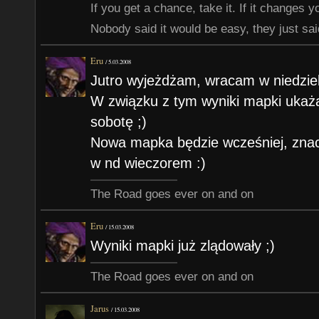
If you get a chance, take it. If it changes your
Nobody said it would be easy, they just said
Eru
/
5.03.2008
Jutro wyjeżdżam, wracam w niedzie
W związku z tym wyniki mapki ukażą 
sobotę ;)
Nowa mapka będzie wcześniej, znaczy
w nd wieczorem :)
The Road goes ever on and on
Eru
/
15.03.2008
Wyniki mapki już zlądowały ;)
The Road goes ever on and on
Jarus
/
15.03.2008