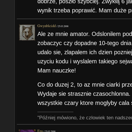
dobrze, poszło szybciej. Zwykłą 6 j
wynik trzeba poprawić. Mam duże p
Gwynbleidd
/
25.03.2008
Ale ze mnie amator. Odslonilem po
zobaczyc czy dopadne 10-tego dnia 
udalo sie, zlapalem ich dzien pozni
uzyciu kodu i wyslalem takiego sejw
Mam nauczke!
Co do duzej 2, to az mnie ciarki prz
Wydaje sie strasznie czasochlonna
wszystkie czary ktore moglyby cala 
"Później mówiono, że człowiek ten nadsze
Eru
/
25.03.2008