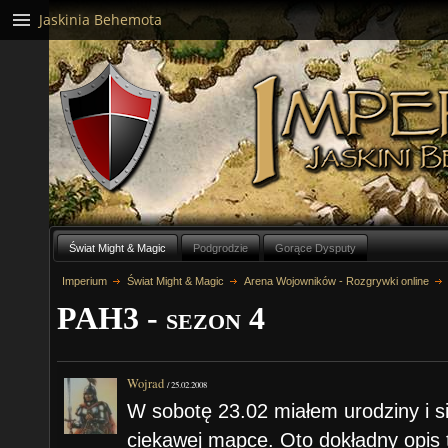
Jaskinia Behemota
Świat Might & Magic
Podgrodzie
Gorące Dysputy
Imperium
Świat Might & Magic
Arena Wojowników - Rozgrywki online
PAH3 - sezon 4
Wojrad
/
25.02.2008
W sobotę 23.02 miałem urodziny i s
ciekawej mapce. Oto dokładny opis t