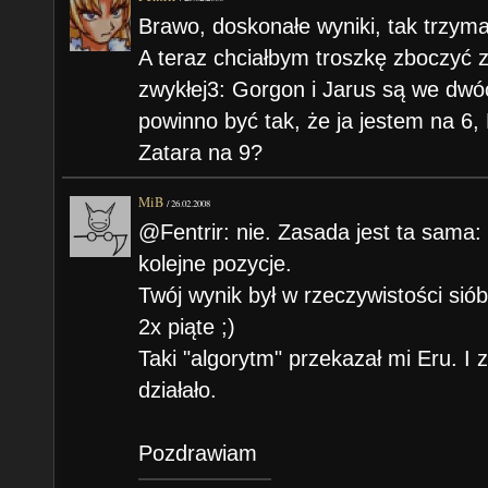
Brawo, doskonałe wyniki, tak trzyma
A teraz chciałbym troszkę zboczyć z
zwykłej3: Gorgon i Jarus są we dwóc
powinno być tak, że ja jestem na 6,
Zatara na 9?
MiB
/
26.02.2008
@Fentrir: nie. Zasada jest ta sama:
kolejne pozycje.
Twój wynik był w rzeczywistości sió
2x piąte ;)
Taki "algorytm" przekazał mi Eru. I 
działało.
Pozdrawiam