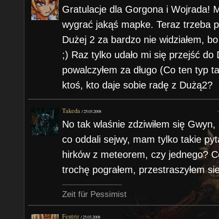
Gratulacje dla Gorgona i Wojrada! M
wygrać jakąś mapke. Teraz trzeba p
Dużej 2 za bardzo nie widziałem, b
;) Raz tylko udało mi się przejść do 
powalczyłem za długo (Co ten typ t
ktoś, kto daje sobie radę z Dużą2?
Takeda
/
25.03.2008
No tak wlaśnie zdziwiłem się Gwyn, ż
co oddali sejwy, mam tylko takie pyt
hirków z meteorem, czy jednego? Co
trochę pograłem, przestraszyłem sie
Zeit für Pessimist
Fentrir
/
25.03.2008