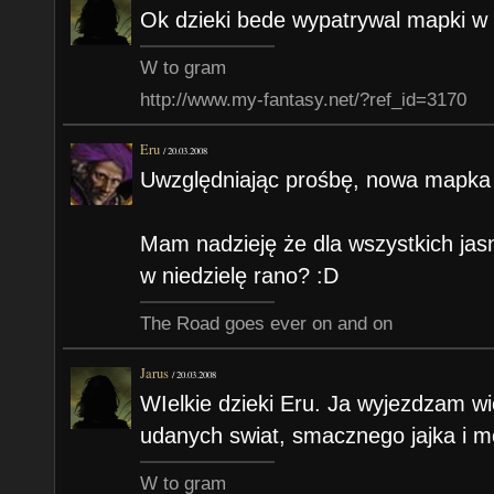
Ok dzieki bede wypatrywal mapki w 
W to gram
http://www.my-fantasy.net/?ref_id=3170
Eru
/
20.03.2008
Uwzględniając prośbę, nowa mapka j
Mam nadzieję że dla wszystkich jasne
w niedzielę rano? :D
The Road goes ever on and on
Jarus
/
20.03.2008
WIelkie dzieki Eru. Ja wyjezdzam w
udanych swiat, smacznego jajka i 
W to gram