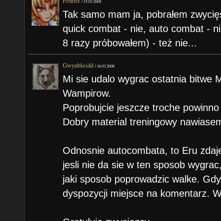
Fentrir
/
15.03.2008
Tak samo mam ja, pobrałem zwycięs
quick combat - nie, auto combat - ni
8 razy próbowałem) - też nie...
Gwynbleidd
/
16.03.2008
Mi sie udalo wygrac ostatnia bitwe 
Wampirow.
Poprobujcie jeszcze troche powinno
Dobry material treningowy nawiase
Odnosnie autocombata, to Eru zdaje 
jesli nie da sie w ten sposob wygra
jaki sposob poprowadzic walke. G
dyspozycji miejsce na komentarz. W