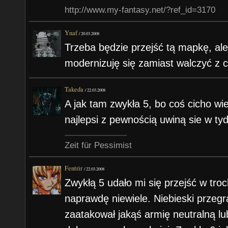
http://www.my-fantasy.net/?ref_id=3170
Ynaf
/
20.03.2008
Trzeba będzie przejść tą mapkę, ale 
modernizuję się zamiast walczyć z c
Takeda
/
22.03.2008
A jak tam zwykła 5, bo coś cicho wie
najlepsi z pewnością uwiną sie w tyd
Zeit für Pessimist
Fentrir
/
22.03.2008
Zwykłą 5 udało mi się przejść w troch
naprawdę niewiele. Niebieski przegr
zaatakował jakąś armię neutralną lu