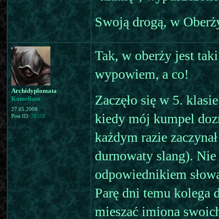
Swoją drogą, w Oberży
Tak, w oberży jest taki
wypowiem, a co!
Archidyplomata
Zaczęło się w 5. klasie
Kameliasz
27.05.2008
kiedy mój kumpel dozna
Post ID:
28558
każdym razie zaczynał 
durnowaty slang). Nie
odpowiednikiem słowa 
Parę dni temu kolega d
mieszać imiona swoic