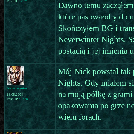
Post ID:
32721
Dawno temu zacząłem 
które pasowałoby do m
Skończyłem BG i tran
Neverwinter Nights. S
postacią i jej imienia
Mój Nick powstał tak 
Nights. Gdy miałem si
Neverwinter
na moją półkę z grami
13.08.2008
Post ID:
32726
opakowania po grze no
wielu forach.