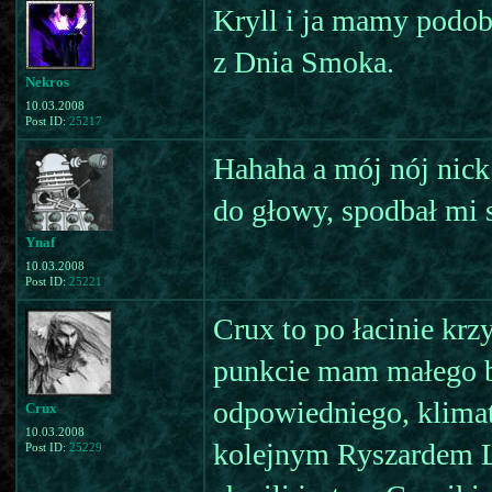
Kryll i ja mamy podob
z Dnia Smoka.
Nekros
10.03.2008
Post ID:
25217
Hahaha a mój nój nick
do głowy, spodbał mi si
Ynaf
10.03.2008
Post ID:
25221
Crux to po łacinie krz
punkcie mam małego bz
odpowiedniego, klimat
Crux
10.03.2008
kolejnym Ryszardem Lw
Post ID:
25229