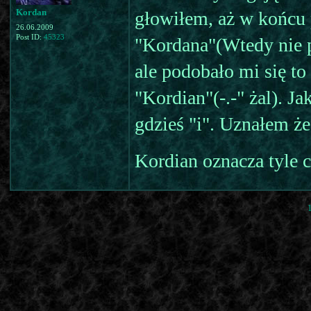
Kordan
głowiłem, aż w końcu 
26.06.2009
Post ID:
45323
"Kordana"(Wtedy nie p
ale podobało mi się t
"Kordian"(-.-" żal). J
gdzieś "i". Uznałem że
Kordian oznacza tyle c