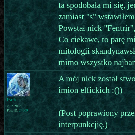
ta spodobała mi się, j
zamiast "s" wstawiłem 
Powstał nick "Fentrir"
Co ciekawe, to parę m
mitologii skandynawski
mimo wszystko najbardz
A mój nick został stwo
imion elfickich :())
Irath
2.03.2008
(Post poprawiony przez
Post ID:
24809
interpunkcjię.)