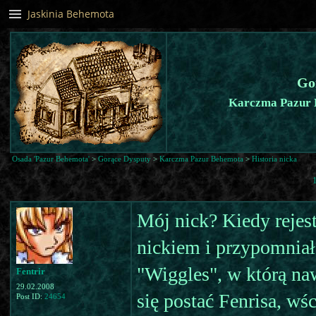
Jaskinia Behemota
Go
Karczma Pazur B
Osada 'Pazur Behemota'
>
Gorące Dysputy
>
Karczma Pazur Behemota
>
Historia nicka
Mój nick? Kiedy rejes
nickiem i przypomniał
"Wiggles", w którą na
Fentrir
29.02.2008
się postać Fenrisa, wś
Post ID:
24654