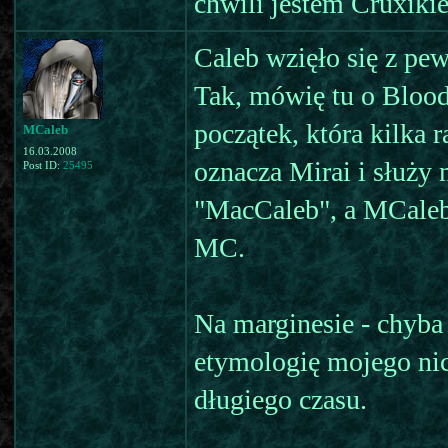
chwili jestem Cruxiki
Caleb wzięło się z pe
Tak, mówię tu o Bloo
początek, która kilka 
MCaleb
16.03.2008
oznacza Mirai i służy 
Post ID:
25495
"MacCaleb", a MCaleb 
MC.
Na marginesie - chyba 
etymologię mojego nic
długiego czasu.