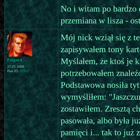
No i witam po bardzo dł
przemiana w lisza - o
Mój nick wziął się z te
zapisywałem tony karte
Myślałem, że ktoś je k
Fergard
27.03.2008
potrzebowałem znaleźć
Post ID:
25962
Podstawowa nosiła ty
wymyśliłem: "Jaszczur
zostawiłem. Zresztą ch
pasowała, albo była j
pamięci i... tak to już 