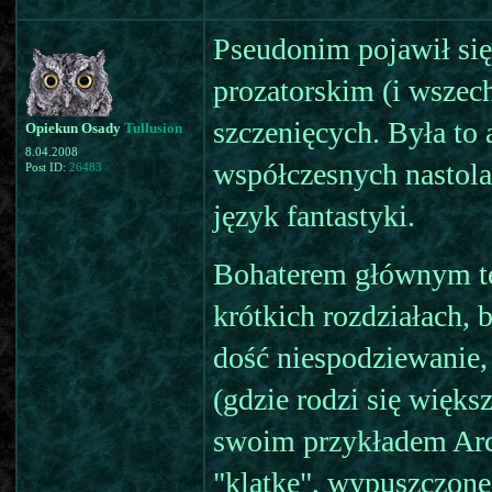
Pseudonim pojawił si
prozatorskim (i wszech
szczenięcych. Była to
Opiekun Osady
Tullusion
8.04.2008
współczesnych nastola
Post ID:
26483
język fantastyki.
Bohaterem głównym tej
krótkich rozdziałach, b
dość niespodziewanie
(gdzie rodzi się więks
swoim przykładem Arch
"klatkę", wypuszczone 