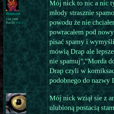
Mój nick to nic a nic
młody strasznie spamo
Draptyrio
2.09.2008
powodu że nie chciałe
Post ID:
33821
powracałem pod nowym 
pisać spamy i wymyśl
mówią Drap ale lepsze
nie spamuj","Morda do
Drap czyli w komiksac
podobnego do nazwy Di
Mój nick wziął sie z 
ulubioną postacią stam