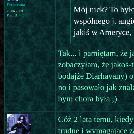
Dirhavana
Mój nick? To było
25.06.2009
Post ID:
45317
wspólnego j. angie
jakiś w Ameryce, 
Tak... i pamiętam, że
zobaczyłam, że jakoś-
bodajże Diarhavany) o
no i pasowało jak zna
bym chora była ;)
Cóż 2 lata temu, kied
trudne i wymagające z