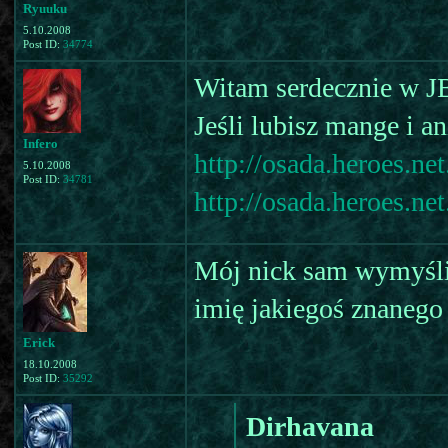
Ryuuku
5.10.2008
Post ID:
34774
Witam serdecznie w JB
Jeśli lubisz mange i a
Infero
http://osada.heroes.ne
5.10.2008
Post ID:
34781
http://osada.heroes.ne
Mój nick sam wymyśli
imię jakiegoś znanego 
Erick
18.10.2008
Post ID:
35292
Dirhavana