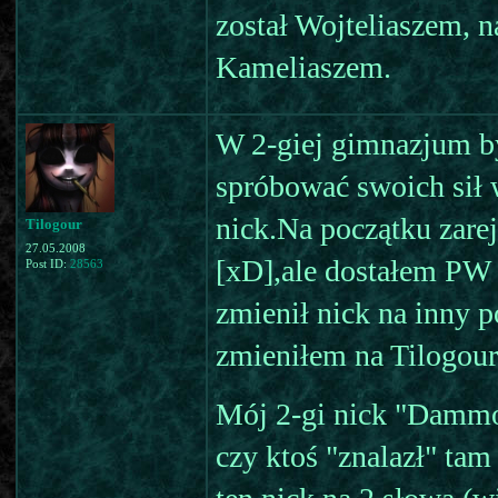
został Wojteliaszem, 
Kameliaszem.
W 2-giej gimnazjum b
spróbować swoich sił 
nick.Na początku zarej
Tilogour
27.05.2008
[xD],ale dostałem PW
Post ID:
28563
zmienił nick na inny p
zmieniłem na Tilogour
Mój 2-gi nick "Dammo
czy ktoś "znalazł" tam 