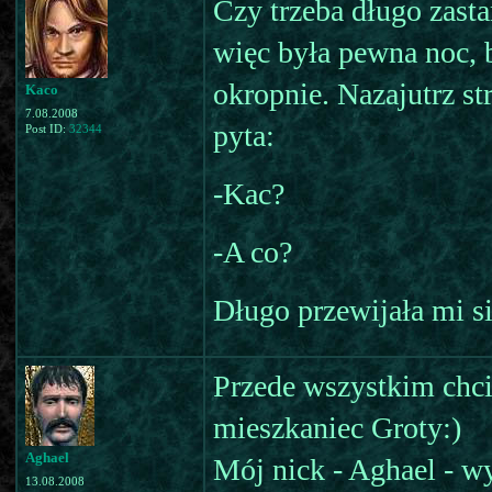
Czy trzeba długo zasta
więc była pewna noc, 
okropnie. Nazajutrz st
Kaco
7.08.2008
pyta:
Post ID:
32344
-Kac?
-A co?
Długo przewijała mi si
Przede wszystkim chc
mieszkaniec Groty:)
Aghael
Mój nick - Aghael - wy
13.08.2008