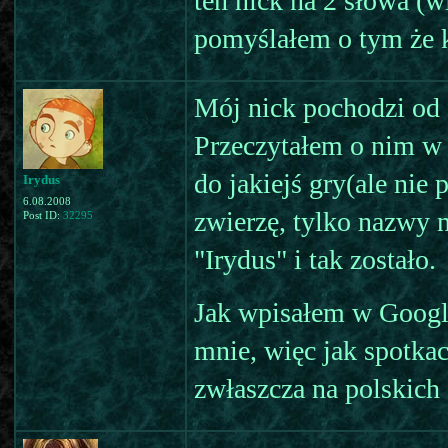
ten nick na 2 słowa (
pomyślałem o tym że k
Mój nick pochodzi od 
Przeczytałem o nim w 
do jakiejś gry(ale nie
Irydus
6.08.2008
zwierzę, tylko nazwy 
Post ID:
32295
"Irydus" i tak zostało.
Jak wpisałem w Google
mnie, więc jak spotkac
zwłaszcza na polskich 